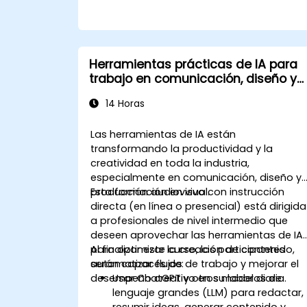
Herramientas prácticas de IA para
trabajo en comunicación, diseño y
medios
14 Horas
Las herramientas de IA están
transformando la productividad y la
creatividad en toda la industria,
especialmente en comunicación, diseño y
producción audiovisual.
Esta formación en vivo con instrucción
directa (en línea o presencial) está dirigida
a profesionales de nivel intermedio que
deseen aprovechar las herramientas de IA
para optimizar la creación de contenido,
Al finalizar este curso, los participantes
automatizar flujos de trabajo y mejorar el
serán capaces de:
desempeño creativo en su labor diaria.
Usar ChatGPT y otros modelos de
lenguaje grandes (LLM) para redactar,
resumir ideas, generar contenido y