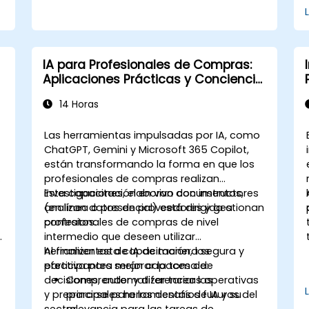
IA para Profesionales de Compras:
Aplicaciones Prácticas y Conciencia
sobre Riesgos
14 Horas
Las herramientas impulsadas por IA, como
ChatGPT, Gemini y Microsoft 365 Copilot,
están transformando la forma en que los
profesionales de compras realizan
investigaciones, elaboran documentos,
Esta capacitación en vivo con instructores
analizan datos de proveedores y gestionan
(en línea o presencial) está dirigida a
contratos.
profesionales de compras de nivel
intermedio que deseen utilizar
herramientas de IA de manera segura y
Al finalizar esta capacitación, los
efectiva para mejorar la toma de
participantes serán capaces de:
decisiones, automatizar tareas operativas
Comprender y diferenciar las
y prepararse para los desafíos futuros del
principales herramientas de IA y su
sector.
relevancia para las tareas de