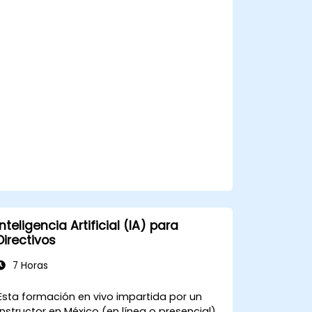
redacciones, como la transcripción y
la etiquetación.
Aplicar estándares éticos y editoriales
en la producción de contenido asistido
por IA.
Inteligencia Artificial (IA) para
Directivos
7 Horas
Esta formación en vivo impartida por un
instructor en México (en línea o presencial)