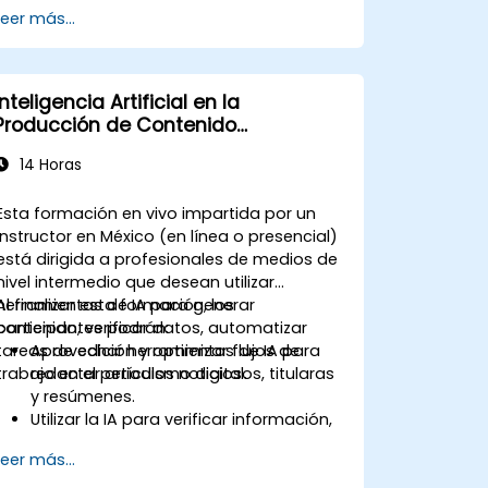
Leer más...
Inteligencia Artificial en la
Producción de Contenido
Periodístico
14 Horas
Esta formación en vivo impartida por un
instructor en México (en línea o presencial)
está dirigida a profesionales de medios de
nivel intermedio que desean utilizar
herramientas de IA para generar
Al finalizar esta formación, los
contenido, verificar datos, automatizar
participantes podrán:
tareas de edición y optimizar flujos de
Aprovechar herramientas de IA para
trabajo en el periodismo digital.
redactar artículos noticiosos, titularas
y resúmenes.
Utilizar la IA para verificar información,
detectar sesgos y sugerir mejoras en
Leer más...
el tono y la claridad.
Automatizar tareas repetitivas en las