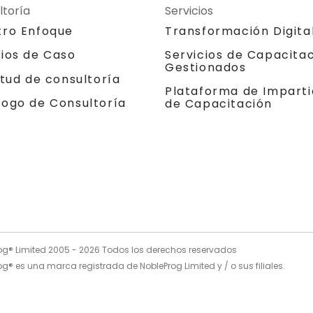
ltoría
Servicios
tro Enfoque
Transformación Digita
dios de Caso
Servicios de Capacita
Gestionados
itud de consultoría
Plataforma de Imparti
logo de Consultoría
de Capacitación
og® Limited 2005 -
2026
Todos los derechos reservados
g® es una marca registrada de NobleProg Limited y / o sus filiales.