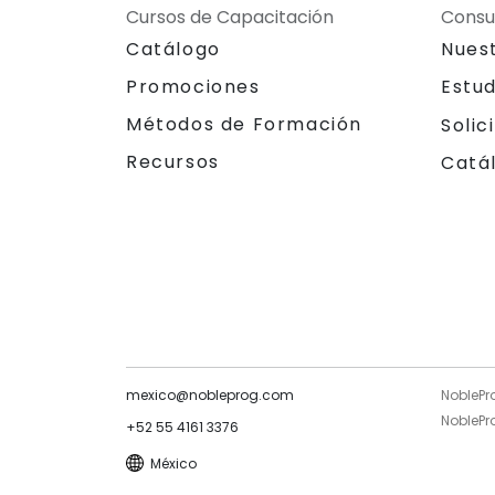
Cursos de Capacitación
Consu
Catálogo
Nues
Promociones
Estu
Métodos de Formación
Solic
Recursos
Catá
mexico@nobleprog.com
NoblePr
NoblePro
+52 55 4161 3376
México