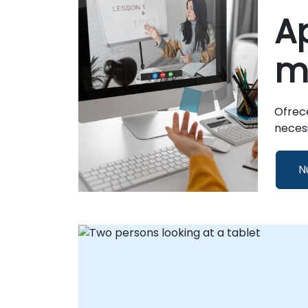
Ap
m
Ofrec
necesi
N