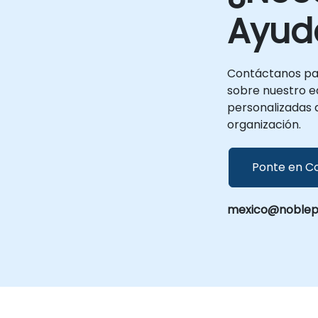
Ayud
Contáctanos pa
sobre nuestro eq
personalizadas 
organización.
Ponte en C
mexico@noblepr