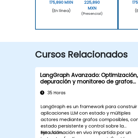
175,890 MXN
225,890
17
MXN
(En línea)
(
(Presencial)
Cursos Relacionados
LangGraph Avanzado: Optimización,
depuración y monitoreo de grafos
complejos
35 Horas
LangGraph es un framework para construir
aplicaciones LLM con estado y múltiples
actores mediante grafos composibles, co
estado persistente y control sobre la
ejecución.
Esta formación en vivo impartida por un