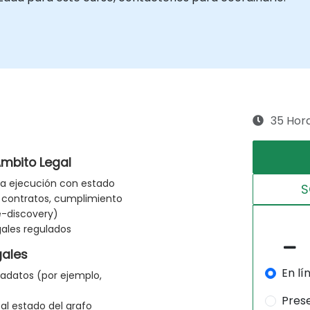
35 Hor
mbito Legal
la ejecución con estado
S
e contratos, cumplimiento
e-discovery)
gales regulados
gales
En lí
tadatos (por ejemplo,
Pres
al estado del grafo