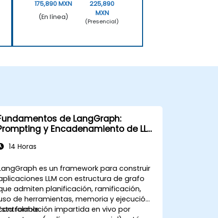
175,890 MXN
225,890
MXN
(En línea)
(Presencial)
Fundamentos de LangGraph:
Prompting y Encadenamiento de LLM
Basados en Grafos
14 Horas
LangGraph es un framework para construir
aplicaciones LLM con estructura de grafo
que admiten planificación, ramificación,
uso de herramientas, memoria y ejecución
controlable.
Esta formación impartida en vivo por