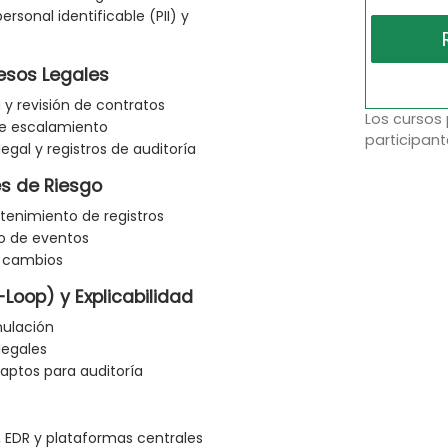
sonal identificable (PII) y
cesos Legales
a y revisión de contratos
Los cursos
de escalamiento
participant
egal y registros de auditoría
s de Riesgo
ntenimiento de registros
ro de eventos
e cambios
oop) y Explicabilidad
nulación
legales
aptos para auditoría
EDR y plataformas centrales