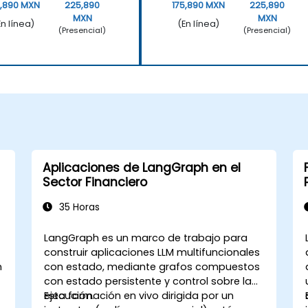
5,890 MXN
225,890
175,890 MXN
225,890
MXN
MXN
En línea)
(En línea)
(Presencial)
(Presencial)
Aplicaciones de LangGraph en el
Sector Financiero
35 Horas
LangGraph es un marco de trabajo para
construir aplicaciones LLM multifuncionales
n
con estado, mediante grafos compuestos
con estado persistente y control sobre la
ejecución.
Esta formación en vivo dirigida por un