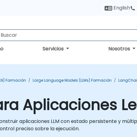
English
no
Servicios
Nosotros
PLN) Formación
Large Language Models (LLMs) Formación
LangChai
ra Aplicaciones L
nstruir aplicaciones LLM con estado persistente y múlti
trol preciso sobre la ejecución.