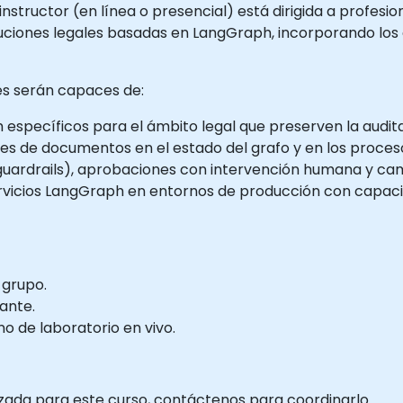
instructor (en línea o presencial) está dirigida a profesi
uciones legales basadas en LangGraph, incorporando los
tes serán capaces de:
 específicos para el ámbito legal que preserven la audit
res de documentos en el estado del grafo y en los proce
uardrails), aprobaciones con intervención humana y cami
vicios LangGraph en entornos de producción con capacid
 grupo.
ante.
 de laboratorio en vivo.
izada para este curso, contáctenos para coordinarlo.