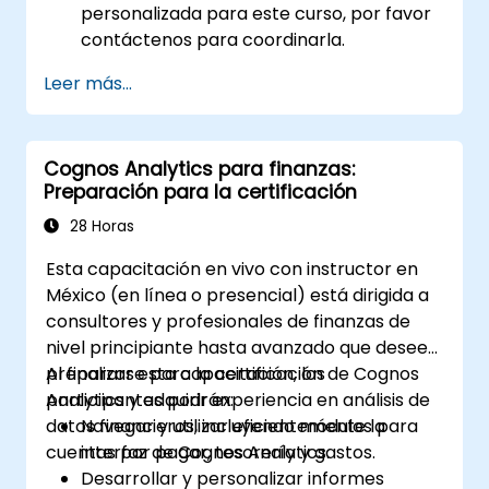
personalizada para este curso, por favor
contáctenos para coordinarla.
Leer más...
Cognos Analytics para finanzas:
Preparación para la certificación
28 Horas
Esta capacitación en vivo con instructor en
México (en línea o presencial) está dirigida a
consultores y profesionales de finanzas de
nivel principiante hasta avanzado que deseen
prepararse para la certificación de Cognos
Al finalizar esta capacitación, los
Analytics y adquirir experiencia en análisis de
participantes podrán:
datos financieros, incluyendo módulos para
Navegar y utilizar eficientemente la
cuentas por pagar, tesorería y gastos.
interfaz de Cognos Analytics.
Desarrollar y personalizar informes