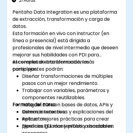
21 Horas
Pentaho Data Integration es una plataforma
de extracción, transformación y carga de
datos.
Esta formación en vivo con instructor (en
línea o presencial) está dirigida a
profesionales de nivel intermedio que deseen
mejorar sus habilidades con PDI para
escenarios de transformación más
Al completar esta formación, los
complejos.
participantes podrán:
Diseñar transformaciones de múltiples
pasos con un mejor rendimiento.
Trabajar con variables, parámetros y
componentes reutilizables.
Formato del curso
Integrar PDI con bases de datos, APIs y
sistemas externos.
Demos interactivas y explicaciones del
Aplicar mejores prácticas para crear
instructor.
pipelines ETL mantenibles y escalables.
Ejercicios guiados y práctica basada en