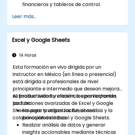
financieros y tableros de control.
Gestionar modelos de datos y optimizar
Leer más...
consultas.
Prepararse para el examen de
certificación de Cognos Analytics.
Excel y Google Sheets
14 Horas
Esta formación en vivo dirigida por un
instructor en México (en línea o presencial)
está dirigida a profesionales de nivel
principiante e intermedio que desean mejorar
su productividad y eficiencia aprovechando
Al finalizar esta formación, los participantes
las funciones avanzadas de Excel y Google
podrán:
Sheets para la organización, el análisis y la
Navegar y utilizar las funciones
colaboración de datos.
principales de Excel y Google Sheets.
Realizar análisis de datos y generar
insights accionables mediante técnicas