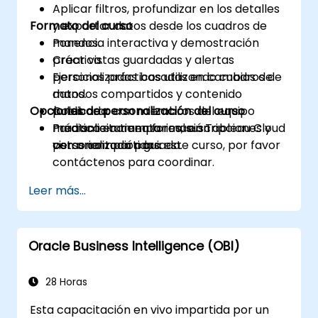
Aplicar filtros, profundizar en los detalles
Formato del curso
y exportar datos desde los cuadros de
mandos.
Ponencia interactiva y demostración
Crear vistas guardadas y alertas
práctica.
personalizadas basadas en cambios de
Ejercicios prácticos utilizando cuadros de
datos.
mandos compartidos y contenido
Opciones de personalización del curso
Colaborar con miembros del equipo
publicado.
mediante comentarios, suscripciones y
Práctica en tiempo real en Tableau Cloud
Para solicitar una formación
vistas compartidas.
con orientación guiada.
personalizada para este curso, por favor
contáctenos para coordinar.
Leer más...
Oracle Business Intelligence (OBI)
28 Horas
Esta capacitación en vivo impartida por un