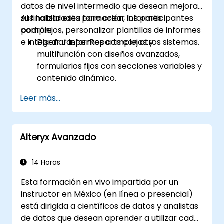
datos de nivel intermedio que desean mejorar
sus habilidades para crear informes
Al finalizar esta formación, los participantes
complejos, personalizar plantillas de informes
podrán:
e integrar JasperReports con otros sistemas.
Diseñar informes complejos y
multifunción con diseños avanzados,
formularios fijos con secciones variables y
contenido dinámico.
Crear gráficos avanzados, tablas
Leer más...
dinámicas y diagramas para visualizar
datos, e integrar subinformes y
agrupación para una representación
Alteryx Avanzado
detallada de los datos.
Implementar medidas de seguridad,
gestionar permisos de usuario y utilizar
14 Horas
JasperReports Server para la
Esta formación en vivo impartida por un
programación y distribución de informes.
instructor en México (en línea o presencial)
está dirigida a científicos de datos y analistas
de datos que desean aprender a utilizar cada