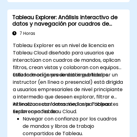
BIRT para añadir lógica empresarial a los
informes.
Tableau Explorer: Análisis interactivo de
Optimizar e implementar informes BIRT
datos y navegación por cuadros de
dentro de aplicaciones web y
mandos
aplicaciones independientes.
7 Horas
Tableau Explorer es un nivel de licencia en
Tableau Cloud diseñado para usuarios que
interactúan con cuadros de mandos, aplican
filtros, crean vistas y colaboran con equipos
utilizando orígenes de datos publicados.
Esta formación presencial impartida por un
instructor (en línea o presencial) está dirigida
a usuarios empresariales de nivel principiante
a intermedio que deseen explorar, filtrar e
interactuar con datos mediante Tableau
Al finalizar esta formación, los participantes
Explorer en Tableau Cloud.
serán capaces de:
Navegar con confianza por los cuadros
de mandos y libros de trabajo
compartidos de Tableau.