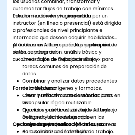
los usuarios combinar, transformar y
automatizar flujos de trabajo con mínimos
conocimientos de programación.
Esta formación en vivo impartida por un
instructor (en línea o presencial) está dirigida
a profesionales de nivel principiante e
intermedio que deseen adquirir habilidades
prácticas en Alteryx para la preparación de
Al finalizar esta formación, los participantes
datos, su integración, análisis básico y
serán capaces de:
automatización de flujos de trabajo.
Crear flujos de trabajo de Alteryx para
tareas comunes de preparación de
datos.
Combinar y analizar datos procedentes
Formato del curso
de múltiples orígenes y formatos.
Crear y utilizar macros estándar para
Clase interactiva con demostraciones en
encapsular lógica reutilizable.
vivo.
Oganizar y automatizar flujos de trabajo
Ejercicios prácticos utilizando Alteryx
aplicando técnicas basadas en las
Designer y datos de ejemplo.
Opciones de personalización del curso
mejores prácticas.
Proyectos pequeños aplicados y tareas
de automatización de flujos de trabajo.
Para solicitar una formación