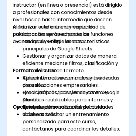
instructor (en línea o presencial) está dirigido
a profesionales con conocimientos desde
nivel básico hasta intermedio que deseen
maximizar su eficiencia y capacidad de
Al finalizar este entrenamiento, los
colaboración aprovechando las funciones
participantes serán capaces de:
avanzadas de Google Sheets.
Navegar y utilizar las características
principales de Google Sheets.
Gestionar y organizar datos de manera
eficiente mediante filtros, clasificación y
Formato del curso
herramientas de formato.
Aplicar fórmulas esenciales y avanzadas
Clase interactiva con momentos de
para situaciones empresariales.
discusión.
Crear gráficos, paneles de control y
Ejercicios prácticos y ensayos en Google
plantillas reutilizables para informes y
Sheets.
Opciones de personalización del curso
colaboración.
Ejemplos del mundo real y actividades
colaborativas.
Si deseas solicitar un entrenamiento
personalizado para este curso,
contáctanos para coordinar los detalles.