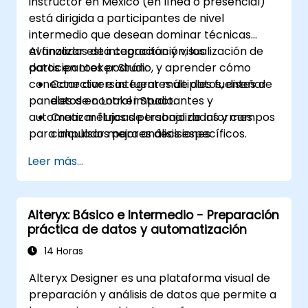
instructor en México (en línea o presencial)
está dirigida a participantes de nivel
intermedio que desean dominar técnicas
avanzadas de integración y visualización de
Al finalizar esta capacitación, los
datos en Looker Studio, y aprender cómo
participantes podrán:
conectar diversas fuentes de datos, diseñar
Conectar e integrar múltiples fuentes de
paneles de control impactantes y
datos en Looker Studio.
automatizar flujos de trabajo de informes
Crear métricas personalizadas y campos
para impulsar mejores decisiones
calculados para análisis específicos.
empresariales.
Diseñar visualizaciones avanzadas,
Leer más...
incluyendo filtros interactivos y gráficos.
Automatizar flujos de trabajo de informes
para actualizaciones de datos en tiempo
Alteryx: Básico e Intermedio - Preparación
real.
práctica de datos y automatización
Aplicar las mejores prácticas para
narración visual y personalización de
14 Horas
informes.
Alteryx Designer es una plataforma visual de
preparación y análisis de datos que permite a