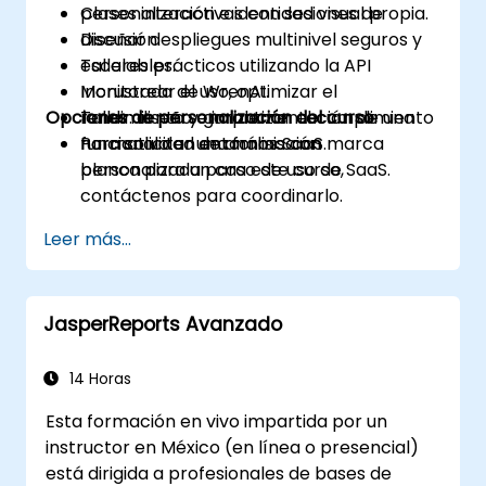
personalización e identidad visual propia.
Clases interactivas con sesiones de
Diseñar despliegues multinivel seguros y
discusión.
escalables.
Talleres prácticos utilizando la API
Monitorear el uso, optimizar el
Incrustada de WrenAI.
Opciones de personalización del curso
rendimiento y garantizar el cumplimiento
Taller: diseño e implementación de una
normativo en entornos SaaS.
funcionalidad de análisis con marca
Para solicitar una formación
blanca para un caso de uso de SaaS.
personalizada para este curso,
contáctenos para coordinarlo.
Leer más...
JasperReports Avanzado
14 Horas
Esta formación en vivo impartida por un
instructor en México (en línea o presencial)
está dirigida a profesionales de bases de