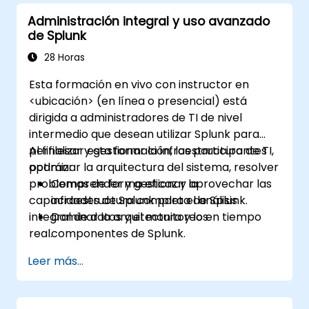
Administración integral y uso avanzado
de Splunk
28 Horas
Esta formación en vivo con instructor en
<ubicación> (en línea o presencial) está
dirigida a administradores de TI de nivel
intermedio que desean utilizar Splunk para
perfilesar y gestionar la infraestructura de TI,
Al finalizar esta formación, los participantes
optimizar la arquitectura del sistema, resolver
podrán:
problemas de forma eficaz y aprovechar las
Comprender y gestionar la
capacidades de Splunk para el análisis
infraestructura completa de Splunk.
integral de datos y el monitoreo en tiempo
Dominar la arquitectura y los
real.
componentes de Splunk.
Resolver problemas comunes y
Leer más...
avanzados de manera efectiva.
Aprovechar al máximo las capacidades
de Splunk para el análisis de datos, el