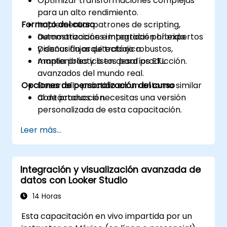
Optimizar transformaciones complejas
para un alto rendimiento.
Formato del curso
Implementar patrones de scripting,
automatización e integración híbrida.
Demostraciones impartidas por expertos
Diseñar flujos de trabajo robustos,
y discusión arquitectónica.
mantenibles y listos para producción.
Amplia práctica en desafíos ETL
avanzados del mundo real.
Opciones de personalización del curso
Desarrollo práctico en un entorno similar
al de producción.
Contáctanos si necesitas una versión
personalizada de esta capacitación.
Leer más...
Integración y visualización avanzada de
datos con Looker Studio
14 Horas
Esta capacitación en vivo impartida por un