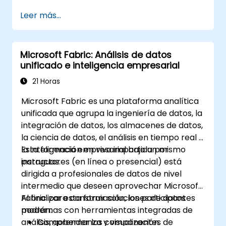
avanzadas de hojas de cálculo.
Leer más...
Colaborar en tiempo real utilizando
Google Sheets para un trabajo en equipo
sin interrupciones.
Microsoft Fabric: Análisis de datos
Crear plantillas reutilizables para
unificado e inteligencia empresarial
informes, seguimiento y gestión de
proyectos.
21 Horas
Microsoft Fabric es una plataforma analítica
unificada que agrupa la ingeniería de datos, la
integración de datos, los almacenes de datos,
la ciencia de datos, el análisis en tiempo real y
la inteligencia empresarial bajo un mismo
Esta formación en vivo impartida por
paraguas.
instructores (en línea o presencial) está
dirigida a profesionales de datos de nivel
intermedio que deseen aprovechar Microsoft
Fabric para construir soluciones de datos
Al finalizar esta formación, los participantes
modernas con herramientas integradas de
podrán:
análisis, gobernanza y visualización.
Comprender los componentes de