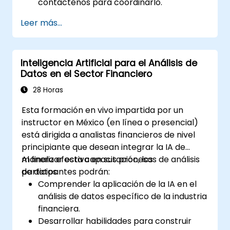
contáctenos para coordinarlo.
Leer más...
Inteligencia Artificial para el Análisis de
Datos en el Sector Financiero
28 Horas
Esta formación en vivo impartida por un
instructor en México (en línea o presencial)
está dirigida a analistas financieros de nivel
principiante que desean integrar la IA de
manera efectiva en sus procesos de análisis
Al finalizar esta capacitación, los
de datos.
participantes podrán:
Comprender la aplicación de la IA en el
análisis de datos específico de la industria
financiera.
Desarrollar habilidades para construir