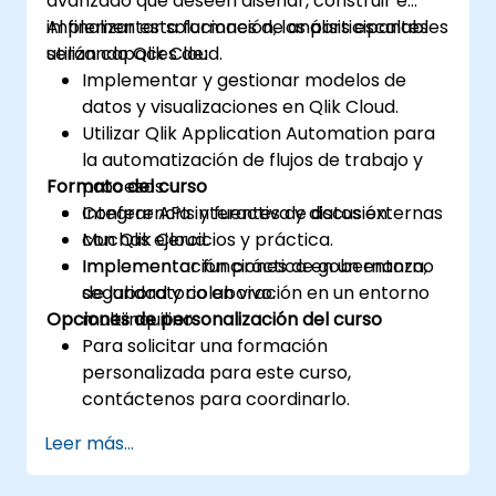
avanzado que deseen diseñar, construir e
implementar soluciones de análisis escalables
Al finalizar esta formación, los participantes
utilizando Qlik Cloud.
serán capaces de:
Implementar y gestionar modelos de
datos y visualizaciones en Qlik Cloud.
Utilizar Qlik Application Automation para
la automatización de flujos de trabajo y
Formato del curso
procesos.
Integrar APIs y fuentes de datos externas
Conferencia interactiva y discusión.
con Qlik Cloud.
Muchas ejercicios y práctica.
Implementar funciones de gobernanza,
Implementación práctica en un entorno
seguridad y colaboración en un entorno
de laboratorio en vivo.
Opciones de personalización del curso
multiinquilino.
Para solicitar una formación
personalizada para este curso,
contáctenos para coordinarlo.
Leer más...