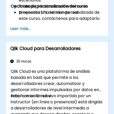
escenarios.
Opciones de personalización del curso
Trabajo práctico en un entorno de
proyectos ETL del mundo real.
Si necesita una versión personalizada de
este curso, contáctenos para adaptarlo.
Leer más...
Qlik Cloud para Desarrolladores
35 Horas
Qlik Cloud es una plataforma de análisis
basada en SaaS que permite a los
desarrolladores crear, automatizar y
gestionar informes impulsados por datos en
entornos en la nube.
Esta formación en vivo impartida por un
instructor (en línea o presencial) está dirigida
a desarrolladores de nivel intermedio a