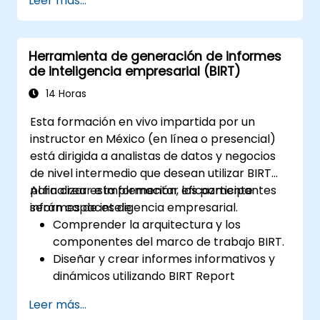
Leer más...
visualizaciones de datos interactivas y
paneles.
Aplicar controles de seguridad y acceso
Herramienta de generación de informes
en QuickSight.
de inteligencia empresarial (BIRT)
Utilizar las capacidades de aprendizaje
automático integradas en QuickSight
14 Horas
para obtener información mejorada de
Esta formación en vivo impartida por un
los datos.
instructor en México (en línea o presencial)
Diseñar, crear y personalizar paneles de
está dirigida a analistas de datos y negocios
QuickSight para extraer y visualizar
de nivel intermedio que desean utilizar BIRT
información empresarial.
para crear e implementar eficazmente
Al finalizar esta formación, los participantes
informes de inteligencia empresarial.
serán capaces de:
Comprender la arquitectura y los
componentes del marco de trabajo BIRT.
Diseñar y crear informes informativos y
dinámicos utilizando BIRT Report
Designer.
Leer más...
Utilizar las capacidades de scripting de