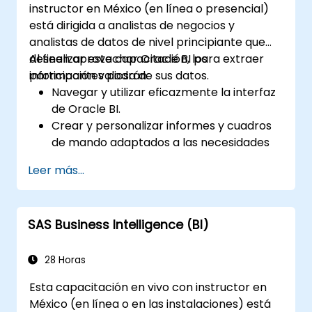
instructor en México (en línea o presencial)
está dirigida a analistas de negocios y
analistas de datos de nivel principiante que
deseen aprovechar Oracle BI para extraer
Al finalizar esta capacitación, los
información valiosa de sus datos.
participantes podrán:
Navegar y utilizar eficazmente la interfaz
de Oracle BI.
Crear y personalizar informes y cuadros
de mando adaptados a las necesidades
del negocio.
Leer más...
Realizar análisis ad hoc utilizando diversas
herramientas de BI.
Aprovechar funciones avanzadas para
SAS Business Intelligence (BI)
una exploración exhaustiva de los datos.
28 Horas
Esta capacitación en vivo con instructor en
México (en línea o en las instalaciones) está