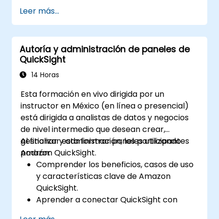
modelos predictivos y prescriptivos para
Leer más...
el análisis financiero.
Aprender a implementar algoritmos de
aprendizaje automático para el
Autoría y administración de paneles de
procesamiento de datos financieros.
QuickSight
Mejorar la visualización de datos e
interpretar información compleja
14 Horas
impulsada por IA para la toma de
Esta formación en vivo dirigida por un
decisiones.
instructor en México (en línea o presencial)
está dirigida a analistas de datos y negocios
de nivel intermedio que desean crear,
gestionar y administrar paneles utilizando
Al finalizar esta formación, los participantes
Amazon QuickSight.
podrán:
Comprender los beneficios, casos de uso
y características clave de Amazon
QuickSight.
Aprender a conectar QuickSight con
múltiples fuentes de datos y crear