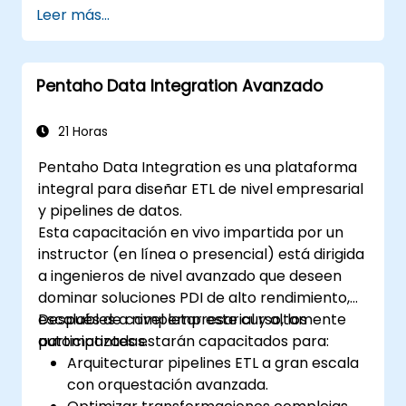
Leer más...
Pentaho Data Integration Avanzado
21 Horas
Pentaho Data Integration es una plataforma
integral para diseñar ETL de nivel empresarial
y pipelines de datos.
Esta capacitación en vivo impartida por un
instructor (en línea o presencial) está dirigida
a ingenieros de nivel avanzado que deseen
dominar soluciones PDI de alto rendimiento,
escalables a nivel empresarial y altamente
Después de completar este curso, los
automatizadas.
participantes estarán capacitados para:
Arquitecturar pipelines ETL a gran escala
con orquestación avanzada.