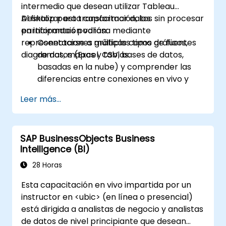
intermedio que desean utilizar Tableau
Desktop para transformar datos sin procesar
Al finalizar esta capacitación, los
en información valiosa mediante
participantes podrán:
representaciones gráficas como gráficos,
Conectarse a múltiples tipos de fuentes
diagramas, mapas y tablas.
de datos (Excel, CSV, bases de datos,
basadas en la nube) y comprender las
diferencias entre conexiones en vivo y
por extracción.
Leer más...
Preparar y limpiar datos para el análisis,
incluyendo renombrar campos, manejar
valores nulos y combinar conjuntos de
SAP BusinessObjects Business
datos mediante uniones y mezclas
Intelligence (BI)
(blends).
Crear visualizaciones básicas como
28 Horas
tablas, gráficos de barras, gráficos de
Esta capacitación en vivo impartida por un
líneas y mapas, y aplicar filtros para
instructor en <ubic> (en línea o presencial)
refinar la presentación de los datos.
está dirigida a analistas de negocio y analistas
Desarrollar visualizaciones intermedias
de datos de nivel principiante que desean
que incluyan mapas geográficos, gráficos