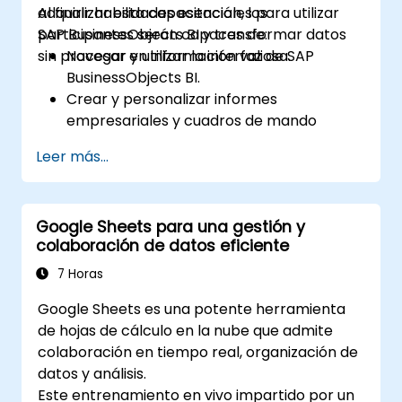
adquirir habilidades esenciales para utilizar
Al finalizar esta capacitación, los
de doble eje, y utilizar jerarquías, grupos y
SAP BusinessObjects BI y transformar datos
participantes serán capaces de:
conjuntos para mejorar el análisis.
sin procesar en información valiosa.
Navegar y utilizar la interfaz de SAP
Crear campos calculados y parámetros
BusinessObjects BI.
para generar visualizaciones dinámicas y
Crear y personalizar informes
personalizadas basadas en entradas del
empresariales y cuadros de mando
usuario y funciones lógicas.
(dashboards).
Diseñar paneles interactivos e historias,
Leer más...
Realizar análisis ad-hoc utilizando
incorporando múltiples visualizaciones y
diversas herramientas de BI.
filtros para narrar una historia coherente.
Utilizar funciones avanzadas para
Google Sheets para una gestión y
explorar datos en profundidad.
colaboración de datos eficiente
7 Horas
Google Sheets es una potente herramienta
de hojas de cálculo en la nube que admite
colaboración en tiempo real, organización de
datos y análisis.
Este entrenamiento en vivo impartido por un