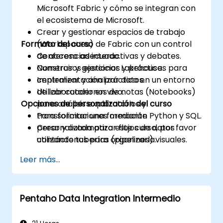
Microsoft Fabric y cómo se integran con
el ecosistema de Microsoft.
Crear y gestionar espacios de trabajo
Formato del curso
(Workspaces) de Fabric con un control
de acceso adecuado.
Conferencias interactivas y debates.
Construir y gestionar Lakehouses para
Numerosos ejercicios y práctica.
centralizar y analizar datos.
Implementación práctica en un entorno
Utilizar cuadernos de notas (Notebooks)
de laboratorio en vivo.
Opciones de personalización del curso
para análisis exploratorios y
transformaciones mediante Python y SQL.
Para solicitar una formación
Crear y automatizar flujos de datos
personalizada para este curso, por favor
utilizando tuberías (pipelines) visuales.
contáctenos para organizarla.
Modelar y gestionar datos mediante las
Leer más...
capas de Data Warehouse y Modelo
Semántico.
Diseñar y publicar paneles interactivos
Pentaho Data Integration Intermedio
con Power BI en Fabric.