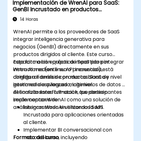
Implementación de WrenAI para SaaS:
monitoreo y la generación de informes.
GenBI incrustado en productos
Administrar entradas de datos, gestión de
orientados al cliente
usuarios y configuraciones del sistema.
14 Horas
WrenAI permite a los proveedores de SaaS
integrar inteligencia generativa para
negocios (GenBI) directamente en sus
productos dirigidos al cliente. Este curso
capacita a los equipos de SaaS para integrar
Esta formación práctica impartida por
Wren AI mediante su API Incrustada,
instructores (en línea o presencial) está
configurar análisis con marca blanca y
dirigida a líderes de productos SaaS de nivel
gestionar despliegues multinivel.
intermedio a avanzado, ingenieros de datos y
desarrolladores full-stack que deseen
Al finalizar esta formación, los participantes
implementar WrenAI como una solución de
serán capaces de:
análisis incrustado en entornos SaaS.
Integrar WrenAI utilizando la API
Incrustada para aplicaciones orientadas
al cliente.
Implementar BI conversacional con
Formato del curso
marca blanca, incluyendo