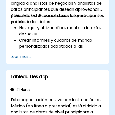
dirigida a analistas de negocios y analistas de
datos principiantes que desean aprovechar el
poder de SAS BI para extraer información
Al final de esta capacitación, los participantes
valiosa de los datos.
podrán:
Navegar y utilizar eficazmente la interfaz
de SAS BI.
Crear informes y cuadros de mando
personalizados adaptados a las
necesidades del negocio.
Leer más...
Realizar análisis ad hoc utilizando diversas
herramientas de BI.
Aprovechar funciones avanzadas para
Tableau Desktop
una exploración completa de los datos.
21 Horas
Esta capacitación en vivo con instrucción en
México (en línea o presencial) está dirigida a
analistas de datos de nivel principiante a