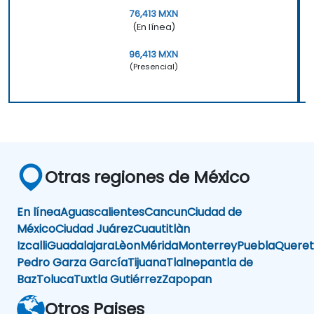
76,413 MXN
(En línea)
96,413 MXN
(Presencial)
Otras regiones de México
En línea
Aguascalientes
Cancun
Ciudad de
México
Ciudad Juárez
Cuautitlàn
Izcalli
Guadalajara
Lèon
Mérida
Monterrey
Puebla
Queret
Pedro Garza García
Tijuana
Tlalnepantla de
Baz
Toluca
Tuxtla Gutiérrez
Zapopan
Otros Paises