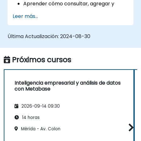
Aprender cómo consultar, agregar y
visualizar datos en Metabase.
Leer más...
Utilizar las funciones y herramientas de
Metabase para escribir consultas SQL.
Construir gráficos analíticos y tableros
Última Actualización:
2024-08-30
para obtener información valiosa sobre
el negocio.
Conocer las mejores prácticas y consejos
Próximos cursos
para usar Metabase y resolver
problemas comunes.
Inteligencia empresarial y análisis de datos
con Metabase
2026-09-14 09:30
14 horas
Mèrida - Av. Colon