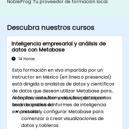
NobleProg: Tu proveedor de formación local.
Descubra nuestros cursos
Inteligencia empresarial y análisis de
datos con Metabase
14 Horas
Esta formación en vivo impartida por un
instructor en México (en línea o presencial)
está dirigida a analistas de datos y científicos
de datos que desean utilizar Metabase para
recopilar, consultar y visualizar datos con
Al finalizar esta formación, los participantes
fines de análisis e informes de inteligencia
serán capaces de:
empresarial.
Instalar y configurar Metabase para
comenzar a crear visualizaciones de
datos y tableros.