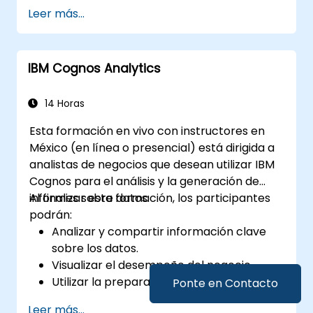
y automatización.
Leer más...
Implementar LLM (Modelos de Lenguaje
Grande) y transformadores para la
generación de texto y código.
IBM Cognos Analytics
Aplicar pronósticos de series temporales
y recomendaciones basadas en IA.
Desarrollar y ajustar modelos de IA para
14 Horas
aplicaciones del mundo real.
Esta formación en vivo con instructores en
Evaluar consideraciones éticas y mejores
México (en línea o presencial) está dirigida a
prácticas en la implementación de IA.
analistas de negocios que desean utilizar IBM
Cognos para el análisis y la generación de
informes sobre datos.
Al finalizar esta formación, los participantes
podrán:
Analizar y compartir información clave
sobre los datos.
Visualizar el desempeño del negocio.
Utilizar la preparación asistida por IA para
Ponte en Contacto
limpiar y combinar fuentes de datos.
Leer más...