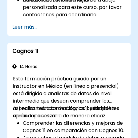
personalizada para este curso, por favor
contáctenos para coordinarla.
Leer más...
Cognos 11
14 Horas
Esta formación práctica guiada por un
instructor en México (en línea o presencial)
está dirigida a analistas de datos de nivel
intermedio que desean comprender los
aspectos teóricos de Cognos 11 y también
Al finalizar esta formación, los participantes
aprender a utilizarla de manera eficaz.
serán capaces de:
Comprender las diferencias y mejoras de
Cognos 11 en comparación con Cognos 10.
Aprovechar el módulo de datos mejorado