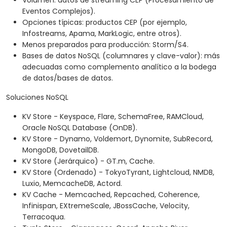
Volumen: datos de streaming CEP (Procesamiento de
Eventos Complejos).
Opciones típicas: productos CEP (por ejemplo,
Infostreams, Apama, MarkLogic, entre otros).
Menos preparados para producción: Storm/S4.
Bases de datos NoSQL (columnares y clave-valor): más
adecuadas como complemento analítico a la bodega
de datos/bases de datos.
Soluciones NoSQL
KV Store - Keyspace, Flare, SchemaFree, RAMCloud,
Oracle NoSQL Database (OnDB).
KV Store - Dynamo, Voldemort, Dynomite, SubRecord,
MongoDB, DovetailDB.
KV Store (Jerárquico) - GT.m, Cache.
KV Store (Ordenado) - TokyoTyrant, Lightcloud, NMDB,
Luxio, MemcacheDB, Actord.
KV Cache - Memcached, Repcached, Coherence,
Infinispan, EXtremeScale, JBossCache, Velocity,
Terracoqua.