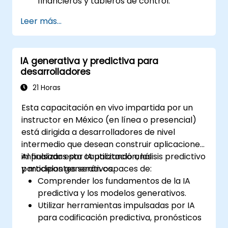
financieros y tableros de control.
Gestionar modelos de datos y optimizar
Leer más...
consultas.
Prepararse para el examen de
certificación de Cognos Analytics.
IA generativa y predictiva para
desarrolladores
21 Horas
Esta capacitación en vivo impartida por un
instructor en México (en línea o presencial)
está dirigida a desarrolladores de nivel
intermedio que desean construir aplicaciones
impulsadas por IA utilizando análisis predictivo
Al finalizar esta capacitación, los
y modelos generativos.
participantes serán capaces de:
Comprender los fundamentos de la IA
predictiva y los modelos generativos.
Utilizar herramientas impulsadas por IA
para codificación predictiva, pronósticos