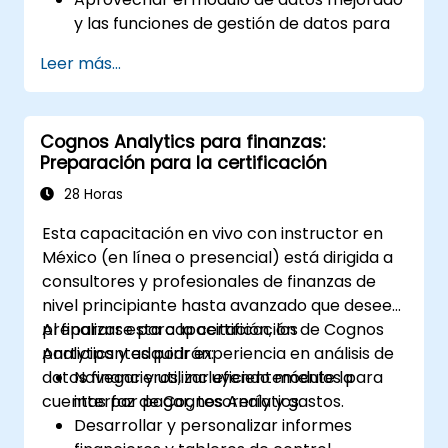
y las funciones de gestión de datos para
un manejo más eficiente de la
Leer más...
información.
Implementar buenas prácticas para una
transición fluida y el uso óptimo de
Cognos Analytics para finanzas:
Cognos 11.
Preparación para la certificación
28 Horas
Esta capacitación en vivo con instructor en
México (en línea o presencial) está dirigida a
consultores y profesionales de finanzas de
nivel principiante hasta avanzado que deseen
prepararse para la certificación de Cognos
Al finalizar esta capacitación, los
Analytics y adquirir experiencia en análisis de
participantes podrán:
datos financieros, incluyendo módulos para
Navegar y utilizar eficientemente la
cuentas por pagar, tesorería y gastos.
interfaz de Cognos Analytics.
Desarrollar y personalizar informes