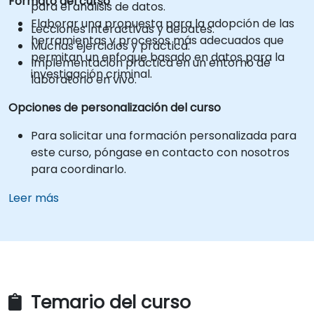
Formato del curso
para el análisis de datos.
Elaborar una propuesta para la adopción de las
Lecciones interactivas y debates.
herramientas y procesos más adecuados que
Muchas ejercicios y práctica.
permitan un enfoque basado en datos para la
Implementación práctica en un entorno de
investigación criminal.
laboratorio en vivo.
Opciones de personalización del curso
Para solicitar una formación personalizada para
este curso, póngase en contacto con nosotros
para coordinarlo.
Leer más
Temario del curso