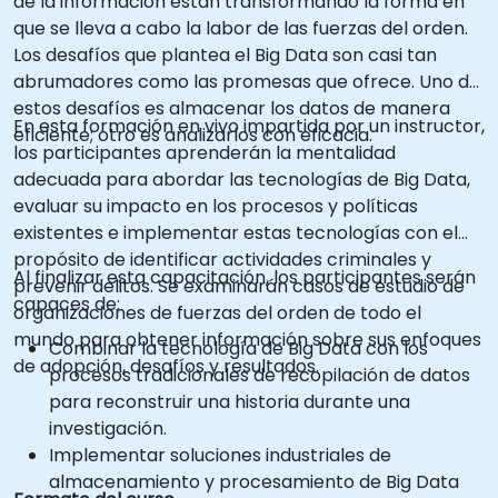
de la información están transformando la forma en
que se lleva a cabo la labor de las fuerzas del orden.
Los desafíos que plantea el Big Data son casi tan
abrumadores como las promesas que ofrece. Uno de
estos desafíos es almacenar los datos de manera
En esta formación en vivo impartida por un instructor,
eficiente; otro es analizarlos con eficacia.
los participantes aprenderán la mentalidad
adecuada para abordar las tecnologías de Big Data,
evaluar su impacto en los procesos y políticas
existentes e implementar estas tecnologías con el
propósito de identificar actividades criminales y
Al finalizar esta capacitación, los participantes serán
prevenir delitos. Se examinarán casos de estudio de
capaces de:
organizaciones de fuerzas del orden de todo el
mundo para obtener información sobre sus enfoques
Combinar la tecnología de Big Data con los
de adopción, desafíos y resultados.
procesos tradicionales de recopilación de datos
para reconstruir una historia durante una
investigación.
Implementar soluciones industriales de
almacenamiento y procesamiento de Big Data