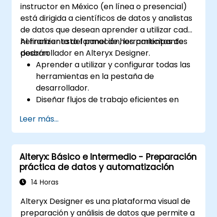
instructor en México (en línea o presencial)
está dirigida a científicos de datos y analistas
de datos que desean aprender a utilizar cada
herramienta del panel de herramientas de
Al finalizar esta formación, los participantes
desarrollador en Alteryx Designer.
podrán:
Aprender a utilizar y configurar todas las
herramientas en la pestaña de
desarrollador.
Diseñar flujos de trabajo eficientes en
Alteryx utilizando herramientas
Leer más...
dinámicas, de validación y de prueba.
Aprender a utilizar las herramientas de
API para descargar y analizar datos web.
Alteryx: Básico e Intermedio - Preparación
Utilizar las herramientas de scripting de
práctica de datos y automatización
Alteryx, incluidas Python y R.
14 Horas
Alteryx Designer es una plataforma visual de
preparación y análisis de datos que permite a