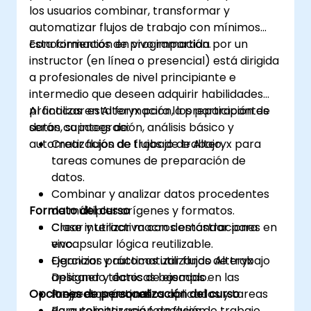
los usuarios combinar, transformar y
automatizar flujos de trabajo con mínimos
conocimientos de programación.
Esta formación en vivo impartida por un
instructor (en línea o presencial) está dirigida
a profesionales de nivel principiante e
intermedio que deseen adquirir habilidades
prácticas en Alteryx para la preparación de
Al finalizar esta formación, los participantes
datos, su integración, análisis básico y
serán capaces de:
automatización de flujos de trabajo.
Crear flujos de trabajo de Alteryx para
tareas comunes de preparación de
datos.
Combinar y analizar datos procedentes
Formato del curso
de múltiples orígenes y formatos.
Crear y utilizar macros estándar para
Clase interactiva con demostraciones en
encapsular lógica reutilizable.
vivo.
Oganizar y automatizar flujos de trabajo
Ejercicios prácticos utilizando Alteryx
aplicando técnicas basadas en las
Designer y datos de ejemplo.
Opciones de personalización del curso
mejores prácticas.
Proyectos pequeños aplicados y tareas
de automatización de flujos de trabajo.
Para solicitar una formación