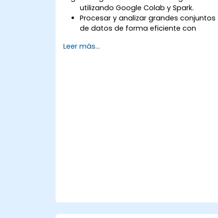
utilizando Google Colab y Spark.
Procesar y analizar grandes conjuntos
de datos de forma eficiente con
Apache Spark.
Leer más...
Visualizar big data en un entorno
colaborativo.
Integrar Apache Spark con
herramientas basadas en la nube.