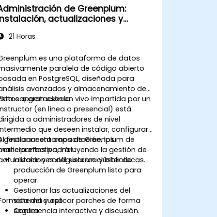
Administración de Greenplum:
Instalación, actualizaciones y
bibliotecas
21 Horas
Greenplum es una plataforma de datos
masivamente paralela de código abierto
basada en PostgreSQL, diseñada para
análisis avanzados y almacenamiento de
datos a gran escala.
Esta capacitación en vivo impartida por un
instructor (en línea o presencial) está
dirigida a administradores de nivel
intermedio que deseen instalar, configurar
y gestionar entornos de Greenplum de
Al finalizar esta capacitación, los
manera efectiva, incluyendo la gestión de
participantes podrán:
actualizaciones del sistema y bibliotecas.
Instalar y configurar un clúster de
producción de Greenplum listo para
operar.
Gestionar las actualizaciones del
Formato del curso
sistema y aplicar parches de forma
segura.
Conferencia interactiva y discusión.