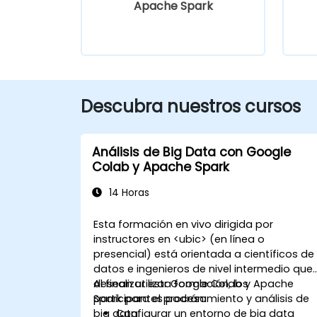
Apache Spark
Descubra nuestros cursos
Análisis de Big Data con Google
Colab y Apache Spark
14 Horas
Esta formación en vivo dirigida por
instructores en <ubic> (en línea o
presencial) está orientada a científicos de
datos e ingenieros de nivel intermedio que
desean utilizar Google Colab y Apache
Al finalizar esta formación, los
Spark para el procesamiento y análisis de
participantes podrán:
big data.
Configurar un entorno de big data