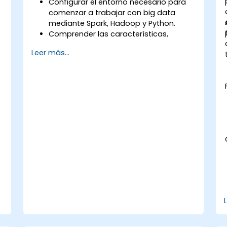
Configurar el entorno necesario para
comenzar a trabajar con big data
mediante Spark, Hadoop y Python.
Comprender las características,
componentes principales y
Leer más...
arquitectura de Spark y Hadoop.
Aprender cómo integrar Spark, Hadoop
y Python para el procesamiento de
grandes datos.
Explorar las herramientas del
ecosistema de Spark (Spark MLlib,
Spark Streaming, Kafka, Sqoop, Kafka y
Flume).
Construir sistemas de recomendación
mediante filtrado colaborativo
similares a los de Netflix, YouTube,
Amazon, Spotify y Google.
Utilizar Apache Mahout para escalar
algoritmos de aprendizaje automático.