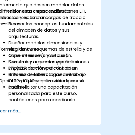
intermedio que deseen modelar datos
dimensionales, crear canalizaciones ETL
Al finalizar esta capacitación, los
robustas y optimizar cargas de trabajo
participantes podrán:
analíticas.
Explicar los conceptos fundamentales
del almacén de datos y sus
arquitecturas.
Diseñar modelos dimensionales y
Formato del curso
elegir entre esquemas de estrella y de
copo de nieve (snowflake).
Clase interactiva y discusión.
Construir y orquestar canalizaciones
Numerosos ejercicios y práctica.
ETL y ELT de manera confiable.
Implementación práctica en un
Diferenciar entre cargas de trabajo
entorno de laboratorio en vivo.
Opciones de personalización del curso
OLTP y OLAP y optimizarlas para el
análisis.
Para solicitar una capacitación
personalizada para este curso,
contáctenos para coordinarla.
Leer más...