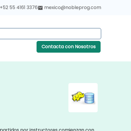
+52 55 4161 3376
mexico@nobleprog.com
Contacta con Nosotros
mpartidos por instructores comienzan con