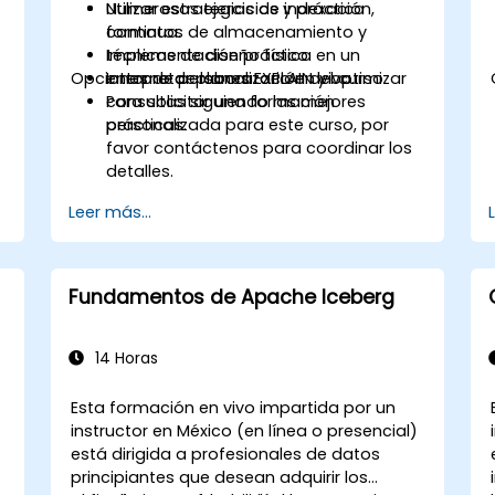
Utilizar estrategias de indexación,
Numerosos ejercicios y práctica
formatos de almacenamiento y
continua.
técnicas de diseño físico.
Implementación práctica en un
Opciones de personalización del curso
Interpretar planes EXPLAIN y optimizar
entorno de laboratorio en vivo.
consultas siguiendo las mejores
Para solicitar una formación
prácticas.
personalizada para este curso, por
favor contáctenos para coordinar los
detalles.
Leer más...
Fundamentos de Apache Iceberg
14 Horas
Esta formación en vivo impartida por un
instructor en México (en línea o presencial)
está dirigida a profesionales de datos
principiantes que desean adquirir los