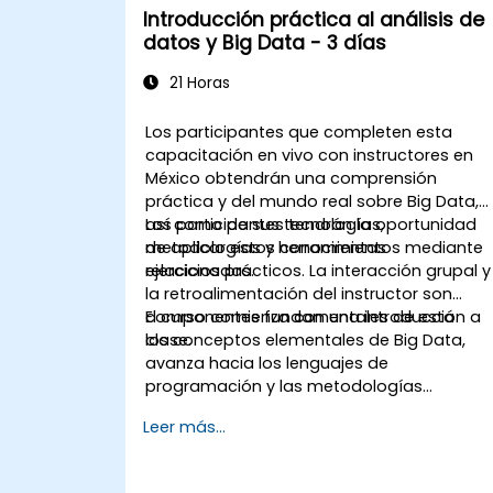
Introducción práctica al análisis de
datos y Big Data - 3 días
21 Horas
Los participantes que completen esta
capacitación en vivo con instructores en
México obtendrán una comprensión
práctica y del mundo real sobre Big Data,
así como de sus tecnologías,
Los participantes tendrán la oportunidad
metodologías y herramientas
de aplicar estos conocimientos mediante
relacionadas.
ejercicios prácticos. La interacción grupal y
la retroalimentación del instructor son
componentes fundamentales de esta
El curso comienza con una introducción a
clase.
los conceptos elementales de Big Data,
avanza hacia los lenguajes de
programación y las metodologías
utilizadas para realizar análisis de datos y,
Leer más...
finalmente, aborda las herramientas e
infraestructura que permiten el
almacenamiento de Big Data, el