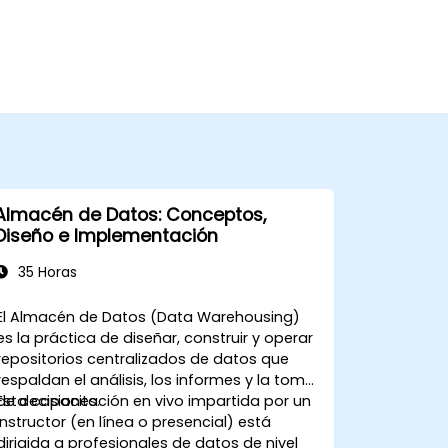
Almacén de Datos: Conceptos,
Diseño e Implementación
35 Horas
El Almacén de Datos (Data Warehousing)
es la práctica de diseñar, construir y operar
repositorios centralizados de datos que
respaldan el análisis, los informes y la toma
de decisiones.
Esta capacitación en vivo impartida por un
instructor (en línea o presencial) está
dirigida a profesionales de datos de nivel