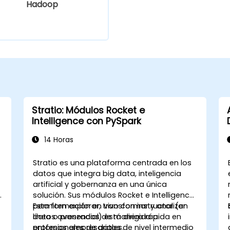
Hadoop
Stratio: Módulos Rocket e
Intelligence con PySpark
14 Horas
Stratio es una plataforma centrada en los
datos que integra big data, inteligencia
artificial y gobernanza en una única
solución. Sus módulos Rocket e Intelligence
permiten explorar, transformar y analizar
Esta formación en vivo con instructor (en
datos avanzados de manera rápida en
línea o presencial) está dirigida a
entornos empresariales.
profesionales de datos de nivel intermedio