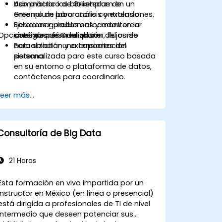
Administrar las bibliotecas de
Uso práctico de Greenplum en un
Greenplum para análisis y extensiones.
entorno de laboratorio controlado.
Solucionar problemas y monitorear
Ejercicios guiados enfocados en la
Opciones de personalización del curso
sistemas de Greenplum.
configuración del clúster, flujos de
actualización y extensiones del
Para solicitar una capacitación
sistema.
personalizada para este curso basada
en su entorno o plataforma de datos,
contáctenos para coordinarlo.
Leer más...
Consultoría de Big Data
21 Horas
Esta formación en vivo impartida por un
instructor en México (en línea o presencial)
está dirigida a profesionales de TI de nivel
intermedio que deseen potenciar sus