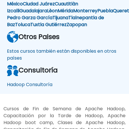
México
Ciudad Juárez
Cuautitlàn
Izcalli
Guadalajara
Lèon
Mérida
Monterrey
Puebla
Queret
Pedro Garza García
Tijuana
Tlalnepantla de
Baz
Toluca
Tuxtla Gutiérrez
Zapopan
Otros Paises
Estos cursos también están disponibles en otros
países
Consultoría
Hadoop Consultoría
Cursos de Fin de Semana de Apache Hadoop,
Capacitación por la Tarde de Hadoop, Apache
Hadoop boot camp, Clases de Apache Hadoop,