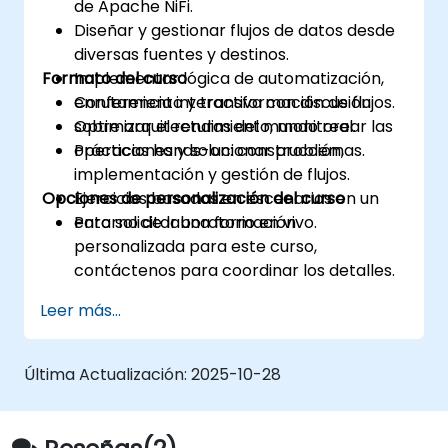
de Apache NiFi.
Diseñar y gestionar flujos de datos desde
diversas fuentes y destinos.
Formato del curso
Implementar lógica de automatización,
enrutamiento y transformación de flujos.
Conferencia interactiva con discusión
Optimizar el rendimiento, monitorear las
sobre arquitecturas del mundo real.
operaciones y solucionar problemas.
Prácticas hands-on: construcción,
implementación y gestión de flujos.
Opciones de personalización del curso
Ejercicios basados en escenarios en un
entorno de laboratorio en vivo.
Para solicitar una formación
personalizada para este curso,
contáctenos para coordinar los detalles.
Leer más...
Última Actualización:
2025-10-28