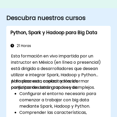
Descubra nuestros cursos
Python, Spark y Hadoop para Big Data
21 Horas
Esta formación en vivo impartida por un
instructor en México (en línea o presencial)
está dirigida a desarrolladores que desean
utilizar e integrar Spark, Hadoop y Python
para procesar, analizar y transformar
Al finalizar esta capacitación, los
conjuntos de datos grandes y complejos.
participantes serán capaces de:
Configurar el entorno necesario para
comenzar a trabajar con big data
mediante Spark, Hadoop y Python.
Comprender las características,