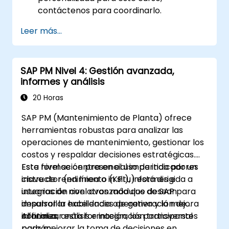
contáctenos para coordinarlo.
Leer más...
SAP PM Nivel 4: Gestión avanzada,
informes y análisis
20 Horas
SAP PM (Mantenimiento de Planta) ofrece
herramientas robustas para analizar las
operaciones de mantenimiento, gestionar los
costos y respaldar decisiones estratégicas.
Este nivel se centra en el uso de indicadores
Esta formación presencial impartida por un
clave de rendimiento (KPI), informes e
instructor (en línea o in situ) está dirigida a
integración con otros módulos de SAP para
usuarios de nivel avanzado que desean
impulsar la excelencia operativa y la mejora
desarrollar habilidades de generación de
continua.
informes, análisis e integración transversal
Al finalizar esta formación, los participantes
para mejorar la toma de decisiones en
podrán: