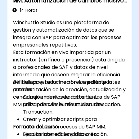
MM: Automatización de cambios masivos
de datos
14 Horas
Winshuttle Studio es una plataforma de
gestión y automatización de datos que se
integra con SAP para optimizar los procesos
empresariales repetitivos.
Esta formación en vivo impartida por un
instructor (en línea o presencial) está dirigida
a profesionales de SAP y datos de nivel
intermedio que deseen mejorar la eficiencia
del tiempo y reducir errores mediante la
Al finalizar esta formación, los participantes
automatización de la creación, actualización y
podrán:
cancelación masiva de datos dentro de SAP
Comprender las características
MM utilizando Winshuttle Studio Transaction.
principales de Winshuttle Studio
Transaction.
Crear y optimizar scripts para
Formato del curso
automatizar procesos de SAP MM.
Ejecutar con eficiencia la creación,
Lección interactiva y discusión.