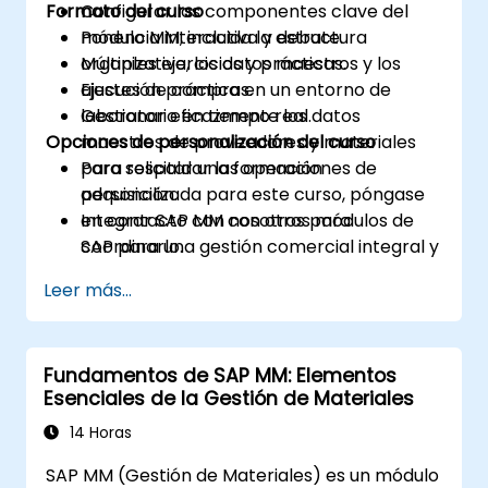
Formato del curso
Configurar los componentes clave del
módulo MM, incluida la estructura
Ponencia interactiva y debate.
organizativa, los datos maestros y los
Múltiples ejercicios y prácticas.
ajustes de compras.
Ejecución práctica en un entorno de
Gestionar eficazmente los datos
laboratorio en tiempo real.
Opciones de personalización del curso
maestros de proveedores y materiales
para respaldar las operaciones de
Para solicitar una formación
adquisición.
personalizada para este curso, póngase
Integrar SAP MM con otros módulos de
en contacto con nosotros para
SAP para una gestión comercial integral y
coordinarlo.
generación de informes.
Leer más...
Fundamentos de SAP MM: Elementos
Esenciales de la Gestión de Materiales
14 Horas
SAP MM (Gestión de Materiales) es un módulo