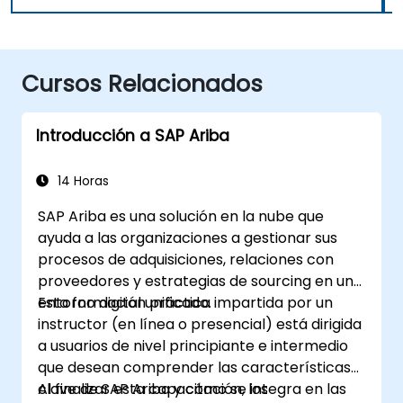
Cursos Relacionados
Introducción a SAP Ariba
14 Horas
SAP Ariba es una solución en la nube que
ayuda a las organizaciones a gestionar sus
procesos de adquisiciones, relaciones con
proveedores y estrategias de sourcing en un
entorno digital unificado.
Esta formación práctica impartida por un
instructor (en línea o presencial) está dirigida
a usuarios de nivel principiante e intermedio
que desean comprender las características
clave de SAP Ariba y cómo se integra en las
Al finalizar esta capacitación, los