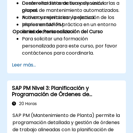
Desarrollar listas de tareas y vincularlas a
Conferencia interactiva y discusión
planes de mantenimiento automatizados.
grupal.
Activar y monitorear la ejecución de los
Numerous ejercicios y práctica.
planes en SAP PM.
Implementación práctica en un entorno
Opciones de Personalización del Curso
de laboratorio en vivo.
Para solicitar una formación
personalizada para este curso, por favor
contáctenos para coordinarla.
Leer más...
SAP PM Nivel 3: Planificación y
Programación de Órdenes de
Mantenimiento
20 Horas
SAP PM (Mantenimiento de Planta) permite la
programación detallada y gestión de órdenes
de trabajo alineadas con la planificación de