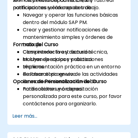
SAP PM y entender cómo crear y rastrear
Al finalizar esta capacitación, los
notificaciones y órdenes de trabajo.
participantes serán capaces de:
Navegar y operar las funciones básicas
dentro del módulo SAP PM.
Crear y gestionar notificaciones de
mantenimiento simples y órdenes de
Formato del Curso
trabajo.
Comprender la estructura técnica,
Clase interactiva y discusión.
incluyendo equipos y ubicaciones
Muchas ejercicios y práctica.
técnicas.
Implementación práctica en un entorno
Rastrear el progreso de las actividades
de laboratorio en vivo.
Opciones de Personalización del Curso
de mantenimiento a través de
notificaciones y órdenes.
Para solicitar una capacitación
personalizada para este curso, por favor
contáctenos para organizarlo.
Leer más...