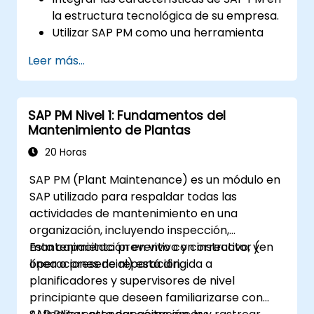
la estructura tecnológica de su empresa.
Utilizar SAP PM como una herramienta
para ejecutar las responsabilidades de los
Leer más...
roles de mantenimiento.
Hacer uso de los informes de SAP PM para
resolver las necesidades de los clientes.
SAP PM Nivel 1: Fundamentos del
Reconocer la importancia de las
Mantenimiento de Plantas
implementaciones de SAP PM en el flujo
de trabajo de la planta y en la seguridad
20 Horas
del personal laboral.
SAP PM (Plant Maintenance) es un módulo en
SAP utilizado para respaldar todas las
actividades de mantenimiento en una
organización, incluyendo inspección,
mantenimiento preventivo y correctivo, y
Esta capacitación en vivo con instructor (en
operaciones de reparación.
línea o presencial) está dirigida a
planificadores y supervisores de nivel
principiante que deseen familiarizarse con