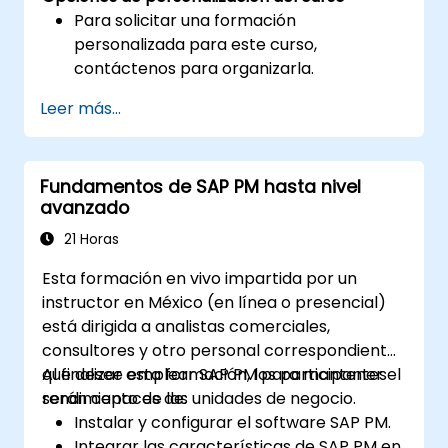
Para solicitar una formación
personalizada para este curso,
contáctenos para organizarla.
Leer más...
Fundamentos de SAP PM hasta nivel
avanzado
21 Horas
Esta formación en vivo impartida por un
instructor en México (en línea o presencial)
está dirigida a analistas comerciales,
consultores y otro personal correspondiente
que desee emplear SAP PM para mantener el
Al finalizar esta formación, los participantes
rendimiento de las unidades de negocio.
serán capaces de:
Instalar y configurar el software SAP PM.
Integrar las características de SAP PM en