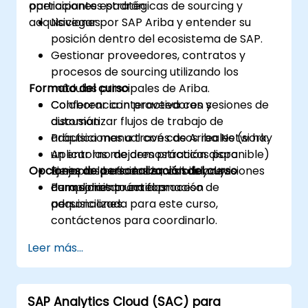
operaciones estratégicas de sourcing y
participantes podrán:
adquisiciones.
Navegar por SAP Ariba y entender su
posición dentro del ecosistema de SAP.
Gestionar proveedores, contratos y
procesos de sourcing utilizando los
Formato del curso
módulos principales de Ariba.
Colaborar con proveedores y
Conferencia interactiva con sesiones de
automatizar flujos de trabajo de
discusión
adquisiciones a través de Ariba Network.
Práctica manual con casos reales (si hay
Aplicar las mejores prácticas para
un entorno de demostración disponible)
Opciones de personalización del curso
mejorar la eficiencia, visibilidad y
Ejemplos basados en casos y revisiones
cumplimiento en el proceso de
de mejores prácticas
Para solicitar una formación
adquisiciones.
personalizada para este curso,
contáctenos para coordinarlo.
Leer más...
SAP Analytics Cloud (SAC) para