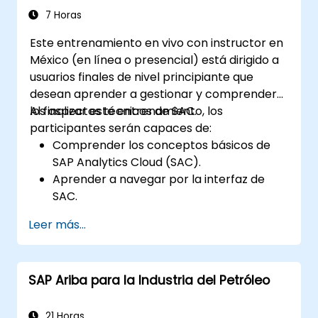
Brindar soporte técnico a los usuarios
7 Horas
finales.
Este entrenamiento en vivo con instructor en
México (en línea o presencial) está dirigido a
usuarios finales de nivel principiante que
desean aprender a gestionar y comprender
los aspectos técnicos de SAC.
Al finalizar este entrenamiento, los
participantes serán capaces de:
Comprender los conceptos básicos de
SAP Analytics Cloud (SAC).
Aprender a navegar por la interfaz de
SAC.
Crear y gestionar consultas e informes.
Leer más...
Diseñar paneles interactivos y
visualizaciones.
Utilizar las funciones de SAC para
SAP Ariba para la Industria del Petróleo
explorar y analizar datos.
Exportar e compartir informes con otros
usuarios.
21 Horas