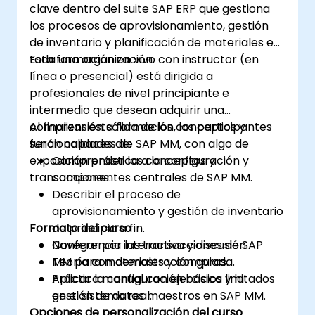
clave dentro del suite SAP ERP que gestiona
los procesos de aprovisionamiento, gestión
de inventario y planificación de materiales en
toda una organización.
Esta formación en vivo con instructor (en
línea o presencial) está dirigida a
profesionales de nivel principiante e
intermedio que desean adquirir una
comprensión sólida de los conceptos y
Al finalizar esta formación, los participantes
funcionalidades de SAP MM, con algo de
serán capaces de:
exposición práctica a la configuración y
Comprender los conceptos y
transacciones.
componentes centrales de SAP MM.
Describir el proceso de
aprovisionamiento y gestión de inventario
Formato del curso
de principio a fin.
Navegar por las transacciones de SAP
Conferencia interactiva y discusión.
MM para materiales y compras.
Teoría con demostración guiada.
Aplicar la configuración básica y la
Práctica manual con ejercicios limitados
gestión de datos maestros en SAP MM.
en el sistema real.
Opciones de personalización del curso