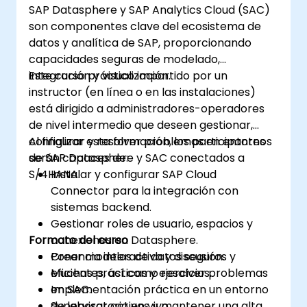
SAP Datasphere y SAP Analytics Cloud (SAC)
son componentes clave del ecosistema de
datos y analítica de SAP, proporcionando
capacidades seguras de modelado,
integración y visualización.
Este curso práctico impartido por un
instructor (en línea o en las instalaciones)
está dirigido a administradores-operadores
de nivel intermedio que deseen gestionar,
configurar y resolver problemas en entornos
Al finalizar esta formación, los participantes
de SAP Datasphere y SAC conectados a
serán capaces de:
S/4HANA.
Instalar y configurar SAP Cloud
Connector para la integración con
sistemas backend.
Gestionar roles de usuario, espacios y
Formato del curso
conexiones en Datasphere.
Crear modelos de datos seguros y
Ponencia interactiva y discusión.
eficientes, así como resolver problemas
Muchas prácticas y ejercicios.
en SAC.
Implementación práctica en un entorno
Supervisar activos y mantener una alta
de laboratorio en vivo.