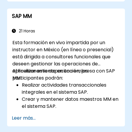
SAP MM
21 Horas
Esta formación en vivo impartida por un
instructor en México (en línea o presencial)
está dirigida a consultores funcionales que
deseen gestionar las operaciones de
aprovisionamiento en una empresa con SAP
Al finalizar esta capacitación, los
MM.
participantes podrán:
Realizar actividades transaccionales
integrales en el sistema SAP.
Crear y mantener datos maestros MM en
el sistema SAP.
Comprender la estructura organizativa
Leer más...
del sistema SAP.