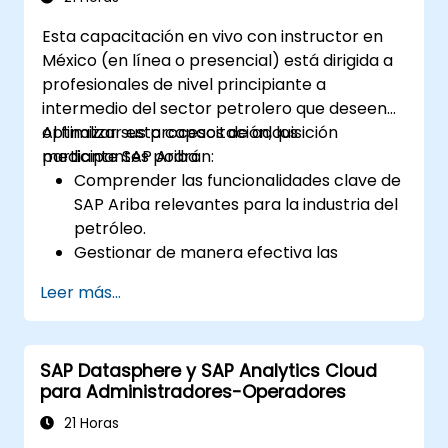
Esta capacitación en vivo con instructor en
México (en línea o presencial) está dirigida a
profesionales de nivel principiante a
intermedio del sector petrolero que deseen
optimizar sus procesos de adquisición
Al finalizar esta capacitación, los
mediante SAP Ariba.
participantes podrán:
Comprender las funcionalidades clave de
SAP Ariba relevantes para la industria del
petróleo.
Gestionar de manera efectiva las
relaciones con proveedores, el
Leer más...
aprovisionamiento y los contratos.
Optimizar los flujos de trabajo de
adquisición y los procesos de
SAP Datasphere y SAP Analytics Cloud
cumplimiento normativo.
para Administradores-Operadores
Integrar SAP Ariba con los sistemas ERP
existentes para garantizar operaciones
21 Horas
fluidas.