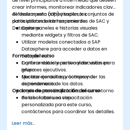
de nivel principiante a intermedio que deseen
crear informes, monitorear indicadores clave
de desempeño (KPI) y explorar conjuntos de
Al finalizar esta capacitación, los
datos utilizando las herramientas de SAC y
participantes serán capaces de:
Datasphere.
Crear paneles e historias visuales
mediante widgets y filtros de SAC.
Utilizar modelos conectados a SAP
Datasphere para acceder a datos en
Formato del curso
tiempo real.
Explorar datos y personalizar vistas para
Conferencia interactiva y discusión en
informes ejecutivos.
grupo.
Ejecutar consultas y comprender las
Muchas ejercicios prácticos y de
dependencias de los datos.
entrenamiento.
Opciones de personalización del curso
Implementación práctica en un entorno
de laboratorio en vivo.
Para solicitar una capacitación
personalizada para este curso,
contáctenos para coordinar los detalles.
Leer más...