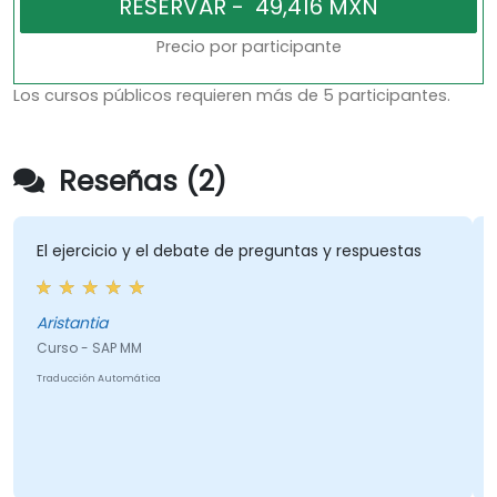
Precio por participante
Los cursos públicos requieren más de 5 participantes.
Reseñas (2)
ejercicio y el debate de preguntas y respuestas
la pasió
trabajo 
stantia
so - SAP MM
Curso - 
ucción Automática
Traducción