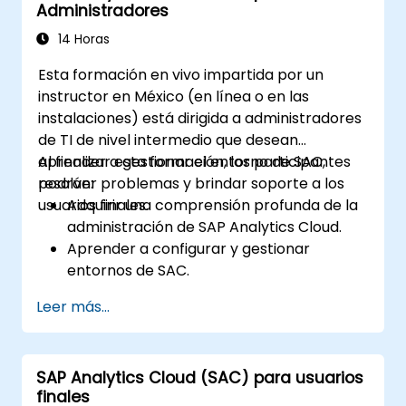
Administradores
14 Horas
Esta formación en vivo impartida por un
instructor en México (en línea o en las
instalaciones) está dirigida a administradores
de TI de nivel intermedio que desean
aprender a gestionar el entorno de SAC,
Al finalizar esta formación, los participantes
resolver problemas y brindar soporte a los
podrán:
usuarios finales.
Adquirir una comprensión profunda de la
administración de SAP Analytics Cloud.
Aprender a configurar y gestionar
entornos de SAC.
Comprender los roles de usuario,
Leer más...
permisos y configuraciones de seguridad.
Gestionar conexiones de datos y modelos
de datos.
SAP Analytics Cloud (SAC) para usuarios
Diagnosticar y resolver problemas
finales
comunes de SAC.