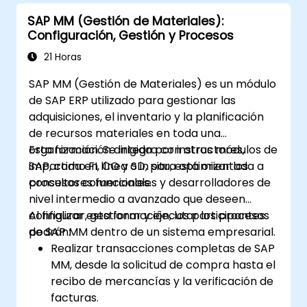
SAP MM (Gestión de Materiales):
Configuración, Gestión y Procesos
21 Horas
SAP MM (Gestión de Materiales) es un módulo
de SAP ERP utilizado para gestionar las
adquisiciones, el inventario y la planificación
de recursos materiales en toda una
organización. Se integra con otros módulos de
Esta formación dirigida por instructores,
SAP, como FI, CO y SD, para optimizar los
impartida en línea o in situ, está orientada a
procesos comerciales.
consultores funcionales y desarrolladores de
nivel intermedio a avanzado que deseen
configurar, gestionar y ejecutar los procesos
Al finalizar esta formación, los participantes
de SAP MM dentro de un sistema empresarial.
podrán:
Realizar transacciones completas de SAP
MM, desde la solicitud de compra hasta el
recibo de mercancías y la verificación de
facturas.