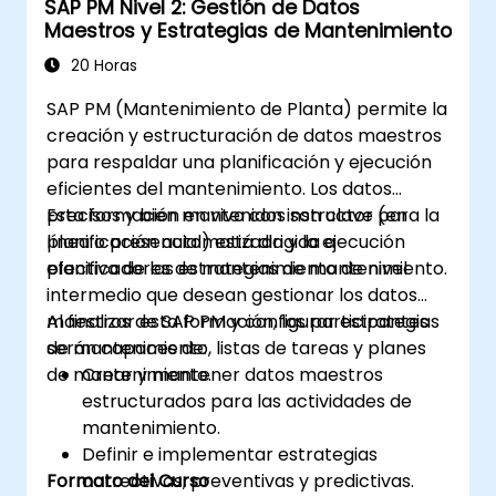
SAP PM Nivel 2: Gestión de Datos
Maestros y Estrategias de Mantenimiento
20 Horas
SAP PM (Mantenimiento de Planta) permite la
creación y estructuración de datos maestros
para respaldar una planificación y ejecución
eficientes del mantenimiento. Los datos
precisos y bien mantenidos son clave para la
Esta formación en vivo con instructor (en
planificación automatizada y la ejecución
línea o presencial) está dirigida a
efectiva de las estrategias de mantenimiento.
planificadores de mantenimiento de nivel
intermedio que desean gestionar los datos
maestros de SAP PM y configurar estrategias
Al finalizar esta formación, los participantes
de mantenimiento, listas de tareas y planes
serán capaces de:
de mantenimiento.
Crear y mantener datos maestros
estructurados para las actividades de
mantenimiento.
Definir e implementar estrategias
Formato del Curso
correctivas, preventivas y predictivas.