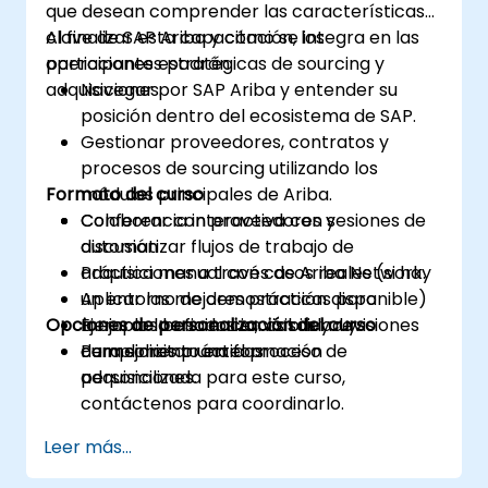
que desean comprender las características
clave de SAP Ariba y cómo se integra en las
Al finalizar esta capacitación, los
operaciones estratégicas de sourcing y
participantes podrán:
adquisiciones.
Navegar por SAP Ariba y entender su
posición dentro del ecosistema de SAP.
Gestionar proveedores, contratos y
procesos de sourcing utilizando los
Formato del curso
módulos principales de Ariba.
Colaborar con proveedores y
Conferencia interactiva con sesiones de
automatizar flujos de trabajo de
discusión
adquisiciones a través de Ariba Network.
Práctica manual con casos reales (si hay
Aplicar las mejores prácticas para
un entorno de demostración disponible)
Opciones de personalización del curso
mejorar la eficiencia, visibilidad y
Ejemplos basados en casos y revisiones
cumplimiento en el proceso de
de mejores prácticas
Para solicitar una formación
adquisiciones.
personalizada para este curso,
contáctenos para coordinarlo.
Leer más...