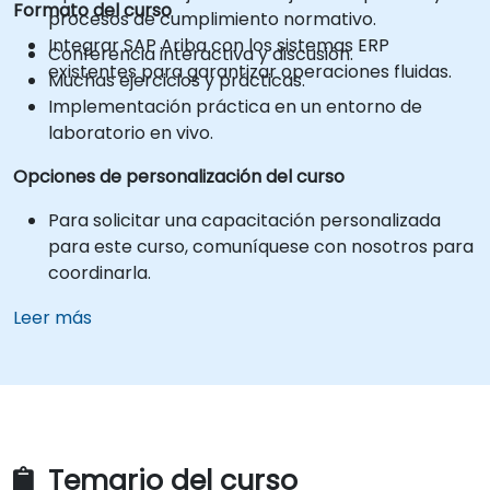
Formato del curso
procesos de cumplimiento normativo.
Integrar SAP Ariba con los sistemas ERP
Conferencia interactiva y discusión.
existentes para garantizar operaciones fluidas.
Muchas ejercicios y prácticas.
Implementación práctica en un entorno de
laboratorio en vivo.
Opciones de personalización del curso
Para solicitar una capacitación personalizada
para este curso, comuníquese con nosotros para
coordinarla.
Leer más
Temario del curso