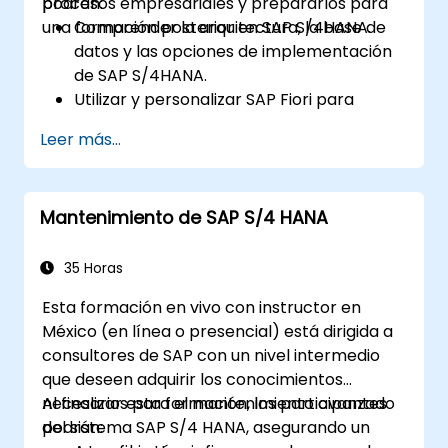
procesos empresariales y prepararlos para
podrán:
adquisición.
una formación posterior en SAP S/4HANA.
Comprender la arquitectura, la base de
datos y las opciones de implementación
de SAP S/4HANA.
Utilizar y personalizar SAP Fiori para
mejorar la experiencia del usuario.
Leer más...
Identificar las principales mejoras en los
procesos de finanzas, logística y otros
módulos.
Mantenimiento de SAP S/4 HANA
Comprender la integración, el análisis y
las innovaciones futuras que respaldan
las implementaciones de SAP.
35 Horas
Esta formación en vivo con instructor en
México (en línea o presencial) está dirigida a
consultores de SAP con un nivel intermedio
que deseen adquirir los conocimientos
necesarios para el mantenimiento avanzado
Al finalizar esta formación, los participantes
del sistema SAP S/4 HANA, asegurando un
podrán: