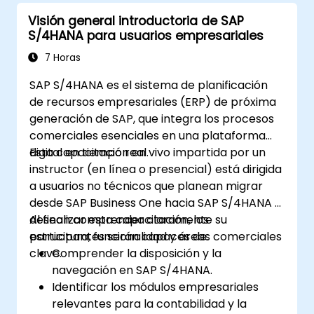
Visión general introductoria de SAP
S/4HANA para usuarios empresariales
7 Horas
SAP S/4HANA es el sistema de planificación
de recursos empresariales (ERP) de próxima
generación de SAP, que integra los procesos
comerciales esenciales en una plataforma
digital en tiempo real.
Esta capacitación en vivo impartida por un
instructor (en línea o presencial) está dirigida
a usuarios no técnicos que planean migrar
desde SAP Business One hacia SAP S/4HANA y
desean comprender claramente su
Al finalizar esta capacitación, los
estructura, funcionalidad y áreas comerciales
participantes serán capaces de:
clave.
Comprender la disposición y la
navegación en SAP S/4HANA.
Identificar los módulos empresariales
relevantes para la contabilidad y la