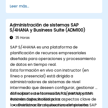
Reducir los costes del almacén y
Leer más...
optimizar su uso y gestión.
Administración de sistemas SAP
S/4HANA y Business Suite (ADM100)
35 Horas
SAP S/4HANA es una plataforma de
planificación de recursos empresariales
diseñada para operaciones y procesamiento
de datos en tiempo real.
Esta formación en vivo con instructor (en
línea o presencial) está dirigida a
administradores de sistemas de nivel
intermedio que deseen configurar, gestionar y
dar soporte a entornos SAP S/4HANA y SAP
Al finalizar esta formación, los participantes
Business Suite, incluidos los aspectos clave de
estarán capacitados para:
la administración de usuarios e impresión.
Gestionar la arquitectura del sistema SAP