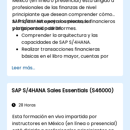
México (en línea o presencial) está dirigido a
profesionales de las finanzas de nivel
principiante que desean comprender cómo
SAP S/4HANA apoya los procesos financieros
Al finalizar este entrenamiento, los
y la generación de informes.
participantes podrán:
Comprender la arquitectura y las
capacidades de SAP S/4HANA.
Realizar transacciones financieras
básicas en el libro mayor, cuentas por
pagar y cuentas por cobrar.
Leer más...
Trabajar con centros de costo, centros
de beneficio y órdenes internas.
Comprender los procesos integrados de
SAP S/4HANA Sales Essentials (S46000)
planificación financiera en SAP S/4HANA.
Realizar tareas financieras básicas que
incluyen el cierre contable, la generación
28 Horas
de informes y el análisis dentro de SAP
Esta formación en vivo impartida por
S/4HANA.
instructores en México (en línea o presencial)