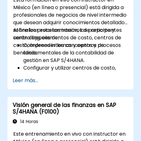
producción, incluyendo la gestión de
México (en línea o presencial) está dirigida a
calidad y el control del taller.
profesionales de negocios de nivel intermedio
Analizar los datos de producción y
que desean adquirir conocimientos detallados
generar informes para la toma de
sobre los procesos internos de reporte y
Al finalizar esta formación, los participantes
decisiones utilizando las herramientas de
controlling, elementos de costo, centros de
serán capaces de:
SAP S/4HANA.
costo, órdenes internas y centros de
Comprender los conceptos y procesos
beneficio.
fundamentales de la contabilidad de
gestión en SAP S/4HANA.
Configurar y utilizar centros de costo,
órdenes internas, centros de beneficio y
Leer más...
análisis de rentabilidad.
Adquirir destreza en el uso de
aplicaciones SAP Fiori para reportes
Visión general de las finanzas en SAP
financieros y de contabilidad de gestión.
S/4HANA (F0100)
14 Horas
Este entrenamiento en vivo con instructor en