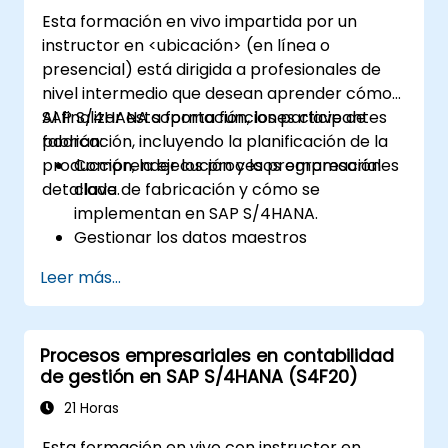
Esta formación en vivo impartida por un
instructor en <ubicación> (en línea o
presencial) está dirigida a profesionales de
nivel intermedio que desean aprender cómo
SAP S/4HANA soporta funciones clave de
Al finalizar esta formación, los participantes
fabricación, incluyendo la planificación de la
podrán:
producción, la ejecución y la programación
Comprender los procesos empresariales
detallada.
clave de fabricación y cómo se
implementan en SAP S/4HANA.
Gestionar los datos maestros
relacionados con la fabricación, como
Leer más...
listas de materiales (BOM), centros de
trabajo y versiones de producción.
Ejecutar la planificación de la producción,
Procesos empresariales en contabilidad
el requisito de materiales (MRP) y la
de gestión en SAP S/4HANA (S4F20)
planificación de capacidades en SAP
S/4HANA.
21 Horas
Ejecutar y supervisar órdenes de
Esta formación en vivo con instructor en