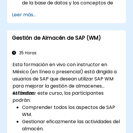
de la base de datos y los conceptos de
administración de usuarios.
Leer más...
Configurar sistemas y crear destinos RFC.
Programar y monitorear trabajos en
segundo plano.
Gestión de Almacén de SAP (WM)
35 Horas
Esta formación en vivo con instructor en
México (en línea o presencial) está dirigida a
usuarios de SAP que desean utilizar SAP WM
para mejorar la gestión de almacenes
estándar.
Al finalizar este curso, los participantes
podrán:
Comprender todos los aspectos de SAP
WM.
Gestionar eficazmente las actividades del
almacén.