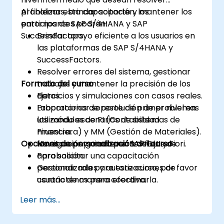
problemas, brindar soporte y mantener los
Al finalizar esta capacitación, los
entornos de SAP S/4HANA y SAP
participantes podrán:
SuccessFactors.
Brindar apoyo eficiente a los usuarios en
las plataformas de SAP S/4HANA y
SuccessFactors.
Resolver errores del sistema, gestionar
Formato del curso
trabajos y mantener la precisión de los
datos.
Ejercicios y simulaciones con casos reales.
Proporcionar soporte de primer nivel en
Laboratorios de resolución de problemas
los módulos de FI (Contabilidad
utilizando escenarios de sistemas de
Financiera) y MM (Gestión de Materiales).
muestra.
Opciones de personalización del curso
Monitorear y mantener los flujos de
Navegación guiada por SAP GUI y Fiori.
aprobación.
Para solicitar una capacitación
Gestionar roles y autorizaciones de
personalizada para este curso, por favor
usuario de manera efectiva.
contáctenos para coordinarla.
Leer más...