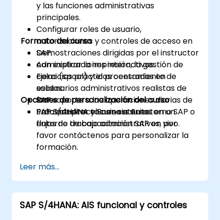
y las funciones administrativas
principales.
Configurar roles de usuario,
Formato del curso
autorizaciones y controles de acceso en
SAP.
Demostraciones dirigidas por el instructor
Administrar la impresión, la gestión de
con explicaciones interactivas.
colas (spool) y el procesamiento de
Ejercicios prácticos centrados en
salidas.
escenarios administrativos realistas de
Opciones de personalización del curso
Dar soporte a las operaciones diarias de
SAP.
SAP S/4HANA y Business Suite.
Práctica directa con sistemas en un
Para adaptar el curso a su entorno SAP o
entorno de capacitación SAP en vivo.
flujos de trabajo administrativos, por
favor contáctenos para personalizar la
formación.
Leer más...
SAP S/4HANA: AIS funcional y controles