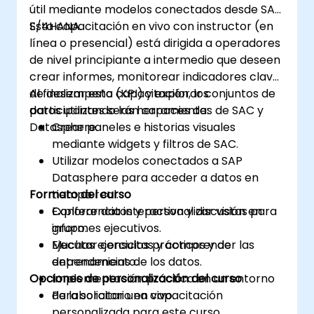
útil mediante modelos conectados desde SAP
S/4HANA.
Esta capacitación en vivo con instructor (en
línea o presencial) está dirigida a operadores
de nivel principiante a intermedio que deseen
crear informes, monitorear indicadores clave
de desempeño (KPI) y explorar conjuntos de
Al finalizar esta capacitación, los
datos utilizando las herramientas de SAC y
participantes serán capaces de:
Datasphere.
Crear paneles e historias visuales
mediante widgets y filtros de SAC.
Utilizar modelos conectados a SAP
Datasphere para acceder a datos en
Formato del curso
tiempo real.
Explorar datos y personalizar vistas para
Conferencia interactiva y discusión en
informes ejecutivos.
grupo.
Ejecutar consultas y comprender las
Muchas ejercicios prácticos y de
dependencias de los datos.
entrenamiento.
Opciones de personalización del curso
Implementación práctica en un entorno
de laboratorio en vivo.
Para solicitar una capacitación
personalizada para este curso,