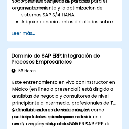
soporte eficiente y eficaz para sus
Aprender técnicas avanzadas para el
organizaciones.
mantenimiento y la optimización de
sistemas SAP S/4 HANA.
Adquirir conocimientos detallados sobre
los módulos FI, CO, MM, SD, QM, CS y PS
Leer más...
para garantizar una gestión integral del
sistema.
Gestionar eficazmente y resolver
Dominio de SAP ERP: Integración de
problemas en los puntos de integración
Procesos Empresariales
entre los diversos módulos de SAP.
Aprender las mejores prácticas para el
56 Horas
mantenimiento del sistema, la
Este entrenamiento en vivo con instructor en
optimización del rendimiento y la
México (en línea o presencial) está dirigido a
resolución de incidencias.
analistas de negocio y consultores de nivel
Desarrollar la capacidad de generar e
principiante a intermedio, profesionales de TI
interpretar informes financieros,
y administradores de sistemas, así como
Al finalizar este entrenamiento, los
operativos y de proyectos avanzados.
usuarios finales que deseen adquirir una
participantes serán capaces de:
comprensión integral de SAP ERP para
Navegar y utilizar el sistema SAP ERP de