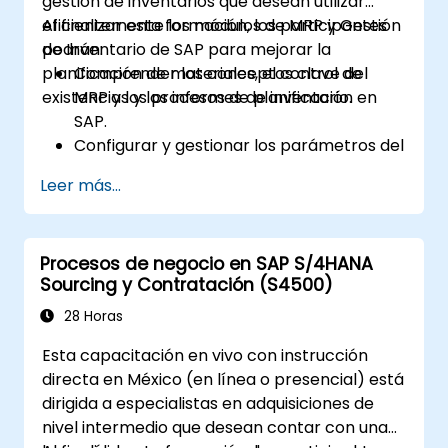
gestión de inventarios que desean utilizar
informes estándar y KPIs.
eficientemente los módulos de MRP y Gestión
Al finalizar esta formación, los participantes
de Inventario de SAP para mejorar la
podrán:
planificación de materiales, el control de
Comprender los conceptos clave del
existencias y los informes de inventario.
MRP y los procesos de planificación en
SAP.
Configurar y gestionar los parámetros del
MRP para optimizar la planificación de
Leer más...
materiales.
Gestionar los movimientos de inventario,
el control de existencias y el seguimiento
Procesos de negocio en SAP S/4HANA
de materiales en SAP.
Sourcing y Contratación (S4500)
Generar y analizar informes de inventario
de SAP para tomar mejores decisiones.
28 Horas
Gestionar eficientemente el stock en
Esta capacitación en vivo con instrucción
consignación y los materiales bloqueados.
directa en México (en línea o presencial) está
dirigida a especialistas en adquisiciones de
nivel intermedio que desean contar con una