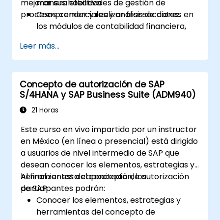
mejorar sus habilidades de gestión de
manera efectiva.
procesos comerciales y análisis de datos.
Comprender y realizar transacciones en
los módulos de contabilidad financiera,
controlling (control de gestión), gestión
Leer más...
de materiales y ventas y distribución.
Gestionar los datos maestros de
proveedores, clientes y materiales dentro
Concepto de autorización de SAP
de SAP ERP.
S/4HANA y SAP Business Suite (ADM940)
Aplicar el conocimiento de SAP ERP en
escenarios empresariales reales a través
21 Horas
de talleres prácticos.
Este curso en vivo impartido por un instructor
Prepararse para obtener certificaciones
en México (en línea o presencial) está dirigido
y especializaciones adicionales de SAP.
a usuarios de nivel intermedio de SAP que
desean conocer los elementos, estrategias y
herramientas del concepto de autorización
Al finalizar esta capacitación, los
de SAP.
participantes podrán:
Conocer los elementos, estrategias y
herramientas del concepto de