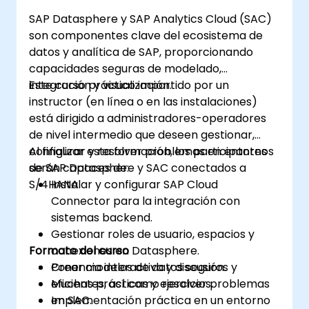
SAP Datasphere y SAP Analytics Cloud (SAC)
son componentes clave del ecosistema de
datos y analítica de SAP, proporcionando
capacidades seguras de modelado,
integración y visualización.
Este curso práctico impartido por un
instructor (en línea o en las instalaciones)
está dirigido a administradores-operadores
de nivel intermedio que deseen gestionar,
configurar y resolver problemas en entornos
Al finalizar esta formación, los participantes
de SAP Datasphere y SAC conectados a
serán capaces de:
S/4HANA.
Instalar y configurar SAP Cloud
Connector para la integración con
sistemas backend.
Gestionar roles de usuario, espacios y
Formato del curso
conexiones en Datasphere.
Crear modelos de datos seguros y
Ponencia interactiva y discusión.
eficientes, así como resolver problemas
Muchas prácticas y ejercicios.
en SAC.
Implementación práctica en un entorno