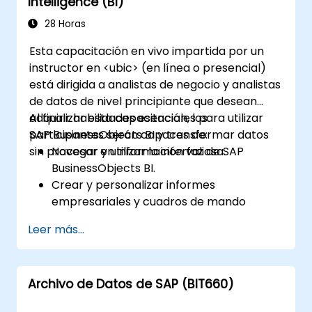
Intelligence (BI)
28 Horas
Esta capacitación en vivo impartida por un
instructor en <ubic> (en línea o presencial)
está dirigida a analistas de negocio y analistas
de datos de nivel principiante que desean
adquirir habilidades esenciales para utilizar
Al finalizar esta capacitación, los
SAP BusinessObjects BI y transformar datos
participantes serán capaces de:
sin procesar en información valiosa.
Navegar y utilizar la interfaz de SAP
BusinessObjects BI.
Crear y personalizar informes
empresariales y cuadros de mando
(dashboards).
Leer más...
Realizar análisis ad-hoc utilizando
diversas herramientas de BI.
Utilizar funciones avanzadas para
Archivo de Datos de SAP (BIT660)
explorar datos en profundidad.