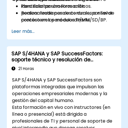
identificar parámetros críticos.
Para solicitar una formación
Realizar revisiones de controles a nivel de
personalizada para este curso, por favor
proceso en los módulos FI/MM/SD/BP.
contáctenos para coordinarlo.
Documentar evidencia de auditoría y
Leer más...
preparar informes estructurados.
SAP S/4HANA y SAP SuccessFactors:
soporte técnico y resolución de
problemas
21 Horas
SAP S/4HANA y SAP SuccessFactors son
plataformas integradas que impulsan las
operaciones empresariales modernas y la
gestión del capital humano.
Esta formación en vivo con instructores (en
línea o presencial) está dirigida a
profesionales de TI y personal de soporte de
nivel intermedio que desean resolver