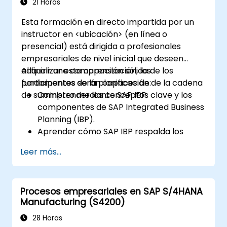
21 Horas
Esta formación en directo impartida por un
instructor en <ubicación> (en línea o
presencial) está dirigida a profesionales
empresariales de nivel inicial que deseen
adquirir una comprensión sólida de los
Al finalizar esta capacitación, los
fundamentos de la planificación de la cadena
participantes serán capaces de:
de suministro mediante SAP IBP.
Comprender los conceptos clave y los
componentes de SAP Integrated Business
Planning (IBP).
Aprender cómo SAP IBP respalda los
procesos integrados de planificación de
Leer más...
la cadena de suministro.
Explorar los distintos módulos de SAP IBP
y sus funcionalidades.
Procesos empresariales en SAP S/4HANA
Adquirir experiencia práctica con la
Manufacturing (S4200)
interfaz de usuario y las herramientas de
SAP IBP.
28 Horas