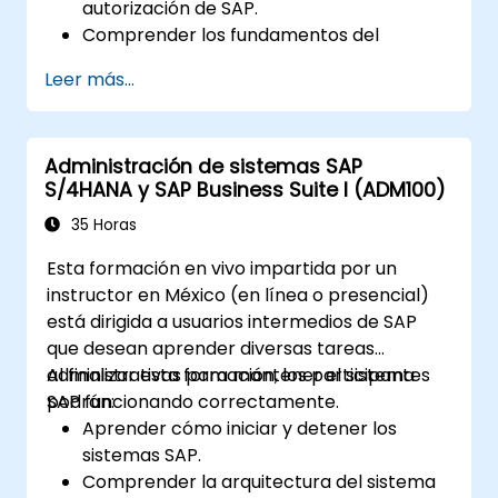
autorización de SAP.
Comprender los fundamentos del
mantenimiento de roles.
Leer más...
Utilizar el mantenimiento de roles para
crear y asignar autorizaciones.
Administración de sistemas SAP
S/4HANA y SAP Business Suite I (ADM100)
35 Horas
Esta formación en vivo impartida por un
instructor en México (en línea o presencial)
está dirigida a usuarios intermedios de SAP
que desean aprender diversas tareas
administrativas para mantener el sistema
Al finalizar esta formación, los participantes
SAP funcionando correctamente.
podrán:
Aprender cómo iniciar y detener los
sistemas SAP.
Comprender la arquitectura del sistema