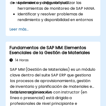
de rendimiento y disponibilidad.
Aprender a configurar y utilizar las
herramientas de monitoreo de SAP HANA.
Identificar y resolver problemas de
rendimiento y disponibilidad en entornos
SAP HANA.
Leer más...
Optimizar el rendimiento del sistema y la
utilización de recursos.
Implementar las mejores prácticas de
Fundamentos de SAP MM: Elementos
monitoreo y mantenimiento para
Esenciales de la Gestión de Materiales
entornos SAP HANA.
14 Horas
SAP MM (Gestión de Materiales) es un módulo
clave dentro del suite SAP ERP que gestiona
los procesos de aprovisionamiento, gestión
de inventario y planificación de materiales en
toda una organización.
Esta formación en vivo con instructor (en
línea o presencial) está dirigida a
profesionales de nivel principiante e