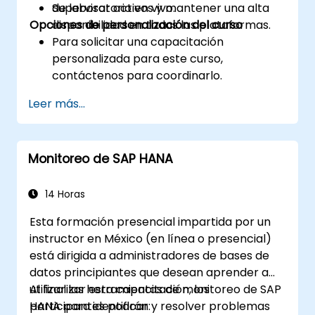
Supervisar activos y mantener una alta
de laboratorio en vivo.
Opciones de personalización del curso
disponibilidad en todas las plataformas.
Para solicitar una capacitación
personalizada para este curso,
contáctenos para coordinarlo.
Leer más...
Monitoreo de SAP HANA
14 Horas
Esta formación presencial impartida por un
instructor en México (en línea o presencial)
está dirigida a administradores de bases de
datos principiantes que desean aprender a
utilizar las herramientas de monitoreo de SAP
Al finalizar esta capacitación, los
HANA para identificar y resolver problemas
participantes podrán: