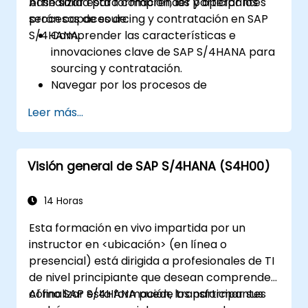
base sólida para comprender y operar los
Al finalizar esta formación, los participantes
procesos de sourcing y contratación en SAP
serán capaces de:
S/4HANA.
Comprender las características e
innovaciones clave de SAP S/4HANA para
sourcing y contratación.
Navegar por los procesos de
contratación dentro de SAP S/4HANA,
Leer más...
incluida la adquisición basada en
existencias y consumo.
Gestionar la información maestra
Visión general de SAP S/4HANA (S4H00)
relacionada con las adquisiciones,
incluidos los registros maestros de
materiales y proveedores.
14 Horas
Ejecutar procesos de adquisición como
Esta formación en vivo impartida por un
solicitudes de compra, órdenes de
instructor en <ubicación> (en línea o
compra y recibos de mercancías.
presencial) está dirigida a profesionales de TI
Analizar datos de contratación mediante
de nivel principiante que desean comprender
aplicaciones SAP Fiori e indicadores clave
cómo SAP S/4HANA puede transformar sus
Al finalizar esta formación, los participantes
de rendimiento (KPI) relacionados con la