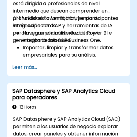
está dirigida a profesionales de nivel
intermedio que desean comprender en
profundidad Power BI, incluyendo su
Al finalizar esta formación, los participantes
integración con SAP y herramientas de IA
serán capaces de:
para mejorar el análisis de datos y la
Navegar por la interfaz de Power BI e
generación de informes.
integrarla con SAP Business One.
Importar, limpiar y transformar datos
empresariales para su análisis.
Crear modelos de datos robustos y
Leer más...
aplicar DAX para obtener ideas
detalladas.
Crear visualizaciones e informes
SAP Datasphere y SAP Analytics Cloud
interactivos atractivos.
para operadores
Aprovechar herramientas de IA como
Copilot y ChatGPT para mejorar los
12 Horas
informes.
SAP Datasphere y SAP Analytics Cloud (SAC)
Publicar, compartir y gestionar informes
permiten a los usuarios de negocio explorar
de Power BI de manera eficaz.
datos, crear paneles y obtener información