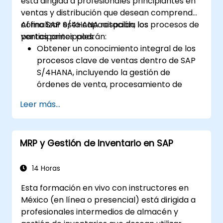
está dirigida a profesionales principiantes en
ventas y distribución que desean comprender
cómo SAP S/4HANA respalda los procesos de
Al finalizar esta capacitación, los
ventas principales.
participantes podrán:
Obtener un conocimiento integral de los
procesos clave de ventas dentro de SAP
S/4HANA, incluyendo la gestión de
órdenes de venta, procesamiento de
entregas, envío y facturación.
Leer más...
Aprender a crear y gestionar
documentos de venta como órdenes de
venta, presupuestos y devoluciones, y
MRP y Gestión de Inventario en SAP
comprender cómo configurar varios tipos
de documentos y categorías de
elementos.
14 Horas
Gestionar la facturación y las facturas.
Esta formación en vivo con instructores en
Aprender a utilizar el análisis integrado en
México (en línea o presencial) está dirigida a
SAP S/4HANA para monitorear y mejorar
profesionales intermedios de almacén y
el rendimiento de ventas, utilizando