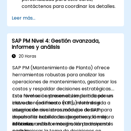
contáctenos para coordinar los detalles.
Leer más...
SAP PM Nivel 4: Gestión avanzada,
informes y análisis
20 Horas
SAP PM (Mantenimiento de Planta) ofrece
herramientas robustas para analizar las
operaciones de mantenimiento, gestionar los
costos y respaldar decisiones estratégicas.
Este nivel se centra en el uso de indicadores
Esta formación presencial impartida por un
clave de rendimiento (KPI), informes e
instructor (en línea o in situ) está dirigida a
integración con otros módulos de SAP para
usuarios de nivel avanzado que desean
impulsar la excelencia operativa y la mejora
desarrollar habilidades de generación de
continua.
informes, análisis e integración transversal
Al finalizar esta formación, los participantes
para mejorar la toma de decisiones en
podrán: