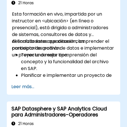
21 Horas
Esta formación en vivo, impartida por un
instructor en <ubicación> (en línea o
presencial), está dirigida a administradores
de sistemas, consultores de datos y
desarrolladores que deseen comprender el
Al finalizar esta capacitación, los
concepto de archivo de datos e implementar
participantes podrán:
un proyecto de este tipo.
Tener una mejor comprensión del
concepto y la funcionalidad del archivo
en SAP.
Planificar e implementar un proyecto de
archivo de datos.
Leer más...
SAP Datasphere y SAP Analytics Cloud
para Administradores-Operadores
21 Horas