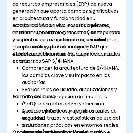
de recursos empresariales (ERP) de nueva
generación que aporta cambios significativos
en arquitectura y funcionalidad en
comparación con ECC. Para los auditores,
Esta formación en vivo impartida por un
dominar sus controles, funciones de seguridad
instructor (en línea o presencial) está dirigida
y aspectos de cumplimiento es esencial para
a auditores de nivel intermedio, oficiales de
garantizar la gestión de riesgos y la
cumplimiento y profesionales de SAP que
efectividad del control interno.
deseen auditar, evaluar y probar los controles
Al finalizar esta formación, los participantes
en entornos SAP S/4HANA.
podrán:
Comprender la arquitectura de S/4HANA,
los cambios clave y su impacto en las
auditorías.
Evaluar roles de usuario, autorizaciones y
Formato del curso
riesgos de segregación de funciones
(SoD).
Conferencia interactiva y discusión.
Analizar e interpretar registros de
Ejercicios prácticos y ejemplos reales de
seguridad, trazas y estadísticas de uso del
auditoría.
sistema.
Actividades prácticas en entornos reales
Opciones de personalización del curso
Revisar cambios en la configuración e
de SAP S/4HANA.