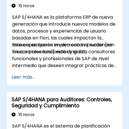
16 Horas
SAP S/4HANA es la plataforma ERP de nueva
generación que introduce nuevos modelos de
datos, procesos y experiencias de usuario
basadas en Fiori, las cuales impactan la
manera en que se implementan y evidencian
Esta capacitación en vivo con instructor (en
los controles funcionales y el AIS.
línea o presencial) está dirigida a consultores
funcionales y profesionales de SAP de nivel
intermedio que deseen integrar prácticas de
AIS y controles en los procesos de
Leer más...
FI/MM/SD/BP, diseñar y probar controles, y
generar evidencia lista para auditorías.
SAP S/4HANA para Auditores: Controles,
Seguridad y Cumplimiento
16 Horas
SAP S/4HANA es el sistema de planificación