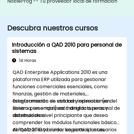
NobleProg -- Tu proveedor local de formación
Descubra nuestros cursos
Introducción a QAD 2010 para personal de
sistemas
14 Horas
QAD Enterprise Applications 2010 es una
plataforma ERP utilizada para gestionar
funciones comerciales esenciales, como
finanzas, gestión de materiales,
aseguramiento de calidad y operaciones del
Esta formación en vivo con instructor (en
sistema, en empresas manufactureras y
línea o presencial) está dirigida a personal de
distribuidoras.
sistemas de nivel principiante que desea
comprender los módulos funcionales básicos
de QAD 2010 y brindar soporte a los usuarios
Al finalizar este curso, los participantes