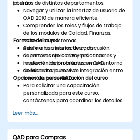
internos de distintos departamentos.
podrán:
Navegar y utilizar la interfaz de usuario de
QAD 2010 de manera eficiente.
Comprender los roles y flujos de trabajo
de los módulos de Calidad, Finanzas,
Formato del curso
Materiales y Sistemas.
Asistir a los usuarios de cada
Conferencia interactiva y discusión.
departamento con tareas comunes y
Numerosos ejercicios y prácticas.
resolución de problemas en QAD.
Implementación práctica en un entorno
Conocer los puntos de integración entre
de laboratorio en vivo.
Opciones de personalización del curso
los módulos de QAD.
Para solicitar una capacitación
personalizada para este curso,
contáctenos para coordinar los detalles.
Leer más...
QAD para Compras