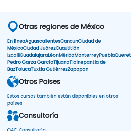
Otras regiones de México
En línea
Aguascalientes
Cancun
Ciudad de
México
Ciudad Juárez
Cuautitlàn
Izcalli
Guadalajara
Lèon
Mérida
Monterrey
Puebla
Queret
Pedro Garza García
Tijuana
Tlalnepantla de
Baz
Toluca
Tuxtla Gutiérrez
Zapopan
Otros Paises
Estos cursos también están disponibles en otros
países
Consultoría
QAD Consultoría