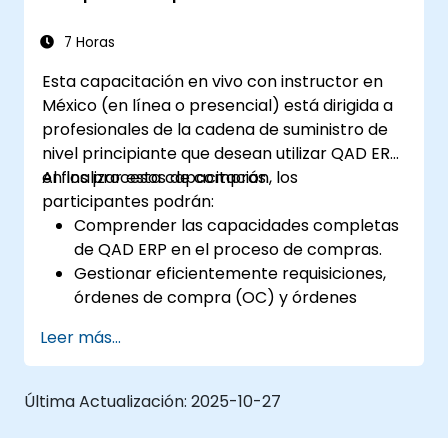
7 Horas
Esta capacitación en vivo con instructor en
México (en línea o presencial) está dirigida a
profesionales de la cadena de suministro de
nivel principiante que desean utilizar QAD ERP
en los procesos de compras.
Al finalizar esta capacitación, los
participantes podrán:
Comprender las capacidades completas
de QAD ERP en el proceso de compras.
Gestionar eficientemente requisiciones,
órdenes de compra (OC) y órdenes
marco dentro de QAD ERP.
Leer más...
Optimizar el control de inventario y
gestionar efectivamente las relaciones
con los proveedores.
Última Actualización:
2025-10-27
Generar y analizar informes relacionados
con la recepción de OC, reportes de