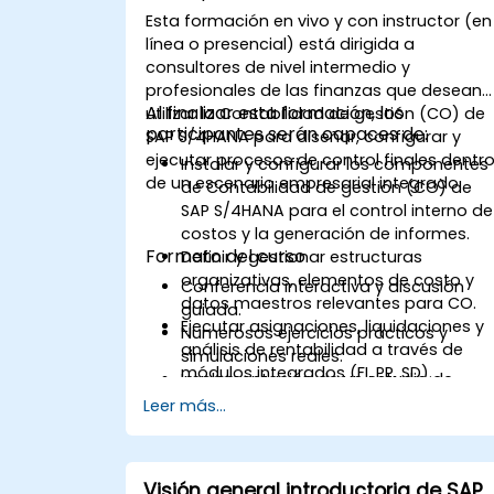
Esta formación en vivo y con instructor (en
línea o presencial) está dirigida a
consultores de nivel intermedio y
profesionales de las finanzas que desean
Al finalizar esta formación, los
utilizar la Contabilidad de gestión (CO) de
participantes serán capaces de:
SAP S/4HANA para diseñar, configurar y
ejecutar procesos de control finales dentr
Instalar y configurar los componentes
de un escenario empresarial integrado.
de Contabilidad de gestión (CO) de
SAP S/4HANA para el control interno de
costos y la generación de informes.
Formato del curso
Definir y gestionar estructuras
organizativas, elementos de costo y
Conferencia interactiva y discusión
datos maestros relevantes para CO.
guiada.
Ejecutar asignaciones, liquidaciones y
Numerosos ejercicios prácticos y
análisis de rentabilidad a través de
simulaciones reales.
módulos integrados (FI, PP, SD).
Implementación de un estudio de
Analizar los resultados utilizando
caso real en un sistema de formación
Leer más...
informes de CO, análisis de margen
SAP en vivo (entorno sandbox).
(CO-PA) y monitoreo de costos en
tiempo real.
Visión general introductoria de SAP