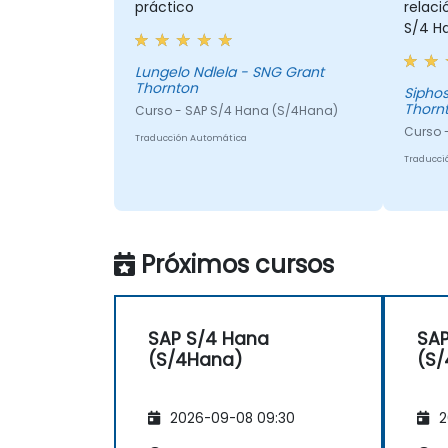
práctico
relaci
S/4 H
Lungelo Ndlela - SNG Grant
Thornton
Siphos
Thorn
Curso - SAP S/4 Hana (S/4Hana)
Curso 
Traducción Automática
Traducci
Próximos cursos
SAP S/4 Hana
SAP
(S/4Hana)
(S
2026-09-08 09:30
2