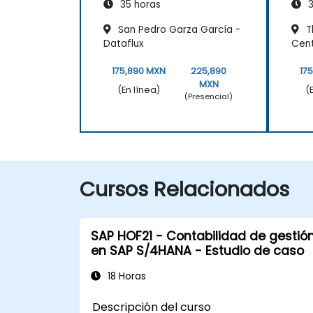
35 horas
3
San Pedro Garza García -
T
Dataflux
Cent
175,890 MXN
225,890
17
MXN
(En línea)
(
(Presencial)
Cursos Relacionados
SAP HOF21 - Contabilidad de gestió
en SAP S/4HANA - Estudio de caso
18 Horas
Descripción del curso