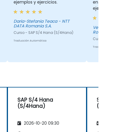
ejemplos y ejercicios.
entrenamiento, los
ejercicios bien pre
Daria-Stefania Teaca - NTT
DATA Romania S.A.
Vestale Magda - N
Romania S.A.
Curso - SAP S/4 Hana (S/4Hana)
Curso - SAP S/4 Han
Traducción Automática
Traducción Automática
SAP S/4 Hana
SAP S/4 Han
(S/4Hana)
(S/4Hana)
2026-10-20 09:30
2026-11-03 09