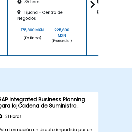
35 horas
35 horas
Tijuana - Centro de
Leòn - Torre 
Negocios
175,890 MXN
225,890
175,890 MXN
MXN
(En línea)
(En línea)
(Presencial)
SAP Integrated Business Planning
para la Cadena de Suministro
(IBP100)
21 Horas
Esta formación en directo impartida por un