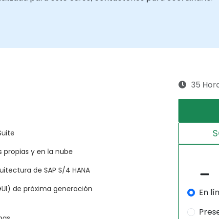
35 Hor
S
Suite
 propias y en la nube
quitectura de SAP S/4 HANA
(GUI) de próxima generación
En lí
Pres
nas