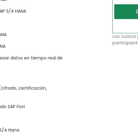
SAP S/4 HANA
ANA
Los cursos
participant
ANA
esar datos en tiempo real de
ifrado, certificación,
do SAP Fiori
 S/4 Hana