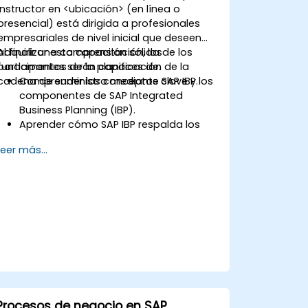
instructor en <ubicación> (en línea o
presencial) está dirigida a profesionales
empresariales de nivel inicial que deseen
adquirir una comprensión sólida de los
Al finalizar esta capacitación, los
fundamentos de la planificación de la
participantes serán capaces de:
cadena de suministro mediante SAP IBP.
Comprender los conceptos clave y los
componentes de SAP Integrated
Business Planning (IBP).
Aprender cómo SAP IBP respalda los
procesos integrados de planificación
Leer más...
de la cadena de suministro.
Explorar los distintos módulos de SAP
IBP y sus funcionalidades.
Adquirir experiencia práctica con la
interfaz de usuario y las herramientas
de SAP IBP.
Procesos de negocio en SAP