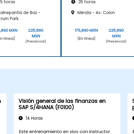
5 horas
35 horas
lalnepantla de Baz -
Mèrida - Av. Colon
rum Park.
5,890 MXN
225,890
175,890 MXN
225,890
MXN
MXN
En línea)
(En línea)
(Presencial)
(Presencial)
n
Visión general de las finanzas en
SAP S/4HANA (F0100)
14 Horas
Este entrenamiento en vivo con instructor