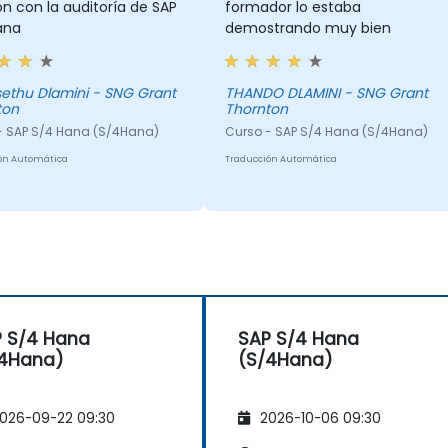
ón con la auditoría de SAP
formador lo estaba
ana
demostrando muy bien
ethu Dlamini - SNG Grant
THANDO DLAMINI - SNG Grant
ton
Thornton
- SAP S/4 Hana (S/4Hana)
Curso - SAP S/4 Hana (S/4Hana)
ón Automática
Traducción Automática
 S/4 Hana
SAP S/4 Hana
/4Hana)
(S/4Hana)
026-09-22 09:30
2026-10-06 09:30