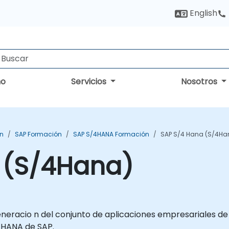
English
no
Servicios
Nosotros
ón
SAP Formación
SAP S/4HANA Formación
SAP S/4 Hana (S/4Ha
 (S/4Hana)
neracio n del conjunto de aplicaciones empresariales de 
 HANA de SAP.