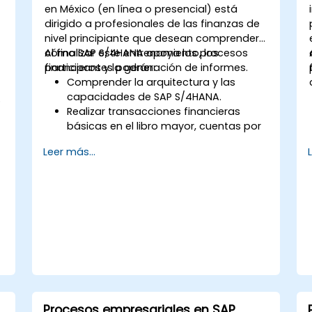
en México (en línea o presencial) está
dirigido a profesionales de las finanzas de
nivel principiante que desean comprender
cómo SAP S/4HANA apoya los procesos
Al finalizar este entrenamiento, los
financieros y la generación de informes.
participantes podrán:
Comprender la arquitectura y las
capacidades de SAP S/4HANA.
o
Realizar transacciones financieras
básicas en el libro mayor, cuentas por
pagar y cuentas por cobrar.
Leer más...
Trabajar con centros de costo, centros
de beneficio y órdenes internas.
Comprender los procesos integrados
de planificación financiera en SAP
S/4HANA.
Realizar tareas financieras básicas que
incluyen el cierre contable, la
generación de informes y el análisis
dentro de SAP S/4HANA.
Procesos empresariales en SAP