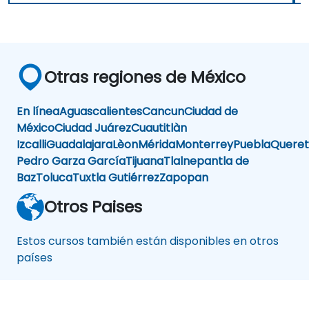
Otras regiones de México
En línea
Aguascalientes
Cancun
Ciudad de
México
Ciudad Juárez
Cuautitlàn
Izcalli
Guadalajara
Lèon
Mérida
Monterrey
Puebla
Queret
Pedro Garza García
Tijuana
Tlalnepantla de
Baz
Toluca
Tuxtla Gutiérrez
Zapopan
Otros Paises
Estos cursos también están disponibles en otros
países