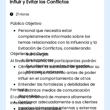
Influir y Evitar los Conflictos
externos
Saber cómo abordar las situaciones
difíciles que puedan presentarse en la
21 Horas
oficina
Público Objetivo
Personal que necesita estar
completamente informado sobre los
temas relacionados con la Influencia y la
Evitación de Conflictos, considerando:
Objetivos del Curso
Sus colegas
Sus superiores
Al finalizar el curso, los participantes podrán:
Sus clientes y partes interesadas
Comprender la necesidad de gestionar su
internas y externas
propio comportamiento antes de poder
influir en el comportamiento de otros
Entender las fortalezas y debilidades de
Formato
los distintos medios de comunicación
disponibles
El curso combinará de manera altamente
Gestionar adecuadamente a sus clientes
interactiva:
y partes interesadas internas y externas
Discusiones facilitadas