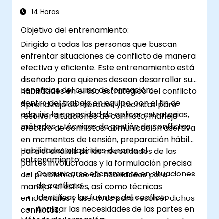
14 Horas
Objetivo del entrenamiento:
Dirigido a todas las personas que buscan
enfrentar situaciones de conflicto de manera
efectiva y eficiente. Este entrenamiento está
diseñado para quienes desean desarrollar sus
Beneficios del curso de formación:
habilidades en el uso estratégico del conflicto
dentro del trabajo en equipo, con el fin de
Aprendizaje de métodos y técnicas para
adquirir la capacidad de aplicar estrategias,
resolver situaciones de conflicto, manejo
métodos y técnicas de gestión de conflictos.
efectivo de conflictos, comunicación asertiva
en momentos de tensión, preparación hábil
Habilidades adquiridas durante el
para el análisis de las necesidades de las
entrenamiento:
partes involucradas y la formulación precisa
Comunicarse eficazmente en situaciones
del problema, uso de habilidades para
de conflicto
manejar el estrés, así como técnicas
Identificar las fuentes del conflicto
emocionales y asertivas para resolver dichos
Analizar las necesidades de las partes en
conflictos.