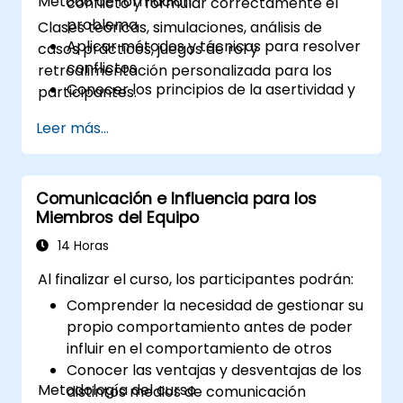
Método de formación:
conflicto y formular correctamente el
problema
Clases teóricas, simulaciones, análisis de
Aplicar métodos y técnicas para resolver
casos prácticos, juegos de rol y
conflictos
retroalimentación personalizada para los
Conocer los principios de la asertividad y
participantes.
el manejo emocional durante la
Leer más...
resolución de conflictos
Aplicar principios de resistencia asertiva
ante manipulaciones
Mantener un comportamiento adecuado
Comunicación e Influencia para los
Miembros del Equipo
frente al conflicto
Implementar habilidades de gestión del
14 Horas
estrés y control emocional
Al finalizar el curso, los participantes podrán:
Comprender la necesidad de gestionar su
propio comportamiento antes de poder
influir en el comportamiento de otros
Conocer las ventajas y desventajas de los
Metodología del curso
distintos medios de comunicación