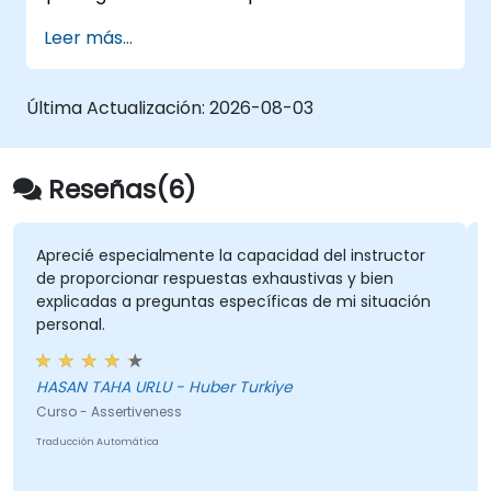
altamente participativo, combinando
Leer más...
conferencias, discusiones, coaching y
ejercicios prácticos.
Última Actualización:
2026-08-03
Reseñas(6)
Aprecié especialmente la capacidad del instructor
de proporcionar respuestas exhaustivas y bien
explicadas a preguntas específicas de mi situación
personal.
HASAN TAHA URLU - Huber Turkiye
Curso - Assertiveness
Traducción Automática