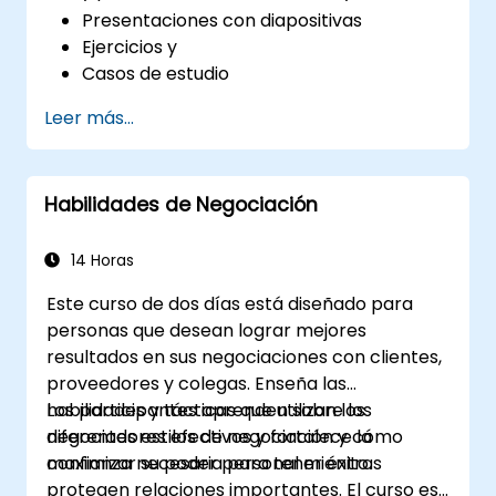
Presentaciones con diapositivas
Ejercicios y
Casos de estudio
Leer más...
Habilidades de Negociación
14 Horas
Este curso de dos días está diseñado para
personas que desean lograr mejores
resultados en sus negociaciones con clientes,
proveedores y colegas. Enseña las
habilidades y tácticas que utilizan los
Los participantes aprenden sobre los
negociadores efectivos y fortalece la
diferentes estilos de negociación y cómo
confianza necesaria para tener éxito.
maximizar su poder personal mientras
protegen relaciones importantes. El curso es