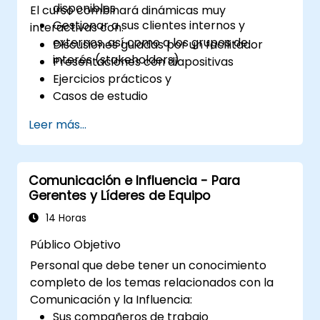
disponibles
El curso combinará dinámicas muy
Gestionar a sus clientes internos y
interactivas con:
externos, así como a los grupos de
Discusiones guiadas por un facilitador
interés (stakeholders)
Presentaciones con diapositivas
Ejercicios prácticos y
Casos de estudio
Leer más...
Comunicación e Influencia - Para
Gerentes y Líderes de Equipo
14 Horas
Público Objetivo
Personal que debe tener un conocimiento
completo de los temas relacionados con la
Comunicación y la Influencia:
Sus compañeros de trabajo