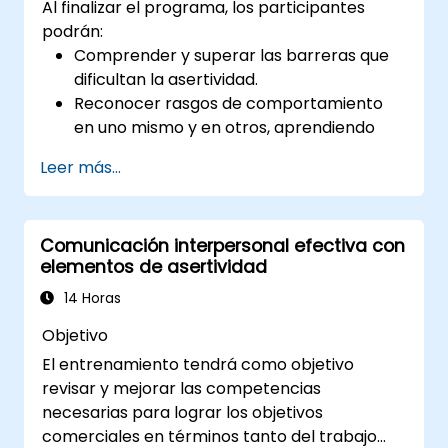
Al finalizar el programa, los participantes
podrán:
Comprender y superar las barreras que
dificultan la asertividad.
Reconocer rasgos de comportamiento
en uno mismo y en otros, aprendiendo
estrategias eficaces para gestionarlos.
Leer más...
Comunicarse eficazmente con diversas
personas para lograr resultados
mutuamente beneficiosos siempre que
Comunicación interpersonal efectiva con
sea posible.
elementos de asertividad
Gestionar adecuadamente situaciones
difíciles.
14 Horas
Objetivo
El entrenamiento tendrá como objetivo
revisar y mejorar las competencias
necesarias para lograr los objetivos
comerciales en términos tanto del trabajo