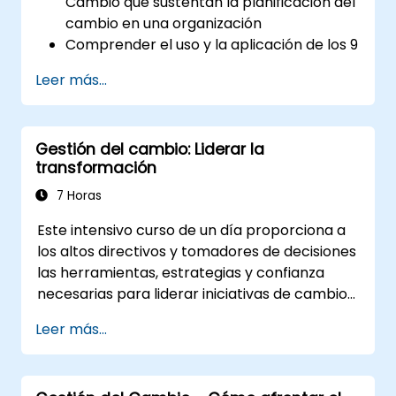
Cambio que sustentan la planificación del
cambio en una organización
Comprender el uso y la aplicación de los 9
Principios del Cambio
Leer más...
Elaborar un Plan de Cambio adecuado
para su área de la empresa
Gestión del cambio: Liderar la
transformación
7 Horas
Este intensivo curso de un día proporciona a
los altos directivos y tomadores de decisiones
las herramientas, estrategias y confianza
necesarias para liderar iniciativas de cambio
organizacional con eficacia. Aborda tanto el
Leer más...
aspecto técnico como el humano del cambio,
asegurando que los participantes puedan
gestionar la resistencia, inspirar compromiso