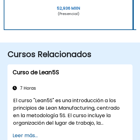
52,936 MXN
(Presencial)
Cursos Relacionados
Curso de Lean5S
7 Horas
El curso "Lean5S" es una introducción a los
principios de Lean Manufacturing, centrado
en la metodología 5S. El curso incluye la
organización del lugar de trabajo, la
eliminación del desperdicio y las
Leer más...
metodologías para mejorar la eficiencia