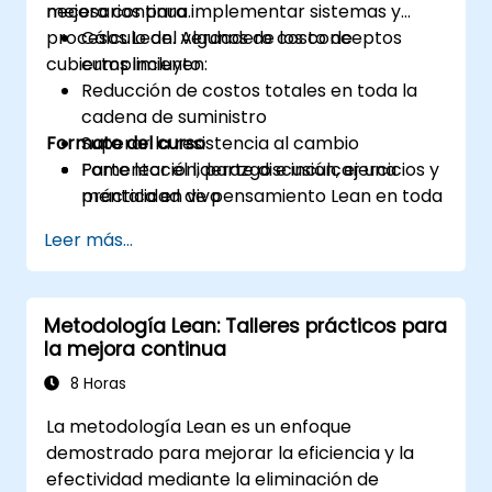
mejora continua.
necesarios para implementar sistemas y
procesos Lean. Algunos de los conceptos
Cálculo del verdadero costo de
cubiertos incluyen:
cumplimiento
Reducción de costos totales en toda la
cadena de suministro
Formato del curso
Superar la resistencia al cambio
Fomentar el liderazgo e inculcar una
Parte lección, parte discusión, ejercicios y
mentalidad de pensamiento Lean en toda
práctica en vivo
la organización
Leer más...
Metodología Lean: Talleres prácticos para
la mejora continua
8 Horas
La metodología Lean es un enfoque
demostrado para mejorar la eficiencia y la
efectividad mediante la eliminación de