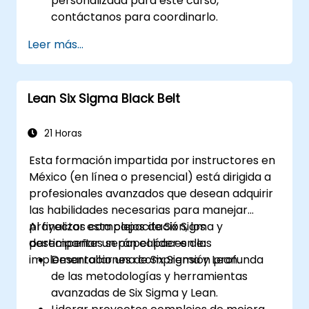
personalizada para este curso,
contáctanos para coordinarlo.
Leer más...
Lean Six Sigma Black Belt
21 Horas
Esta formación impartida por instructores en
México (en línea o presencial) está dirigida a
profesionales avanzados que desean adquirir
las habilidades necesarias para manejar
proyectos complejos de Six Sigma y
Al finalizar esta capacitación, los
desempeñar un papel líder en las
participantes serán capaces de:
implementaciones de Six Sigma y Lean.
Desarrollar una comprensión profunda
de las metodologías y herramientas
avanzadas de Six Sigma y Lean.