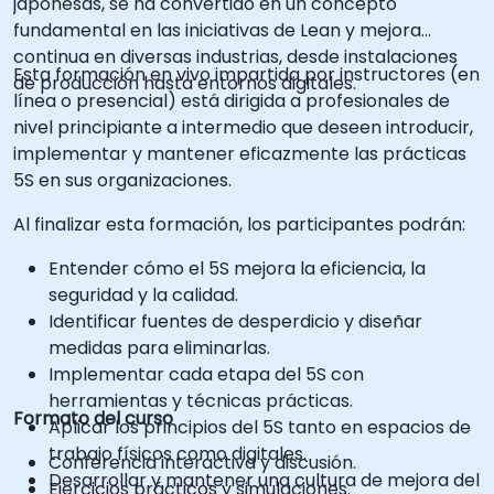
japonesas, se ha convertido en un concepto
fundamental en las iniciativas de Lean y mejora
continua en diversas industrias, desde instalaciones
Esta formación en vivo impartida por instructores (en
de producción hasta entornos digitales.
línea o presencial) está dirigida a profesionales de
nivel principiante a intermedio que deseen introducir,
implementar y mantener eficazmente las prácticas
5S en sus organizaciones.
Al finalizar esta formación, los participantes podrán:
Entender cómo el 5S mejora la eficiencia, la
seguridad y la calidad.
Identificar fuentes de desperdicio y diseñar
medidas para eliminarlas.
Implementar cada etapa del 5S con
herramientas y técnicas prácticas.
Formato del curso
Aplicar los principios del 5S tanto en espacios de
trabajo físicos como digitales.
Conferencia interactiva y discusión.
Desarrollar y mantener una cultura de mejora del
Ejercicios prácticos y simulaciones.