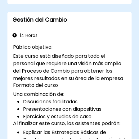
operativa. Los participantes aprenderán a
implementar todas las etapas: Clasificar,
Gestión del Cambio
Ordenar, Limpiar, Estandarizar y Mantener,
considerando simultáneamente los aspectos
de seguridad en el lugar de trabajo.
14 Horas
Público objetivo:
Este curso está diseñado para todo el
personal que requiere una visión más amplia
del Proceso de Cambio para obtener los
mejores resultados en su área de la empresa
Formato del curso
Una combinación de:
Discusiones facilitadas
Presentaciones con diapositivas
Ejercicios y estudios de caso
Al finalizar este curso, los asistentes podrán:
Explicar las Estrategias Básicas de