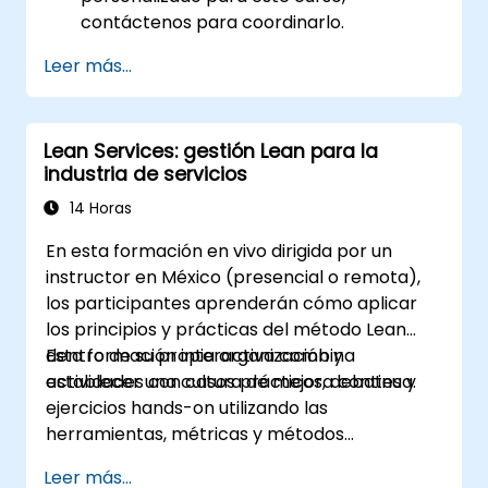
contáctenos para coordinarlo.
Leer más...
Lean Services: gestión Lean para la
industria de servicios
14 Horas
En esta formación en vivo dirigida por un
instructor en México (presencial o remota),
los participantes aprenderán cómo aplicar
los principios y prácticas del método Lean
dentro de su propia organización y
Esta formación interactiva combina
establecer una cultura de mejora continua.
actividades con casos prácticos, debates y
ejercicios hands-on utilizando las
herramientas, métricas y métodos
necesarios para implementar sistemas y
Leer más...
procesos Lean. Además, el objetivo de este