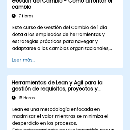
Gestión del Cambio - Cómo afrontar el
y lograr una transformación sostenible. Al
cambio
combinar teoría, casos prácticos del mundo
real y ejercicios aplicados, los participantes
7 Horas
se llevarán un plan claro para iniciar,
Este curso de Gestión del Cambio de 1 día
gestionar e incorporar el cambio dentro de
dota a los empleados de herramientas y
sus organizaciones.
estrategias prácticas para navegar y
adaptarse a los cambios organizacionales,
incluso cuando no tienen autoridad formal
Leer más...
para tomar decisiones. La formación se
centra en comprender la naturaleza del
cambio, gestionar las reacciones personales
Herramientas de Lean y Ágil para la
y del equipo y mantener la productividad y la
gestión de requisitos, proyectos y
moral durante las transiciones. Los
procesos bancarios
participantes obtendrán conocimientos
16 Horas
sobre cómo el impacto de los cambios en las
Lean es una metodología enfocada en
personas, explorarán métodos para reducir la
maximizar el valor mientras se minimiza el
resistencia y practicarán técnicas para
desperdicio en los procesos.
fortalecer la resiliencia con el fin de