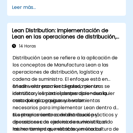
Leer más...
Lean Distribution: implementación de
Lean en las operaciones de distribución,
logística y cadena de suministro
14 Horas
Distribución Lean se refiere a la aplicación de
los conceptos de Manufactura Lean a las
operaciones de distribución, logística y
cadena de suministro. El enfoque está en
añadir valor para los clientes, mientras se
En este entrenamiento guiado por un
identifica y elimina el desperdicio—cualquier
instructor, los participantes aprenden la
cosa que no agregue ese valor.
metodología, equipos y herramientas
necesarios para implementar Lean dentro de
sus propios centros de distribución y
El entrenamiento combina casos prácticos y
operaciones de cadena de suministro, al
discusiones con ejercicios en vivo utilizando
mismo tiempo que establecen una cultura de
las herramientas, métricas y métodos