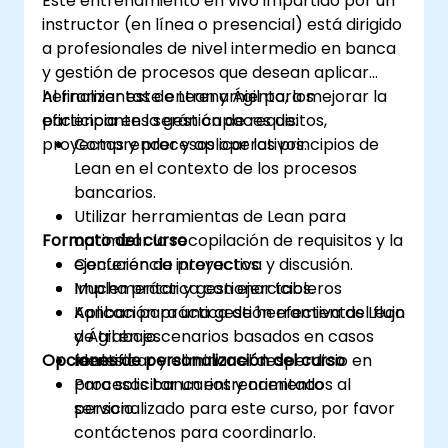
Este entrenamiento en vivo impartido por un
prosperar en entornos laborales en
instructor (en línea o presencial) está dirigido
constante evolución. Al final del curso, los
a profesionales de nivel intermedio en banca
participantes podrán aplicar los principios de
y gestión de procesos que desean aplicar
la gestión del cambio a sus propios roles,
herramientas de Lean y Ágil para mejorar la
Al finalizar este entrenamiento, los
mejorando tanto su adaptabilidad como su
eficiencia en la gestión de requisitos,
participantes serán capaces de:
contribución al éxito organizacional.
proyectos y procesos operativos.
Comprender y aplicar los principios de
Lean en el contexto de los procesos
bancarios.
Utilizar herramientas de Lean para
Formato del curso
optimizar la recopilación de requisitos y la
ejecución de proyectos.
Conferencia interactiva y discusión.
Implementar y gestionar tableros
Mucha práctica con ejercicios.
Kanban para una gestión efectiva del flujo
Aplicación práctica de herramientas Lean
de trabajo.
y Ágil en escenarios basados en casos
Opciones de personalización del curso
Identificar y eliminar el desperdicio en
reales.
procesos bancarios y orientados al
Para solicitar un entrenamiento
servicio.
personalizado para este curso, por favor
contáctenos para coordinarlo.