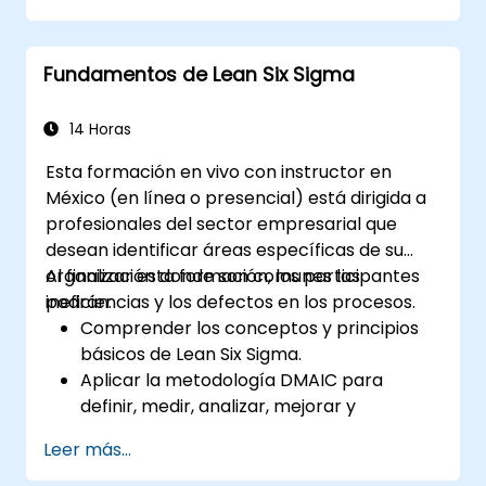
entrenamiento es inculcar la mentalidad del
pensamiento Lean.
Fundamentos de Lean Six Sigma
14 Horas
Esta formación en vivo con instructor en
México (en línea o presencial) está dirigida a
profesionales del sector empresarial que
desean identificar áreas específicas de su
organización donde son comunes las
Al finalizar esta formación, los participantes
ineficiencias y los defectos en los procesos.
podrán:
Comprender los conceptos y principios
básicos de Lean Six Sigma.
Aplicar la metodología DMAIC para
definir, medir, analizar, mejorar y
controlar los procesos de manera
Leer más...
efectiva.
Elaborar un plan para la implementación