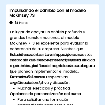
de Lean Six Sigma en su organización.
Impulsando el cambio con el modelo
McKinsey 7S
14 Horas
En lugar de apoyar un análisis profundo y
grandes transformaciones, el modelo
McKinsey 7-S es excelente para evaluar la
coherencia de tu empresa. Si sabes que
necesitas cambiar tu enfoque, pero no estás
Esta formación en vivo, impartida por un
seguro de qué acciones tomar, este es el
instructor (en línea o presencial), está dirigida
modelo de gestión del cambio adecuado para
a gerentes, dueños de negocios y estrategas
ti.
que planean implementar el modelo
McKinsey 7S en sus respectivas
Formato del curso
organizaciones.\
Clase interactiva y discusión.
Muchas ejercicios y práctica.
Opciones de personalización del curso
Para solicitar una formación