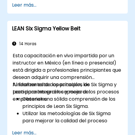
habilidades prácticas en las fases Definir,
Leer más...
Medir, Analizar, Mejorar y Controlar
(DMAIC).
Aplicar herramientas estadísticas
LEAN Six Sigma Yellow Belt
avanzadas para tomar decisiones
basadas en datos y realizar análisis de
procesos.
14 Horas
Liderar y gestionar proyectos de Lean Six
Esta capacitación en vivo impartida por un
Sigma de manera efectiva.
instructor en México (en línea o presencial)
está dirigida a profesionales principiantes que
desean adquirir una comprensión
fundamental de los principios de Six Sigma y
Al finalizar esta capacitación, los
Lean para integrarlos y mejorar los procesos
participantes serán capaces de:
empresariales.
Obtener una sólida comprensión de los
principios de Lean Six Sigma.
Utilizar las metodologías de Six Sigma
para mejorar la calidad del proceso
eliminando las causas de defectos y
Leer más...