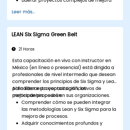
Liderar proyectos complejos de mejora
de procesos alineados con las estrategias
Leer más...
organizacionales.
Realizar análisis estadísticos complejos y
tomar decisiones basadas en datos.
LEAN Six Sigma Green Belt
Liderar eficazmente iniciativas de cambio
y fomentar una cultura de mejora
continua.
21 Horas
Esta capacitación en vivo con instructor en
México (en línea o presencial) está dirigida a
profesionales de nivel intermedio que desean
comprender los principios de Six Sigma y Lean
para liderar proyectos significativos de
Al finalizar esta capacitación, los
mejora de procesos en sus organizaciones.
participantes podrán:
Comprender cómo se pueden integrar
las metodologías Lean y Six Sigma para la
mejora de procesos.
Adquirir conocimientos profundos y