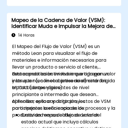
minimizando la variabilidad.
Integrar las metodologías Lean y Six
Sigma para lograr mejoras en los
Mapeo de la Cadena de Valor (VSM):
procesos más eficientes y eficaces.
Identificar Muda e Impulsar la Mejora de
Enseñar herramientas y técnicas básicas
Procesos
de Lean Six Sigma que los Yellow Belts
14 Horas
pueden aplicar en proyectos de mejora
El Mapeo del Flujo de Valor (VSM) es un
de procesos, como 5S, Kaizen y mapeo de
método Lean para visualizar el flujo de
procesos.
materiales e información necesarios para
llevar un producto o servicio al cliente,
destacando las actividades que agregan valor
Esta capacitación en vivo impartida por un
y las que no, con el objetivo de eliminar los
instructor (en línea o presencial) está dirigida
MUDAS (desperdicios).
a practicantes y gerentes de nivel
principiante a intermedio que desean
aprender, aplicar y dirigir proyectos de VSM
Al finalizar esta capacitación, los
para mejorar la eficiencia de los procesos y la
participantes serán capaces de:
productividad en sus cadenas de valor.
Crear un mapa del flujo de valor del
estado actual que incluya cálculos