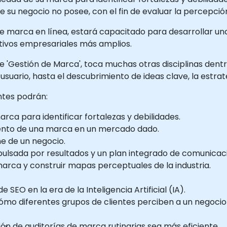
 su negocio no posee, con el fin de evaluar la percepció
ía de marca en línea, estará capacitado para desarrollar 
tivos empresariales más amplios.
e 'Gestión de Marca', toca muchas otras disciplinas dentr
 usuario, hasta el descubrimiento de ideas clave, la estrat
antes podrán:
rca para identificar fortalezas y debilidades.
miento de una marca en un mercado dado.
ne de un negocio.
ulsada por resultados y un plan integrado de comunicaci
 marca y construir mapas perceptuales de la industria.
 SEO en la era de la Inteligencia Artificial (IA).
ómo diferentes grupos de clientes perciben a un negocio 
ación de auditorías de marca rutinarias sea más eficiente.