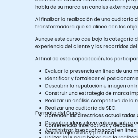
habla de su marca en canales externos que
Al finalizar la realización de una auditor
transformadora que se alinee con los obje
Aunque este curso cae bajo la categoría d
experiencia del cliente y los recorridos del
Al final de esta capacitación, los particip
Evaluar la presencia en línea de una ma
Identificar y fortalecer el posiciona
Descubrir la reputación e imagen onli
Construir una estrategia de marca imp
Realizar un análisis competitivo de la
Realizar una auditoría de SEO.
Formato del Curso
Aprender las directrices actualizadas de
Descubrir ideas clave valiosas sobre c
Conferencias interactivas y debates.
Administrar la escucha social en línea.
Muchas ejercicios y práctica.
Utilizar la IA para hacer que la realiz