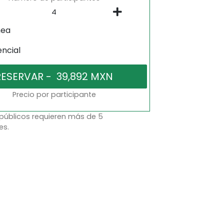
nea
encial
Precio por participante
 públicos requieren más de 5
es.