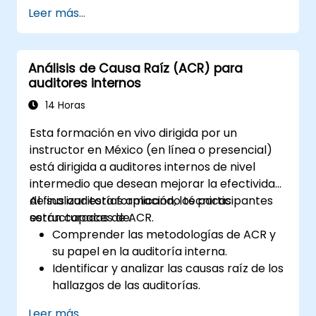
mejorar su capacidad para investigar
Leer más...
incidentes, identificar debilidades sistémicas y
diseñar acciones correctivas y preventivas
efectivas.
Análisis de Causa Raíz (ACR) para
auditores internos
14 Horas
Esta formación en vivo dirigida por un
instructor en México (en línea o presencial)
está dirigida a auditores internos de nivel
intermedio que desean mejorar la efectividad
de sus auditorías aplicando técnicas
Al finalizar esta formación, los participantes
estructuradas de ACR.
serán capaces de:
Comprender las metodologías de ACR y
su papel en la auditoría interna.
Identificar y analizar las causas raíz de los
hallazgos de las auditorías.
Aplicar herramientas de ACR, como los 5
Leer más...