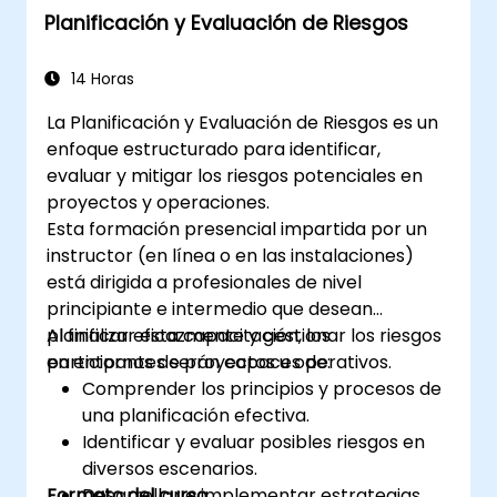
Planificación y Evaluación de Riesgos
14 Horas
La Planificación y Evaluación de Riesgos es un
enfoque estructurado para identificar,
evaluar y mitigar los riesgos potenciales en
proyectos y operaciones.
Esta formación presencial impartida por un
instructor (en línea o en las instalaciones)
está dirigida a profesionales de nivel
principiante e intermedio que desean
planificar eficazmente y gestionar los riesgos
Al finalizar esta capacitación, los
en entornos de proyectos u operativos.
participantes serán capaces de:
Comprender los principios y procesos de
una planificación efectiva.
Identificar y evaluar posibles riesgos en
diversos escenarios.
Formato del curso
Desarrollar e implementar estrategias