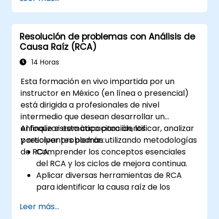
Porqués, el Diagrama de Espina de
Pescado y el Análisis de Modos de Fallo y
Efectos (AMFE/FMEA).
Resolución de problemas con Análisis de
Elaborar planes de acciones correctivas
Causa Raíz (RCA)
y preventivas basados en los hallazgos
del ACR.
14 Horas
Integrar el ACR en el proceso de auditoría
Esta formación en vivo impartida por un
interna para mejorar la gestión de
instructor en México (en línea o presencial)
riesgos.
está dirigida a profesionales de nivel
intermedio que desean desarrollar un
enfoque sistemático para identificar, analizar
Al finalizar esta capacitación, los
y resolver problemas utilizando metodologías
participantes podrán:
de RCA.
Comprender los conceptos esenciales
del RCA y los ciclos de mejora continua.
Aplicar diversas herramientas de RCA
para identificar la causa raíz de los
problemas.
Leer más...
Desarrollar e implementar estrategias