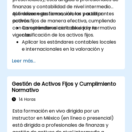
finanzas y contabilidad de nivel intermedio
que desean gestionar, valorar y auditar
Al finalizar esta formación, los participantes
activos fijos de manera efectiva, cumpliendo
podrán:
con los estándares contables y la normativa
Comprender el ciclo de vida y la
vigente.
clasificación de los activos fijos.
Aplicar los estándares contables locales
e internacionales en la valoración y
depreciación de activos.
Leer más...
Gestionar los activos fijos con controles
adecuados, herramientas y
procedimientos.
Gestión de Activos Fijos y Cumplimiento
Cumplir con los marcos legales y
Normativo
tributarios relevantes para la gestión y el
reporte de activos.
14 Horas
Esta formación en vivo dirigida por un
instructor en México (en línea o presencial)
está dirigida a profesionales de finanzas y