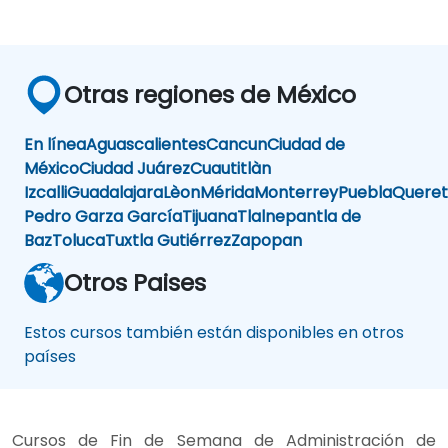
Otras regiones de México
En línea
Aguascalientes
Cancun
Ciudad de
México
Ciudad Juárez
Cuautitlàn
Izcalli
Guadalajara
Lèon
Mérida
Monterrey
Puebla
Queret
Pedro Garza García
Tijuana
Tlalnepantla de
Baz
Toluca
Tuxtla Gutiérrez
Zapopan
Otros Paises
Estos cursos también están disponibles en otros
países
Cursos de Fin de Semana de Administración de