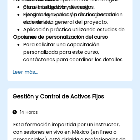
para la mitigación de riesgos.
Clase interactiva y discusión.
Integrar la evaluación de riesgos en el
Ejercicios grupales y práctica basada en
ciclo de vida general del proyecto.
escenarios.
Aplicación práctica utilizando estudios de
Opciones de personalización del curso
caso.
Para solicitar una capacitación
personalizada para este curso,
contáctenos para coordinar los detalles.
Leer más...
Gestión y Control de Activos Fijos
14 Horas
Esta formación impartida por un instructor,
con sesiones en vivo en México (en línea o
presenciales), está dirigida a profesionales de