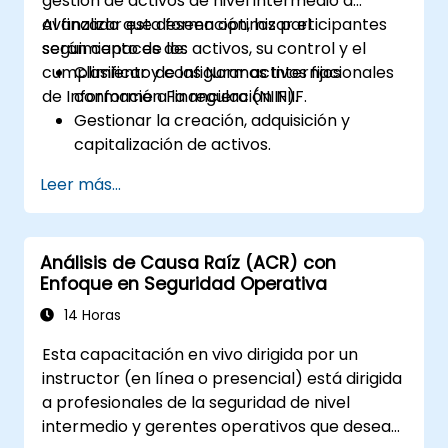
gestión de activos de nivel intermedio a
avanzado que deseen optimizar el
Al finalizar esta formación, los participantes
seguimiento de los activos, su control y el
serán capaces de:
cumplimiento de las Normas Internacionales
Clasificar y configurar activos fijos
de Información Financiera (NIIF).
conforme a la regulación NIIF.
Gestionar la creación, adquisición y
capitalización de activos.
Implementar medidas de control para el
Leer más...
seguimiento y monitoreo de activos.
Aplicar métodos adecuados de
depreciación y amortización.
Análisis de Causa Raíz (ACR) con
Procesar eficazmente los movimientos,
Enfoque en Seguridad Operativa
transferencias y bajas de activos.
Garantizar el cumplimiento de las normas
14 Horas
de información financiera y auditoría.
Esta capacitación en vivo dirigida por un
instructor (en línea o presencial) está dirigida
a profesionales de la seguridad de nivel
intermedio y gerentes operativos que desean