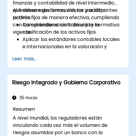
finanzas y contabilidad de nivel intermedio
que desean gestionar, valorar y auditar
Al finalizar esta formación, los participantes
activos fijos de manera efectiva, cumpliendo
podrán:
con los estándares contables y la normativa
Comprender el ciclo de vida y la
vigente.
clasificación de los activos fijos.
Aplicar los estándares contables locales
e internacionales en la valoración y
depreciación de activos.
Leer más...
Gestionar los activos fijos con controles
adecuados, herramientas y
procedimientos.
Riesgo Integrado y Gobierno Corporativo
Cumplir con los marcos legales y
tributarios relevantes para la gestión y el
reporte de activos.
35 Horas
Resumen
A nivel mundial, los reguladores están
vinculando cada vez más el volumen de
riesgos asumidos por un banco con la