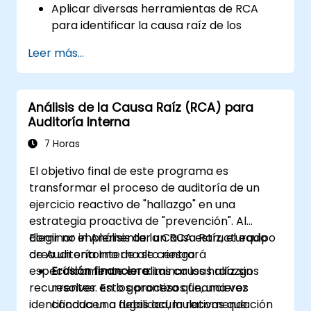
Aplicar diversas herramientas de RCA
para identificar la causa raíz de los
problemas.
Leer más...
Desarrollar e implementar estrategias
efectivas de resolución de problemas.
Integrar el RCA en los esfuerzos de
Análisis de la Causa Raíz (RCA) para
mejora y prevención organizacional.
Auditoría Interna
7 Horas
El objetivo final de este programa es
transformar el proceso de auditoría de un
ejercicio reactivo de "hallazgo" en una
estrategia proactiva de "prevención". Al
dominar el Análisis de la Causa Raíz, el equipo
Elegir no implementar un RCA estructurado
de Auditoría Interna se centrará
crea un entorno de alto riesgo:
específicamente en eliminar los hallazgos
Erosión financiera:
Las causas raíz sin
recurrentes. Esto garantiza que, una vez
resolver en los procesos financieros
identificada una debilidad, la recomendación
conducen a fugas acumulativas que