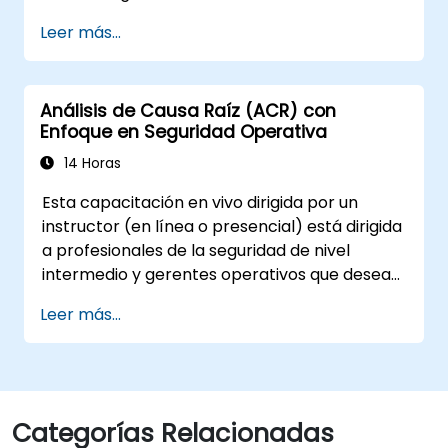
Aplicar herramientas de ACR, como los 5
Leer más...
Porqués, el Diagrama de Espina de
Pescado y el Análisis de Modos de Fallo y
Efectos (AMFE/FMEA).
Análisis de Causa Raíz (ACR) con
Elaborar planes de acciones correctivas
Enfoque en Seguridad Operativa
y preventivas basados en los hallazgos
del ACR.
14 Horas
Integrar el ACR en el proceso de auditoría
Esta capacitación en vivo dirigida por un
interna para mejorar la gestión de
instructor (en línea o presencial) está dirigida
riesgos.
a profesionales de la seguridad de nivel
intermedio y gerentes operativos que desean
mejorar su capacidad para investigar
Leer más...
incidentes, identificar debilidades sistémicas y
diseñar acciones correctivas y preventivas
efectivas.
Categorías Relacionadas