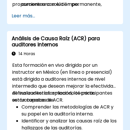
proporcione una solución permanente,
aumentan con el tiempo.
salvaguardando la eficiencia operativa y la
Desperdicio de recursos:
Los auditores
Leer más...
integridad financiera de la empresa.
dedican un 40 % más de tiempo a
reaumitar los mismos controles fallidos,
en lugar de concentrarse en nuevos
Análisis de Causa Raíz (ACR) para
riesgos estratégicos.
auditores internos
Disminución de la autoridad:
Reportar
reiteradamente los mismos problemas
14 Horas
debilita la influencia de la División de
Esta formación en vivo dirigida por un
Auditoría ante la alta dirección y los
instructor en México (en línea o presencial)
auditados.
está dirigida a auditores internos de nivel
intermedio que desean mejorar la efectividad
de sus auditorías aplicando técnicas
Al finalizar esta formación, los participantes
estructuradas de ACR.
serán capaces de:
Comprender las metodologías de ACR y
su papel en la auditoría interna.
Identificar y analizar las causas raíz de los
hallazgos de las auditorías.