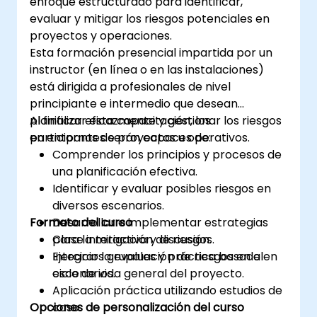
enfoque estructurado para identificar,
reguladores y profesionales supervisores
evaluar y mitigar los riesgos potenciales en
proveedores y consultores del sector
proyectos y operaciones.
bancario y de la industria de gestión de
Esta formación presencial impartida por un
riesgos
instructor (en línea o en las instalaciones)
gerentes de gobierno corporativo y de
está dirigida a profesionales de nivel
gobierno de riesgos.
principiante e intermedio que desean
planificar eficazmente y gestionar los riesgos
Al finalizar esta capacitación, los
en entornos de proyectos u operativos.
participantes serán capaces de:
Comprender los principios y procesos de
una planificación efectiva.
Identificar y evaluar posibles riesgos en
diversos escenarios.
Formato del curso
Desarrollar e implementar estrategias
para la mitigación de riesgos.
Clase interactiva y discusión.
Integrar la evaluación de riesgos en el
Ejercicios grupales y práctica basada en
ciclo de vida general del proyecto.
escenarios.
Aplicación práctica utilizando estudios de
Opciones de personalización del curso
caso.