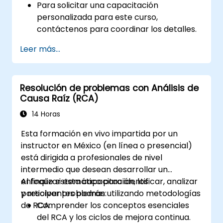
Para solicitar una capacitación
personalizada para este curso,
contáctenos para coordinar los detalles.
Leer más...
Resolución de problemas con Análisis de
Causa Raíz (RCA)
14 Horas
Esta formación en vivo impartida por un
instructor en México (en línea o presencial)
está dirigida a profesionales de nivel
intermedio que desean desarrollar un
enfoque sistemático para identificar, analizar
Al finalizar esta capacitación, los
y resolver problemas utilizando metodologías
participantes podrán:
de RCA.
Comprender los conceptos esenciales
del RCA y los ciclos de mejora continua.