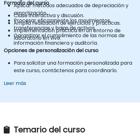
Formato del curso
Aplicar métodos adecuados de depreciación y
amortización.
Clase interactiva y discusión.
Procesar eficazmente los movimientos,
Amplia realización de ejercicios y prácticas.
transferencias y bajas de activos.
Implementación práctica en un entorno de
Garantizar el cumplimiento de las normas de
laboratorio en vivo.
información financiera y auditoría.
Opciones de personalización del curso
Para solicitar una formación personalizada para
este curso, contáctenos para coordinarlo.
Leer más
Temario del curso