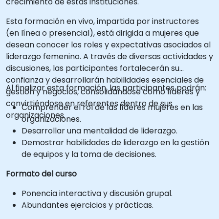
crecimiento de estas instituciones.
Esta formación en vivo, impartida por instructores
(en línea o presencial), está dirigida a mujeres que
desean conocer los roles y expectativas asociados al
liderazgo femenino. A través de diversas actividades y
discusiones, las participantes fortalecerán su
confianza y desarrollarán habilidades esenciales de
Al finalizar esta formación, las participantes podrán:
gestión y negocios, consolidándose como líderes y
convirtiéndose en referentes dentro de sus
Comprender el rol de las líderes mujeres en las
organizaciones.
organizaciones.
Desarrollar una mentalidad de liderazgo.
Demostrar habilidades de liderazgo en la gestión
de equipos y la toma de decisiones.
Formato del curso
Ponencia interactiva y discusión grupal.
Abundantes ejercicios y prácticas.