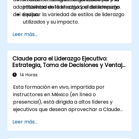
adaptabilidad del liderazgo y el desempeño
influencia en la efectividad del liderazgo.
del equipo.
Evaluar la variedad de estilos de liderazgo
utilizados y su impacto.
Evaluar cómo los enfoques de liderazgo
Leer más...
afectan la participación, la dinámica y el
desempeño del equipo.
Aplicar la retroalimentación de las
Claude para el Liderazgo Ejecutivo:
evaluaciones de liderazgo para identificar
Estrategia, Toma de Decisiones y Ventaja
fortalezas y áreas de mejora.
Competitiva
Utilizar un modelo causal para explorar
14 Horas
las conductas de liderazgo y su impacto
Esta formación en vivo, impartida por
directo en el clima laboral.
instructores en México (en línea o
Desarrollar estrategias accionables para
presencial), está dirigida a altos líderes y
mejorar la adaptabilidad del liderazgo y el
ejecutivos que desean aprovechar a Claude
desempeño del equipo.
como asistente empresarial estratégico para
Leer más...
mejorar la toma de decisiones, acelerar la
planificación y construir una ventaja