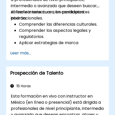
intermedio o avanzado que deseen buscar,
atraer e interactuar con candidatos
Al finalizar este curso, los participantes
internacionales.
podrán:
Comprender las diferencias culturales.
Comprender los aspectos legales y
regulatorios.
Aplicar estrategias de marca
empleadora a nivel global.
Leer más...
Contar con acceso a canales globales de
talento y reclutamiento.
Prospección de Talento
16 Horas
Esta formación en vivo con instructor en
México (en línea o presencial) está dirigida a
profesionales de nivel principiante, intermedio
y avanzado que desean encontrar, atraer y