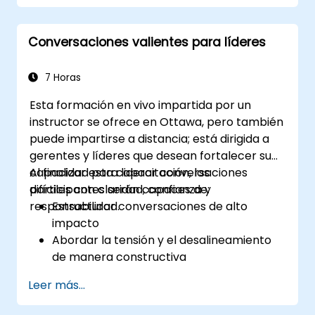
Gestionar a sus clientes y partes
interesadas, tanto internos como
Conversaciones valientes para líderes
externos
Saber cómo abordar las situaciones
difíciles que puedan presentarse en la
7 Horas
oficina
Esta formación en vivo impartida por un
instructor se ofrece en Ottawa, pero también
puede impartirse a distancia; está dirigida a
gerentes y líderes que desean fortalecer su
capacidad para liderar conversaciones
Al finalizar esta capacitación, los
difíciles con claridad, confianza y
participantes serán capaces de:
responsabilidad.
Estructurar conversaciones de alto
impacto
Abordar la tensión y el desalineamiento
de manera constructiva
Mejorar la confianza y la responsabilidad
Leer más...
del equipo
Liderar con claridad bajo presión