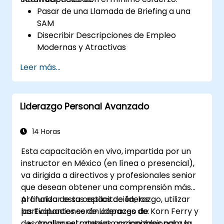
Pasar de una Llamada de Briefing a una
SAM
Disecribir Descripciones de Empleo
Modernas y Atractivas
Aplicar Estrategias de Marca Patronal y
Leer más...
de la Propuesta de Valor del Empleado
(EVP)
Publicar Anuncios de Empleo Individuales
Liderazgo Personal Avanzado
o Múltiples
Recibir una Lista Larga Personalizada
14 Horas
Esta capacitación en vivo, impartida por un
instructor en México (en línea o presencial),
va dirigida a directivos y profesionales senior
que desean obtener una comprensión más
profunda de sus estilos de liderazgo, utilizar
Al finalizar esta capacitación, los
las Evaluaciones de Liderazgo de Korn Ferry y
participantes serán capaces de:
desarrollar estrategias accionables para la
Analizar el contexto organizacional y su