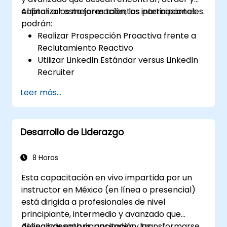
captar a los mejores talentos internacionales.
Al finalizar esta formación, los participantes
podrán:
Realizar Prospección Proactiva frente a
Reclutamiento Reactivo
Utilizar LinkedIn Estándar versus LinkedIn
Recruiter
Dominar las Técnicas de Búsqueda
Leer más...
Booleana
Vender la oportunidad a los candidatos y
colaborar con los gerentes de
Desarrollo de Liderazgo
contratación
8 Horas
Esta capacitación en vivo impartida por un
instructor en México (en línea o presencial)
está dirigida a profesionales de nivel
principiante, intermedio y avanzado que
desean descubrir, aprender y transformarse
Al finalizar esta capacitación, los