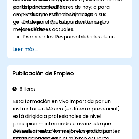
en los principales líderes de hoy; o para
participantes podrán:
empresas que quieran capacitar a sus
Evaluar su Estilo de Liderazgo
gerentes para que se conviertan en los
Explorar el Prototipo de Liderazgo
mejores líderes actuales.
Moderno
Examinar las Responsabilidades de un
Líder
Leer más...
Mejorar sus Habilidades de Liderazgo
Servir como Modelo a Seguir
Publicación de Empleo
8 Horas
Esta formación en vivo impartida por un
instructor en México (en línea o presencial)
está dirigida a profesionales de nivel
principiante, intermedio o avanzado que
deseen atraer a los mejores candidatos
Al finalizar esta formación, los participantes
internacionales con el mínimo esfuerzo.
serán capaces de: