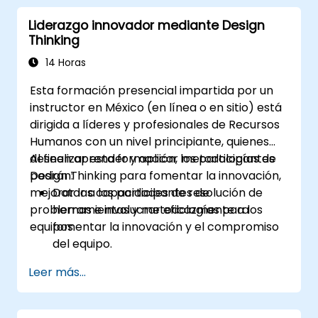
Liderazgo innovador mediante Design
Thinking
14 Horas
Esta formación presencial impartida por un
instructor en México (en línea o en sitio) está
dirigida a líderes y profesionales de Recursos
Humanos con un nivel principiante, quienes
deseen aprender y aplicar metodologías de
Al finalizar esta formación, los participantes
Design Thinking para fomentar la innovación,
podrán:
mejorar las capacidades de resolución de
Dotar a los participantes de
problemas e involucrar eficazmente a los
herramientas y metodologías para
equipos.
fomentar la innovación y el compromiso
del equipo.
Desarrollar habilidades en mapas de
Leer más...
empatía, ideación y prototipado para
abordar desafíos complejos.
Aplicar los principios de Design Thinking