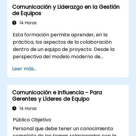
competitiva mediante un liderazgo
Comunicación y Liderazgo en la Gestión
potenciado con IA.
de Equipos
14 Horas
Esta formación permite aprender, en la
práctica, los aspectos de la colaboración
dentro de un equipo de proyecto. Desde la
perspectiva del modelo moderno de
cooperación, los participantes tendrán la
Leer más...
oportunidad de familiarizarse con los
aspectos de formulación y transmisión de
información, establecimiento de normas de
Comunicación e Influencia - Para
cooperación, recepción y transferencia del
Gerentes y Líderes de Equipo
trabajo realizado, así como con los aspectos
de comunicación efectiva, motivación e
14 Horas
importancia de estos para el éxito en el
Público Objetivo
trabajo en equipo. La formación está dirigida a
Personal que debe tener un conocimiento
personas interesadas en el desarrollo de
completo de los temas relacionados con la