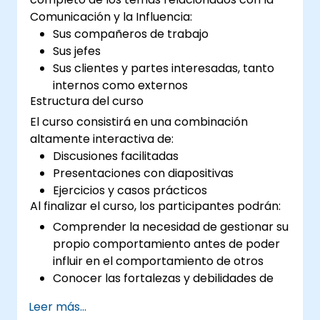
competencias en la gestión de un equipo de
Comunicación y la Influencia:
proyecto. La formación consta de una parte
Sus compañeros de trabajo
teórica, talleres y ejemplos prácticos.
Sus jefes
Sus clientes y partes interesadas, tanto
internos como externos
Estructura del curso
El curso consistirá en una combinación
altamente interactiva de:
Discusiones facilitadas
Presentaciones con diapositivas
Ejercicios y casos prácticos
Al finalizar el curso, los participantes podrán:
Comprender la necesidad de gestionar su
propio comportamiento antes de poder
influir en el comportamiento de otros
Conocer las fortalezas y debilidades de
los diversos medios de comunicación
Leer más...
disponibles