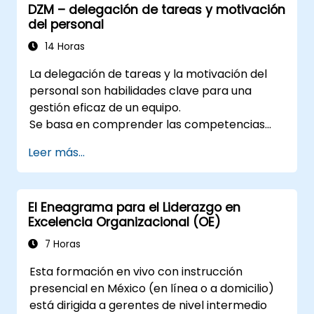
DZM – delegación de tareas y motivación
en contextos de liderazgo y Recursos
del personal
Humanos.
Promover una cultura de innovación
14 Horas
dentro de los equipos tecnológicos.
La delegación de tareas y la motivación del
personal son habilidades clave para una
gestión eficaz de un equipo.
Se basa en comprender las competencias
del personal, definir claramente las
Leer más...
expectativas y, al mismo tiempo, confiar y
delegar responsabilidad. Realice revisiones
periódicas del progreso y ofrezca
El Eneagrama para el Liderazgo en
retroalimentación constructiva para poder
Excelencia Organizacional (OE)
motivar al personal:
Reconozca los logros: El reconocimiento
7 Horas
público y privado de los éxitos del personal
Esta formación en vivo con instrucción
fortalece la motivación para seguir
presencial en México (en línea o a domicilio)
trabajando.
está dirigida a gerentes de nivel intermedio
El involucrar a los empleados en los procesos