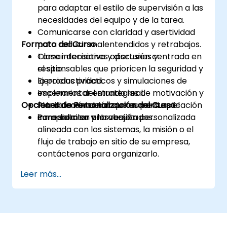
para adaptar el estilo de supervisión a las
necesidades del equipo y de la tarea.
Comunicarse con claridad y asertividad
Formato del Curso
para reducir malentendidos y retrabajos.
Tomar decisiones oportunas y
Clase interactiva y discusión centrada en
responsables que prioricen la seguridad y
el sitio.
la productividad.
Ejercicios prácticos y simulaciones de
Implementar estrategias de motivación y
escenarios del mundo real.
Opciones de Personalización del Curso
retroalimentación que aumenten el
Planificación de acciones para aplicación
compromiso y los resultados.
inmediata en el trabajo.
Para solicitar una versión personalizada
alineada con los sistemas, la misión o el
flujo de trabajo en sitio de su empresa,
contáctenos para organizarlo.
Leer más...