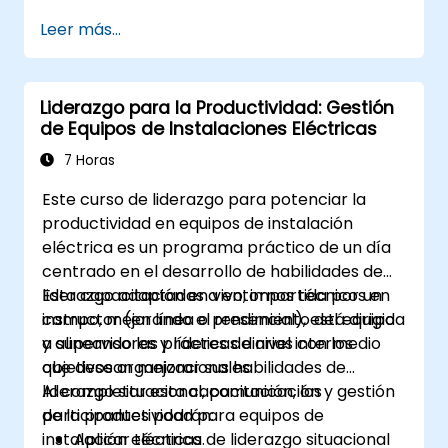
feedforward para mejorar la participación del
Leer más...
equipo, el coaching y las conversaciones
sobre el desempeño.
Liderazgo para la Productividad: Gestión
de Equipos de Instalaciones Eléctricas
7 Horas
Este curso de liderazgo para potenciar la
productividad en equipos de instalación
eléctrica es un programa práctico de un día
centrado en el desarrollo de habilidades de
liderazgo adaptadas a entornos técnicos en
Esta capacitación en vivo, impartida por un
campo, mejorando el rendimiento del equipo
instructor (en línea o presencial), está dirigida
y alineando las prácticas diarias con los
a supervisores y líderes de nivel intermedio
objetivos organizacionales.
que desean mejorar sus habilidades de
liderazgo situacional, comunicación y gestión
Al completar esta capacitación, los
de la productividad para equipos de
participantes podrán:
instalación eléctrica.
Aplicar técnicas de liderazgo situacional