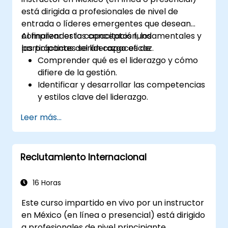
está dirigida a profesionales de nivel de
entrada o líderes emergentes que desean
comprender los conceptos fundamentales y
Al finalizar esta capacitación, los
las prácticas del liderazgo eficaz.
participantes serán capaces de:
Comprender qué es el liderazgo y cómo
difiere de la gestión.
Identificar y desarrollar las competencias
y estilos clave del liderazgo.
Establecer metas significativas y
Leer más...
comunicarlas eficazmente.
Generar confianza e influir en otros
mediante una comunicación efectiva.
Reclutamiento Internacional
16 Horas
Este curso impartido en vivo por un instructor
en México (en línea o presencial) está dirigido
a profesionales de nivel principiante,