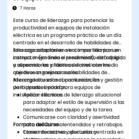
7 Horas
Este curso de liderazgo para potenciar la
productividad en equipos de instalación
eléctrica es un programa práctico de un día
centrado en el desarrollo de habilidades de
liderazgo adaptadas a entornos técnicos en
Esta capacitación en vivo, impartida por un
campo, mejorando el rendimiento del equipo
instructor (en línea o presencial), está dirigida
y alineando las prácticas diarias con los
a supervisores y líderes de nivel intermedio
objetivos organizacionales.
que desean mejorar sus habilidades de
liderazgo situacional, comunicación y gestión
Al completar esta capacitación, los
de la productividad para equipos de
participantes podrán:
instalación eléctrica.
Aplicar técnicas de liderazgo situacional
para adaptar el estilo de supervisión a las
necesidades del equipo y de la tarea.
Comunicarse con claridad y asertividad
Formato del Curso
para reducir malentendidos y retrabajos.
Tomar decisiones oportunas y
Clase interactiva y discusión centrada en