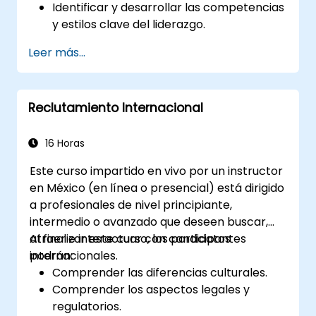
Identificar y desarrollar las competencias
y estilos clave del liderazgo.
Establecer metas significativas y
Leer más...
comunicarlas eficazmente.
Generar confianza e influir en otros
mediante una comunicación efectiva.
Reclutamiento Internacional
16 Horas
Este curso impartido en vivo por un instructor
en México (en línea o presencial) está dirigido
a profesionales de nivel principiante,
intermedio o avanzado que deseen buscar,
atraer e interactuar con candidatos
Al finalizar este curso, los participantes
internacionales.
podrán:
Comprender las diferencias culturales.
Comprender los aspectos legales y
regulatorios.