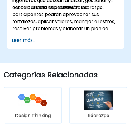
ingenieros que desean analizar, gestionar y
desarrollar sus habilidades de liderazgo.
Al finalizar esta capacitación, los
participantes podrán aprovechar sus
fortalezas, aplicar valores, manejar el estrés,
resolver problemas y elaborar un plan de
desarrollo para ser líderes de ingeniería
Leer más...
efectivos.
Categorías Relacionadas
Design Thinking
Liderazgo