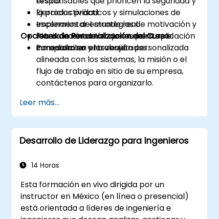
responsables que prioricen la seguridad y
el sitio.
la productividad.
Ejercicios prácticos y simulaciones de
Implementar estrategias de motivación y
escenarios del mundo real.
Opciones de Personalización del Curso
retroalimentación que aumenten el
Planificación de acciones para aplicación
compromiso y los resultados.
inmediata en el trabajo.
Para solicitar una versión personalizada
alineada con los sistemas, la misión o el
flujo de trabajo en sitio de su empresa,
contáctenos para organizarlo.
Leer más...
Desarrollo de Liderazgo para Ingenieros
14 Horas
Esta formación en vivo dirigida por un
instructor en México (en línea o presencial)
está orientada a líderes de ingeniería e