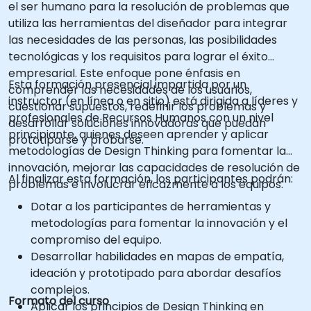
el ser humano para la resolución de problemas que
utiliza las herramientas del diseñador para integrar
las necesidades de las personas, las posibilidades
tecnológicas y los requisitos para lograr el éxito
empresarial. Este enfoque pone énfasis en
Esta formación presencial impartida por un
comprender las necesidades de los usuarios,
instructor (en línea o en sitio) está dirigida a líderes y
cuestionar supuestos, redefinir los problemas y
profesionales de Recursos Humanos con un nivel
desarrollar soluciones innovadoras que puedan
principiante, quienes deseen aprender y aplicar
prototiparse y probarse.
metodologías de Design Thinking para fomentar la
innovación, mejorar las capacidades de resolución de
Al finalizar esta formación, los participantes podrán:
problemas e involucrar eficazmente a los equipos.
Dotar a los participantes de herramientas y
metodologías para fomentar la innovación y el
compromiso del equipo.
Desarrollar habilidades en mapas de empatía,
ideación y prototipado para abordar desafíos
complejos.
Formato del curso
Aplicar los principios de Design Thinking en