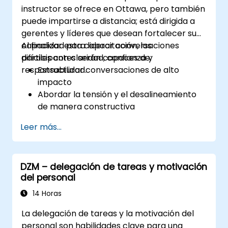
instructor se ofrece en Ottawa, pero también
puede impartirse a distancia; está dirigida a
gerentes y líderes que desean fortalecer su
capacidad para liderar conversaciones
Al finalizar esta capacitación, los
difíciles con claridad, confianza y
participantes serán capaces de:
responsabilidad.
Estructurar conversaciones de alto
impacto
Abordar la tensión y el desalineamiento
de manera constructiva
Mejorar la confianza y la responsabilidad
Leer más...
del equipo
Liderar con claridad bajo presión
DZM – delegación de tareas y motivación
del personal
14 Horas
La delegación de tareas y la motivación del
personal son habilidades clave para una