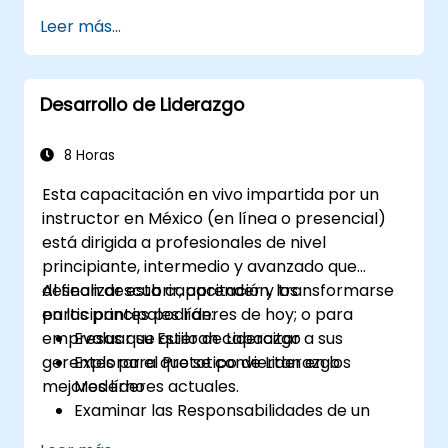
Dominar las Técnicas de Búsqueda
Leer más...
Booleana
Vender la oportunidad a los candidatos y
colaborar con los gerentes de
Desarrollo de Liderazgo
contratación
8 Horas
Esta capacitación en vivo impartida por un
instructor en México (en línea o presencial)
está dirigida a profesionales de nivel
principiante, intermedio y avanzado que
desean descubrir, aprender y transformarse
Al finalizar esta capacitación, los
en los principales líderes de hoy; o para
participantes podrán:
empresas que quieran capacitar a sus
Evaluar su Estilo de Liderazgo
gerentes para que se conviertan en los
Explorar el Prototipo de Liderazgo
mejores líderes actuales.
Moderno
Examinar las Responsabilidades de un
Líder