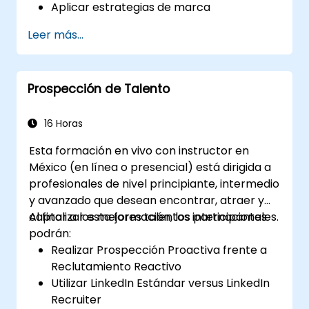
Aplicar estrategias de marca
empleadora a nivel global.
Leer más...
Contar con acceso a canales globales de
talento y reclutamiento.
Prospección de Talento
16 Horas
Esta formación en vivo con instructor en
México (en línea o presencial) está dirigida a
profesionales de nivel principiante, intermedio
y avanzado que desean encontrar, atraer y
captar a los mejores talentos internacionales.
Al finalizar esta formación, los participantes
podrán:
Realizar Prospección Proactiva frente a
Reclutamiento Reactivo
Utilizar LinkedIn Estándar versus LinkedIn
Recruiter