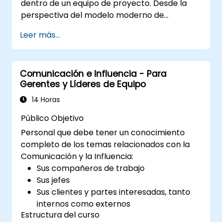
dentro de un equipo de proyecto. Desde la
perspectiva del modelo moderno de
cooperación, los participantes tendrán la
Leer más...
oportunidad de familiarizarse con los
aspectos de formulación y transmisión de
información, establecimiento de normas de
Comunicación e Influencia - Para
cooperación, recepción y transferencia del
Gerentes y Líderes de Equipo
trabajo realizado, así como con los aspectos
de comunicación efectiva, motivación e
14 Horas
importancia de estos para el éxito en el
Público Objetivo
trabajo en equipo. La formación está dirigida a
Personal que debe tener un conocimiento
personas interesadas en el desarrollo de
completo de los temas relacionados con la
competencias en la gestión de un equipo de
Comunicación y la Influencia:
proyecto. La formación consta de una parte
Sus compañeros de trabajo
teórica, talleres y ejemplos prácticos.
Sus jefes
Sus clientes y partes interesadas, tanto
internos como externos
Estructura del curso