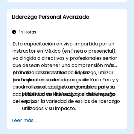
(EVP)
Publicar Anuncios de Empleo Individuales
Liderazgo Personal Avanzado
o Múltiples
Recibir una Lista Larga Personalizada
14 Horas
Esta capacitación en vivo, impartida por un
instructor en México (en línea o presencial),
va dirigida a directivos y profesionales senior
que desean obtener una comprensión más
profunda de sus estilos de liderazgo, utilizar
Al finalizar esta capacitación, los
las Evaluaciones de Liderazgo de Korn Ferry y
participantes serán capaces de:
desarrollar estrategias accionables para la
Analizar el contexto organizacional y su
adaptabilidad del liderazgo y el desempeño
influencia en la efectividad del liderazgo.
del equipo.
Evaluar la variedad de estilos de liderazgo
utilizados y su impacto.
Evaluar cómo los enfoques de liderazgo
Leer más...
afectan la participación, la dinámica y el
desempeño del equipo.