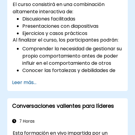
El curso consistirá en una combinación
altamente interactiva de:
Discusiones facilitadas
Presentaciones con diapositivas
Ejercicios y casos prácticos
Al finalizar el curso, los participantes podrán:
Comprender la necesidad de gestionar su
propio comportamiento antes de poder
influir en el comportamiento de otros
Conocer las fortalezas y debilidades de
los diversos medios de comunicación
Leer más...
disponibles
Gestionar a sus clientes y partes
interesadas, tanto internos como
Conversaciones valientes para líderes
externos
Saber cómo abordar las situaciones
difíciles que puedan presentarse en la
7 Horas
oficina
Esta formación en vivo impartida por un