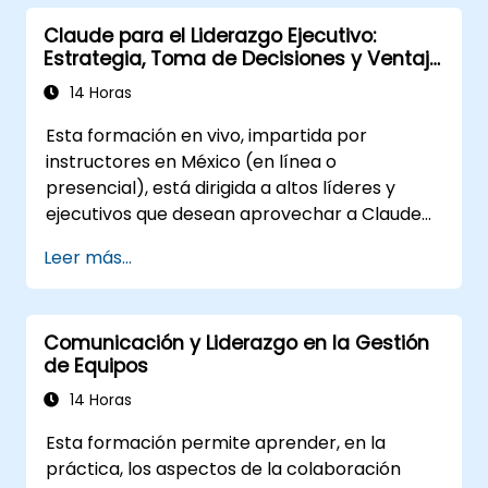
Aplicar la retroalimentación de las
Claude para el Liderazgo Ejecutivo:
evaluaciones de liderazgo para identificar
Estrategia, Toma de Decisiones y Ventaja
fortalezas y áreas de mejora.
Competitiva
Utilizar un modelo causal para explorar
14 Horas
las conductas de liderazgo y su impacto
Esta formación en vivo, impartida por
directo en el clima laboral.
instructores en México (en línea o
Desarrollar estrategias accionables para
presencial), está dirigida a altos líderes y
mejorar la adaptabilidad del liderazgo y el
ejecutivos que desean aprovechar a Claude
desempeño del equipo.
como asistente empresarial estratégico para
Leer más...
mejorar la toma de decisiones, acelerar la
planificación y construir una ventaja
competitiva mediante un liderazgo
Comunicación y Liderazgo en la Gestión
potenciado con IA.
de Equipos
14 Horas
Esta formación permite aprender, en la
práctica, los aspectos de la colaboración