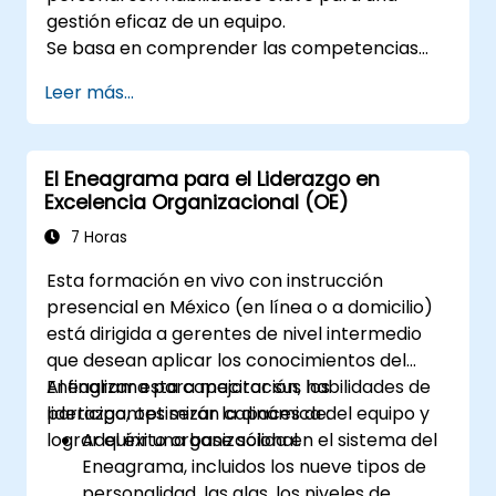
gestión eficaz de un equipo.
Se basa en comprender las competencias
del personal, definir claramente las
Leer más...
expectativas y, al mismo tiempo, confiar y
delegar responsabilidad. Realice revisiones
periódicas del progreso y ofrezca
El Eneagrama para el Liderazgo en
retroalimentación constructiva para poder
Excelencia Organizacional (OE)
motivar al personal:
Reconozca los logros: El reconocimiento
7 Horas
público y privado de los éxitos del personal
Esta formación en vivo con instrucción
fortalece la motivación para seguir
presencial en México (en línea o a domicilio)
trabajando.
está dirigida a gerentes de nivel intermedio
El involucrar a los empleados en los procesos
que desean aplicar los conocimientos del
de toma de decisiones les da la sensación de
Eneagrama para mejorar sus habilidades de
Al finalizar esta capacitación, los
un rol importante en la empresa. La cultura
liderazgo, optimizar la dinámica del equipo y
participantes serán capaces de:
organizacional que promueve el respeto, el
lograr el éxito organizacional.
Adquirir una base sólida en el sistema del
apoyo y el equilibrio entre el trabajo y la vida
Eneagrama, incluidos los nueve tipos de
privada motiva al personal para obtener
personalidad, las alas, los niveles de