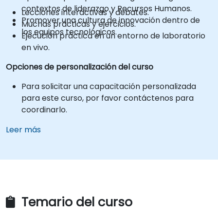
contextos de liderazgo y Recursos Humanos.
Lecciones interactivas y debates.
Promover una cultura de innovación dentro de
Muchas prácticas y ejercicios.
los equipos tecnológicos.
Ejecución práctica en un entorno de laboratorio
en vivo.
Opciones de personalización del curso
Para solicitar una capacitación personalizada
para este curso, por favor contáctenos para
coordinarlo.
Leer más
Temario del curso