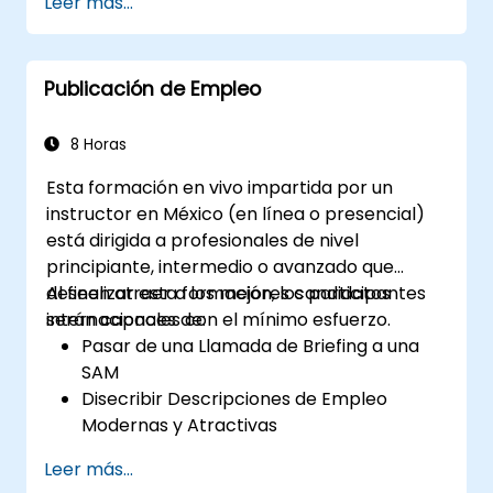
Leer más...
Mejorar sus Habilidades de Liderazgo
Servir como Modelo a Seguir
Publicación de Empleo
8 Horas
Esta formación en vivo impartida por un
instructor en México (en línea o presencial)
está dirigida a profesionales de nivel
principiante, intermedio o avanzado que
deseen atraer a los mejores candidatos
Al finalizar esta formación, los participantes
internacionales con el mínimo esfuerzo.
serán capaces de:
Pasar de una Llamada de Briefing a una
SAM
Disecribir Descripciones de Empleo
Modernas y Atractivas
Aplicar Estrategias de Marca Patronal y
Leer más...
de la Propuesta de Valor del Empleado