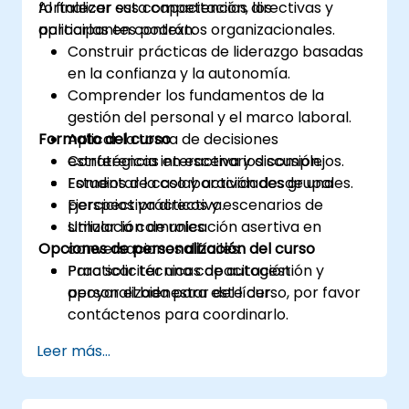
fortalecer sus competencias directivas y
Al finalizar esta capacitación, los
organización.
aplicarlas en contextos organizacionales.
participantes podrán:
Construir prácticas de liderazgo basadas
en la confianza y la autonomía.
Comprender los fundamentos de la
gestión del personal y el marco laboral.
Formato del curso
Aplicar la toma de decisiones
estratégicas en escenarios complejos.
Conferencia interactiva y discusión.
Fomentar la colaboración desde una
Estudios de caso y actividades grupales.
perspectiva directiva.
Ejercicios prácticos y escenarios de
Utilizar la comunicación asertiva en
simulación de roles.
Opciones de personalización del curso
conversaciones difíciles.
Practicar técnicas de autogestión y
Para solicitar una capacitación
apoyar el bienestar del líder.
personalizada para este curso, por favor
contáctenos para coordinarlo.
Leer más...