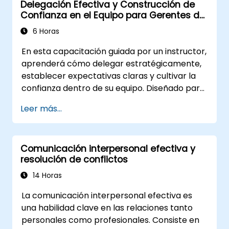
Delegación Efectiva y Construcción de
Confianza en el Equipo para Gerentes de
Nivel Medio
6 Horas
En esta capacitación guiada por un instructor,
aprenderá cómo delegar estratégicamente,
establecer expectativas claras y cultivar la
confianza dentro de su equipo. Diseñado para
gerentes de nivel medio, este curso cubre las
Leer más...
barreras a la delegación, técnicas prácticas
de transferencia, estructuras de
responsabilidad y prácticas para construir
Comunicación interpersonal efectiva y
confianza.
resolución de conflictos
14 Horas
La comunicación interpersonal efectiva es
una habilidad clave en las relaciones tanto
personales como profesionales. Consiste en