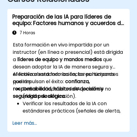
Preparación de las IA para líderes de
equipo: Factores humanos y acuerdos de
equipo
7 Horas
Esta formación en vivo impartida por un
instructor (en línea o presencial) está dirigida
a
líderes de equipo y mandos medios
que
desean adoptar la IA de manera segura y
efectiva abordando los factores humanos
Al finalizar esta formación, los participantes
que impulsan el éxito:
podrán:
confianza,
responsabilidad, hábitos de decisión y
Definir cuándo usar la IA y cuándo no
seguridad psicológica
(reglas de detención).
.
Verificar los resultados de la IA con
estándares prácticos (señales de alerta,
segunda fuente).
Leer más...
Establecer responsabilidades y
detonantes para la escalación.