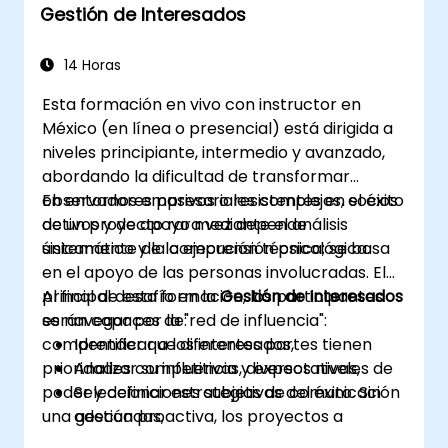
Gestión de Interesados
14 Horas
Esta formación en vivo con instructor en
México (en línea o presencial) está dirigida a
niveles principiante, intermedio y avanzado,
abordando la dificultad de transformar
observadores pasivos o resistentes en socios
En entornos empresariales complejos, el éxito
activos y de apoyo mediante el análisis
de un proyecto rara vez depende
sistemático y la comprensión psicológica.
únicamente de la ejecución técnica; se basa
en el apoyo de las personas involucradas. El
principal desafío en la
Al final de esta formación, los participantes
Gestión de Interesados
es navegar por la "red de influencia":
serán capaces de:
comprender que diferentes partes tienen
Identificar a los interesados,
prioridades competitivas, diversos niveles de
Analizar su influencia y expectativas,
poder y definiciones subjetivas del éxito. Sin
Seleccionar estrategias de comunicación
una gestión proactiva, los proyectos a
adecuadas,
menudo se enfrentan a "bloqueadores
Manejar conflictos de interés,