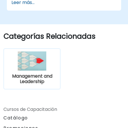
Leer más...
ocultos", cambios repentinos en el apoyo o
Construir relaciones a largo plazo.
fallas en la comunicación.
Categorías Relacionadas
Management and
Leadership
Cursos de Capacitación
Catálogo