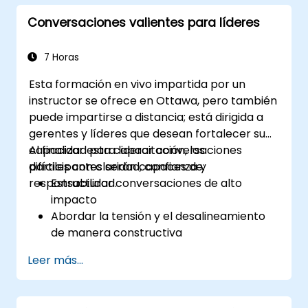
Elaborar acuerdos de equipo y un plan de
Conversaciones valientes para líderes
adopción a 30 días.
7 Horas
Esta formación en vivo impartida por un
instructor se ofrece en Ottawa, pero también
puede impartirse a distancia; está dirigida a
gerentes y líderes que desean fortalecer su
capacidad para liderar conversaciones
Al finalizar esta capacitación, los
difíciles con claridad, confianza y
participantes serán capaces de:
responsabilidad.
Estructurar conversaciones de alto
impacto
Abordar la tensión y el desalineamiento
de manera constructiva
Mejorar la confianza y la responsabilidad
Leer más...
del equipo
Liderar con claridad bajo presión