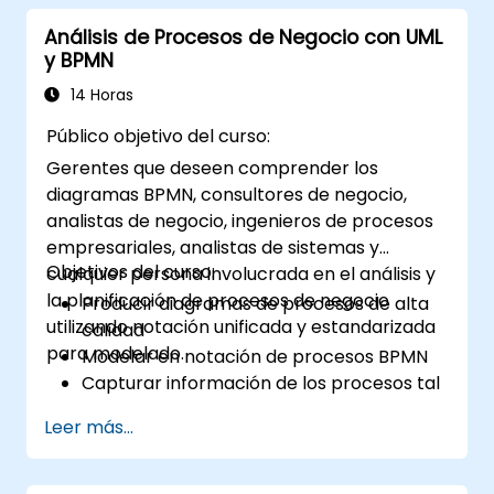
análisis de negocio tiene como objetivo
Análisis de Procesos de Negocio con UML
garantizar que las soluciones tecnológicas,
y BPMN
procesales u organizativas cumplan con los
objetivos y necesidades comerciales. Es un
14 Horas
componente clave para asegurar la
Público objetivo del curso:
efectividad de los proyectos y cambios
Gerentes que deseen comprender los
dentro de una organización, al proporcionar
diagramas BPMN, consultores de negocio,
soluciones correctas, viables y plenamente
analistas de negocio, ingenieros de procesos
conformes a los requisitos del negocio.
empresariales, analistas de sistemas y
Objetivos del curso:
cualquier persona involucrada en el análisis y
la planificación de procesos de negocio
Producir diagramas de procesos de alta
utilizando notación unificada y estandarizada
calidad
para modelado.
Modelar en notación de procesos BPMN
Capturar información de los procesos tal
como están (as-is)
Leer más...
Implementar flujos de procesos
optimizados para procesos intensivos en
personas