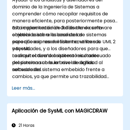
requisitos.
dominio de la Ingeniería de Sistemas a
comprender cómo recopilar requisitos de
manera eficiente, para posteriormente pasar
a la implementación del diseño de software
Esta capacitación de 3 días tiene como
embebido sobre la base de las
objetivo asistir a los analistas de sistemas
especificaciones del sistema, utilizando UML 2
para que expresen eficientemente sus
y SysML.
necesidades, y a los diseñadores para que
realicen el diseño arquitectónico adecuado
La arquitectura del sistema resultante
del sistema sobre la base de dichas
proporciona un buen nivel de agilidad al
necesidades.
software del sistema embebido frente a
cambios, ya que permite una trazabilidad
coherente de las reglas de negocio
Leer más...
encapsuladas en las funciones del sistema y
de las opciones de uso (casos de uso) de los
usuarios finales hacia el nivel de
Aplicación de SysML con MAGICDRAW
implementación del software.
21 Horas