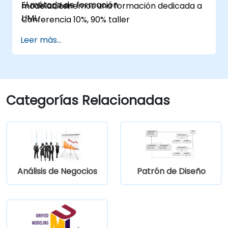
El método de formación
modelación.
modelar, tenemos una formación dedicada a
UML.
Conferencia 10%, 90% taller
Leer más...
Categorías Relacionadas
Análisis de Negocios
Patrón de Diseño