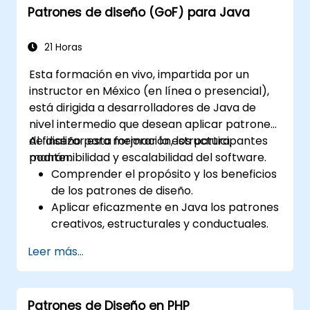
Patrones de diseño (GoF) para Java
Simplificar definiciones de procesos
complejos y dividirlos en piezas más
manejables
21 Horas
Esta formación en vivo, impartida por un
instructor en México (en línea o presencial),
está dirigida a desarrolladores de Java de
nivel intermedio que desean aplicar patrones
de diseño para mejorar la estructura,
Al finalizar esta formación, los participantes
mantenibilidad y escalabilidad del software.
podrán:
Comprender el propósito y los beneficios
de los patrones de diseño.
Aplicar eficazmente en Java los patrones
creativos, estructurales y conductuales.
Mejorar la reutilización, escalabilidad y
Leer más...
mantenibilidad del código.
Refactorizar bases de código existentes
mediante el uso de patrones de diseño.
Patrones de Diseño en PHP