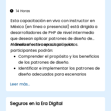
14 Horas
Esta capacitación en vivo con instructor en
México (en línea o presencial) está dirigida a
desarrolladores de PHP de nivel intermedio
que desean aplicar patrones de diseño de
manera efectiva en sus proyectos.
Al finalizar esta capacitación, los
participantes podrán:
Comprender el propósito y los beneficios
de los patrones de diseño.
Identificar e implementar los patrones de
diseño adecuados para escenarios
comunes.
Leer más...
Estructurar aplicaciones PHP utilizando
las mejores prácticas reconocidas por la
industria.
Seguros en la Era Digital
Integrar patrones en frameworks
modernos como Symfony o Zend.