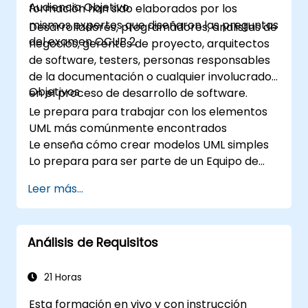
Audiencia Objetivo
formación han sido elaborados por los
mismos expertos que diseñaron las preguntas
Desarrolladores, programadores, analistas de
del examen OCUP 2.
negocios, gerentes de proyecto, arquitectos
de software, testers, personas responsables
de la documentación o cualquier involucrado
Objetivos
en el proceso de desarrollo de software.
Le prepara para trabajar con los elementos
UML más comúnmente encontrados
Le enseña cómo crear modelos UML simples
Lo prepara para ser parte de un Equipo de
Desarrollo UML
Leer más...
Análisis de Requisitos
21 Horas
Esta formación en vivo y con instrucción