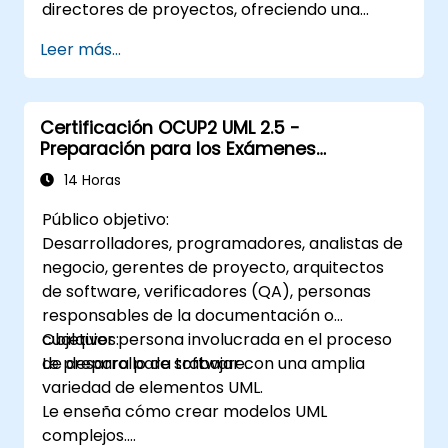
directores de proyectos, ofreciendo una
introducción al modelado de sistemas
Leer más...
mediante UML. A través de un estudio de caso,
los participantes adquieren habilidades para
modelar requisitos, procesos de negocio, así
Certificación OCUP2 UML 2.5 -
como documentar requisitos funcionales y no
Preparación para los Exámenes
funcionales. Las etapas posteriores del curso
Intermedios
incluyen el modelo analítico, las fases de
14 Horas
diseño (tanto estático como dinámico) y la
Público objetivo:
aplicación práctica de la herramienta de
Desarrolladores, programadores, analistas de
modelado Enterprise Architect. El curso
negocio, gerentes de proyecto, arquitectos
proporciona una base sólida para un
de software, verificadores (QA), personas
modelado eficiente de procesos en
responsables de la documentación o
empresas, aprovechando UML en todas las
cualquier persona involucrada en el proceso
Objetivos:
etapas del desarrollo de software.
de desarrollo de software.
Le prepara para trabajar con una amplia
variedad de elementos UML.
Le enseña cómo crear modelos UML
complejos.