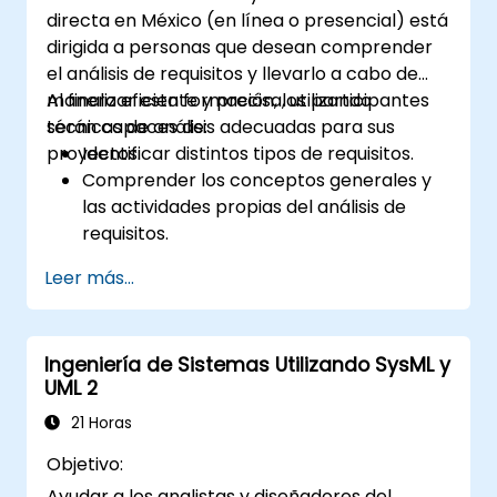
directa en México (en línea o presencial) está
dirigida a personas que desean comprender
el análisis de requisitos y llevarlo a cabo de
manera eficiente y precisa, utilizando
Al finalizar esta formación, los participantes
técnicas de análisis adecuadas para sus
serán capaces de:
proyectos.
Identificar distintos tipos de requisitos.
Comprender los conceptos generales y
las actividades propias del análisis de
requisitos.
Familiarizarse con la metodología del
Leer más...
análisis de requisitos.
Utilizar diferentes técnicas de análisis de
requisitos para sacarles el máximo
Ingeniería de Sistemas Utilizando SysML y
provecho.
UML 2
Estructurar los requisitos con el fin de
comunicarse de manera eficiente con
21 Horas
arquitectos y desarrolladores a través de
Objetivo:
un proceso iterativo de recopilación de
Ayudar a los analistas y diseñadores del