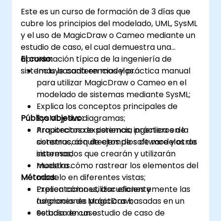
Este es un curso de formación de 3 días que
cubre los principios del modelado, UML, SysML
y el uso de MagicDraw o Cameo mediante un
estudio de caso, el cual demuestra una
aproximación típica de la ingeniería de
El curso:
sistemas basada en modelos.
Incluye conferencias y práctica manual
para utilizar MagicDraw o Cameo en el
modelado de sistemas mediante SysML;
Explica los conceptos principales de
Público objetivo:
SysML y sus diagramas;
Proporciona experiencia práctica en la
Arquitectos de sistemas, ingenieros de
construcción de ejemplos de modelos de
sistemas, arquitectos de software y otros
sistemas;
interesados que crearán y utilizarán
Muestra cómo rastrear los elementos del
modelos.
Métodos:
modelo en diferentes vistas;
Explica cómo utilizar eficientemente las
Presentaciones, discusiones y
funciones de MagicDraw;
asignaciones prácticas basadas en un
Se basa en un estudio de caso de
estudio de caso.