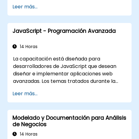
de Ingeniería de Requisitos para mejorar
Leer más...
la comunicación y los resultados del
proyecto.
Estar completamente preparados para
JavaScript - Programación Avanzada
presentarse y aprobar el examen de
certificación IREB CPRE – Nivel
Fundamental.
14 Horas
La capacitación está diseñada para
desarrolladores de JavaScript que desean
diseñar e implementar aplicaciones web
avanzadas. Los temas tratados durante la
formación tienen como objetivo presentar las
Leer más...
mejores prácticas en programación con
JavaScript y resaltar los errores más
comunes. Un punto importante de la
Modelado y Documentación para Análisis
capacitación es discutir el uso de la
de Negocios
programación orientada a objetos disponible
mediante la sintaxis de JavaScript.
14 Horas