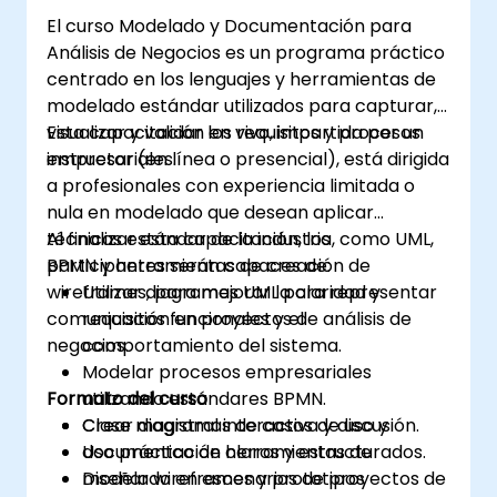
El curso Modelado y Documentación para
Análisis de Negocios es un programa práctico
centrado en los lenguajes y herramientas de
modelado estándar utilizados para capturar,
visualizar y validar los requisitos y procesos
Esta capacitación en vivo, impartida por un
empresariales.
instructor (en línea o presencial), está dirigida
a profesionales con experiencia limitada o
nula en modelado que desean aplicar
técnicas estándar de la industria, como UML,
Al finalizar esta capacitación, los
BPMN y herramientas de creación de
participantes serán capaces de:
wireframes, para mejorar la claridad y
Utilizar diagramas UML para representar
comunicación en proyectos de análisis de
requisitos funcionales y el
negocios.
comportamiento del sistema.
Modelar procesos empresariales
Formato del curso
utilizando estándares BPMN.
Crear diagramas de casos de uso y
Clase magistral interactiva y discusión.
documentación claros y estructurados.
Uso práctico de herramientas de
Diseñar wireframes y prototipos
modelado en escenarios de proyectos de