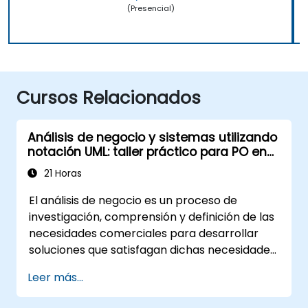
(Presencial)
Cursos Relacionados
Análisis de negocio y sistemas utilizando
notación UML: taller práctico para PO en
metodología Scrum
21 Horas
El análisis de negocio es un proceso de
investigación, comprensión y definición de las
necesidades comerciales para desarrollar
soluciones que satisfagan dichas necesidades.
Es un elemento fundamental en el proceso de
Leer más...
gestión del cambio en una organización y en
el diseño de nuevas soluciones comerciales. El