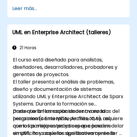
Le prepara para convertirse en un miembro
Leer más...
calificado y senior de un equipo de desarrollo
UML.
UML en Enterprise Architect (talleres)
21 Horas
El curso está diseñado para analistas,
diseñadores, desarrolladores, probadores y
gerentes de proyectos.
El taller presenta el análisis de problemas,
diseño y documentación de sistemas
utilizando UML y Enterprise Architect de Sparx
Systems. Durante la formación se
presentarán las capacidades avanzadas del
Dado que la formación se centra en la
programa (como MDA, perfiles, XMI), así
herramienta Enterprise Architect, se requiere
como las mejores prácticas que pueden
que los participantes ya sepan cómo modelar
simplificar y acelerar significativamente la
en UML. Para aquellos que deseen aprender a