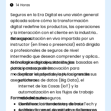
14 Horas
Seguros en la Era Digital es una visión general
aplicada sobre cómo la transformación
digital redefine los productos, las operaciones
y la interacción con el cliente en la industria
de seguros.
Esta capacitación en vivo impartida por un
instructor (en línea o presencial) está dirigida
a profesionales de seguros de nivel
intermedio que desean comprender y aplicar
tecnologías digitales, estrategias basadas en
Al finalizar esta capacitación, los
datos y marcos de innovación para
participantes podrán:
modernizar las ofertas y operaciones de sus
Explicar el papel de la IA, los grandes
aseguradoras.
volúmenes de datos (Big Data), el
Internet de las Cosas (IoT) y la
automatización en los flujos de trabajo
Formato del curso
modernos de seguros.
Identificar las tendencias de InsurTech y
Conferencia interactiva y debate.
su impacto en el ecosistema de seguros.
Análisis de casos de estudio y talleres en