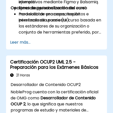
interactivos mediante Figma y Balsamiq.
ejemplo.
Opciones de personalización del curso
Ejercicios guiados centrados en el
modelado de procesos, requisitos e
Para solicitar una capacitación
interfaces de usuario (UI).
personalizada para este curso basada en
los estándares de su organización o
conjunto de herramientas preferido, por
favor contáctenos para coordinarlo.
Leer más...
Certificación OCUP2 UML 2.5 -
Preparación para los Exámenes Básicos
21 Horas
Desarrollador de Contenido OCUP2
NobleProg cuenta con la certificación oficial
de OMG como
Desarrollador de Contenido
OCUP 2
, lo que significa que nuestros
programas de estudio y materiales de