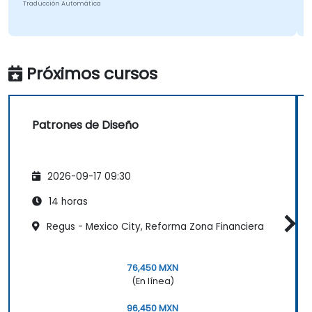
Traducción Automática
T
Próximos cursos
Patrones de Diseño
2026-09-17 09:30
14 horas
Regus - Mexico City, Reforma Zona Financiera
76,450 MXN
(En línea)
96,450 MXN