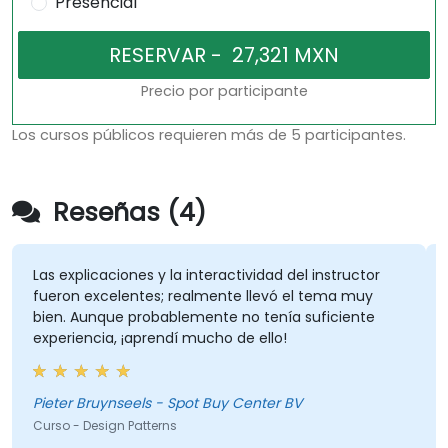
Presencial
Precio por participante
Los cursos públicos requieren más de 5 participantes.
Reseñas (4)
Las explicaciones y la interactividad del instructor
E
fueron excelentes; realmente llevó el tema muy
i
bien. Aunque probablemente no tenía suficiente
cues
experiencia, ¡aprendí mucho de ello!
i
s
l
c
Pieter Bruynseels - Spot Buy Center BV
K
d
Curso - Design Patterns
C