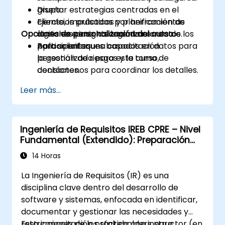
Diseñar estrategias centradas en el
grupo.
cliente, impulsadas por herramientas
Ejercicios prácticos y planificación de
Opciones de personalización del curso
digitales e insights basados en datos.
acciones para las organizaciones de los
Aplicar enfoques basados en datos para
participantes.
Para solicitar una capacitación
la gestión de riesgos y la toma de
personalizada para este curso,
decisiones.
contáctenos para coordinar los detalles.
Desarrollar un enfoque de innovación y
Leer más...
gestión del cambio adecuado para las
aseguradoras.
Analizar casos de estudio del mundo real
Ingeniería de Requisitos IREB CPRE – Nivel
y traducir sus lecciones en iniciativas
Fundamental (Extendido): Preparación
locales.
para la Certificación y Práctica en
14 Horas
Ingeniería de Requisitos
La Ingeniería de Requisitos (IR) es una
disciplina clave dentro del desarrollo de
software y sistemas, enfocada en identificar,
documentar y gestionar las necesidades y
restricciones de los stakeholders para
Esta capacitación práctica con instructor (en