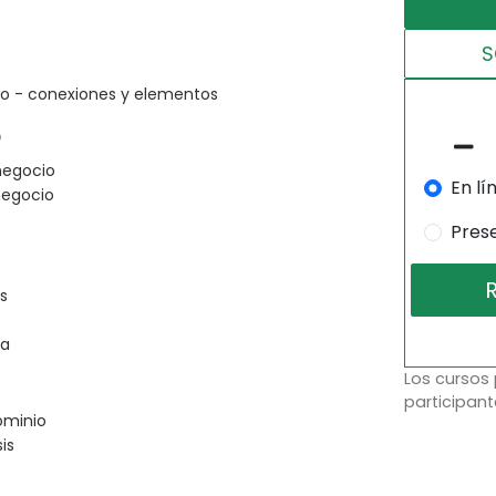
S
co - conexiones y elementos
o
negocio
En lí
negocio
Pres
s
ca
Los cursos
participant
ominio
is