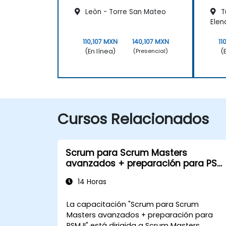
Leòn - Torre San Mateo
Tu
Elen
110,107 MXN
140,107 MXN
11
(En línea)
(
(Presencial)
Cursos Relacionados
Scrum para Scrum Masters
avanzados + preparación para PSM
II
14 Horas
La capacitación "Scrum para Scrum
Masters avanzados + preparación para
PSM II" está dirigida a Scrum Masters