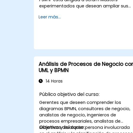
experimentados que desean ampliar sus
competencias, comprender más a fondo
Leer más...
el funcionamiento de Scrum y consolidars
como verdaderos líderes en metodologías
ágiles. El curso incluye la interpretación del
Scrum Guide conforme a la visión de
Scrum.org, elemento clave para el examen
PSM II. Los participantes adquieren
conocimiento práctico sobre la
integralidad del enfoque, la naturaleza
Análisis de Procesos de Negocio co
empírica, los valores de Scrum y el rol del
UML y BPMN
Scrum Master como líder. Además, el curs
prepara específicamente para el examen
14 Horas
PSM II, basado en la versión más reciente
del Scrum Guide.
Público objetivo del curso:
Gerentes que deseen comprender los
diagramas BPMN, consultores de negocio,
analistas de negocio, ingenieros de
procesos empresariales, analistas de
Objetivos del curso:
sistemas y cualquier persona involucrada