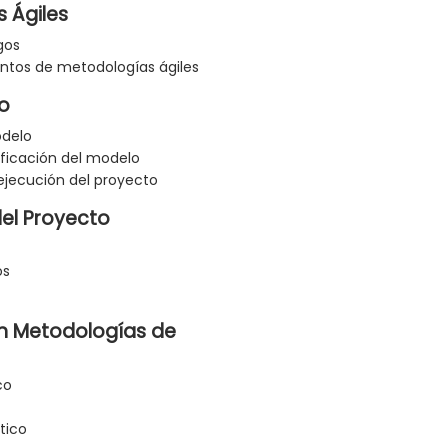
 Ágiles
gos
ntos de metodologías ágiles
lo
odelo
ificación del modelo
ejecución del proyecto
el Proyecto
os
en Metodologías de
co
tico