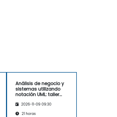
Análisis de negocio y
sistemas utilizando
notación UML: taller
práctico para PO en
2026-11-09 09:30
metodología Scrum
21 horas