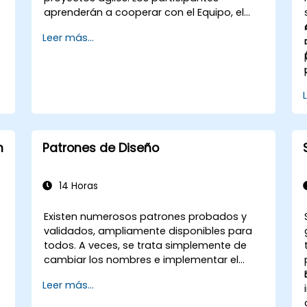
aprenderán a cooperar con el Equipo, el
Propietario del Producto, el Scrum Master y
Leer más...
el Cliente para facilitar el proceso de
e
desarrollo. A través de un proyecto
simulado, los participantes practicarán
escenarios comunes.
n
Patrones de Diseño
o
14 Horas
Existen numerosos patrones probados y
validados, ampliamente disponibles para
todos. A veces, se trata simplemente de
cambiar los nombres e implementar el
patrón en una tecnología específica. Esto
Leer más...
puede ahorrar cientos de horas que, de
otro modo, se dedicarían al diseño y las