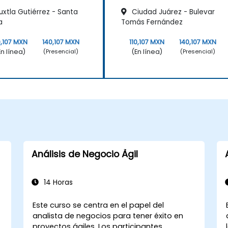
xtla Gutiérrez - Santa
Ciudad Juárez - Bulevar
a
Tomás Fernández
0,107 MXN
140,107 MXN
110,107 MXN
140,107 MXN
En línea)
(En línea)
(Presencial)
(Presencial)
Análisis de Negocio Àgil
14 Horas
Este curso se centra en el papel del
analista de negocios para tener éxito en
proyectos ágiles. Los participantes