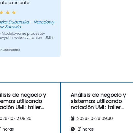
nte excelente.
szka Dubanska - Narodowy
sz Zdrowia
- Modelowanie procesów
owych z wykorzystaniem UML i
ón Automática
lisis de negocio y
Análisis de negocio y
temas utilizando
sistemas utilizando
ación UML: taller
notación UML: taller
ctico para PO en
práctico para PO en
026-10-12 09:30
2026-10-26 09:30
todología Scrum
metodología Scrum
1 horas
21 horas