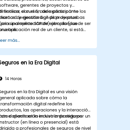
software, gerentes de proyectos y
directivos, con el fin de explicar cómo los
Al finalizar el curso, cada participante
marcos de gestión ágil de proyectos
diseñará y ejecutará un plan de pruebas
(principalmente SCRUM) abordan las
para una aplicación de ejemplo (puede ser
pruebas.
una aplicación real de un cliente, si está
disponible).
Leer más...
Seguros en la Era Digital
14 Horas
Seguros en la Era Digital es una visión
general aplicada sobre cómo la
transformación digital redefine los
productos, las operaciones y la interacción
con el cliente en la industria de seguros.
Esta capacitación en vivo impartida por un
instructor (en línea o presencial) está
dirigida a profesionales de seguros de nivel