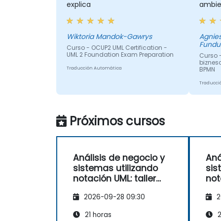
explica
ambie
Wiktoria Mandok-Gawrys
Agnie
Fundu
Curso - OCUP2 UML Certification -
UML 2 Foundation Exam Preparation
Curso 
biznes
Traducción Automática
BPMN
Traducci
Próximos cursos
Análisis de negocio y
Aná
sistemas utilizando
sis
notación UML: taller
not
práctico para PO en
prá
2026-09-28 09:30
2
metodología Scrum
me
21 horas
2