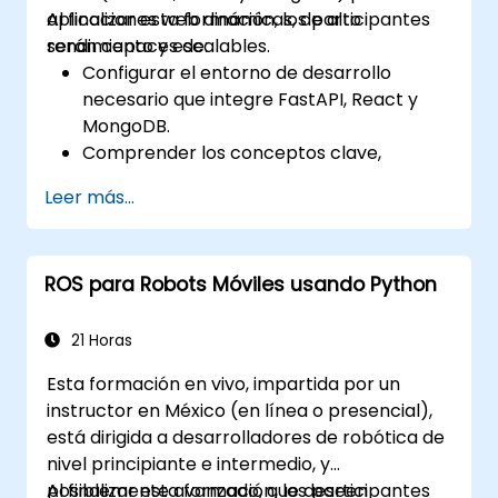
aplicaciones web dinámicas, de alto
Al finalizar esta formación, los participantes
rendimiento y escalables.
serán capaces de:
Configurar el entorno de desarrollo
necesario que integre FastAPI, React y
MongoDB.
Comprender los conceptos clave,
características y beneficios del stack
Leer más...
FARM.
Aprender a construir APIs REST con
FastAPI.
ROS para Robots Móviles usando Python
Descubrir cómo diseñar aplicaciones
interactivas con React.
Desarrollar, probar e implementar
21 Horas
aplicaciones (tanto front-end como
Esta formación en vivo, impartida por un
back-end) utilizando el stack FARM.
instructor en México (en línea o presencial),
está dirigida a desarrolladores de robótica de
nivel principiante e intermedio, y
posiblemente avanzado, que deseen
Al finalizar esta formación, los participantes