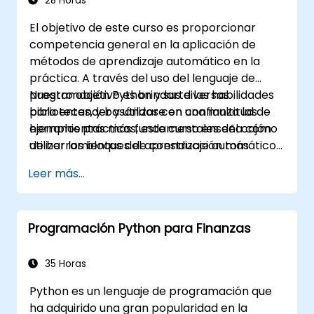
28 Horas
de datos.
El objetivo de este curso es proporcionar
competencia general en la aplicación de
métodos de aprendizaje automático en la
práctica. A través del uso del lenguaje de
programación Python y sus diversas
Nuestro objetivo es brindarte las habilidades
bibliotecas, y basándose en una multitud de
para entender y utilizar con confianza las
ejemplos prácticos, este curso enseña cómo
herramientas más fundamentales del cajón
utilizar los bloques de construcción más
de herramientas del aprendizaje automático
importantes del aprendizaje automático,
y evitar las trampas comunes de las
Leer más...
cómo tomar decisiones de modelado de
aplicaciones de Ciencia de Datos.
datos, interpretar las salidas de los algoritmos
y validar los resultados.
Programación Python para Finanzas
35 Horas
Python es un lenguaje de programación que
ha adquirido una gran popularidad en la