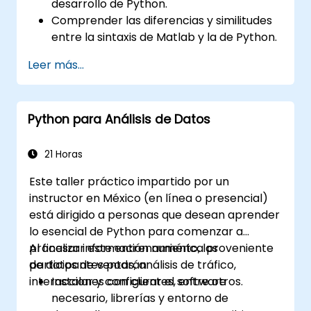
desarrollo de Python.
Comprender las diferencias y similitudes
entre la sintaxis de Matlab y la de Python.
Utilizar Python para obtener información
Leer más...
valiosa a partir de diversos conjuntos de
datos.
Convertir aplicaciones existentes de
Python para Análisis de Datos
Matlab a Python.
Integrar aplicaciones de Matlab y Python.
21 Horas
Este taller práctico impartido por un
instructor en México (en línea o presencial)
está dirigido a personas que desean aprender
lo esencial de Python para comenzar a
procesar información numérica proveniente
Al finalizar este entrenamiento, los
de datos de ventas, análisis de tráfico,
participantes podrán:
interacciones con clientes, entre otros.
Instalar y configurar el software
necesario, librerías y entorno de