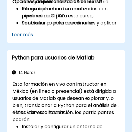
Opciones de personalización del curso
navegadores utilizando Selenium Grid.
Integrar pruebas automatizadas con
Para solicitar una formación
pipelines de CI/CD.
personalizada para este curso,
Solucionar problemas comunes y aplicar
contáctenos para coordinarlo.
mejores prácticas para la estabilidad de
Leer más...
la automatización.
Python para usuarios de Matlab
14 Horas
Esta formación en vivo con instructor en
México (en línea o presencial) está dirigida a
usuarios de Matlab que desean explorar y, o
bien, transicionar a Python para el análisis de
datos y la visualización.
Al finalizar esta formación, los participantes
podrán:
Instalar y configurar un entorno de