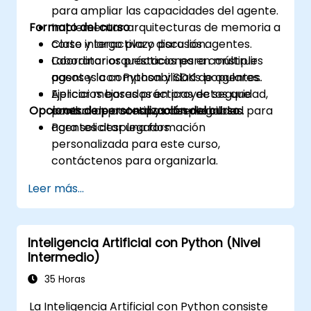
para ampliar las capacidades del agente.
Formato del curso
Implementar arquitecturas de memoria a
corto y largo plazo para los agentes.
Clase interactiva y discusión.
Coordinar orquestaciones en múltiples
Laboratorios prácticos para construir
pasos y la composabilidad de agentes.
agentes con Python y SDKs populares.
Aplicar mejores prácticas de seguridad,
Ejercicios basados en proyectos que
Opciones de personalización del curso
control de acceso y observabilidad para
producen prototipos desplegables.
agentes desplegados.
Para solicitar una formación
personalizada para este curso,
contáctenos para organizarla.
Leer más...
Inteligencia Artificial con Python (Nivel
Intermedio)
35 Horas
La Inteligencia Artificial con Python consiste