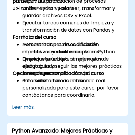
archivos y automatización de procesos
participantes podrán:
utilizando Pandas y Polars.
Utilizar Python para leer, transformar y
guardar archivos CSV y Excel.
Ejecutar tareas comunes de limpieza y
transformación de datos con Pandas y
Formato del curso
Polars.
Automatizar procesos de datos
Demostraciones de codificación
repetitivos mediante scripts en Python.
interactivas y conferencias breves.
Empaquetar scripts simples como
Ejercicios prácticos con ejemplos de
ejecutables y seguir las mejores prácticas
código guiados.
Opciones de personalización del curso
para proyectos.
Mini-proyectos prácticos para
automatizar tareas del mundo real.
Para solicitar una formación
personalizada para este curso, por favor
contáctanos para coordinarlo.
Leer más...
Python Avanzado: Mejores Prácticas y