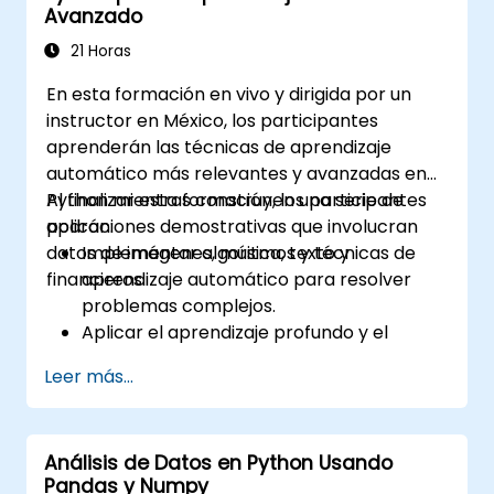
Avanzado
Recorrer sitios web y extraer información
de fuentes en línea.
21 Horas
Escribir programas que envíen
En esta formación en vivo y dirigida por un
notificaciones por correo electrónico.
instructor en México, los participantes
Utilizar las herramientas de depuración
aprenderán las técnicas de aprendizaje
de Python para resolver errores
automático más relevantes y avanzadas en
rápidamente.
Python mientras construyen una serie de
Al finalizar esta formación, los participantes
Controlar programáticamente el mouse
aplicaciones demostrativas que involucran
podrán:
y el teclado para hacer clic y escribir por
datos de imágenes, música, texto y
Implementar algoritmos y técnicas de
ti.
financieros.
aprendizaje automático para resolver
problemas complejos.
Aplicar el aprendizaje profundo y el
aprendizaje semisupervisado a
Leer más...
aplicaciones que involucran datos de
imágenes, música, texto y financieros.
Aprovechar al máximo el potencial de los
Análisis de Datos en Python Usando
algoritmos en Python.
Pandas y Numpy
Utilizar bibliotecas y paquetes como