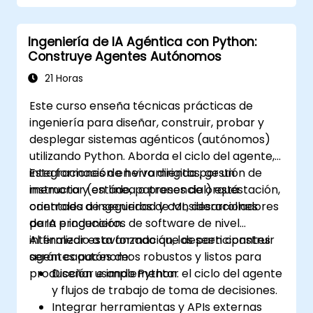
Ingeniería de IA Agéntica con Python:
Construye Agentes Autónomos
21 Horas
Este curso enseña técnicas prácticas de
ingeniería para diseñar, construir, probar y
desplegar sistemas agénticos (autónomos)
utilizando Python. Aborda el ciclo del agente,
integraciones de herramientas, gestión de
Esta formación en vivo dirigida por un
memoria y estado, patrones de orquestación,
instructor (en línea o presencial) está
controles de seguridad y consideraciones
orientada a ingenieros de ML, desarrolladores
para producción.
de IA e ingenieros de software de nivel
intermedio a avanzado que deseen construir
Al finalizar esta formación, los participantes
agentes autónomos robustos y listos para
serán capaces de:
producción usando Python.
Diseñar e implementar el ciclo del agente
y flujos de trabajo de toma de decisiones.
Integrar herramientas y APIs externas