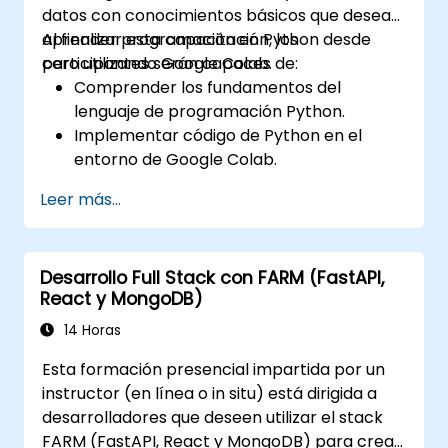
datos con conocimientos básicos que desean
aprender programación en Python desde
Al finalizar esta capacitación, los
cero utilizando Google Colab.
participantes serán capaces de:
Comprender los fundamentos del
lenguaje de programación Python.
Implementar código de Python en el
entorno de Google Colab.
Utilizar estructuras de control para
Leer más...
gestionar el flujo de un programa en
Python.
Crear funciones para organizar y
Desarrollo Full Stack con FARM (FastAPI,
reutilizar el código de manera efectiva.
React y MongoDB)
Explorar y utilizar bibliotecas básicas para
la programación en Python.
14 Horas
Esta formación presencial impartida por un
instructor (en línea o in situ) está dirigida a
desarrolladores que deseen utilizar el stack
FARM (FastAPI, React y MongoDB) para crear