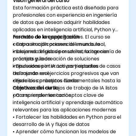
Visión general del curso
Esta formación práctica está diseñada para
profesionales con experiencia en ingeniería
de datos que desean adquirir habilidades
aplicadas en inteligencia artificial, Python y
modelos de lenguaje grandes. El curso se
Formato de la capacitación
centra en aplicaciones del mundo real,
• Capacitación presencial en un aula
incluyendo el uso de modelos, la ingeniería de
• Sesiones dirigidas por un instructor con
prompts y la creación de soluciones
práctica guiada
impulsadas por IA. Los participantes
• Discusiones interactivas y estudios de casos
trabajarán en ejercicios progresivos que van
del mundo real
desde los conceptos fundamentales hasta la
• Ejercicios prácticos diarios
construcción de flujos de trabajo de IA listos
Objetivos del curso
para su implementación.
• Comprender los conceptos clave de
inteligencia artificial y aprendizaje automático
relevantes para las aplicaciones modernas
• Fortalecer las habilidades en Python para el
desarrollo de IA y flujos de datos
• Aprender cómo funcionan los modelos de