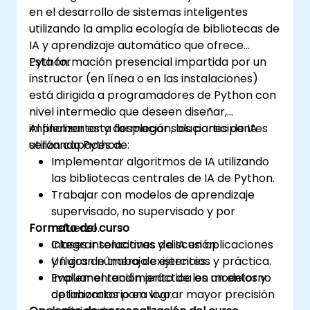
en el desarrollo de sistemas inteligentes
utilizando la amplia ecología de bibliotecas de
IA y aprendizaje automático que ofrece
Python.
Esta formación presencial impartida por un
instructor (en línea o en las instalaciones)
está dirigida a programadores de Python con
nivel intermedio que deseen diseñar,
implementar y desplegar soluciones de IA
Al finalizar esta formación, los participantes
utilizando Python.
serán capaces de:
Implementar algoritmos de IA utilizando
las bibliotecas centrales de IA de Python.
Trabajar con modelos de aprendizaje
supervisado, no supervisado y por
Formato del curso
refuerzo.
Integrar soluciones de IA en aplicaciones
Clases interactivas y discusión.
y flujos de trabajo existentes.
Un gran número de ejercicios y práctica.
Evaluar el rendimiento de los modelos y
Implementación práctica en un entorno
optimizarlos para lograr mayor precisión
de laboratorio en vivo.