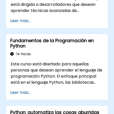
está dirigida a desarrolladores que desean
aprender técnicas avanzadas de
programación en Python, incluyendo cómo
Leer más...
aplicar este lenguaje versátil para resolver
problemas en áreas como aplicaciones
distribuidas, análisis y visualización de datos,
Fundamentos de la Programación en
programación de interfaces de usuario y
Python
scripting de mantenimiento.
14 Horas
Este curso está diseñado para aquellas
personas que desean aprender el lenguaje de
programación Python. El enfoque principal
está en el lenguaje Python, las bibliotecas
fundamentales, así como en la selección de
Leer más...
las mejores y más útiles bibliotecas
desarrolladas por la comunidad de Python.
Python impulsa a las empresas y es utilizado
Python: automatiza las cosas aburridas
por científicos en todo el mundo; es uno de