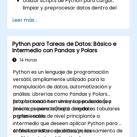
Utilizar scripts de Python para cargar,
limpiar y preprocesar datos dentro del
entorno de Power BI.
Leer más...
Potenciar las capacidades de
visualización de datos creando
visualizaciones personalizadas e
Python para Tareas de Datos: Básico e
interactivas con Python.
Intermedio con Pandas y Polars
Adquirir habilidades avanzadas de análisis
de datos utilizando Python.
14 Horas
Python es un lenguaje de programación
versátil, ampliamente utilizado para la
manipulación de datos, automatización y
análisis. Librerías como Pandas y Polars
proporcionan herramientas poderosas y
Esta formación en vivo y supervisada (en
prácticas para trabajar con datos tabulares
línea o presencial) está dirigida a
a gran escala.
profesionales de nivel principiante a
intermedio que deseen aplicar Python para el
análisis cotidiano de datos, procesamiento de
Al finalizar esta capacitación, los