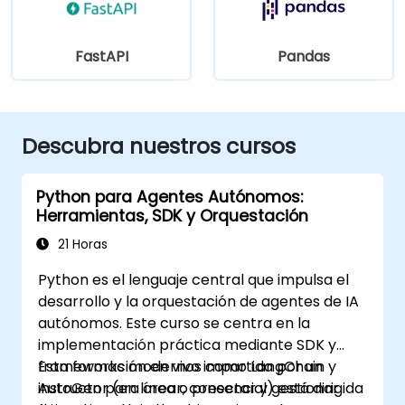
FastAPI
Pandas
Descubra nuestros cursos
Python para Agentes Autónomos:
Herramientas, SDK y Orquestación
21 Horas
Python es el lenguaje central que impulsa el
desarrollo y la orquestación de agentes de IA
autónomos. Este curso se centra en la
implementación práctica mediante SDK y
frameworks modernos como LangChain y
Esta formación en vivo impartida por un
AutoGen para crear, conectar y gestionar
instructor (en línea o presencial) está dirigida