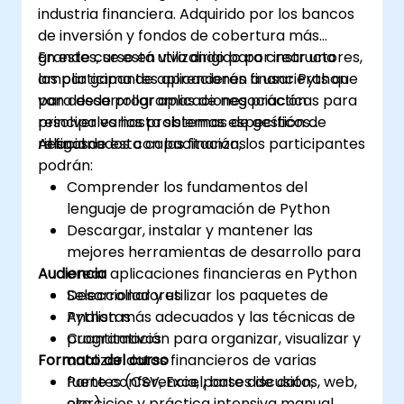
industria financiera. Adquirido por los bancos
de inversión y fondos de cobertura más
grandes, se está utilizando para crear una
En este curso en vivo dirigido por instructores,
amplia gama de aplicaciones financieras que
los participantes aprenderán a usar Python
van desde programas de negociación
para desarrollar aplicaciones prácticas para
principales hasta sistemas de gestión de
resolver varios problemas específicos
riesgos.
relacionados con las finanzas.
Al final de esta capacitación, los participantes
podrán:
Comprender los fundamentos del
lenguaje de programación de Python
Descargar, instalar y mantener las
mejores herramientas de desarrollo para
Audiencia
crear aplicaciones financieras en Python
Seleccionar y utilizar los paquetes de
Desarrolladores
Python más adecuados y las técnicas de
Analistas
programación para organizar, visualizar y
Cuantitativos
Formato del curso
analizar datos financieros de varias
fuentes (CSV, Excel, bases de datos, web,
Parte conferencia, parte discusión,
etc.)
ejercicios y práctica intensiva manual