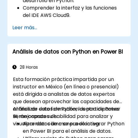
desarrollo en Python.
Comprender la interfaz y las funciones
del IDE AWS Cloud9.
Escribir, depurar e implementar
Leer más...
aplicaciones de Python en AWS Cloud9.
Colaborar con otros desarrolladores
utilizando la plataforma AWS Cloud9.
Análisis de datos con Python en Power BI
Integrar AWS Cloud9 con otros servicios
de AWS para implementaciones
avanzadas.
28 Horas
Esta formación práctica impartida por un
instructor en México (en línea o presencial)
está dirigida a analistas de datos expertos
que desean aprovechar las capacidades de
análisis de datos de Python dentro de Power
Al finalizar esta formación, los participantes
BI, mejorando su habilidad para analizar y
serán capaces de:
visualizar datos de manera efectiva.
Aprender cómo se puede integrar Python
en Power BI para el análisis de datos.