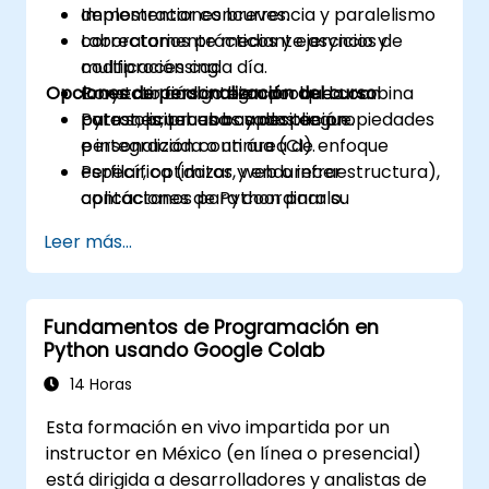
Implementar concurrencia y paralelismo
demostraciones breves.
correctamente mediante asyncio y
Laboratorios prácticos y ejercicios de
multiprocessing.
codificación cada día.
Opciones de personalización del curso
Construir código bien probado con
Proyecto final integrador que combina
pytest, pruebas basadas en propiedades
patrones, pruebas y despliegue.
Para solicitar una capacitación
e integración continua (CI).
personalizada o un área de enfoque
Perfilar, optimizar y endurecer
específica (datos, web o infraestructura),
aplicaciones de Python para su
contáctanos para coordinarlo.
despliegue en producción.
Leer más...
Empaquetar, distribuir e implementar
proyectos de Python utilizando
herramientas modernas y contenedores.
Fundamentos de Programación en
Python usando Google Colab
14 Horas
Esta formación en vivo impartida por un
instructor en México (en línea o presencial)
está dirigida a desarrolladores y analistas de