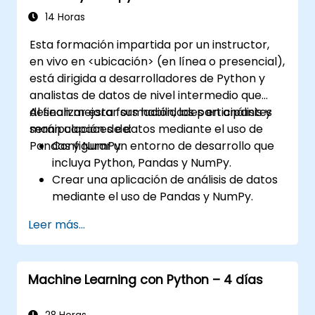
NumPy y Theano.
14 Horas
Esta formación impartida por un instructor,
en vivo en <ubicación> (en línea o presencial),
está dirigida a desarrolladores de Python y
analistas de datos de nivel intermedio que
desean mejorar sus habilidades en análisis y
Al finalizar esta formación, los participantes
manipulación de datos mediante el uso de
serán capaces de:
Pandas y NumPy.
Configurar un entorno de desarrollo que
incluya Python, Pandas y NumPy.
Crear una aplicación de análisis de datos
mediante el uso de Pandas y NumPy.
Ejecutar operaciones avanzadas de
Leer más...
limpieza, clasificación y filtrado de datos.
Llevar a cabo operaciones de agregación
y analizar series temporales.
Machine Learning con Python – 4 días
Visualizar datos utilizando Matplotlib y
otras bibliotecas de visualización.
Depurar y optimizar su código de análisis