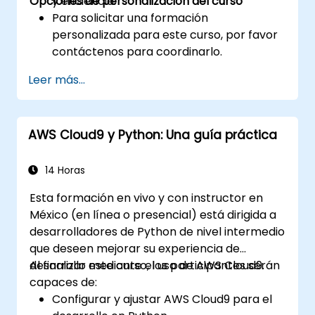
Opciones de personalización del curso
y eficiencia.
Para solicitar una formación
personalizada para este curso, por favor
contáctenos para coordinarlo.
Leer más...
AWS Cloud9 y Python: Una guía práctica
14 Horas
Esta formación en vivo y con instructor en
México (en línea o presencial) está dirigida a
desarrolladores de Python de nivel intermedio
que deseen mejorar su experiencia de
desarrollo mediante el uso de AWS Cloud9.
Al finalizar este curso, los participantes serán
capaces de:
Configurar y ajustar AWS Cloud9 para el