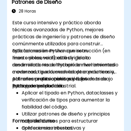
Patrones de Diseño
28 Horas
Este curso intensivo y práctico aborda
técnicas avanzadas de Python, mejores
prácticas de ingeniería y patrones de diseño
comúnmente utilizados para construir
aplicaciones en Python que sean
Esta formación en vivo con instrucción (en
mantenibles, verificables y de alto
línea o presencial) está dirigida a
rendimiento. Hace hincapié en herramientas
desarrolladores de Python de nivel intermedio
modernas, tipado, modelos de concurrencia,
a avanzado que desean adoptar prácticas y
patrones arquitectónicos y flujos de trabajo
patrones profesionales para sistemas de
Al finalizar esta capacitación, los
listos para producción.
Python de calidad industrial.
participantes podrán:
Aplicar el tipado en Python, dataclasses y
verificación de tipos para aumentar la
fiabilidad del código.
Utilizar patrones de diseño y principios
Formato del curso
arquitectónicos para estructurar
aplicaciones robustas.
Conferencias interactivas y