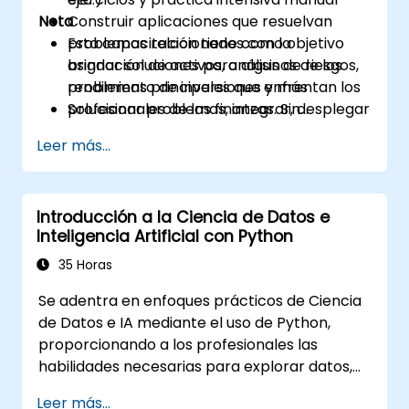
Nota
Construir aplicaciones que resuelvan
problemas relacionados con la
Esta capacitación tiene como objetivo
asignación de activos, análisis de riesgos,
brindar soluciones para algunos de los
rendimiento de inversiones y más
problemas principales que enfrentan los
Solucionar problemas, integrar, desplegar
profesionales de las finanzas. Sin
y optimizar una aplicación de Python
embargo, si tienes un tema, herramienta
Leer más...
o técnica específica que deseas agregar
o elaborar más, por favor contáctanos
para organizarlo.
Introducción a la Ciencia de Datos e
Inteligencia Artificial con Python
35 Horas
Se adentra en enfoques prácticos de Ciencia
de Datos e IA mediante el uso de Python,
proporcionando a los profesionales las
habilidades necesarias para explorar datos,
construir modelos de aprendizaje automático
Leer más...