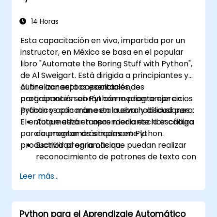
los lenguajes de programación más
populares.
14 Horas
Esta capacitación en vivo, impartida por un
instructor, en México se basa en el popular
libro "Automate the Boring Stuff with Python",
de Al Sweigart. Está dirigida a principiantes y
cubre conceptos esenciales de
Al finalizar esta capacitación, los
programación en Python mediante ejercicios
participantes sabrán cómo programar en
prácticos con mano en la obra y discusiones.
Python y aplicarán esta nueva habilidad para:
El enfoque está en aprender a escribir código
Automatizar tareas mediante la escritura
para aumentar drásticamente la
de programas simples en Python.
productividad en la oficina.
Escribir programas que puedan realizar
reconocimiento de patrones de texto con
"expresiones regulares".
Leer más...
Generar y actualizar hojas de cálculo de
Excel programáticamente.
Analizar (parsear) archivos PDF y
Python para el Aprendizaje Automático
documentos de Word.