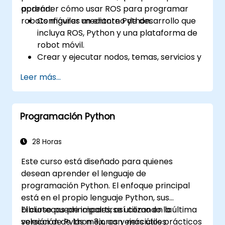
aprender cómo usar ROS para programar
podrán:
robots móviles mediante Python.
Configurar un entorno de desarrollo que
incluya ROS, Python y una plataforma de
robot móvil.
Crear y ejecutar nodos, temas, servicios y
acciones de ROS usando Python.
Leer más...
Usar herramientas y utilidades de ROS
para supervisar y depurar aplicaciones
de ROS.
Programación Python
Usar paquetes y bibliotecas de ROS para
realizar tareas comunes para robots
móviles.
28 Horas
Integrar ROS con otros marcos de
Este curso está diseñado para quienes
trabajo y herramientas.
desean aprender el lenguaje de
Solucionar problemas y depurar
programación Python. El enfoque principal
aplicaciones de ROS.
está en el propio lenguaje Python, sus
bibliotecas principales, así como en la
El curso puede impartirse utilizando la última
selección de las mejores y más útiles
versión de Python 3.x, con ejercicios prácticos