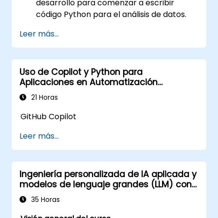
desarrollo para comenzar a escribir
código Python para el análisis de datos.
Analizar datos provenientes de fuentes
Leer más...
como Excel, archivos CSV, JSON y bases
de datos.
Limpie los datos para mejorar su utilidad
Uso de Copilot y Python para
antes de analizarlos.
Aplicaciones en Automatización
Realizar análisis estadísticos simples.
Industrial
Generar informes que presenten los
21 Horas
datos deseados en el formato adecuado,
GitHub Copilot
desde números simples hasta
visualizaciones de datos.
Leer más...
Obtener información valiosa a partir de
los datos, incluyendo tendencias de
rendimiento y áreas problemáticas.
Ingeniería personalizada de IA aplicada y
modelos de lenguaje grandes (LLM) con
Python
35 Horas