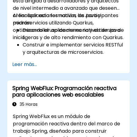
está dirigida a desarrolladores y arquitectos
de nivel intermedio a avanzado que deseen
crear aplicaciones nativas de Java y
Al finalizar esta formación, los participantes
microservicios utilizando Quarkus,
podrán:
optimizando el uso de memoria y el tiempo de
Desarrollar aplicaciones nativas de Java
inicio.
ligeras y de alto rendimiento con Quarkus.
Construir e implementar servicios RESTful
y arquitecturas de microservicios.
Utilizar GraalVM para la compilación
Leer más...
nativa y optimizar el inicio y la eficiencia
de memoria.
Empaquetar y contenerar aplicaciones
Spring WebFlux: Programación reactiva
para entornos Kubernetes y OpenShift.
para aplicaciones web escalables
35 Horas
Spring WebFlux es un módulo de
programación reactiva dentro del marco de
trabajo Spring, diseñado para construir