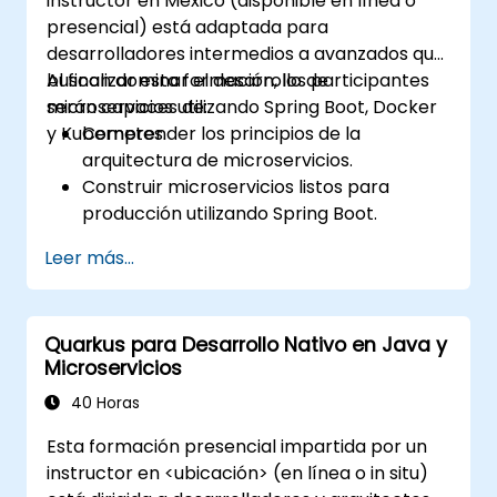
instructor en México (disponible en línea o
presencial) está adaptada para
desarrolladores intermedios a avanzados que
buscan dominar el desarrollo de
Al finalizar esta formación, los participantes
microservicios utilizando Spring Boot, Docker
serán capaces de:
y Kubernetes.
Comprender los principios de la
arquitectura de microservicios.
Construir microservicios listos para
producción utilizando Spring Boot.
Entender el papel crucial de Docker en el
Leer más...
contenedurizado de microservicios.
Configurar clústeres de Kubernetes para
implementar y orquestar microservicios.
Quarkus para Desarrollo Nativo en Java y
Microservicios
40 Horas
Esta formación presencial impartida por un
instructor en <ubicación> (en línea o in situ)