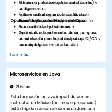
el flujo de datos entre tiendas (stores) y
Ejercicios prácticos y laboratorios de
componentes.
código.
Aplicar estrategias avanzadas de
Implementación práctica utilizando
Opciones de Personalización del Curso
TypeScript y pruebas para mejorar la
escenarios reales de proyectos.
mantenibilidad y fiabilidad.
Para solicitar una formación
Optimizar el rendimiento de la
personalizada para este curso, póngase
construcción, los flujos de trabajo CI/CD y
en contacto con nosotros para
los despliegues en producción.
coordinarla.
Leer más...
Microservicios en Java
21 Horas
Esta formación en vivo impartida por un
instructor en México (en línea o presencial)
está dirigida a desarrolladores de Java con