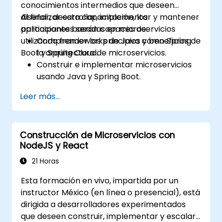
conocimientos intermedios que deseen
diseñar, desarrollar, implementar y mantener
Al finalizar esta capacitación, los
aplicaciones basadas en microservicios
participantes serán capaces de:
utilizando frameworks de Java como Spring
Comprender los principios y beneficios de
Boot y Spring Cloud.
la arquitectura de microservicios.
Construir e implementar microservicios
usando Java y Spring Boot.
Implementar el descubrimiento de
Leer más...
servicios, la gestión de configuraciones y
las puertas de enlace API (API gateways).
Asegurar, supervisar y escalar
Construcción de Microservicios con
microservicios de manera efectiva.
NodeJS y React
Desplegar microservicios utilizando
Docker y Kubernetes.
21 Horas
Esta formación en vivo, impartida por un
instructor México (en línea o presencial), está
dirigida a desarrolladores experimentados
que deseen construir, implementar y escalar