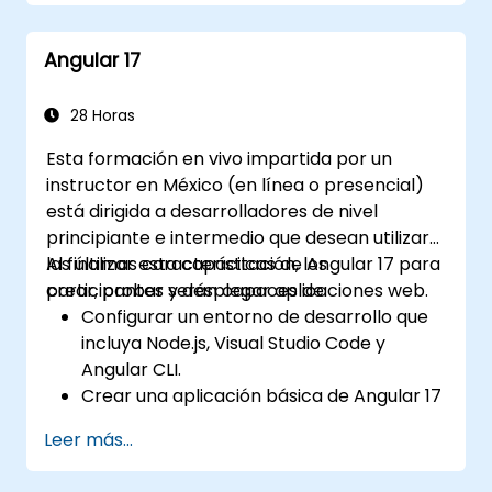
Desarrollar aplicaciones robustas y
escalables mediante Angular 18.
Angular 17
Implementar las mejores prácticas para
la organización del código y la
arquitectura.
28 Horas
Integrar aplicaciones de Angular con APIs
Esta formación en vivo impartida por un
RESTful.
instructor en México (en línea o presencial)
está dirigida a desarrolladores de nivel
principiante e intermedio que desean utilizar
las últimas características de Angular 17 para
Al finalizar esta capacitación, los
crear, probar y desplegar aplicaciones web.
participantes serán capaces de:
Configurar un entorno de desarrollo que
incluya Node.js, Visual Studio Code y
Angular CLI.
Crear una aplicación básica de Angular 17
que muestre datos y maneje
Leer más...
interacciones del usuario.
Utilizar componentes, directivas, tuberías