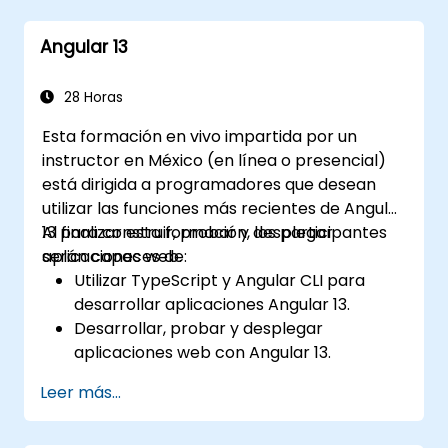
y recuperar datos de PLC.
Optimizar el rendimiento de las
Angular 13
aplicaciones para entornos industriales
en tiempo real.
28 Horas
Esta formación en vivo impartida por un
instructor en México (en línea o presencial)
está dirigida a programadores que desean
utilizar las funciones más recientes de Angular
13 para construir, probar y desplegar
Al finalizar esta formación, los participantes
aplicaciones web.
serán capaces de:
Utilizar TypeScript y Angular CLI para
desarrollar aplicaciones Angular 13.
Desarrollar, probar y desplegar
aplicaciones web con Angular 13.
Crear componentes web que puedan
Leer más...
usarse en cualquier aplicación o página
web.