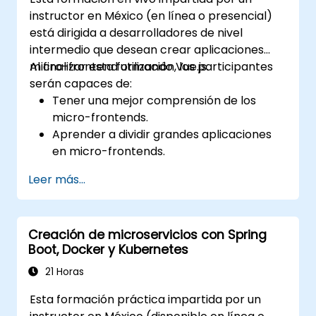
instructor en México (en línea o presencial)
está dirigida a desarrolladores de nivel
intermedio que desean crear aplicaciones
micro-frontend utilizando Vue.js.
Al finalizar esta formación, los participantes
serán capaces de:
Tener una mejor comprensión de los
micro-frontends.
Aprender a dividir grandes aplicaciones
en micro-frontends.
Implementar micro-frontends utilizando
Leer más...
diferentes enfoques.
Crear aplicaciones micro-frontend con
Vue.js.
Creación de microservicios con Spring
Boot, Docker y Kubernetes
21 Horas
Esta formación práctica impartida por un