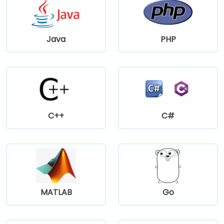
Java
PHP
C++
C#
MATLAB
Go