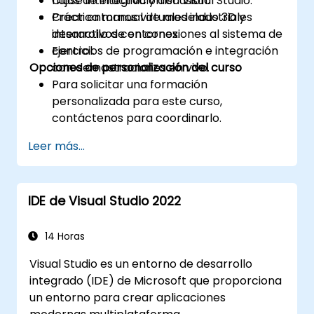
flujos de integración en Visual Studio.
Clase interactiva y discusión.
Crear entornos virtuales industriales
Práctica manual de modelado 3D y
interactivos con conexiones al sistema de
desarrollo de entornos.
control.
Ejercicios de programación e integración
Opciones de personalización del curso
con demostraciones en vivo.
Para solicitar una formación
personalizada para este curso,
contáctenos para coordinarlo.
Leer más...
IDE de Visual Studio 2022
14 Horas
Visual Studio es un entorno de desarrollo
integrado (IDE) de Microsoft que proporciona
un entorno para crear aplicaciones