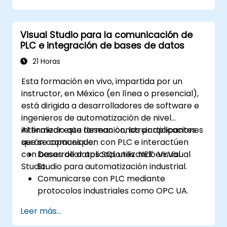
Visual Studio para la comunicación de
PLC e integración de bases de datos
21 Horas
Esta formación en vivo, impartida por un
instructor, en México (en línea o presencial),
está dirigida a desarrolladores de software e
ingenieros de automatización de nivel
intermedio que desean construir aplicaciones
Al finalizar esta formación, los participantes
que se comuniquen con PLC e interactúen
serán capaces de:
con bases de datos SQL utilizando Visual
Desarrollar aplicaciones .NET en Visual
Studio.
Studio para automatización industrial.
Comunicarse con PLC mediante
protocolos industriales como OPC UA.
Implementar interacciones con bases de
Leer más...
datos usando SQL Server para almacenar