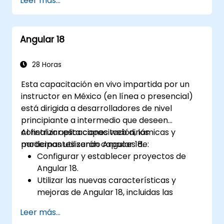
Leer más...
gestión del estado con RxJS y señales
(signals).
Construir, probar y desplegar
Angular 18
aplicaciones Angular listas para
producción.
28 Horas
Esta capacitación en vivo impartida por un
instructor en México (en línea o presencial)
está dirigida a desarrolladores de nivel
principiante a intermedio que deseen
construir aplicaciones web dinámicas y
Al finalizar esta capacitación, los
modernas utilizando Angular 18.
participantes serán capaces de:
Configurar y establecer proyectos de
Angular 18.
Utilizar las nuevas características y
mejoras de Angular 18, incluidas las
capacidades optimizadas de TypeScript
Leer más...
4.7 y la detección de cambios sin zonas.