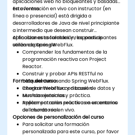
aplicaciones web no bloqueantes y basadas
en eventos.
Esta formación en vivo con instructor (en
línea o presencial) está dirigida a
desarrolladores de Java de nivel principiante
a intermedio que desean construir
aplicaciones escalables y responsivas
Al finalizar esta formación, los participantes
utilizando Spring WebFlux.
serán capaces de:
Comprender los fundamentos de la
programación reactiva con Project
Reactor.
Construir y probar APIs RESTful no
Formato del curso
bloqueantes usando Spring WebFlux.
Integrar WebFlux con bases de datos y
Charla interactiva y discusión.
servicios externos.
Muchas ejercicios y práctica.
Aplicar patrones reactivos a escenarios
Implementación práctica en un entorno
del mundo real.
de laboratorio en vivo.
Opciones de personalización del curso
Para solicitar una formación
personalizada para este curso, por favor