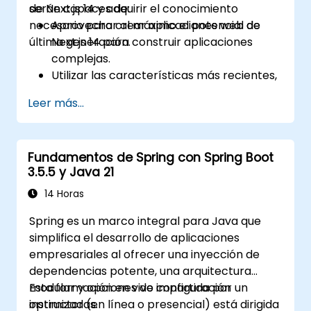
de Next.js 14 y adquirir el conocimiento
serán capaces de:
necesario para crear aplicaciones web de
Aprovechar al máximo el potencial de
última generación.
Next.js 14 para construir aplicaciones
complejas.
Utilizar las características más recientes,
como Middleware, Componentes del
Leer más...
Servidor React y Funciones de Borde.
Implementar buenas prácticas para
optimizar el rendimiento, la escalabilidad
Fundamentos de Spring con Spring Boot
y el SEO.
3.5.5 y Java 21
Diagnosticar y resolver eficazmente los
problemas comunes en aplicaciones
14 Horas
Next.js.
Spring es un marco integral para Java que
simplifica el desarrollo de aplicaciones
empresariales al ofrecer una inyección de
dependencias potente, una arquitectura
modular y opciones de configuración
Esta formación en vivo impartida por un
optimizadas.
instructor (en línea o presencial) está dirigida