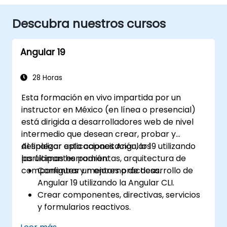
Descubra nuestros cursos
Angular 19
28 Horas
Esta formación en vivo impartida por un
instructor en México (en línea o presencial)
está dirigida a desarrolladores web de nivel
intermedio que desean crear, probar y
desplegar aplicaciones Angular 19 utilizando
Al finalizar esta capacitación, los
las últimas herramientas, arquitectura de
participantes podrán:
componentes y mejores prácticas.
Configurar un entorno de desarrollo de
Angular 19 utilizando la Angular CLI.
Crear componentes, directivas, servicios
y formularios reactivos.
Utilizar enrutamiento, el cliente HTTP y la