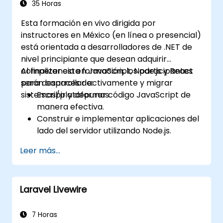
y excepciones en Groovy.
35 Horas
Esta formación en vivo dirigida por
instructores en México (en línea o presencial)
está orientada a desarrolladores de .NET de
nivel principiante que desean adquirir
competencia en JavaScript, Node.js y React
Al finalizar esta formación, los participantes
para desarrollar activamente y migrar
serán capaces de:
sistemas/plataformas.
Escribir y depurar código JavaScript de
manera efectiva.
Construir e implementar aplicaciones del
lado del servidor utilizando Node.js.
Desarrollar interfaces de usuario
Leer más...
dinámicas y responsivas con React.
Integrar componentes front-end y back-
end para crear aplicaciones de pila
Laravel Livewire
completa (full-stack).
Comprender las mejores prácticas para
migrar sistemas heredados a
7 Horas