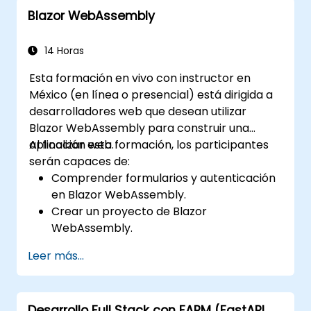
Blazor WebAssembly
14 Horas
Esta formación en vivo con instructor en
México (en línea o presencial) está dirigida a
desarrolladores web que desean utilizar
Blazor WebAssembly para construir una
aplicación web.
Al finalizar esta formación, los participantes
serán capaces de:
Comprender formularios y autenticación
en Blazor WebAssembly.
Crear un proyecto de Blazor
WebAssembly.
Aprender diferentes formas de ejecutar
Leer más...
su aplicación web.
Desarrollo Full Stack con FARM (FastAPI,