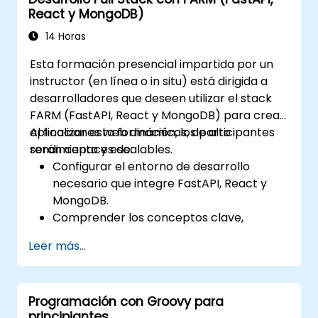
React y MongoDB)
14 Horas
Esta formación presencial impartida por un
instructor (en línea o in situ) está dirigida a
desarrolladores que deseen utilizar el stack
FARM (FastAPI, React y MongoDB) para crear
aplicaciones web dinámicas, de alto
Al finalizar esta formación, los participantes
rendimiento y escalables.
serán capaces de:
Configurar el entorno de desarrollo
necesario que integre FastAPI, React y
MongoDB.
Comprender los conceptos clave,
características y beneficios del stack
Leer más...
FARM.
Aprender a construir APIs REST con
FastAPI.
Programación con Groovy para
Descubrir cómo diseñar aplicaciones
principiantes