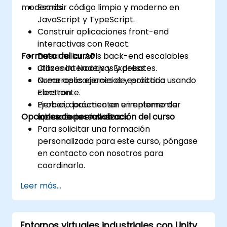
modernas.
Escribir código limpio y moderno en
JavaScript y TypeScript.
Construir aplicaciones front-end
interactivas con React.
Formato del curso
Desarrollar APIs back-end escalables
utilizando Node.js y Express.
Clases interactivas y debates.
Crear aplicaciones de escritorio usando
Numerosos ejercicios y práctica
Electron.
constante.
Probar, documentar e implementar
Ejercicio práctico en un entorno de
Opciones de personalización del curso
aplicaciones full-stack.
laboratorio en vivo.
Para solicitar una formación
personalizada para este curso, póngase
en contacto con nosotros para
coordinarlo.
Leer más...
Entornos virtuales industriales con Unity,