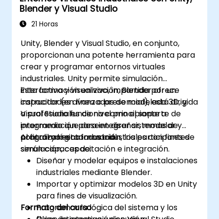
Blender y Visual Studio
21 Horas
Unity, Blender y Visual Studio, en conjunto,
proporcionan una potente herramienta para
crear y programar entornos virtuales
industriales. Unity permite simulación
interactiva y visualización, Blender ofrece
Esta formación en vivo, impartida por un
capacidades avanzadas de modelado 3D, y
instructor (en línea o presencial), está dirigida
Visual Studio funciona como el soporte de
a profesionales de nivel principiante a
programación para integrar sistemas de
intermedio que deseen diseñar, modelar y
control y lógica industrial.
programar entornos industriales con fines de
Al finalizar esta formación, los participantes
simulación, capacitación e integración.
serán capaces de:
Diseñar y modelar equipos e instalaciones
industriales mediante Blender.
Importar y optimizar modelos 3D en Unity
para fines de visualización.
Formato del curso
Programar la lógica del sistema y los