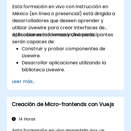
plataformas modernas basadas en
Esta formación en vivo con instrucción en
JavaScript.
México (en línea o presencial) está dirigida a
desarrolladores que deseen aprender y
utilizar Livewire para crear interfaces de
aplicaciones modernas y dinámicas.
Al finalizar esta formación, los participantes
serán capaces de:
Construir y probar componentes de
Livewire.
Desarrollar aplicaciones utilizando la
biblioteca Livewire.
Crear componentes dinámicos dentro de
Leer más...
PHP.
Creación de Micro-frontends con Vue.js
14 Horas
Esta formación en vivo impartida por un