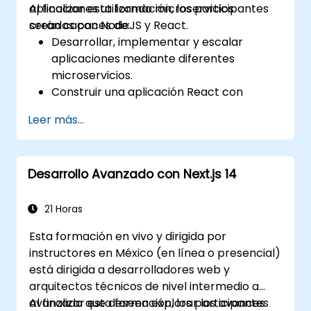
aplicaciones utilizando microservicios
Al finalizar esta formación, los participantes
creados con NodeJS y React.
serán capaces de:
Desarrollar, implementar y escalar
aplicaciones mediante diferentes
microservicios.
Construir una aplicación React con
renderizado del lado del servidor.
Leer más...
Implementar aplicaciones multisede en la
nube utilizando Docker y Kubernetes.
Ejecutar pruebas de aplicaciones sobre
Desarrollo Avanzado con Next.js 14
los microservicios.
21 Horas
Esta formación en vivo y dirigida por
instructores en México (en línea o presencial)
está dirigida a desarrolladores web y
arquitectos técnicos de nivel intermedio a
avanzado que deseen explorar los avances
Al finalizar esta formación, los participantes