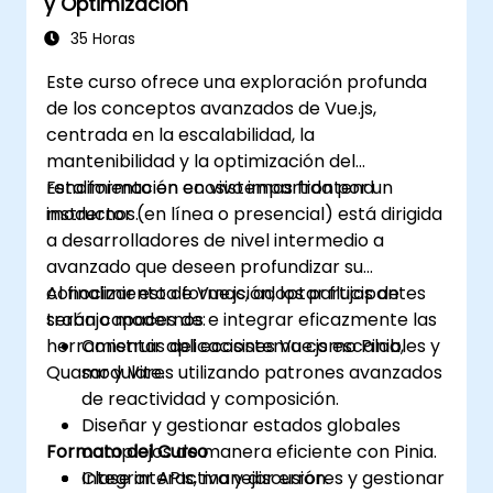
y Optimización
características de PWA.
35 Horas
Este curso ofrece una exploración profunda
de los conceptos avanzados de Vue.js,
centrada en la escalabilidad, la
mantenibilidad y la optimización del
rendimiento en ecosistemas frontend
Esta formación en vivo impartida por un
modernos.
instructor (en línea o presencial) está dirigida
a desarrolladores de nivel intermedio a
avanzado que deseen profundizar su
conocimiento de Vue.js, adoptar flujos de
Al finalizar esta formación, los participantes
trabajo modernos e integrar eficazmente las
serán capaces de:
herramientas del ecosistema como Pinia,
Construir aplicaciones Vue.js escalables y
Quasar y Vite.
modulares utilizando patrones avanzados
de reactividad y composición.
Diseñar y gestionar estados globales
Formato del Curso
complejos de manera eficiente con Pinia.
Integrar APIs, manejar errores y gestionar
Clase interactiva y discusión.