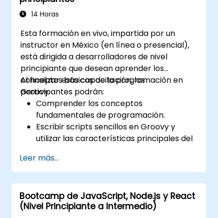
interactivas con React.
Desarrollar, probar e implementar
14 Horas
aplicaciones (tanto front-end como
Esta formación en vivo, impartida por un
back-end) utilizando el stack FARM.
instructor en México (en línea o presencial),
está dirigida a desarrolladores de nivel
principiante que desean aprender los
conceptos básicos de la programación en
Al finalizar esta capacitación, los
Groovy.
participantes podrán:
Comprender los conceptos
fundamentales de programación.
Escribir scripts sencillos en Groovy y
utilizar las características principales del
lenguaje.
Leer más...
Entender y aplicar los principios básicos
de la programación orientada a objetos
usando Groovy.
Bootcamp de JavaScript, Node.js y React
Aprender técnicas básicas de manejo de
(Nivel Principiante a Intermedio)
errores para gestionar errores comunes