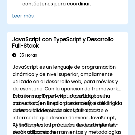
contáctenos para coordinar.
Leer más...
JavaScript con TypeScript y Desarrollo
Full-Stack
35 Horas
JavaScript es un lenguaje de programación
dinámico y de nivel superior, ampliamente
utilizado en el desarrollo web, para móviles y
de escritorio. Con la aparición de frameworks
modernos y TypeScript, JavaScript se ha
Esta formación en vivo, impartida por un
convertido en un pilar fundamental del
instructor (en línea o presencial), está dirigida
desarrollo de aplicaciones full-stack.
a desarrolladores de nivel principiante e
intermedio que desean dominar JavaScript,
TypeScript y las prácticas de desarrollo full-
Al finalizar esta formación, los participantes
stack utilizando herramientas y metodologías
serán capaces de: