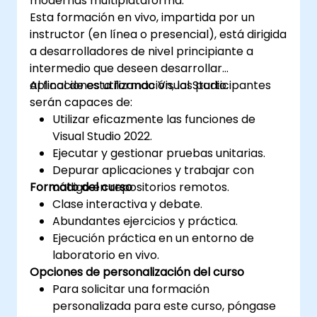
modernas multiplataforma.
Esta formación en vivo, impartida por un
instructor (en línea o presencial), está dirigida
a desarrolladores de nivel principiante a
intermedio que deseen desarrollar
aplicaciones utilizando Visual Studio.
Al final de esta formación, los participantes
serán capaces de:
Utilizar eficazmente las funciones de
Visual Studio 2022.
Ejecutar y gestionar pruebas unitarias.
Depurar aplicaciones y trabajar con
Formato del curso
código en repositorios remotos.
Clase interactiva y debate.
Abundantes ejercicios y práctica.
Ejecución práctica en un entorno de
laboratorio en vivo.
Opciones de personalización del curso
Para solicitar una formación
personalizada para este curso, póngase