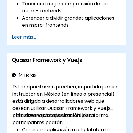
Tener una mejor comprensión de los
micro-frontends.
Aprender a dividir grandes aplicaciones
en micro-frontends.
Implementar micro-frontends utilizando
Leer más...
diferentes enfoques.
Crear aplicaciones micro-frontend con
Vue.js.
Quasar Framework y Vue.js
14 Horas
Esta capacitación práctica, impartida por un
instructor en México (en línea o presencial),
está dirigida a desarrolladores web que
desean utilizar Quasar Framework y Vue.js
para crear aplicaciones multiplataforma.
Al finalizar esta capacitación, los
participantes podrán:
Crear una aplicación multiplataforma