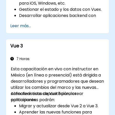
para iOS, Windows, etc.
Gestionar el estado y los datos con Vuex.
Desarrollar aplicaciones backend con
Firebase.
Leer más...
Vue 3
7 Horas
Esta capacitación en vivo con instructor en
México (en línea o presencial) está dirigida a
desarrolladores y programadores que desean
utilizar los cambios del marco y las nuevas
características de Vue 3 para crear
Al finalizar esta capacitación, los
aplicaciones.
participantes podrán:
Migrar y actualizar desde Vue 2 a Vue 3.
Aprender las nuevas funciones para