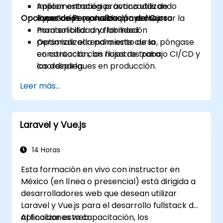
Aplicar estrategias avanzadas de
Implementación práctica utilizando
Opciones de Personalización del Curso
TypeScript y pruebas para mejorar la
escenarios reales de proyectos.
mantenibilidad y fiabilidad.
Para solicitar una formación
Optimizar el rendimiento de la
personalizada para este curso, póngase
construcción, los flujos de trabajo CI/CD y
en contacto con nosotros para
los despliegues en producción.
coordinarla.
Leer más...
Laravel y Vue.js
14 Horas
Esta formación en vivo con instructor en
México (en línea o presencial) está dirigida a
desarrolladores web que desean utilizar
Laravel y Vue.js para el desarrollo fullstack de
aplicaciones web.
Al finalizar esta capacitación, los