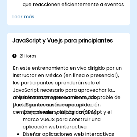
que reaccionen eficientemente a eventos
del usuario.
Leer más...
Escribir código modular y reutilizable.
Progresar gradualmente una vista hacia
una aplicación completa de página única.
JavaScript y Vue.js para principiantes
Integrar VueJS en una página web
existente.
Utilizar el ecosistema de Vue para
21 Horas
extender la capacidad del marco de
En este entrenamiento en vivo dirigido por un
trabajo.
instructor en México (en línea o presencial),
los participantes aprenderán solo el
JavaScript necesario para aprovechar la
arquitectura progresivamente adoptable de
Al finalizar este entrenamiento, los
Vue JS para construir una aplicación
participantes serán capaces de:
compleja de una sola página (SPA).
Comprender y utilizar JavaScript y el
marco VueJS para construir una
aplicación web interactiva.
Diseñar aplicaciones web interactivas