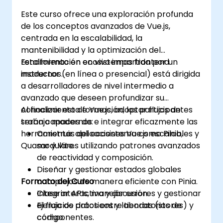
Este curso ofrece una exploración profunda
de los conceptos avanzados de Vue.js,
centrada en la escalabilidad, la
mantenibilidad y la optimización del
rendimiento en ecosistemas frontend
Esta formación en vivo impartida por un
modernos.
instructor (en línea o presencial) está dirigida
a desarrolladores de nivel intermedio a
avanzado que deseen profundizar su
conocimiento de Vue.js, adoptar flujos de
Al finalizar esta formación, los participantes
trabajo modernos e integrar eficazmente las
serán capaces de:
herramientas del ecosistema como Pinia,
Construir aplicaciones Vue.js escalables y
Quasar y Vite.
modulares utilizando patrones avanzados
de reactividad y composición.
Diseñar y gestionar estados globales
Formato del Curso
complejos de manera eficiente con Pinia.
Integrar APIs, manejar errores y gestionar
Clase interactiva y discusión.
el flujo de datos entre tiendas (stores) y
Ejercicios prácticos y laboratorios de
componentes.
código.