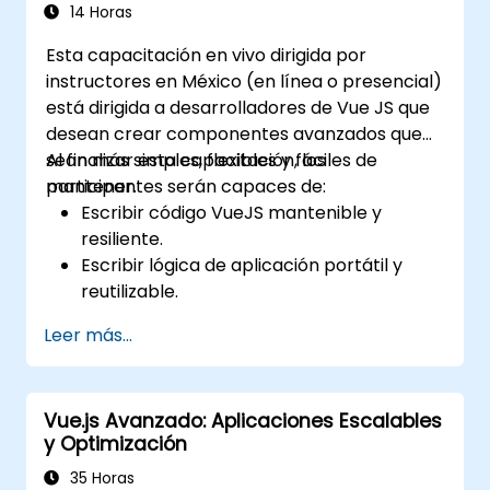
14 Horas
Esta capacitación en vivo dirigida por
instructores en México (en línea o presencial)
está dirigida a desarrolladores de Vue JS que
desean crear componentes avanzados que
sean más simples, flexibles y fáciles de
Al finalizar esta capacitación, los
mantener.
participantes serán capaces de:
Escribir código VueJS mantenible y
resiliente.
Escribir lógica de aplicación portátil y
reutilizable.
Crear componentes y widgets
Leer más...
personalizados evitando la complejidad
innecesaria.
Vue.js Avanzado: Aplicaciones Escalables
y Optimización
35 Horas