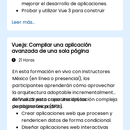
mejorar el desarrollo de aplicaciones.
Probar y utilizar Vue 3 para construir
aplicaciones mantenibles y confiables.
Leer más...
Vue.js: Compilar una aplicación
avanzada de una sola página
21 Horas
En esta formación en vivo con instructores
México (en línea o presencial), los
participantes aprenderán cómo aprovechar
la arquitectura adoptable incrementalmente
de Vue JS para crear una aplicación compleja
Al finalizar esta capacitación, los
de página única (SPA).
participantes podrán:
Crear aplicaciones web que procesen y
rendericen datos de forma condicional.
Diseñar aplicaciones web interactivas