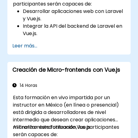
participantes serán capaces de:
Desarrollar aplicaciones web con Laravel
y Vue.js.
Integrar la API del backend de Laravel en
Vue.js.
Desplegar una aplicación de Laravel.
Leer más...
Creación de Micro-frontends con Vue.js
14 Horas
Esta formación en vivo impartida por un
instructor en México (en línea o presencial)
está dirigida a desarrolladores de nivel
intermedio que desean crear aplicaciones
micro-frontend utilizando Vue.js.
Al finalizar esta formación, los participantes
serán capaces de: