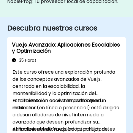
NobleProg: Tu proveedor local de capacitación.
Descubra nuestros cursos
Vue.js Avanzado: Aplicaciones Escalables
y Optimización
35 Horas
Este curso ofrece una exploración profunda
de los conceptos avanzados de Vue.js,
centrada en la escalabilidad, la
mantenibilidad y la optimización del
rendimiento en ecosistemas frontend
Esta formación en vivo impartida por un
modernos.
instructor (en línea o presencial) está dirigida
a desarrolladores de nivel intermedio a
avanzado que deseen profundizar su
conocimiento de Vue.js, adoptar flujos de
Al finalizar esta formación, los participantes