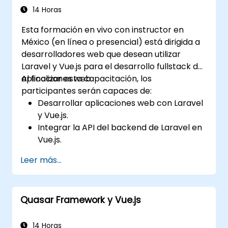
14 Horas
Esta formación en vivo con instructor en
México (en línea o presencial) está dirigida a
desarrolladores web que desean utilizar
Laravel y Vue.js para el desarrollo fullstack de
aplicaciones web.
Al finalizar esta capacitación, los
participantes serán capaces de:
Desarrollar aplicaciones web con Laravel
y Vue.js.
Integrar la API del backend de Laravel en
Vue.js.
Desplegar una aplicación de Laravel.
Leer más...
Quasar Framework y Vue.js
14 Horas