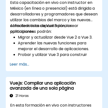
Esta capacitación en vivo con instructor en
México (en línea o presencial) está dirigida a
desarrolladores y programadores que desean
utilizar los cambios del marco y las nuevas
características de Vue 3 para crear
Al finalizar esta capacitación, los
aplicaciones.
participantes podrán:
Migrar y actualizar desde Vue 2 a Vue 3.
Aprender las nuevas funciones para
mejorar el desarrollo de aplicaciones.
Probar y utilizar Vue 3 para construir
aplicaciones mantenibles y confiables.
Leer más...
Vue.js: Compilar una aplicación
avanzada de una sola página
21 Horas
En esta formación en vivo con instructores