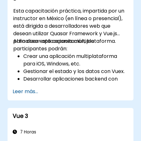
Esta capacitación práctica, impartida por un
instructor en México (en línea o presencial),
está dirigida a desarrolladores web que
desean utilizar Quasar Framework y Vue.js
para crear aplicaciones multiplataforma.
Al finalizar esta capacitación, los
participantes podrán:
Crear una aplicación multiplataforma
para iOS, Windows, etc.
Gestionar el estado y los datos con Vuex.
Desarrollar aplicaciones backend con
Firebase.
Leer más...
Vue 3
7 Horas