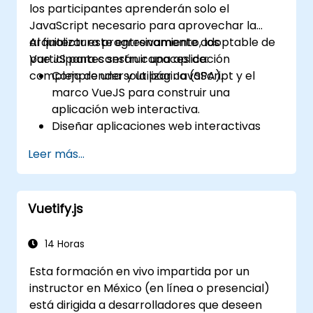
los participantes aprenderán solo el
JavaScript necesario para aprovechar la
arquitectura progresivamente adoptable de
Al finalizar este entrenamiento, los
Vue JS para construir una aplicación
participantes serán capaces de:
compleja de una sola página (SPA).
Comprender y utilizar JavaScript y el
marco VueJS para construir una
aplicación web interactiva.
Diseñar aplicaciones web interactivas
que reaccionen eficientemente a los
Leer más...
eventos del usuario.
Escribir código modular y reutilizable.
Progressivamente convertir una vista en
Vuetify.js
una aplicación completa de una sola
página.
14 Horas
Esta formación en vivo impartida por un
instructor en México (en línea o presencial)
está dirigida a desarrolladores que deseen