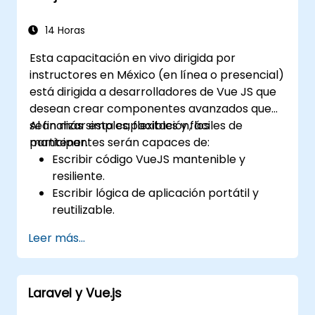
14 Horas
Esta capacitación en vivo dirigida por
instructores en México (en línea o presencial)
está dirigida a desarrolladores de Vue JS que
desean crear componentes avanzados que
sean más simples, flexibles y fáciles de
Al finalizar esta capacitación, los
mantener.
participantes serán capaces de:
Escribir código VueJS mantenible y
resiliente.
Escribir lógica de aplicación portátil y
reutilizable.
Crear componentes y widgets
Leer más...
personalizados evitando la complejidad
innecesaria.
Laravel y Vue.js