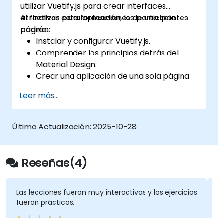
utilizar Vuetify.js para crear interfaces
atractivas para aplicaciones de una sola
Al finalizar esta formación, los participantes
página.
podrán:
Instalar y configurar Vuetify.js.
Comprender los principios detrás del
Material Design.
Crear una aplicación de una sola página
con una interfaz de usuario avanzada
Leer más...
utilizando Vue.js y Vuetify.js.
Última Actualización:
2025-10-28
Reseñas(4)
Las lecciones fueron muy interactivas y los ejercicios
fueron prácticos.