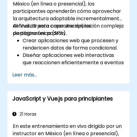
México (en línea o presencial), los
participantes aprenderán cómo aprovechar
la arquitectura adoptable incrementalmente
de Vue JS para crear una aplicación compleja
Al finalizar esta capacitación, los
de página única (SPA).
participantes podrán:
Crear aplicaciones web que procesen y
rendericen datos de forma condicional.
Diseñar aplicaciones web interactivas
que reaccionen eficientemente a eventos
del usuario.
Leer más...
Escribir código modular y reutilizable.
Progresar gradualmente una vista hacia
una aplicación completa de página única.
JavaScript y Vue.js para principiantes
Integrar VueJS en una página web
existente.
Utilizar el ecosistema de Vue para
21 Horas
extender la capacidad del marco de
En este entrenamiento en vivo dirigido por un
trabajo.
instructor en México (en línea o presencial),