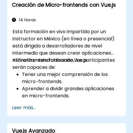
Creación de Micro-frontends con Vue.js
14 Horas
Esta formación en vivo impartida por un
instructor en México (en línea o presencial)
está dirigida a desarrolladores de nivel
intermedio que desean crear aplicaciones
micro-frontend utilizando Vue.js.
Al finalizar esta formación, los participantes
serán capaces de:
Tener una mejor comprensión de los
micro-frontends.
Aprender a dividir grandes aplicaciones
en micro-frontends.
Implementar micro-frontends utilizando
Leer más...
diferentes enfoques.
Crear aplicaciones micro-frontend con
Vue.js.
Vue.js Avanzado