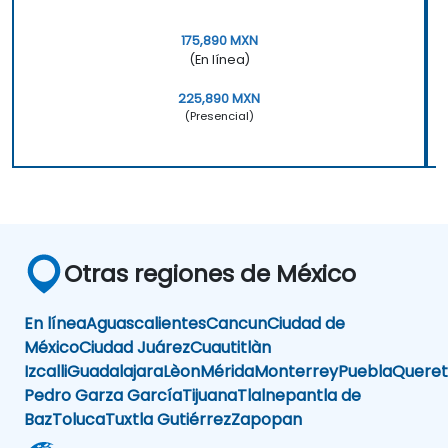
175,890 MXN
(En línea)
225,890 MXN
(Presencial)
Otras regiones de México
En línea
Aguascalientes
Cancun
Ciudad de
México
Ciudad Juárez
Cuautitlàn
Izcalli
Guadalajara
Lèon
Mérida
Monterrey
Puebla
Queret
Pedro Garza García
Tijuana
Tlalnepantla de
Baz
Toluca
Tuxtla Gutiérrez
Zapopan