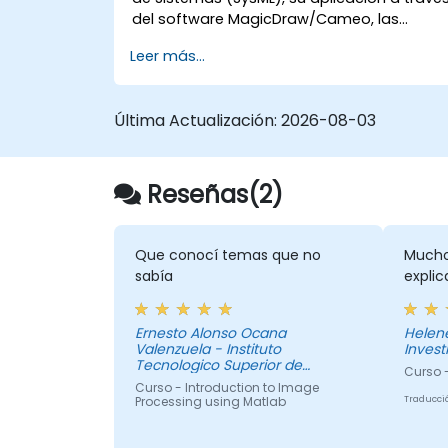
del software MagicDraw/Cameo, las
técnicas básicas de simulación de
Leer más...
Ingeniería de Sistemas Basada en Modelos
(MBSE) y las mejores prácticas en MBSE.
Esta formación también está diseñada
Última Actualización:
2026-08-03
para proporcionar a los profesionales un
contexto sobre la simulación
arquitectónica, una introducción al plugin
Simulation Toolkit, la simulación de
Reseñas(2)
múltiples tipos de diagramas y cómo
vincular las simulaciones de diagramas
para automatizar la arquitectura.
Que conocí temas que no
Muchos
sabía
expli
Ernesto Alonso Ocana
Helen
Valenzuela - Instituto
Inves
Tecnologico Superior de
Curso 
Comalcalco
Curso - Introduction to Image
Processing using Matlab
Traducci