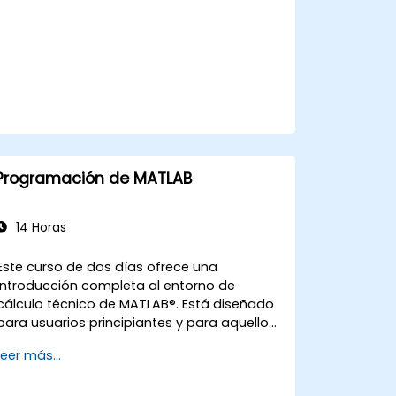
Programación de MATLAB
14 Horas
Este curso de dos días ofrece una
introducción completa al entorno de
cálculo técnico de MATLAB®. Está diseñado
para usuarios principiantes y para aquellos
que buscan repasar los conceptos
Leer más...
fundamentales. No se asume experiencia
previa en programación ni conocimiento