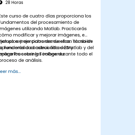
28 Horas
Este curso de cuatro días proporciona los
fundamentos del procesamiento de
imágenes utilizando Matlab. Practicarás
cómo modificar y mejorar imágenes, e
incluso extraer patrones de ellas. También
Ejemplos y ejercicios demuestran el uso de
aprenderás a construir filtros 2D y
la funcionalidad adecuada de Matlab y del
aplicarlos sobre las imágenes.
Image Processing Toolbox durante todo el
proceso de análisis.
Leer más...