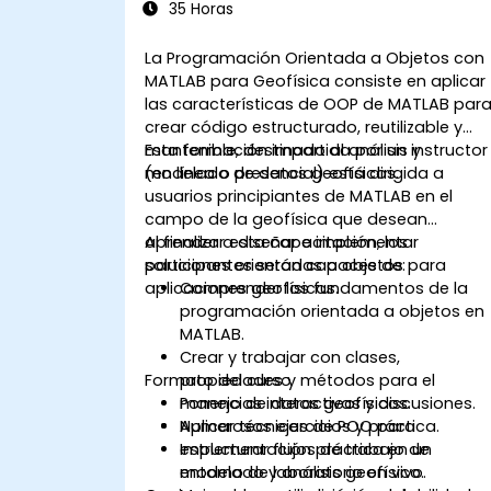
35 Horas
La Programación Orientada a Objetos con
MATLAB para Geofísica consiste en aplicar
las características de OOP de MATLAB par
crear código estructurado, reutilizable y
mantenible, destinado al análisis y
Esta formación impartida por un instructor
modelado de datos geofísicos.
(en línea o presencial) está dirigida a
usuarios principiantes de MATLAB en el
campo de la geofísica que desean
aprender a diseñar e implementar
Al finalizar esta capacitación, los
soluciones orientadas a objetos para
participantes serán capaces de:
aplicaciones geofísicas.
Comprender los fundamentos de la
programación orientada a objetos en
MATLAB.
Crear y trabajar con clases,
Formato del curso
propiedades y métodos para el
manejo de datos geofísicos.
Ponencias interactivas y discusiones.
Aplicar técnicas de POO para
Numerosos ejercicios y práctica.
estructurar flujos de trabajo de
Implementación práctica en un
modelado y análisis geofísico.
entorno de laboratorio en vivo.