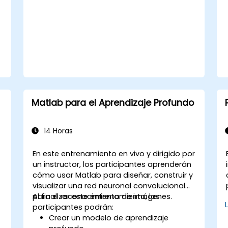
Matlab para el Aprendizaje Profundo
14 Horas
En este entrenamiento en vivo y dirigido por
un instructor, los participantes aprenderán
cómo usar Matlab para diseñar, construir y
visualizar una red neuronal convolucional
para el reconocimiento de imágenes.
Al finalizar este entrenamiento, los
participantes podrán:
e
Crear un modelo de aprendizaje