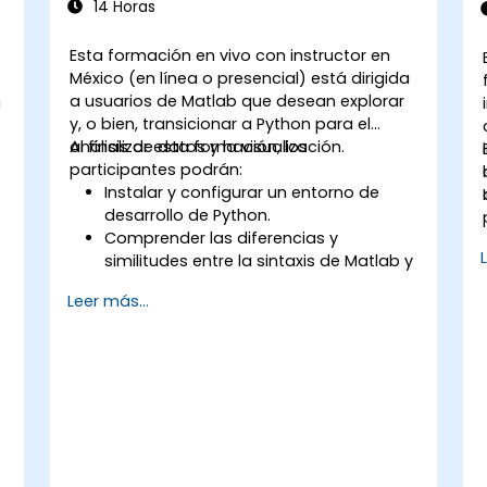
14 Horas
Esta formación en vivo con instructor en
México (en línea o presencial) está dirigida
a usuarios de Matlab que desean explorar
a
y, o bien, transicionar a Python para el
análisis de datos y la visualización.
Al finalizar esta formación, los
participantes podrán:
Instalar y configurar un entorno de
desarrollo de Python.
Comprender las diferencias y
similitudes entre la sintaxis de Matlab y
la de Python.
Leer más...
Utilizar Python para obtener
información valiosa a partir de
diversos conjuntos de datos.
Convertir aplicaciones existentes de
Matlab a Python.
Integrar aplicaciones de Matlab y
Python.