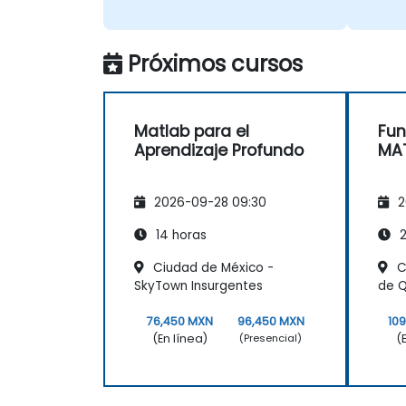
Próximos cursos
Matlab para el
Fu
Aprendizaje Profundo
MA
2026-09-28 09:30
2
14 horas
2
Ciudad de México -
C
SkyTown Insurgentes
de Q
76,450 MXN
96,450 MXN
10
(En línea)
(
(Presencial)