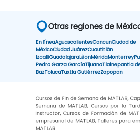
Otras regiones de Méxic
En línea
Aguascalientes
Cancun
Ciudad de
México
Ciudad Juárez
Cuautitlàn
Izcalli
Guadalajara
Lèon
Mérida
Monterrey
Pu
Pedro Garza García
Tijuana
Tlalnepantla d
Baz
Toluca
Tuxtla Gutiérrez
Zapopan
Cursos de Fin de Semana de MATLAB, Cap
Semana de MATLAB, Cursos por la Tard
instructor, Cursos de Formación de MAT
empresarial de MATLAB, Talleres para e
MATLAB