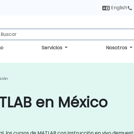
English
no
Servicios
Nosotros
ción
TLAB en México
, los cursos de MATLAB con instrucción en vivo demuestra