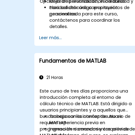
Opciones de personalización del curso
Mejorar la reutilización, escalabilidad y
claridad del código en proyectos de
Para solicitar una capacitación
geociencias.
personalizada para este curso,
contáctenos para coordinar los
detalles.
Leer más...
Fundamentos de MATLAB
21 Horas
Este curso de tres días proporciona una
introducción completa al entorno de
cálculo técnico de MATLAB. Está dirigido a
usuarios principiantes y a aquellos que
buscan repasar los conceptos. No se
Trabajo con la interfaz de usuario de
requiere experiencia previa en
MATLAB
programación ni conocimientos previos d
Ingreso de comandos y creación de