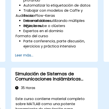
profundo
Automatizar la etiquetación de datos
Trabajar con modelos de Caffe y
Audiencia
TensorFlow-Keras
Entrenar datos utilizando múltiples
Desarrolladores
GPUs, la nube o clústers
Ingenieros
Expertos en el dominio
Formato del curso
Parte conferencia, parte discusión,
ejercicios y práctica intensiva
Leer más...
Simulación de Sistemas de
Comunicaciones Inalámbricas
Utilizando MATLAB
35 Horas
Este curso contiene material completo
sobre MATLAB como una potente
s
herramienta de simulación para