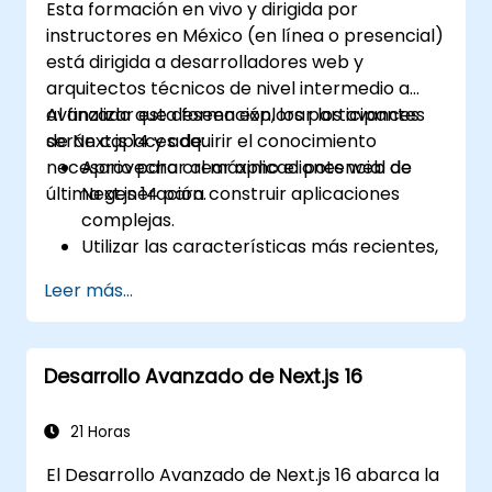
Esta formación en vivo y dirigida por
instructores en México (en línea o presencial)
está dirigida a desarrolladores web y
arquitectos técnicos de nivel intermedio a
avanzado que deseen explorar los avances
Al finalizar esta formación, los participantes
de Next.js 14 y adquirir el conocimiento
serán capaces de:
necesario para crear aplicaciones web de
Aprovechar al máximo el potencial de
última generación.
Next.js 14 para construir aplicaciones
complejas.
Utilizar las características más recientes,
como Middleware, Componentes del
Leer más...
Servidor React y Funciones de Borde.
Implementar buenas prácticas para
optimizar el rendimiento, la escalabilidad
Desarrollo Avanzado de Next.js 16
y el SEO.
Diagnosticar y resolver eficazmente los
problemas comunes en aplicaciones
21 Horas
Next.js.
El Desarrollo Avanzado de Next.js 16 abarca la