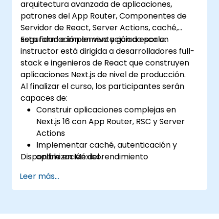
arquitectura avanzada de aplicaciones,
patrones del App Router, Componentes de
Servidor de React, Server Actions, caché,
seguridad e implementación a escala.
Esta formación en vivo y guiada por un
instructor está dirigida a desarrolladores full-
stack e ingenieros de React que construyen
aplicaciones Next.js de nivel de producción.
Al finalizar el curso, los participantes serán
capaces de:
Construir aplicaciones complejas en
Next.js 16 con App Router, RSC y Server
Actions
Implementar caché, autenticación y
Disponible en México.
optimización del rendimiento
Implementar y monitorear aplicaciones
Leer más...
de producción a escala