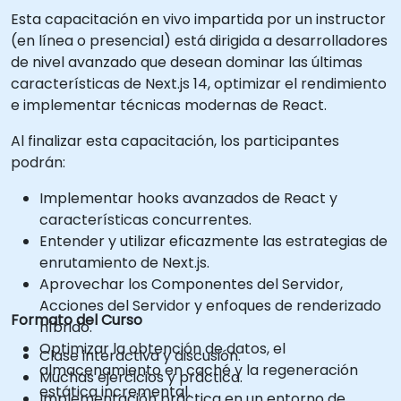
Esta capacitación en vivo impartida por un instructor
(en línea o presencial) está dirigida a desarrolladores
de nivel avanzado que desean dominar las últimas
características de Next.js 14, optimizar el rendimiento
e implementar técnicas modernas de React.
Al finalizar esta capacitación, los participantes
podrán:
Implementar hooks avanzados de React y
características concurrentes.
Entender y utilizar eficazmente las estrategias de
enrutamiento de Next.js.
Aprovechar los Componentes del Servidor,
Acciones del Servidor y enfoques de renderizado
Formato del Curso
híbrido.
Optimizar la obtención de datos, el
Clase interactiva y discusión.
almacenamiento en caché y la regeneración
Muchas ejercicios y práctica.
estática incremental.
Implementación práctica en un entorno de