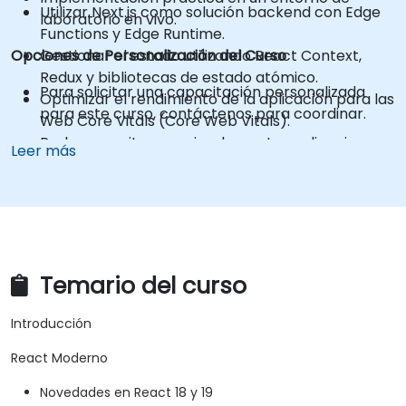
Utilizar Next.js como solución backend con Edge
laboratorio en vivo.
Functions y Edge Runtime.
Opciones de Personalización del Curso
Gestionar el estado utilizando React Context,
Redux y bibliotecas de estado atómico.
Para solicitar una capacitación personalizada
Optimizar el rendimiento de la aplicación para las
para este curso, contáctenos para coordinar.
Web Core Vitals (Core Web Vitals).
Probar, monitorear e implementar aplicaciones
Leer más
Next.js de manera eficiente.
Temario del curso
Introducción
React Moderno
Novedades en React 18 y 19