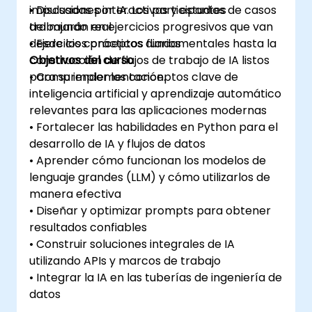
impulsadas por IA. Los participantes
• Discusiones interactivas y estudios de casos
trabajarán en ejercicios progresivos que van
del mundo real
desde los conceptos fundamentales hasta la
• Ejercicios prácticos diarios
construcción de flujos de trabajo de IA listos
Objetivos del curso
para su implementación.
• Comprender los conceptos clave de
inteligencia artificial y aprendizaje automático
relevantes para las aplicaciones modernas
• Fortalecer las habilidades en Python para el
desarrollo de IA y flujos de datos
• Aprender cómo funcionan los modelos de
lenguaje grandes (LLM) y cómo utilizarlos de
manera efectiva
• Diseñar y optimizar prompts para obtener
resultados confiables
• Construir soluciones integrales de IA
utilizando APIs y marcos de trabajo
• Integrar la IA en las tuberías de ingeniería de
datos