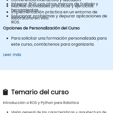
Integrar ROS con otros marcos de trabajo y
Muchas actividades prácticas y ejercicios.
herramientas.
Implementación práctica en un entorno de
Solucionar problemas y depurar aplicaciones de
laboratorio en vivo.
ROS.
Opciones de Personalización del Curso
Para solicitar una formación personalizada para
este curso, contáctenos para organizarla.
Leer más
Temario del curso
Introducción a ROS y Python para Robótica
Visión general de las características y arquitectura de