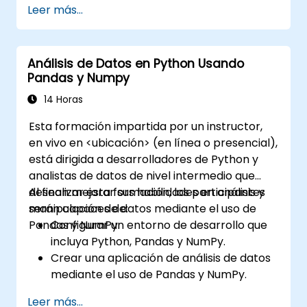
Leer más...
Análisis de Datos en Python Usando
Pandas y Numpy
14 Horas
Esta formación impartida por un instructor,
en vivo en <ubicación> (en línea o presencial),
está dirigida a desarrolladores de Python y
analistas de datos de nivel intermedio que
desean mejorar sus habilidades en análisis y
Al finalizar esta formación, los participantes
manipulación de datos mediante el uso de
serán capaces de:
Pandas y NumPy.
Configurar un entorno de desarrollo que
incluya Python, Pandas y NumPy.
Crear una aplicación de análisis de datos
mediante el uso de Pandas y NumPy.
Ejecutar operaciones avanzadas de
Leer más...