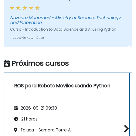
jercicios prácticos es bueno y útil para relacionarlo
Curso 
on la conferencia presentada anteriormente.
Traducci
azeera Mohamad - Ministry of Science, Technology
nd Innovation
urso - Introduction to Data Science and AI using Python
aducción Automática
Próximos cursos
ROS para Robots Móviles usando Python
2026-09-21 09:30
21 horas
Toluca - Samara Torre A