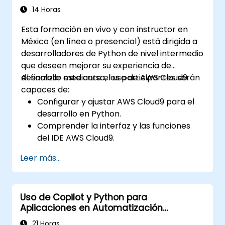
avanzadas de redes neuronales. Examina
14 Horas
métodos probados para trabajar con scikit-
Esta formación en vivo y con instructor en
learn, Apache Spark MLlib y cuadernos de
México (en línea o presencial) está dirigida a
Jupyter, facilitando el desarrollo práctico de
desarrolladores de Python de nivel intermedio
inteligencia artificial. Ayuda a los
que deseen mejorar su experiencia de
profesionales a implementar modelos
desarrollo mediante el uso de AWS Cloud9.
Al finalizar este curso, los participantes serán
prácticos de aprendizaje automático, evaluar
capaces de:
las limitaciones de los algoritmos y completar
Configurar y ajustar AWS Cloud9 para el
proyectos aplicados orientados a la
desarrollo en Python.
resolución de problemas del mundo real.
Comprender la interfaz y las funciones
del IDE AWS Cloud9.
Escribir, depurar e implementar
Leer más...
aplicaciones de Python en AWS Cloud9.
Colaborar con otros desarrolladores
utilizando la plataforma AWS Cloud9.
Uso de Copilot y Python para
Integrar AWS Cloud9 con otros servicios
Aplicaciones en Automatización
de AWS para implementaciones
Industrial
avanzadas.
21 Horas