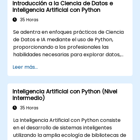
Introducción a la Ciencia de Datos e
Inteligencia Artificial con Python
35 Horas
Se adentra en enfoques prácticos de Ciencia
de Datos e IA mediante el uso de Python,
proporcionando a los profesionales las
habilidades necesarias para explorar datos,
construir modelos de aprendizaje automático
Leer más...
y desplegar aplicaciones impulsadas por
inteligencia artificial en entornos
empresariales. Aborda flujos de trabajo
Inteligencia Artificial con Python (Nivel
CRISP-DM, análisis estadístico, aprendizaje
Intermedio)
supervisado y no supervisado, aprendizaje
profundo con TensorFlow, procesamiento de
35 Horas
lenguaje natural, big data con Spark y
La Inteligencia Artificial con Python consiste
narrativa basada en datos. Es ideal para
en el desarrollo de sistemas inteligentes
principiantes que buscan una certificación en
utilizando la amplia ecología de bibliotecas de
ciencia de datos con Python y formación