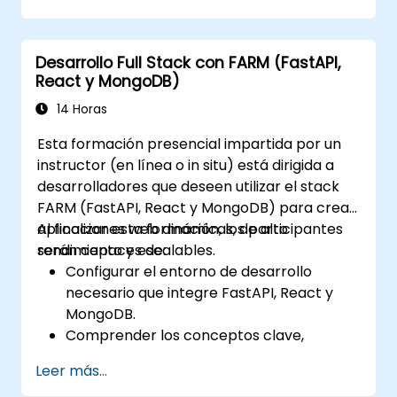
limpieza, clasificación y filtrado de datos.
Llevar a cabo operaciones de agregación
y analizar series temporales.
Desarrollo Full Stack con FARM (FastAPI,
Visualizar datos utilizando Matplotlib y
React y MongoDB)
otras bibliotecas de visualización.
Depurar y optimizar su código de análisis
14 Horas
de datos.
Esta formación presencial impartida por un
instructor (en línea o in situ) está dirigida a
desarrolladores que deseen utilizar el stack
FARM (FastAPI, React y MongoDB) para crear
aplicaciones web dinámicas, de alto
Al finalizar esta formación, los participantes
rendimiento y escalables.
serán capaces de:
Configurar el entorno de desarrollo
necesario que integre FastAPI, React y
MongoDB.
Comprender los conceptos clave,
características y beneficios del stack
Leer más...
FARM.