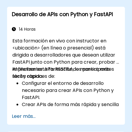
Aprender a construir APIs REST con
FastAPI.
Desarrollo de APIs con Python y FastAPI
Descubrir cómo diseñar aplicaciones
interactivas con React.
Desarrollar, probar e implementar
14 Horas
aplicaciones (tanto front-end como
Esta formación en vivo con instructor en
back-end) utilizando el stack FARM.
<ubicación> (en línea o presencial) está
dirigida a desarrolladores que desean utilizar
FastAPI junto con Python para crear, probar e
implementar APIs RESTful de manera más
Al finalizar esta formación, los participantes
fácil y rápida.
serán capaces de:
Configurar el entorno de desarrollo
necesario para crear APIs con Python y
FastAPI.
Crear APIs de forma más rápida y sencilla
utilizando la biblioteca FastAPI.
Leer más...
Aprender a crear modelos de datos y
esquemas basados en Pydantic y