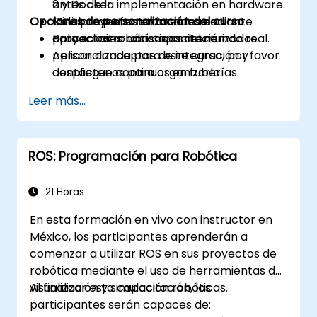
antes de la implementación en hardware.
2 y Docker.
Opciones de personalización del curso
Colaborar efectivamente mediante
Mini-proyectos enfocados en
proyectos robóticos contenerizados.
aplicaciones robísticas del mundo real.
Para solicitar una capacitación
Aplicar conceptos de integración y
personalizada para este curso, por favor
despliegue continuos en tuberías
contáctenos para organizarla.
(pipelines) de robótica.
Leer más...
ROS: Programación para Robótica
21 Horas
En esta formación en vivo con instructor en
México, los participantes aprenderán a
comenzar a utilizar ROS en sus proyectos de
robótica mediante el uso de herramientas de
visualización y simulación robóticas.
Al finalizar esta capacitación, los
participantes serán capaces de: