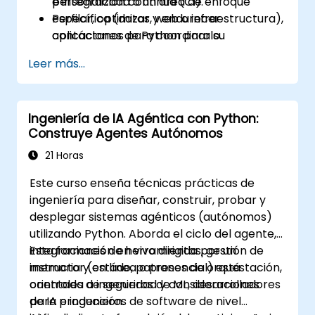
e integración continua (CI).
personalizada o un área de enfoque
Perfilar, optimizar y endurecer
específica (datos, web o infraestructura),
aplicaciones de Python para su
contáctanos para coordinarlo.
despliegue en producción.
Leer más...
Empaquetar, distribuir e implementar
proyectos de Python utilizando
herramientas modernas y contenedores.
Ingeniería de IA Agéntica con Python:
Construye Agentes Autónomos
21 Horas
Este curso enseña técnicas prácticas de
ingeniería para diseñar, construir, probar y
desplegar sistemas agénticos (autónomos)
utilizando Python. Aborda el ciclo del agente,
integraciones de herramientas, gestión de
Esta formación en vivo dirigida por un
memoria y estado, patrones de orquestación,
instructor (en línea o presencial) está
controles de seguridad y consideraciones
orientada a ingenieros de ML, desarrolladores
para producción.
de IA e ingenieros de software de nivel