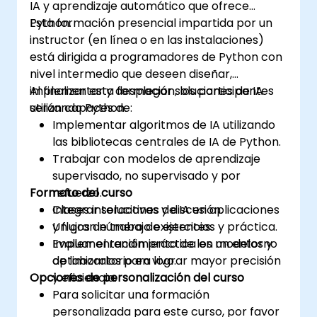
IA y aprendizaje automático que ofrece
analítica orientada a la inserción laboral.
Python.
Esta formación presencial impartida por un
instructor (en línea o en las instalaciones)
está dirigida a programadores de Python con
nivel intermedio que deseen diseñar,
implementar y desplegar soluciones de IA
Al finalizar esta formación, los participantes
utilizando Python.
serán capaces de:
Implementar algoritmos de IA utilizando
las bibliotecas centrales de IA de Python.
Trabajar con modelos de aprendizaje
supervisado, no supervisado y por
Formato del curso
refuerzo.
Integrar soluciones de IA en aplicaciones
Clases interactivas y discusión.
y flujos de trabajo existentes.
Un gran número de ejercicios y práctica.
Evaluar el rendimiento de los modelos y
Implementación práctica en un entorno
optimizarlos para lograr mayor precisión
de laboratorio en vivo.
Opciones de personalización del curso
y eficiencia.
Para solicitar una formación
personalizada para este curso, por favor