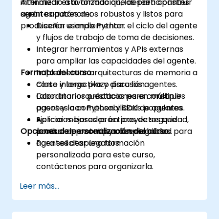
intermedio a avanzado que deseen construir
Al finalizar esta formación, los participantes
agentes autónomos robustos y listos para
serán capaces de:
producción usando Python.
Diseñar e implementar el ciclo del agente
y flujos de trabajo de toma de decisiones.
Integrar herramientas y APIs externas
para ampliar las capacidades del agente.
Formato del curso
Implementar arquitecturas de memoria a
corto y largo plazo para los agentes.
Clase interactiva y discusión.
Coordinar orquestaciones en múltiples
Laboratorios prácticos para construir
pasos y la composabilidad de agentes.
agentes con Python y SDKs populares.
Aplicar mejores prácticas de seguridad,
Ejercicios basados en proyectos que
Opciones de personalización del curso
control de acceso y observabilidad para
producen prototipos desplegables.
agentes desplegados.
Para solicitar una formación
personalizada para este curso,
contáctenos para organizarla.
Leer más...