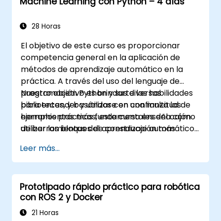
Machine Learning con Python – 4 días
28 Horas
El objetivo de este curso es proporcionar
competencia general en la aplicación de
métodos de aprendizaje automático en la
práctica. A través del uso del lenguaje de
programación Python y sus diversas
Nuestro objetivo es brindarte las habilidades
bibliotecas, y basándose en una multitud de
para entender y utilizar con confianza las
ejemplos prácticos, este curso enseña cómo
herramientas más fundamentales del cajón
utilizar los bloques de construcción más
de herramientas del aprendizaje automático
importantes del aprendizaje automático,
y evitar las trampas comunes de las
Leer más...
cómo tomar decisiones de modelado de
aplicaciones de Ciencia de Datos.
datos, interpretar las salidas de los algoritmos
y validar los resultados.
Prototipado rápido práctico para robótica
con ROS 2 y Docker
21 Horas