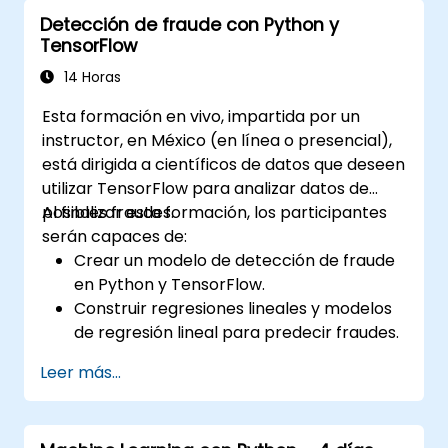
OpenAPI.
Detección de fraude con Python y
Conectar APIs a una base de datos
TensorFlow
mediante SQLAlchemy.
Implementar seguridad y autenticación
14 Horas
en las APIs usando las herramientas de
Esta formación en vivo, impartida por un
FastAPI.
instructor, en México (en línea o presencial),
Crear imágenes de contenedores e
está dirigida a científicos de datos que deseen
implementar APIs web en un servidor en
utilizar TensorFlow para analizar datos de
la nube.
posibles fraudes.
Al finalizar esta formación, los participantes
serán capaces de:
Crear un modelo de detección de fraude
en Python y TensorFlow.
Construir regresiones lineales y modelos
de regresión lineal para predecir fraudes.
Desarrollar una aplicación de inteligencia
Leer más...
artificial de extremo a extremo para
analizar datos de fraude.