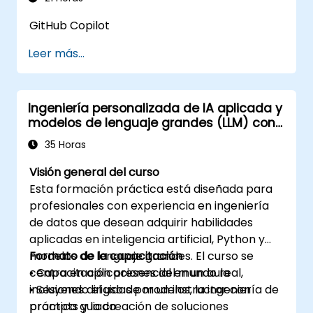
GitHub Copilot
Leer más...
Ingeniería personalizada de IA aplicada y
modelos de lenguaje grandes (LLM) con
Python
35 Horas
Visión general del curso
Esta formación práctica está diseñada para
profesionales con experiencia en ingeniería
de datos que desean adquirir habilidades
aplicadas en inteligencia artificial, Python y
modelos de lenguaje grandes. El curso se
Formato de la capacitación
centra en aplicaciones del mundo real,
• Capacitación presencial en un aula
incluyendo el uso de modelos, la ingeniería de
• Sesiones dirigidas por un instructor con
prompts y la creación de soluciones
práctica guiada