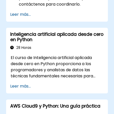
contáctenos para coordinarlo.
Leer más...
Inteligencia artificial aplicada desde cero
en Python
28 Horas
El curso de Inteligencia artificial aplicada
desde cero en Python proporciona a los
programadores y analistas de datos las
técnicas fundamentales necesarias para
construir soluciones de aprendizaje
Leer más...
automático desde su base utilizando Python.
Cubre los principios centrales del aprendizaje
supervisado (clasificación y regresión), el
AWS Cloud9 y Python: Una guía práctica
aprendizaje no supervisado (agrupamiento y
detección de anomalías) y arquitecturas