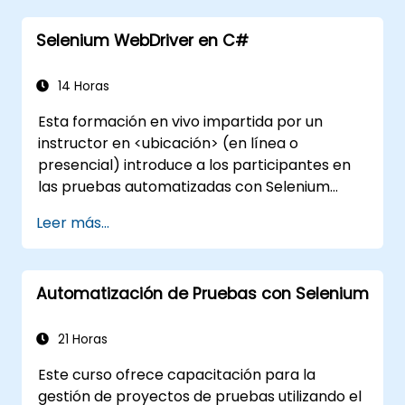
OpenAPI.
Selenium WebDriver en C#
Conectar APIs a una base de datos
mediante SQLAlchemy.
Implementar seguridad y autenticación
14 Horas
en las APIs usando las herramientas de
Esta formación en vivo impartida por un
FastAPI.
instructor en <ubicación> (en línea o
Crear imágenes de contenedores e
presencial) introduce a los participantes en
implementar APIs web en un servidor en
las pruebas automatizadas con Selenium
la nube.
WebDriver y C# en Visual Studio. Si no tiene
Leer más...
experiencia en programación con C# o
desea repasar sus conocimientos, consulte el
curso: C# para Ingenieros de Pruebas de
Automatización de Pruebas con Selenium
Automatización.
21 Horas
Este curso ofrece capacitación para la
gestión de proyectos de pruebas utilizando el