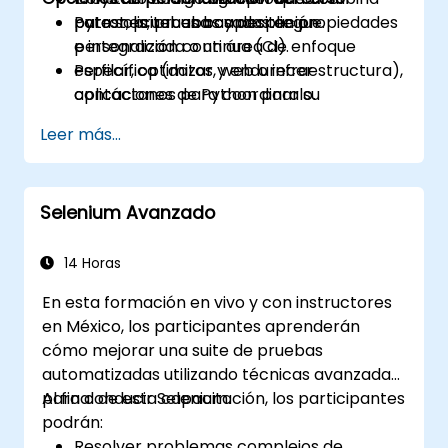
pytest, pruebas basadas en propiedades
patrones, pruebas y despliegue.
Para solicitar una capacitación
e integración continua (CI).
personalizada o un área de enfoque
Perfilar, optimizar y endurecer
específica (datos, web o infraestructura),
aplicaciones de Python para su
contáctanos para coordinarlo.
despliegue en producción.
Leer más...
Empaquetar, distribuir e implementar
proyectos de Python utilizando
herramientas modernas y contenedores.
Selenium Avanzado
14 Horas
En esta formación en vivo y con instructores
en México, los participantes aprenderán
cómo mejorar una suite de pruebas
automatizadas utilizando técnicas avanzadas
para conducir Selenium.
Al final de esta capacitación, los participantes
podrán:
Resolver problemas complejos de