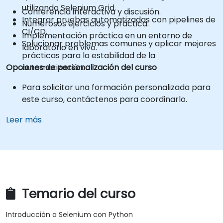
utilizando Selenium Grid.
Conferencia interactiva y discusión.
Integrar pruebas automatizadas con pipelines de
Numerosos ejercicios y práctica.
CI/CD.
Implementación práctica en un entorno de
Solucionar problemas comunes y aplicar mejores
laboratorio en vivo.
prácticas para la estabilidad de la
Opciones de personalización del curso
automatización.
Para solicitar una formación personalizada para
este curso, contáctenos para coordinarlo.
Leer más
Temario del curso
Introducción a Selenium con Python