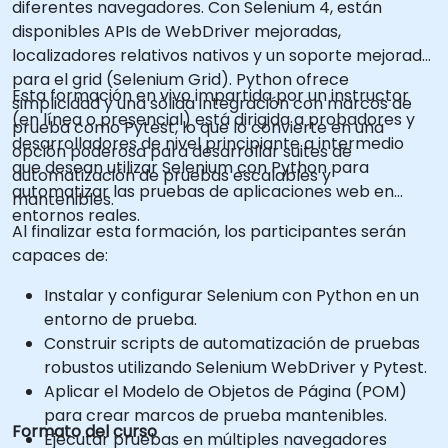
diferentes navegadores. Con Selenium 4, están
disponibles APIs de WebDriver mejoradas,
localizadores relativos nativos y un soporte mejorado
para el grid (Selenium Grid). Python ofrece
Esta formación en vivo impartida por un instructor
simplicidad y una sólida integración con marcos de
(en línea o presencial) está dirigida a probadores y
prueba como Pytest, lo que lo convierte en una
desarrolladores de nivel principiante a intermedio
opción poderosa para desarrollar suites de
que desean utilizar Selenium con Python para
automatización de pruebas escalables y
automatizar las pruebas de aplicaciones web en
mantenibles.
entornos reales.
Al finalizar esta formación, los participantes serán
capaces de:
Instalar y configurar Selenium con Python en un
entorno de prueba.
Construir scripts de automatización de pruebas
robustos utilizando Selenium WebDriver y Pytest.
Aplicar el Modelo de Objetos de Página (POM)
para crear marcos de prueba mantenibles.
Formato del curso
Ejecutar pruebas en múltiples navegadores