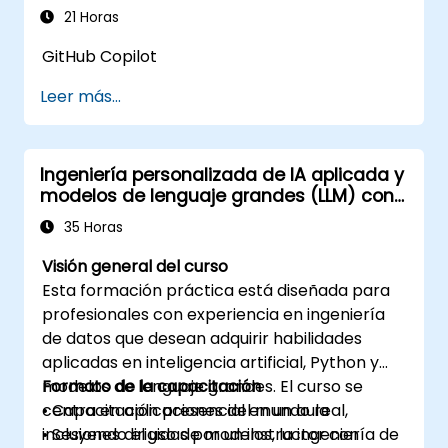
Industrial
avanzadas.
21 Horas
GitHub Copilot
Leer más...
Ingeniería personalizada de IA aplicada y
modelos de lenguaje grandes (LLM) con
Python
35 Horas
Visión general del curso
Esta formación práctica está diseñada para
profesionales con experiencia en ingeniería
de datos que desean adquirir habilidades
aplicadas en inteligencia artificial, Python y
modelos de lenguaje grandes. El curso se
Formato de la capacitación
centra en aplicaciones del mundo real,
• Capacitación presencial en un aula
incluyendo el uso de modelos, la ingeniería de
• Sesiones dirigidas por un instructor con