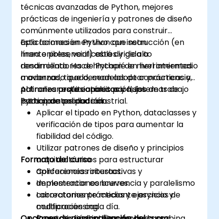
técnicas avanzadas de Python, mejores
prácticas de ingeniería y patrones de diseño
comúnmente utilizados para construir
aplicaciones en Python que sean
Esta formación en vivo con instrucción (en
mantenibles, verificables y de alto
línea o presencial) está dirigida a
rendimiento. Hace hincapié en herramientas
desarrolladores de Python de nivel intermedio
modernas, tipado, modelos de concurrencia,
a avanzado que desean adoptar prácticas y
patrones arquitectónicos y flujos de trabajo
patrones profesionales para sistemas de
Al finalizar esta capacitación, los
listos para producción.
Python de calidad industrial.
participantes podrán:
Aplicar el tipado en Python, dataclasses y
verificación de tipos para aumentar la
fiabilidad del código.
Utilizar patrones de diseño y principios
Formato del curso
arquitectónicos para estructurar
aplicaciones robustas.
Conferencias interactivas y
Implementar concurrencia y paralelismo
demostraciones breves.
correctamente mediante asyncio y
Laboratorios prácticos y ejercicios de
multiprocessing.
codificación cada día.
Opciones de personalización del curso
Construir código bien probado con
Proyecto final integrador que combina