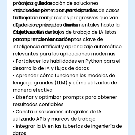
prompts y la creación de soluciones
práctica guiada
impulsadas por IA. Los participantes
• Discusiones interactivas y estudios de casos
trabajarán en ejercicios progresivos que van
del mundo real
desde los conceptos fundamentales hasta la
• Ejercicios prácticos diarios
construcción de flujos de trabajo de IA listos
Objetivos del curso
para su implementación.
• Comprender los conceptos clave de
inteligencia artificial y aprendizaje automático
relevantes para las aplicaciones modernas
• Fortalecer las habilidades en Python para el
desarrollo de IA y flujos de datos
• Aprender cómo funcionan los modelos de
lenguaje grandes (LLM) y cómo utilizarlos de
manera efectiva
• Diseñar y optimizar prompts para obtener
resultados confiables
• Construir soluciones integrales de IA
utilizando APIs y marcos de trabajo
• Integrar la IA en las tuberías de ingeniería de
datos