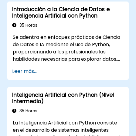
Introducción a la Ciencia de Datos e
Inteligencia Artificial con Python
35 Horas
Se adentra en enfoques prácticos de Ciencia
de Datos e IA mediante el uso de Python,
proporcionando a los profesionales las
habilidades necesarias para explorar datos,
construir modelos de aprendizaje automático
Leer más...
y desplegar aplicaciones impulsadas por
inteligencia artificial en entornos
empresariales. Aborda flujos de trabajo
Inteligencia Artificial con Python (Nivel
CRISP-DM, análisis estadístico, aprendizaje
Intermedio)
supervisado y no supervisado, aprendizaje
profundo con TensorFlow, procesamiento de
35 Horas
lenguaje natural, big data con Spark y
La Inteligencia Artificial con Python consiste
narrativa basada en datos. Es ideal para
en el desarrollo de sistemas inteligentes
principiantes que buscan una certificación en