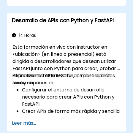
Aprender a construir APIs REST con
FastAPI.
Desarrollo de APIs con Python y FastAPI
Descubrir cómo diseñar aplicaciones
interactivas con React.
Desarrollar, probar e implementar
14 Horas
aplicaciones (tanto front-end como
Esta formación en vivo con instructor en
back-end) utilizando el stack FARM.
<ubicación> (en línea o presencial) está
dirigida a desarrolladores que desean utilizar
FastAPI junto con Python para crear, probar e
implementar APIs RESTful de manera más
Al finalizar esta formación, los participantes
fácil y rápida.
serán capaces de:
Configurar el entorno de desarrollo
necesario para crear APIs con Python y
FastAPI.
Crear APIs de forma más rápida y sencilla
utilizando la biblioteca FastAPI.
Leer más...
Aprender a crear modelos de datos y
esquemas basados en Pydantic y