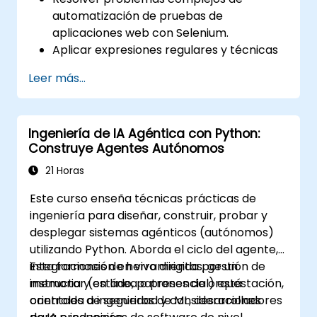
automatización de pruebas de
aplicaciones web con Selenium.
Aplicar expresiones regulares y técnicas
de verificación basadas en patrones.
Leer más...
Gestionar excepciones que detienen la
ejecución de las pruebas.
Buscar objetos web de manera
Ingeniería de IA Agéntica con Python:
programática.
Construye Agentes Autónomos
Capturar datos dinámicamente desde
controles web.
21 Horas
Crear un marco de trabajo para pruebas
Este curso enseña técnicas prácticas de
dirigidas por datos.
ingeniería para diseñar, construir, probar y
Distribuir las pruebas con Selenium Grid.
desplegar sistemas agénticos (autónomos)
utilizando Python. Aborda el ciclo del agente,
integraciones de herramientas, gestión de
Esta formación en vivo dirigida por un
memoria y estado, patrones de orquestación,
instructor (en línea o presencial) está
controles de seguridad y consideraciones
orientada a ingenieros de ML, desarrolladores