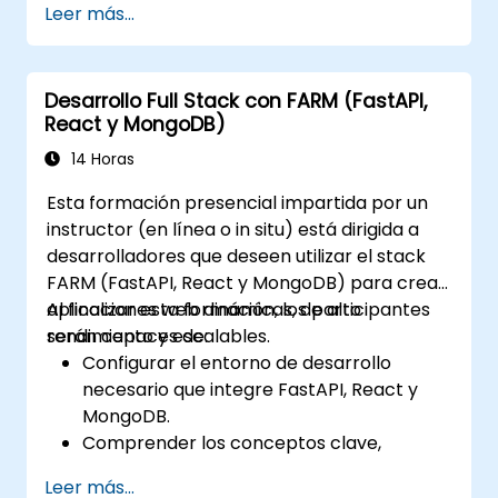
Leer más...
limpieza, clasificación y filtrado de datos.
Llevar a cabo operaciones de agregación
y analizar series temporales.
Desarrollo Full Stack con FARM (FastAPI,
Visualizar datos utilizando Matplotlib y
React y MongoDB)
otras bibliotecas de visualización.
Depurar y optimizar su código de análisis
14 Horas
de datos.
Esta formación presencial impartida por un
instructor (en línea o in situ) está dirigida a
desarrolladores que deseen utilizar el stack
FARM (FastAPI, React y MongoDB) para crear
aplicaciones web dinámicas, de alto
Al finalizar esta formación, los participantes
rendimiento y escalables.
serán capaces de:
Configurar el entorno de desarrollo
necesario que integre FastAPI, React y
MongoDB.
Comprender los conceptos clave,
características y beneficios del stack
Leer más...
FARM.