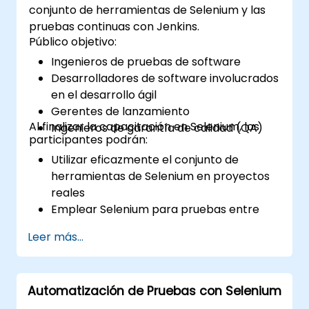
conjunto de herramientas de Selenium y las
pruebas continuas con Jenkins.
Público objetivo:
Ingenieros de pruebas de software
Desarrolladores de software involucrados
en el desarrollo ágil
Gerentes de lanzamiento
Al finalizar la capacitación en Selenium, los
Ingenieros de garantía de calidad (QA)
participantes podrán:
Utilizar eficazmente el conjunto de
herramientas de Selenium en proyectos
reales
Emplear Selenium para pruebas entre
navegadores
Leer más...
Distribuir las pruebas usando Selenium
Grid
Ejecutar pruebas de regresión con
Automatización de Pruebas con Selenium
Selenium en Jenkins
Preparar informes de pruebas e informes