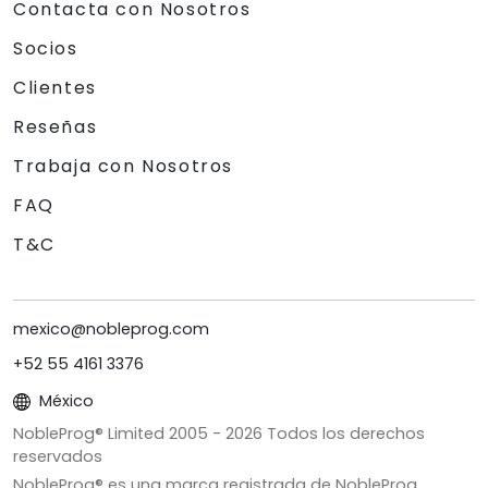
Contacta con Nosotros
Socios
Clientes
Reseñas
Trabaja con Nosotros
FAQ
T&C
mexico@nobleprog.com
+52 55 4161 3376
México
NobleProg® Limited 2005 -
2026
Todos los derechos
reservados
NobleProg® es una marca registrada de NobleProg