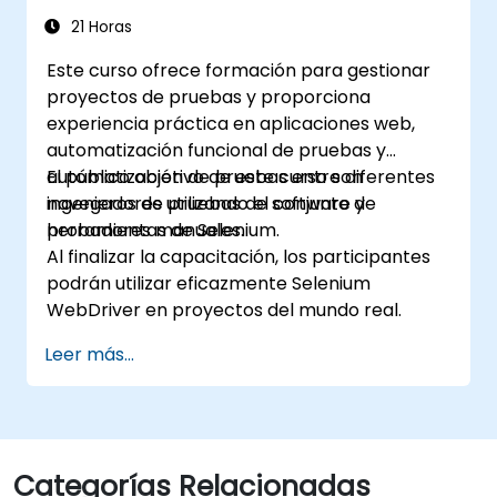
periódicos mediante Jenkins
21 Horas
Este curso ofrece formación para gestionar
proyectos de pruebas y proporciona
experiencia práctica en aplicaciones web,
automatización funcional de pruebas y
automatización de pruebas entre diferentes
El público objetivo de este curso son
navegadores utilizando el conjunto de
ingenieros de pruebas de software y
herramientas de Selenium.
probadores manuales.
Al finalizar la capacitación, los participantes
podrán utilizar eficazmente Selenium
WebDriver en proyectos del mundo real.
Leer más...
Categorías Relacionadas