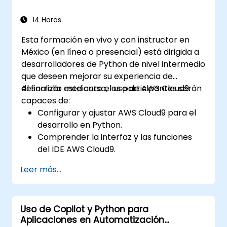
detección de anomalías) y arquitecturas
avanzadas de redes neuronales. Examina
14 Horas
métodos probados para trabajar con scikit-
Esta formación en vivo y con instructor en
learn, Apache Spark MLlib y cuadernos de
México (en línea o presencial) está dirigida a
Jupyter, facilitando el desarrollo práctico de
desarrolladores de Python de nivel intermedio
inteligencia artificial. Ayuda a los
que deseen mejorar su experiencia de
profesionales a implementar modelos
desarrollo mediante el uso de AWS Cloud9.
Al finalizar este curso, los participantes serán
prácticos de aprendizaje automático, evaluar
capaces de:
las limitaciones de los algoritmos y completar
Configurar y ajustar AWS Cloud9 para el
proyectos aplicados orientados a la
desarrollo en Python.
resolución de problemas del mundo real.
Comprender la interfaz y las funciones
del IDE AWS Cloud9.
Escribir, depurar e implementar
Leer más...
aplicaciones de Python en AWS Cloud9.
Colaborar con otros desarrolladores
utilizando la plataforma AWS Cloud9.
Uso de Copilot y Python para
Integrar AWS Cloud9 con otros servicios
Aplicaciones en Automatización
de AWS para implementaciones