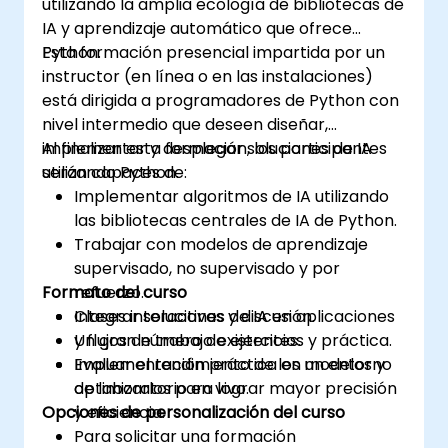
utilizando la amplia ecología de bibliotecas de
ciencia de datos con Python y formación
IA y aprendizaje automático que ofrece
analítica orientada a la inserción laboral.
Python.
Esta formación presencial impartida por un
instructor (en línea o en las instalaciones)
está dirigida a programadores de Python con
nivel intermedio que deseen diseñar,
implementar y desplegar soluciones de IA
Al finalizar esta formación, los participantes
utilizando Python.
serán capaces de:
Implementar algoritmos de IA utilizando
las bibliotecas centrales de IA de Python.
Trabajar con modelos de aprendizaje
supervisado, no supervisado y por
Formato del curso
refuerzo.
Integrar soluciones de IA en aplicaciones
Clases interactivas y discusión.
y flujos de trabajo existentes.
Un gran número de ejercicios y práctica.
Evaluar el rendimiento de los modelos y
Implementación práctica en un entorno
optimizarlos para lograr mayor precisión
de laboratorio en vivo.
Opciones de personalización del curso
y eficiencia.
Para solicitar una formación