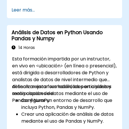
Leer más...
Análisis de Datos en Python Usando
Pandas y Numpy
14 Horas
Esta formación impartida por un instructor,
en vivo en <ubicación> (en línea o presencial),
está dirigida a desarrolladores de Python y
analistas de datos de nivel intermedio que
desean mejorar sus habilidades en análisis y
Al finalizar esta formación, los participantes
manipulación de datos mediante el uso de
serán capaces de:
Pandas y NumPy.
Configurar un entorno de desarrollo que
incluya Python, Pandas y NumPy.
Crear una aplicación de análisis de datos
mediante el uso de Pandas y NumPy.
Ejecutar operaciones avanzadas de