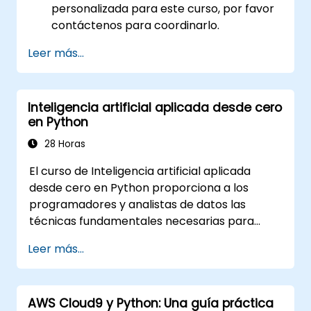
personalizada para este curso, por favor
contáctenos para coordinarlo.
Leer más...
Inteligencia artificial aplicada desde cero
en Python
28 Horas
El curso de Inteligencia artificial aplicada
desde cero en Python proporciona a los
programadores y analistas de datos las
técnicas fundamentales necesarias para
construir soluciones de aprendizaje
Leer más...
automático desde su base utilizando Python.
Cubre los principios centrales del aprendizaje
supervisado (clasificación y regresión), el
AWS Cloud9 y Python: Una guía práctica
aprendizaje no supervisado (agrupamiento y