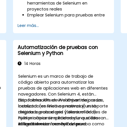
herramientas de Selenium en
proyectos reales
Emplear Selenium para pruebas entre
navegadores
Leer más...
Distribuir las pruebas usando Selenium
Grid
Ejecutar pruebas de regresión con
Selenium en Jenkins
Automatización de pruebas con
Preparar informes de pruebas e
Selenium y Python
informes periódicos mediante Jenkins
14 Horas
Selenium es un marco de trabajo de
código abierto para automatizar las
n
pruebas de aplicaciones web en diferentes
navegadores. Con Selenium 4, están
disponibles APIs de WebDriver mejoradas,
Esta formación en vivo impartida por un
localizadores relativos nativos y un soporte
instructor (en línea o presencial) está
mejorado para el grid (Selenium Grid).
dirigida a probadores y desarrolladores de
Python ofrece simplicidad y una sólida
nivel principiante a intermedio que desean
integración con marcos de prueba como
utilizar Selenium con Python para
Al finalizar esta formación, los