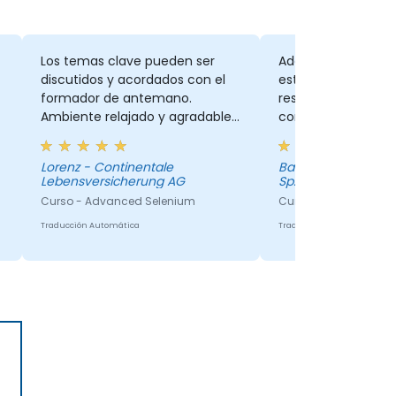
Los temas clave pueden ser
Adquirí nuevos co
discutidos y acordados con el
estoy bastante con
formador de antemano.
respecto. Nada me
Ambiente relajado y agradable
confuso.
durante los días del seminario.
Lorenz - Continentale
Barbara - Titian Software Poland
Lebensversicherung AG
Sp. z o.o.
Curso - Advanced Selenium
Curso - Selenium Web
Traducción Automática
Traducción Automática