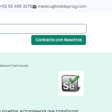
+52 55 4161 3376
mexico@nobleprog.com
Contacta con Nosotros
elenium Formación
de pruebas, el framework que transformó