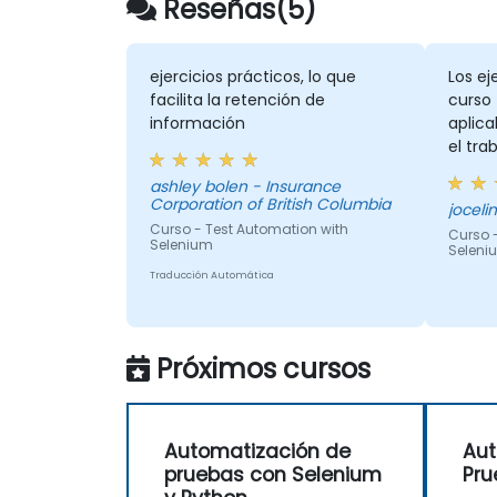
Reseñas(5)
ejercicios prácticos, lo que
Los ej
facilita la retención de
curso 
información
aplica
el tra
dudas 
ashley bolen - Insurance
compa
Corporation of British Columbia
útiles.
Curso - Test Automation with
Curso 
Selenium
Seleni
Traducción Automática
Próximos cursos
Automatización de
Aut
pruebas con Selenium
Pru