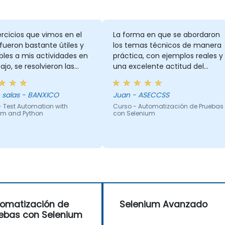
ercicios que vimos en el
La forma en que se abordaron
fueron bastante útiles y
los temas técnicos de manera
bles a mis actividades en
práctica, con ejemplos reales y
bajo, se resolvieron las
una excelente actitud del
y los ejemplos
instructor.
rtidos son bastante
jocelin salas - BANXICO
Juan - ASECCSS
- Test Automation with
Curso - Automatización de Pruebas
um and Python
con Selenium
omatización de
Selenium Avanzado
ebas con Selenium