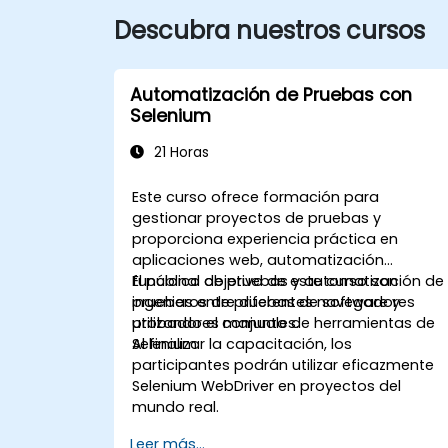
Descubra nuestros cursos
Automatización de Pruebas con
Selenium
21 Horas
Este curso ofrece formación para
gestionar proyectos de pruebas y
proporciona experiencia práctica en
aplicaciones web, automatización
funcional de pruebas y automatización de
El público objetivo de este curso son
pruebas entre diferentes navegadores
ingenieros de pruebas de software y
utilizando el conjunto de herramientas de
probadores manuales.
Selenium.
Al finalizar la capacitación, los
participantes podrán utilizar eficazmente
Selenium WebDriver en proyectos del
mundo real.
Leer más...