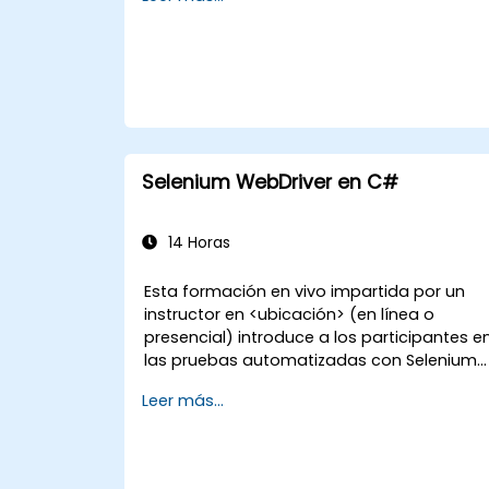
Selenium WebDriver en C#
14 Horas
Esta formación en vivo impartida por un
instructor en <ubicación> (en línea o
presencial) introduce a los participantes e
las pruebas automatizadas con Selenium
WebDriver y C# en Visual Studio. Si no tiene
Leer más...
experiencia en programación con C# o
desea repasar sus conocimientos,
consulte el curso: C# para Ingenieros de
Pruebas de Automatización.