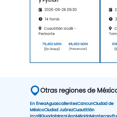
y Python
2026-09-28 09:30
2
14 horas
2
Cuautitlàn Izcalli -
C
Perinorte
Tom
76,450 MXN
96,450 MXN
10
(En línea)
(
(Presencial)
Otras regiones de Méxic
En línea
Aguascalientes
Cancun
Ciudad de
México
Ciudad Juárez
Cuautitlàn
Izcalli
Guadalajara
Lèon
Mérida
Monterrey
Pu