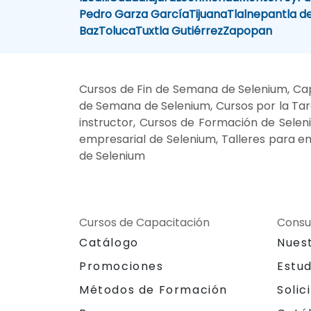
Pedro Garza García
Tijuana
Tlalnepantla d
Baz
Toluca
Tuxtla Gutiérrez
Zapopan
Cursos de Fin de Semana de Selenium, Cap
de Semana de Selenium, Cursos por la Tar
instructor, Cursos de Formación de Seleni
empresarial de Selenium, Talleres para e
de Selenium
Cursos de Capacitación
Consu
Catálogo
Nues
Promociones
Estu
Métodos de Formación
Solic