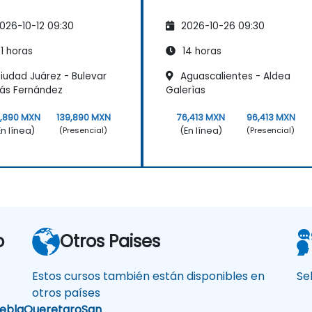
026-10-12 09:30
2026-10-26 09:30
1 horas
14 horas
iudad Juárez - Bulevar
Aguascalientes - Aldea
ás Fernández
Galerìas
9,890 MXN
139,890 MXN
76,413 MXN
96,413 MXN
En línea)
(En línea)
(Presencial)
(Presencial)
o
Otros Paises
Estos cursos también están disponibles en
Se
otros países
ebla
Queretaro
San