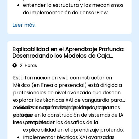
entender la estructura y los mecanismos
de implementación de TensorFlow.
realizar tareas e instalación,
Leer más...
configuración del entorno de producción
y la arquitectura.
evaluar la calidad del código, realizar
Explicabilidad en el Aprendizaje Profundo:
depuración y monitoreo.
Desenredando los Modelos de Caja
implementar modelos de entrenamiento
Negra
avanzados como los producidos,
21 Horas
construcción de gráficos y registro
Esta formación en vivo con instructor en
(logging).
México (en línea o presencial) está dirigida a
profesionales de nivel avanzado que desean
explorar las técnicas XAI de vanguardia para
modelos de aprendizaje profundo, con un
Al finalizar esta formación, los participantes
enfoque en la construcción de sistemas de IA
podrán:
interpretables.
Comprender los desafíos de la
explicabilidad en el aprendizaje profundo.
Implementar técnicas XAI avanzadas