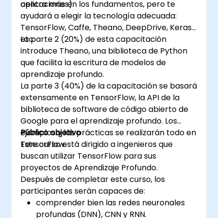
aplicaciones).
centra más en los fundamentos, pero te
ayudará a elegir la tecnología adecuada:
TensorFlow, Caffe, Theano, DeepDrive, Keras,
etc.
La parte 2 (20%) de esta capacitación
introduce Theano, una biblioteca de Python
que facilita la escritura de modelos de
aprendizaje profundo.
La parte 3 (40%) de la capacitación se basará
extensamente en TensorFlow, la API de la
biblioteca de software de código abierto de
Google para el aprendizaje profundo. Los
ejemplos y las prácticas se realizarán todo en
Público objetivo
TensorFlow.
Este curso está dirigido a ingenieros que
buscan utilizar TensorFlow para sus
proyectos de Aprendizaje Profundo.
Después de completar este curso, los
participantes serán capaces de:
comprender bien las redes neuronales
profundas (DNN), CNN y RNN.