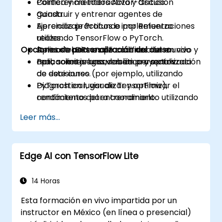
Política y métodos Actor-Crítico.
Conferencia interactiva y discusión
Construir y entrenar agentes de
guiada.
Aprendizaje Profundo por Refuerzo
Ejercicios prácticos e implementaciones
utilizando TensorFlow o PyTorch.
reales.
Opciones de personalización del curso
Aplicar el DRL a aplicaciones del mundo
Demostraciones de codificación en vivo y
real, como juegos, robótica y optimización
aplicaciones basadas en proyectos.
Para solicitar una versión personalizada
de decisiones.
de este curso (por ejemplo, utilizando
Diagnosticar, visualizar y optimizar el
PyTorch en lugar de TensorFlow),
rendimiento del entrenamiento utilizando
contáctenos para coordinarlo.
herramientas modernas.
Leer más...
Edge AI con TensorFlow Lite
14 Horas
Esta formación en vivo impartida por un
instructor en México (en línea o presencial)