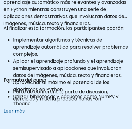
aprendizaje automático más relevantes y avanzadas
en Python mientras construyen una serie de
aplicaciones demostrativas que involucran datos de
imágenes, música, texto y financieros.
Al finalizar esta formación, los participantes podrán:
Implementar algoritmos y técnicas de
aprendizaje automático para resolver problemas
complejos.
Aplicar el aprendizaje profundo y el aprendizaje
semisupervisado a aplicaciones que involucran
datos de imágenes, música, texto y financieros.
Formato del curso
Aprovechar al máximo el potencial de los
algoritmos en Python.
Parte de conferencia, parte de discusión,
Utilizar bibliotecas y paquetes como NumPy y
ejercicios y mucha práctica hands-on
Theano.
Leer más