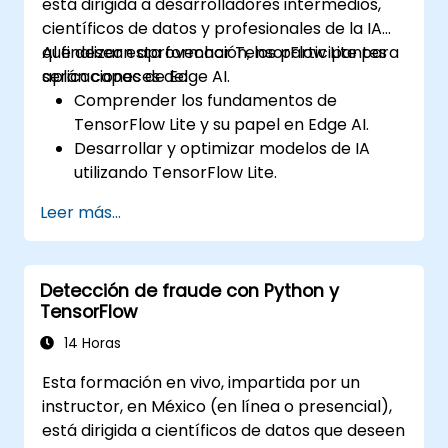
está dirigida a desarrolladores intermedios,
científicos de datos y profesionales de la IA
que desean aprovechar TensorFlow Lite para
Al finalizar esta formación, los participantes
aplicaciones de Edge AI.
serán capaces de:
Comprender los fundamentos de
TensorFlow Lite y su papel en Edge AI.
Desarrollar y optimizar modelos de IA
utilizando TensorFlow Lite.
Implementar modelos de TensorFlow Lite
Leer más...
en diversos dispositivos de borde.
Utilizar herramientas y técnicas para la
conversión y optimización de modelos.
Detección de fraude con Python y
Implementar aplicaciones prácticas de
TensorFlow
Edge AI utilizando TensorFlow Lite.
14 Horas
Esta formación en vivo, impartida por un
instructor, en México (en línea o presencial),
está dirigida a científicos de datos que deseen