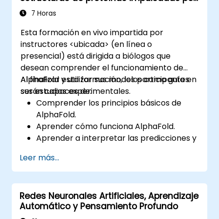
incertidumbre y paradigmas de aprendizaje
IA
automático, junto con comunicación,
7 Horas
percepción y acción autónoma. Guía a
Esta formación en vivo impartida por
ejecutivos y arquitectos para evaluar
instructores <ubicada> (en línea o
oportunidades de transformación impulsadas
presencial) está dirigida a biólogos que
por la IA, analizar tendencias emergentes en
desean comprender el funcionamiento de
tecnología e integrar soluciones prácticas e
AlphaFold y utilizar sus modelos como guía en
Al finalizar esta formación, los participantes
inteligentes que aceleren la agilidad
sus estudios experimentales.
serán capaces de:
empresarial.
Comprender los principios básicos de
AlphaFold.
Aprender cómo funciona AlphaFold.
Aprender a interpretar las predicciones y
resultados de AlphaFold.
Leer más...
Redes Neuronales Artificiales, Aprendizaje
Automático y Pensamiento Profundo