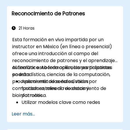
Implementar técnicas de
preprocesamiento de imágenes para
Reconocimiento de Patrones
tareas de visión por computadora.
Desplegar modelos de visión por
computadora para aplicaciones del
21 Horas
mundo real.
Esta formación en vivo impartida por un
Utilizar el aprendizaje por transferencia
instructor en México (en línea o presencial)
(transfer learning) para mejorar el
ofrece una introducción al campo del
rendimiento de los modelos CNN.
reconocimiento de patrones y el aprendizaje
Visualizar e interpretar los resultados de
automático. Aborda aplicaciones prácticas
Al finalizar esta formación, los participantes
los modelos de clasificación de imágenes.
en estadística, ciencias de la computación,
podrán:
procesamiento de señales, visión por
Aplicar métodos estadísticos
computadora, minería de datos y
fundamentales al reconocimiento de
bioinformática.
patrones.
Utilizar modelos clave como redes
neuronales y métodos de núcleo para el
Leer más...
análisis de datos.
Implementar técnicas avanzadas para la