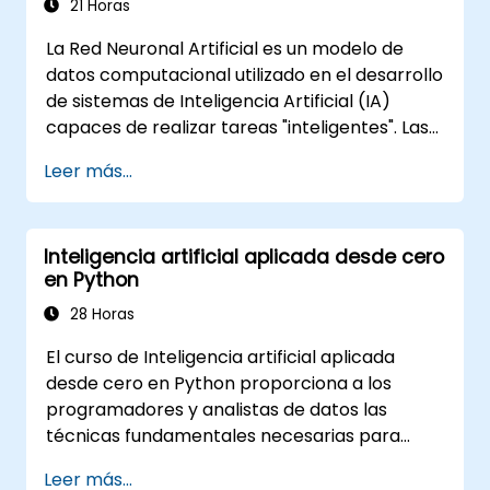
21 Horas
La Red Neuronal Artificial es un modelo de
datos computacional utilizado en el desarrollo
de sistemas de Inteligencia Artificial (IA)
capaces de realizar tareas "inteligentes". Las
Redes Neuronales se utilizan comúnmente en
Leer más...
aplicaciones de Aprendizaje Automático (ML),
que a su vez son una implementación de la IA.
El Aprendizaje Profundo es un subconjunto del
Inteligencia artificial aplicada desde cero
ML.
en Python
28 Horas
El curso de Inteligencia artificial aplicada
desde cero en Python proporciona a los
programadores y analistas de datos las
técnicas fundamentales necesarias para
construir soluciones de aprendizaje
Leer más...
automático desde su base utilizando Python.