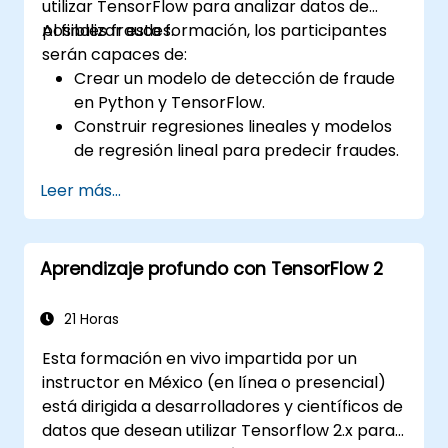
utilizar TensorFlow para analizar datos de
posibles fraudes.
Al finalizar esta formación, los participantes
serán capaces de:
Crear un modelo de detección de fraude
en Python y TensorFlow.
Construir regresiones lineales y modelos
de regresión lineal para predecir fraudes.
Desarrollar una aplicación de inteligencia
Leer más...
artificial de extremo a extremo para
analizar datos de fraude.
Aprendizaje profundo con TensorFlow 2
21 Horas
Esta formación en vivo impartida por un
instructor en México (en línea o presencial)
está dirigida a desarrolladores y científicos de
datos que desean utilizar Tensorflow 2.x para