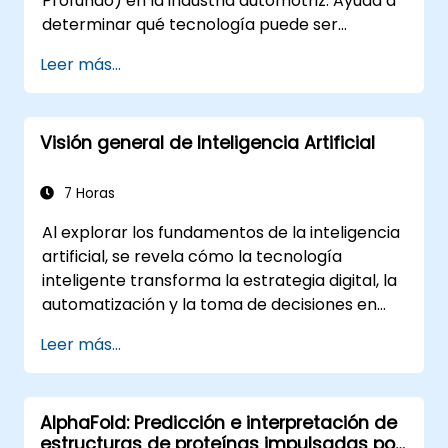
Profundo) en la industria automotriz. Ayuda a
determinar qué tecnología puede ser
utilizada en múltiples situaciones dentro de un
Leer más...
automóvil: desde automatizaciones simples,
reconocimiento de imágenes, hasta la toma
de decisiones autónomas.
Visión general de Inteligencia Artificial
7 Horas
Al explorar los fundamentos de la inteligencia
artificial, se revela cómo la tecnología
inteligente transforma la estrategia digital, la
automatización y la toma de decisiones en
todas las operaciones empresariales. Se
Leer más...
examinan conceptos fundamentales que
abarcan la historia de la IA, marcos para la
resolución de problemas, representación del
AlphaFold: Predicción e interpretación de
conocimiento, razonamiento con
estructuras de proteínas impulsadas por