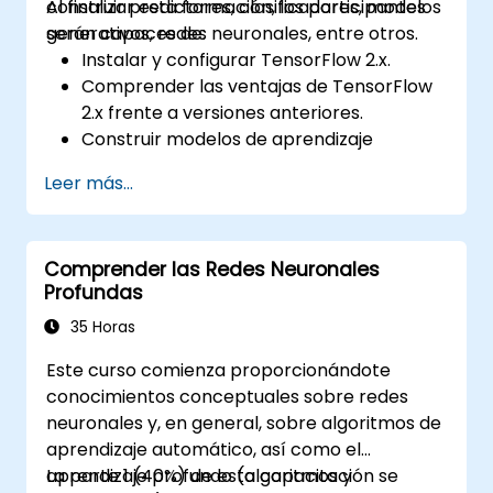
construir predictores, clasificadores, modelos
Al finalizar esta formación, los participantes
generativos, redes neuronales, entre otros.
serán capaces de:
Instalar y configurar TensorFlow 2.x.
Comprender las ventajas de TensorFlow
2.x frente a versiones anteriores.
Construir modelos de aprendizaje
profundo.
Leer más...
Implementar un clasificador de imágenes
avanzado.
Desplegar un modelo de aprendizaje
Comprender las Redes Neuronales
profundo en la nube, dispositivos móviles
Profundas
y dispositivos IoT.
35 Horas
Este curso comienza proporcionándote
conocimientos conceptuales sobre redes
neuronales y, en general, sobre algoritmos de
aprendizaje automático, así como el
aprendizaje profundo (algoritmos y
La parte 1 (40%) de esta capacitación se