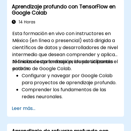
resolución de problemas complejos.
Aprendizaje profundo con TensorFlow en
Mejorar la precisión de las predicciones
Google Colab
combinando diferentes modelos.
14 Horas
Esta formación en vivo con instructores en
México (en línea o presencial) está dirigida a
científicos de datos y desarrolladores de nivel
intermedio que desean comprender y aplicar
técnicas de aprendizaje profundo utilizando el
Al finalizar esta formación, los participantes
entorno de Google Colab.
podrán:
Configurar y navegar por Google Colab
para proyectos de aprendizaje profundo.
Comprender los fundamentos de las
redes neuronales.
Implementar modelos de aprendizaje
Leer más...
profundo utilizando TensorFlow.
Entrenar y evaluar modelos de
aprendizaje profundo.