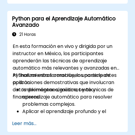
Aplicar Stable Diffusion en diversos
escenarios de generación de imágenes,
Python para el Aprendizaje Automático
como inpainting, outpainting y traducción
Avanzado
de imagen a imagen.
Optimizar el rendimiento y la estabilidad
21 Horas
de los modelos de Stable Diffusion.
En esta formación en vivo y dirigida por un
instructor en México, los participantes
aprenderán las técnicas de aprendizaje
automático más relevantes y avanzadas en
Python mientras construyen una serie de
Al finalizar esta formación, los participantes
aplicaciones demostrativas que involucran
podrán:
datos de imágenes, música, texto y
Implementar algoritmos y técnicas de
financieros.
aprendizaje automático para resolver
problemas complejos.
Aplicar el aprendizaje profundo y el
aprendizaje semisupervisado a
Leer más...
aplicaciones que involucran datos de
imágenes, música, texto y financieros.