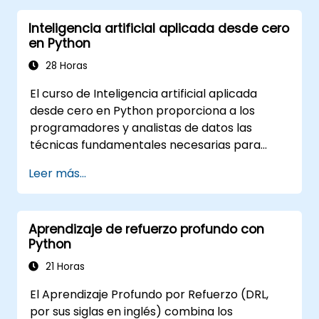
Aprovechar al máximo el potencial de los
Inteligencia artificial aplicada desde cero
algoritmos en Python.
en Python
Utilizar bibliotecas y paquetes como
NumPy y Theano.
28 Horas
El curso de Inteligencia artificial aplicada
desde cero en Python proporciona a los
programadores y analistas de datos las
técnicas fundamentales necesarias para
construir soluciones de aprendizaje
Leer más...
automático desde su base utilizando Python.
Cubre los principios centrales del aprendizaje
supervisado (clasificación y regresión), el
Aprendizaje de refuerzo profundo con
aprendizaje no supervisado (agrupamiento y
Python
detección de anomalías) y arquitecturas
avanzadas de redes neuronales. Examina
21 Horas
métodos probados para trabajar con scikit-
El Aprendizaje Profundo por Refuerzo (DRL,
learn, Apache Spark MLlib y cuadernos de
por sus siglas en inglés) combina los
Jupyter, facilitando el desarrollo práctico de