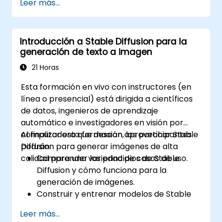
Leer más...
Utilizar LLM para diferentes tareas de
lenguaje natural, como resumización de
textos, respuesta a preguntas,
Introducción a Stable Diffusion para la
generación de texto y más.
generación de texto a imagen
Depurar y evaluar LLM utilizando
herramientas como TensorBoard,
21 Horas
PyTorch Lightning y Hugging Face
Esta formación en vivo con instructores (en
Datasets.
línea o presencial) está dirigida a científicos
de datos, ingenieros de aprendizaje
automático e investigadores en visión por
computadora que desean aprovechar Stable
Al finalizar esta formación, los participantes
Diffusion para generar imágenes de alta
podrán:
calidad para una variedad de casos de uso.
Comprender los principios de Stable
Diffusion y cómo funciona para la
generación de imágenes.
Construir y entrenar modelos de Stable
Diffusion para tareas de generación de
Leer más...
imágenes.