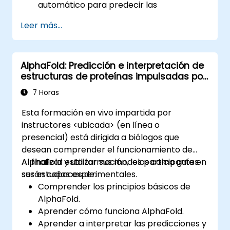
automático para predecir las
propiedades e interacciones moleculares.
Leer más...
Utilizar modelos de aprendizaje profundo
para la selección virtual y la optimización
de candidatos a fármacos.
AlphaFold: Predicción e interpretación de
Integrar enfoques impulsados por IA en el
estructuras de proteínas impulsadas por
proceso de ensayos clínicos.
IA
7 Horas
Esta formación en vivo impartida por
instructores <ubicada> (en línea o
presencial) está dirigida a biólogos que
desean comprender el funcionamiento de
AlphaFold y utilizar sus modelos como guía en
Al finalizar esta formación, los participantes
sus estudios experimentales.
serán capaces de:
Comprender los principios básicos de
AlphaFold.
Aprender cómo funciona AlphaFold.
Aprender a interpretar las predicciones y