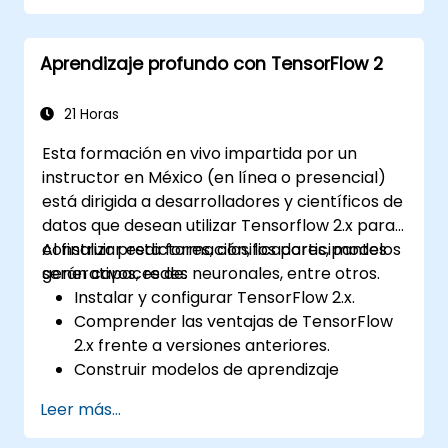
Aprendizaje profundo con TensorFlow 2
21 Horas
Esta formación en vivo impartida por un
instructor en México (en línea o presencial)
está dirigida a desarrolladores y científicos de
datos que desean utilizar Tensorflow 2.x para
construir predictores, clasificadores, modelos
Al finalizar esta formación, los participantes
generativos, redes neuronales, entre otros.
serán capaces de:
Instalar y configurar TensorFlow 2.x.
Comprender las ventajas de TensorFlow
2.x frente a versiones anteriores.
Construir modelos de aprendizaje
profundo.
Leer más...
Implementar un clasificador de imágenes
avanzado.