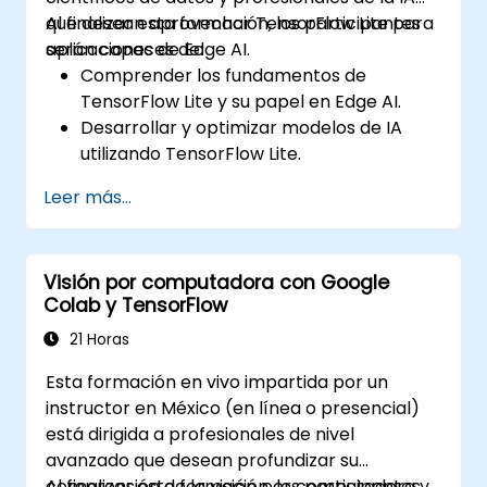
que desean aprovechar TensorFlow Lite para
Al finalizar esta formación, los participantes
aplicaciones de Edge AI.
serán capaces de:
Comprender los fundamentos de
TensorFlow Lite y su papel en Edge AI.
Desarrollar y optimizar modelos de IA
utilizando TensorFlow Lite.
Implementar modelos de TensorFlow Lite
Leer más...
en diversos dispositivos de borde.
Utilizar herramientas y técnicas para la
conversión y optimización de modelos.
Visión por computadora con Google
Implementar aplicaciones prácticas de
Colab y TensorFlow
Edge AI utilizando TensorFlow Lite.
21 Horas
Esta formación en vivo impartida por un
instructor en México (en línea o presencial)
está dirigida a profesionales de nivel
avanzado que desean profundizar su
comprensión de la visión por computadora y
Al finalizar esta formación, los participantes