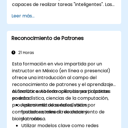
capaces de realizar tareas "inteligentes". Las
Redes Neuronales se utilizan comúnmente en
Leer más...
aplicaciones de Aprendizaje Automático (ML),
que a su vez son una implementación de la IA.
El Aprendizaje Profundo es un subconjunto del
Reconocimiento de Patrones
ML.
21 Horas
Esta formación en vivo impartida por un
instructor en México (en línea o presencial)
ofrece una introducción al campo del
reconocimiento de patrones y el aprendizaje
automático. Aborda aplicaciones prácticas
Al finalizar esta formación, los participantes
en estadística, ciencias de la computación,
podrán:
procesamiento de señales, visión por
Aplicar métodos estadísticos
computadora, minería de datos y
fundamentales al reconocimiento de
bioinformática.
patrones.
Utilizar modelos clave como redes