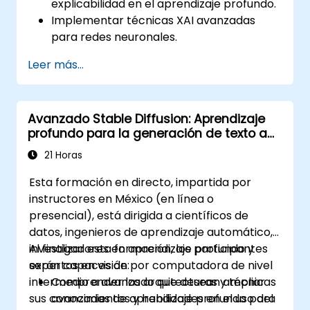
explicabilidad en el aprendizaje profundo.
Implementar técnicas XAI avanzadas
para redes neuronales.
Interpretar las decisiones tomadas por
Leer más...
los modelos de aprendizaje profundo.
Evaluar las compensaciones entre
rendimiento y transparencia.
Avanzado Stable Diffusion: Aprendizaje
profundo para la generación de texto a
imagen
21 Horas
Esta formación en directo, impartida por
instructores en México (en línea o
presencial), está dirigida a científicos de
datos, ingenieros de aprendizaje automático,
investigadores en aprendizaje profundo y
Al finalizar esta formación, los participantes
expertos en visión por computadora de nivel
serán capaces de:
intermedio a avanzado que desean ampliar
Comprender las arquitecturas y técnicas
sus conocimientos y habilidades en el uso del
avanzadas de aprendizaje profundo para