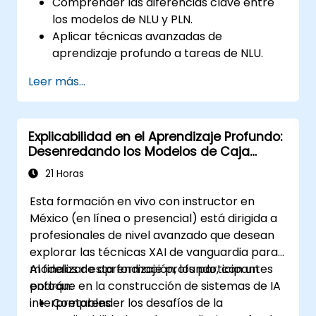
Comprender las diferencias clave entre
los modelos de NLU y PLN.
Aplicar técnicas avanzadas de
aprendizaje profundo a tareas de NLU.
Explorar arquitecturas profundas como
Leer más...
los transformadores y los mecanismos de
atención.
Aprovechar las tendencias futuras en NLU
Explicabilidad en el Aprendizaje Profundo:
para construir sistemas de inteligencia
Desenredando los Modelos de Caja
artificial sofisticados.
Negra
21 Horas
Esta formación en vivo con instructor en
México (en línea o presencial) está dirigida a
profesionales de nivel avanzado que desean
explorar las técnicas XAI de vanguardia para
modelos de aprendizaje profundo, con un
Al finalizar esta formación, los participantes
enfoque en la construcción de sistemas de IA
podrán:
interpretables.
Comprender los desafíos de la