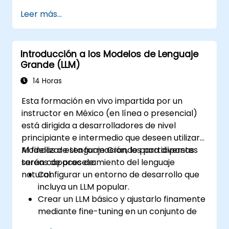
resultados de AlphaFold.
Leer más...
Introducción a los Modelos de Lenguaje
Grande (LLM)
14 Horas
Esta formación en vivo impartida por un
instructor en México (en línea o presencial)
está dirigida a desarrolladores de nivel
principiante e intermedio que deseen utilizar
Modelos de Lenguaje Grande para diversas
Al finalizar esta formación, los participantes
tareas de procesamiento del lenguaje
serán capaces de:
natural.
Configurar un entorno de desarrollo que
incluya un LLM popular.
Crear un LLM básico y ajustarlo finamente
mediante fine-tuning en un conjunto de
datos personalizado.