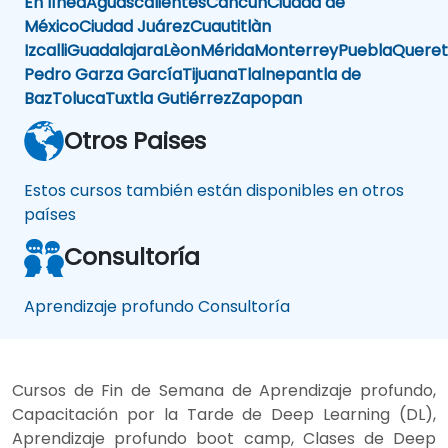
En línea
Aguascalientes
Cancun
Ciudad de
México
Ciudad Juárez
Cuautitlàn
Izcalli
Guadalajara
Lèon
Mérida
Monterrey
Puebla
Queret
Pedro Garza García
Tijuana
Tlalnepantla de
Baz
Toluca
Tuxtla Gutiérrez
Zapopan
Otros Paises
Estos cursos también están disponibles en otros
países
Consultoría
Aprendizaje profundo Consultoría
Cursos de Fin de Semana de Aprendizaje profundo,
Capacitación por la Tarde de Deep Learning (DL),
Aprendizaje profundo boot camp, Clases de Deep