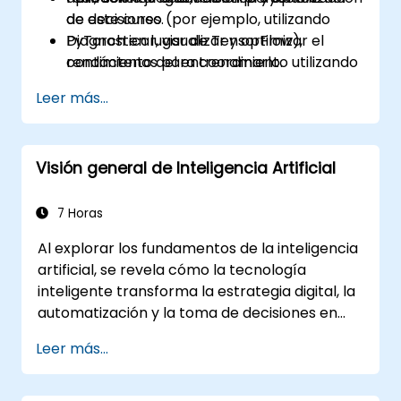
de decisiones.
de este curso (por ejemplo, utilizando
Diagnosticar, visualizar y optimizar el
PyTorch en lugar de TensorFlow),
rendimiento del entrenamiento utilizando
contáctenos para coordinarlo.
herramientas modernas.
Leer más...
Visión general de Inteligencia Artificial
7 Horas
Al explorar los fundamentos de la inteligencia
artificial, se revela cómo la tecnología
inteligente transforma la estrategia digital, la
automatización y la toma de decisiones en
todas las operaciones empresariales. Se
Leer más...
examinan conceptos fundamentales que
abarcan la historia de la IA, marcos para la
resolución de problemas, representación del