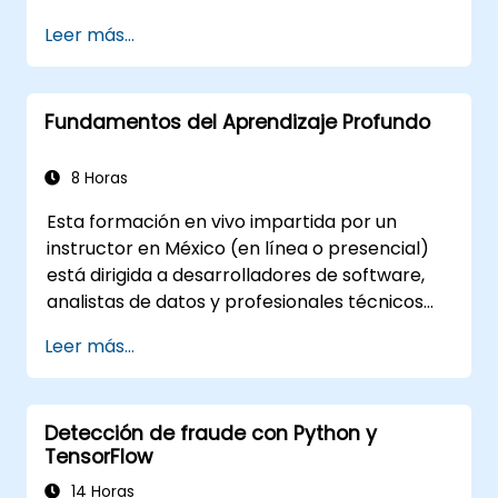
neuronales y métodos de núcleo para el
Leer más...
análisis de datos.
Implementar técnicas avanzadas para la
resolución de problemas complejos.
Fundamentos del Aprendizaje Profundo
Mejorar la precisión de las predicciones
combinando diferentes modelos.
8 Horas
Esta formación en vivo impartida por un
instructor en México (en línea o presencial)
está dirigida a desarrolladores de software,
analistas de datos y profesionales técnicos
que desean utilizar TensorFlow 2.x y Keras
Leer más...
para crear, entrenar e implementar modelos
de aprendizaje profundo para aplicaciones de
visión por computadora, procesamiento del
Detección de fraude con Python y
lenguaje natural y multimodales.
TensorFlow
14 Horas