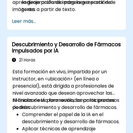
aprendizaje profundo para la generación de
la generación de imágenes a partir de
imágenes a partir de texto.
texto.
Implementar modelos complejos y
Leer más...
optimizaciones para la síntesis de
imágenes de alta calidad.
Optimizar el rendimiento y la
Descubrimiento y Desarrollo de Fármacos
escalabilidad para conjuntos de datos
Impulsados por IA
grandes y modelos complejos.
Afinar los hiperparámetros para mejorar
21 Horas
el rendimiento del modelo y su capacidad
Esta formación en vivo, impartida por un
de generalización.
instructor, en <ubicación> (en línea o
Integrar Stable Diffusion con otros
presencial), está dirigida a profesionales de
marcos de aprendizaje profundo y
nivel avanzado que desean aprovechar las
herramientas.
técnicas de IA para revolucionar los procesos
Al finalizar esta formación, los participantes
de descubrimiento y desarrollo de fármacos.
podrán:
Comprender el papel de la IA en el
descubrimiento y desarrollo de fármacos.
Aplicar técnicas de aprendizaje