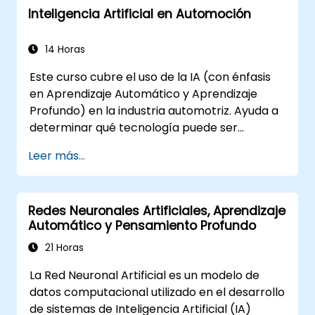
Inteligencia Artificial en Automoción
conocimiento, razonamiento con
incertidumbre y paradigmas de aprendizaje
automático, junto con comunicación,
14 Horas
percepción y acción autónoma. Guía a
Este curso cubre el uso de la IA (con énfasis
ejecutivos y arquitectos para evaluar
en Aprendizaje Automático y Aprendizaje
oportunidades de transformación impulsadas
Profundo) en la industria automotriz. Ayuda a
por la IA, analizar tendencias emergentes en
determinar qué tecnología puede ser
tecnología e integrar soluciones prácticas e
utilizada en múltiples situaciones dentro de un
inteligentes que aceleren la agilidad
Leer más...
automóvil: desde automatizaciones simples,
empresarial.
reconocimiento de imágenes, hasta la toma
de decisiones autónomas.
Redes Neuronales Artificiales, Aprendizaje
Automático y Pensamiento Profundo
21 Horas
La Red Neuronal Artificial es un modelo de
datos computacional utilizado en el desarrollo
de sistemas de Inteligencia Artificial (IA)