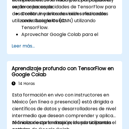
explorar las capacidades de TensorFlow para
serán capaces de:
desarrollar modelos de visión sofisticados
Construir y entrenar redes neuronales
utilizando Google Colab.
convolucionales (CNN) utilizando
TensorFlow.
Aprovechar Google Colab para el
desarrollo de modelos escalable y
Leer más...
eficiente en la nube.
Implementar técnicas de
preprocesamiento de imágenes para
Aprendizaje profundo con TensorFlow en
tareas de visión por computadora.
Google Colab
Desplegar modelos de visión por
computadora para aplicaciones del
14 Horas
mundo real.
Esta formación en vivo con instructores en
Utilizar el aprendizaje por transferencia
México (en línea o presencial) está dirigida a
(transfer learning) para mejorar el
científicos de datos y desarrolladores de nivel
rendimiento de los modelos CNN.
intermedio que desean comprender y aplicar
Visualizar e interpretar los resultados de
técnicas de aprendizaje profundo utilizando el
Al finalizar esta formación, los participantes
los modelos de clasificación de imágenes.