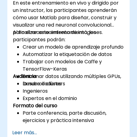
En este entrenamiento en vivo y dirigido por
un instructor, los participantes aprenderán
cómo usar Matlab para diseñar, construir y
visualizar una red neuronal convolucional
para el reconocimiento de imágenes.
Al finalizar este entrenamiento, los
participantes podrán:
Crear un modelo de aprendizaje profundo
Automatizar la etiquetación de datos
Trabajar con modelos de Caffe y
TensorFlow-Keras
Audiencia
Entrenar datos utilizando múltiples GPUs,
la nube o clústers
Desarrolladores
Ingenieros
Expertos en el dominio
Formato del curso
Parte conferencia, parte discusión,
ejercicios y práctica intensiva
Leer más...