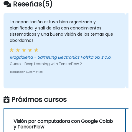
avanzados como los producidos,
Reseñas(5)
construcción de gráficos y registro
(logging).
capacitación estuvo bien organizada y
Me gustó
nificada, y salí de ella con conocimientos
oportuni
temáticos y una buena visión de los temas que
no estab
rdamos
de una 
habrían 
generar 
Magdalena - Samsung Electronics Polska Sp. z o.o.
Nol
o - Deep Learning with TensorFlow 2
Curso - Ar
cción Automática
Traducción 
Próximos cursos
Visión por computadora con Google Colab
y TensorFlow