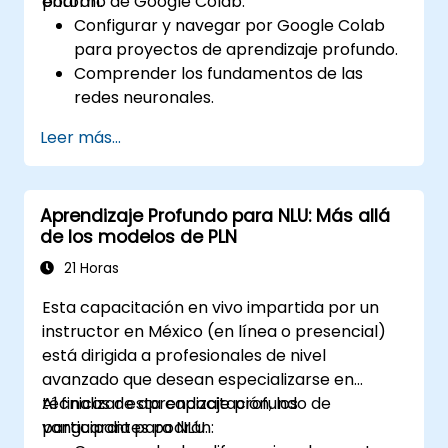
entorno de Google Colab.
podrán:
Configurar y navegar por Google Colab
para proyectos de aprendizaje profundo.
Comprender los fundamentos de las
redes neuronales.
Implementar modelos de aprendizaje
Leer más...
profundo utilizando TensorFlow.
Entrenar y evaluar modelos de
aprendizaje profundo.
Aprendizaje Profundo para NLU: Más allá
Utilizar características avanzadas de
de los modelos de PLN
TensorFlow para el aprendizaje profundo.
21 Horas
Esta capacitación en vivo impartida por un
instructor en México (en línea o presencial)
está dirigida a profesionales de nivel
avanzado que desean especializarse en
técnicas de aprendizaje profundo de
Al finalizar esta capacitación, los
vanguardia para NLU.
participantes podrán: