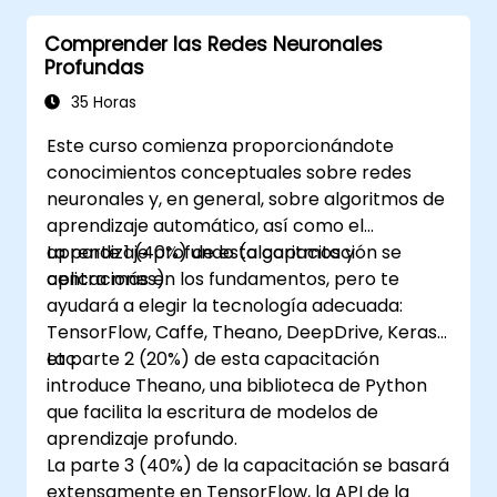
Desplegar un modelo de aprendizaje
Comprender las Redes Neuronales
profundo en la nube, dispositivos móviles
Profundas
y dispositivos IoT.
35 Horas
Este curso comienza proporcionándote
conocimientos conceptuales sobre redes
neuronales y, en general, sobre algoritmos de
aprendizaje automático, así como el
aprendizaje profundo (algoritmos y
La parte 1 (40%) de esta capacitación se
aplicaciones).
centra más en los fundamentos, pero te
ayudará a elegir la tecnología adecuada:
TensorFlow, Caffe, Theano, DeepDrive, Keras,
etc.
La parte 2 (20%) de esta capacitación
introduce Theano, una biblioteca de Python
que facilita la escritura de modelos de
aprendizaje profundo.
La parte 3 (40%) de la capacitación se basará
extensamente en TensorFlow, la API de la