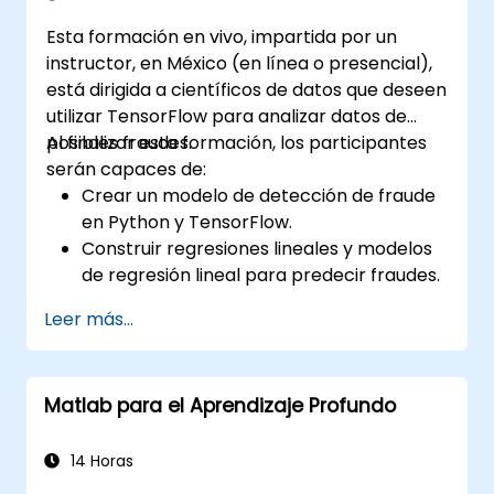
Esta formación en vivo, impartida por un
instructor, en México (en línea o presencial),
está dirigida a científicos de datos que deseen
utilizar TensorFlow para analizar datos de
posibles fraudes.
Al finalizar esta formación, los participantes
serán capaces de:
Crear un modelo de detección de fraude
en Python y TensorFlow.
Construir regresiones lineales y modelos
de regresión lineal para predecir fraudes.
Desarrollar una aplicación de inteligencia
Leer más...
artificial de extremo a extremo para
analizar datos de fraude.
Matlab para el Aprendizaje Profundo
14 Horas