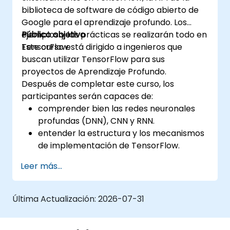
biblioteca de software de código abierto de
Google para el aprendizaje profundo. Los
ejemplos y las prácticas se realizarán todo en
Público objetivo
TensorFlow.
Este curso está dirigido a ingenieros que
buscan utilizar TensorFlow para sus
proyectos de Aprendizaje Profundo.
Después de completar este curso, los
participantes serán capaces de:
comprender bien las redes neuronales
profundas (DNN), CNN y RNN.
entender la estructura y los mecanismos
de implementación de TensorFlow.
realizar tareas e instalación,
Leer más...
configuración del entorno de producción
y la arquitectura.
evaluar la calidad del código, realizar
Última Actualización:
2026-07-31
depuración y monitoreo.
implementar modelos de entrenamiento