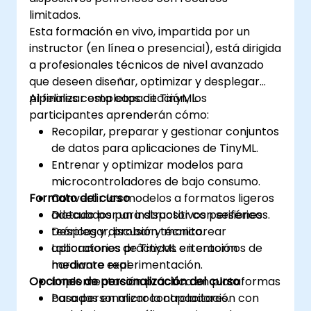
limitados.
Esta formación en vivo, impartida por un
instructor (en línea o presencial), está dirigida
a profesionales técnicos de nivel avanzado
que deseen diseñar, optimizar y desplegar
pipelines completos de TinyML.
Al finalizar esta capacitación, los
participantes aprenderán cómo:
Recopilar, preparar y gestionar conjuntos
de datos para aplicaciones de TinyML.
Entrenar y optimizar modelos para
microcontroladores de bajo consumo.
Formato del curso
Convertir los modelos a formatos ligeros
adecuados para dispositivos periféricos.
Dictado por un instructor con sesiones
Desplegar, probar y monitorear
teóricas y discusión técnica.
aplicaciones de TinyML en entornos de
Laboratorios prácticos e iteración
hardware real.
mediante experimentación.
Opciones de personalización del curso
Implementación práctica en plataformas
basadas en microcontroladores.
Para personalizar la capacitación con