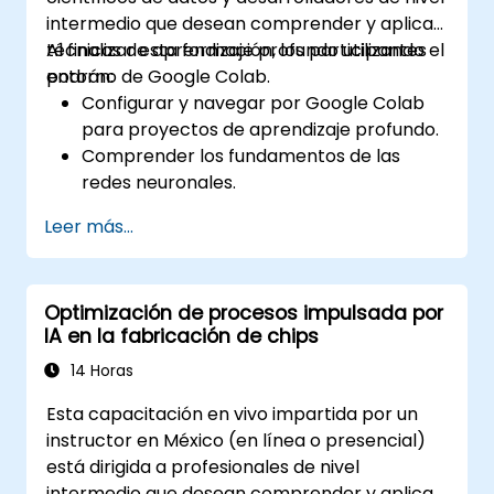
intermedio que desean comprender y aplicar
técnicas de aprendizaje profundo utilizando el
Al finalizar esta formación, los participantes
entorno de Google Colab.
podrán:
Configurar y navegar por Google Colab
para proyectos de aprendizaje profundo.
Comprender los fundamentos de las
redes neuronales.
Implementar modelos de aprendizaje
Leer más...
profundo utilizando TensorFlow.
Entrenar y evaluar modelos de
aprendizaje profundo.
Optimización de procesos impulsada por
Utilizar características avanzadas de
IA en la fabricación de chips
TensorFlow para el aprendizaje profundo.
14 Horas
Esta capacitación en vivo impartida por un
instructor en México (en línea o presencial)
está dirigida a profesionales de nivel
intermedio que desean comprender y aplicar