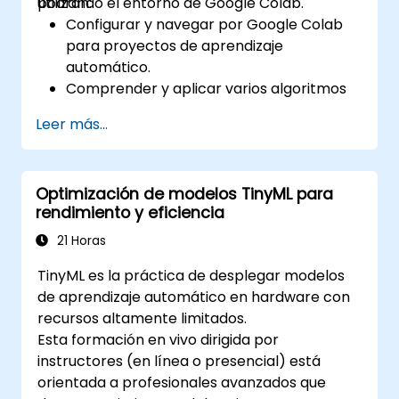
utilizando el entorno de Google Colab.
podrán:
Configurar y navegar por Google Colab
para proyectos de aprendizaje
automático.
Comprender y aplicar varios algoritmos
de aprendizaje automático.
Leer más...
Utilizar bibliotecas como Scikit-learn para
analizar y predecir datos.
Implementar modelos de aprendizaje
Optimización de modelos TinyML para
supervisado y no supervisado.
rendimiento y eficiencia
Optimizar y evaluar modelos de
aprendizaje automático de manera
21 Horas
efectiva.
TinyML es la práctica de desplegar modelos
de aprendizaje automático en hardware con
recursos altamente limitados.
Esta formación en vivo dirigida por
instructores (en línea o presencial) está
orientada a profesionales avanzados que