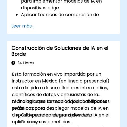
para implementar modelos de IA en
dispositivos edge.
Aplicar técnicas de compresión de
modelos para reducir el tamaño y la
Leer más...
complejidad de los modelos de IA.
Utilizar métodos de cuantización para
mejorar la eficiencia del modelo en
Construcción de Soluciones de IA en el
hardware edge.
Borde
Implementar la poda y otras técnicas de
optimización para mejorar el rendimiento
14 Horas
del modelo.
Esta formación en vivo impartida por un
Implementar modelos de IA optimizados
instructor en México (en línea o presencial)
en diversos dispositivos edge.
está dirigida a desarrolladores intermedios,
científicos de datos y entusiastas de la
tecnología que desean adquirir habilidades
Al finalizar esta formación, los participantes
prácticas para desplegar modelos de IA en
serán capaces de:
dispositivos de borde para diversas
Comprender los principios de la IA en el
aplicaciones.
Borde y sus beneficios.