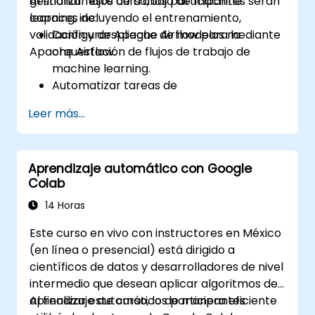
gestionar flujos de trabajo de machine
Al finalizar este curso, los participantes serán
learning, incluyendo el entrenamiento,
capaces de:
validación y despliegue de modelos mediante
Configurar Apache Airflow para la
Apache Airflow.
orquestación de flujos de trabajo de
machine learning.
Automatizar tareas de
preprocesamiento de datos,
Leer más...
entrenamiento y validación de modelos.
Integrar Airflow con frameworks y
herramientas de machine learning.
Aprendizaje automático con Google
Desplegar modelos de machine learning
Colab
mediante pipelines automatizados.
Supervisar y optimizar flujos de trabajo de
14 Horas
machine learning en producción.
Este curso en vivo con instructores en México
(en línea o presencial) está dirigido a
científicos de datos y desarrolladores de nivel
intermedio que desean aplicar algoritmos de
aprendizaje automático de manera eficiente
Al finalizar este curso, los participantes