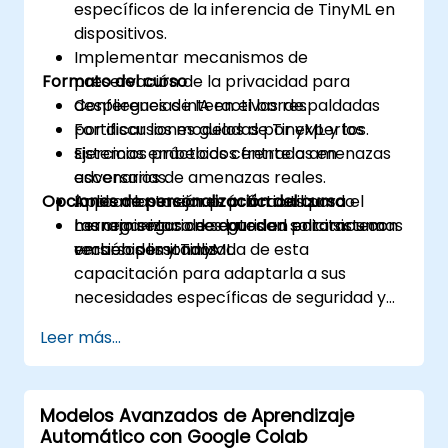
específicos de la inferencia de TinyML en
dispositivos.
Implementar mecanismos de
Formato del curso
preservación de la privacidad para
despliegues de IA en el borde.
Conferencias interactivas respaldadas
Fortificar los modelos de TinyML y los
por discusiones guiadas por expertos.
sistemas embebidos frente a amenazas
Ejercicios prácticos centrados en
adversarias.
escenarios de amenazas reales.
Opciones de personalización del curso
Aplicar las mejores prácticas para el
Implementación práctica utilizando
manejo seguro de datos en entornos con
herramientas de seguridad para sistemas
Las organizaciones pueden solicitar una
recursos limitados.
embebidos y TinyML.
versión personalizada de esta
capacitación para adaptarla a sus
necesidades específicas de seguridad y
cumplimiento normativo.
Leer más...
Modelos Avanzados de Aprendizaje
Automático con Google Colab