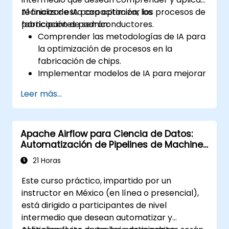
técnicas de IA para optimizar los procesos de
Al finalizar esta capacitación, los
fabricación de semiconductores.
participantes podrán:
Comprender las metodologías de IA para
la optimización de procesos en la
fabricación de chips.
Implementar modelos de IA para mejorar
el rendimiento y reducir defectos.
Leer más...
Analizar los datos del proceso para
identificar parámetros clave que
necesitan optimización.
Apache Airflow para Ciencia de Datos:
Aplicar técnicas de aprendizaje
Automatización de Pipelines de Machine
automático para ajustar finamente los
Learning
procesos de fabricación de
21 Horas
semiconductores.
Este curso práctico, impartido por un
instructor en México (en línea o presencial),
está dirigido a participantes de nivel
intermedio que desean automatizar y