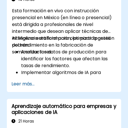
Google Colab.
Esta formación en vivo con instrucción
presencial en México (en línea o presencial)
está dirigida a profesionales de nivel
intermedio que desean aplicar técnicas de
inteligencia artificial para optimizar la gestión
Al finalizar esta formación, los participantes
del rendimiento en la fabricación de
podrán:
semiconductores.
Analizar los datos de producción para
identificar los factores que afectan las
tasas de rendimiento.
Implementar algoritmos de IA para
mejorar los procesos de gestión del
Leer más...
rendimiento.
Optimizar los parámetros de producción
para reducir defectos y mejorar los
Aprendizaje automático para empresas y
rendimientos.
aplicaciones de IA
Integrar la gestión del rendimiento
impulsada por IA en los flujos de trabajo
21 Horas
de producción existentes.