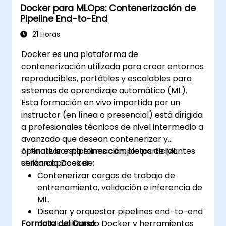
Docker para MLOps: Contenerización de
producción y el control de calidad.
Pipeline End-to-End
Implementar modelos básicos de IA para
optimizar los procesos de fabricación.
21 Horas
Docker es una plataforma de
contenerización utilizada para crear entornos
reproducibles, portátiles y escalables para
sistemas de aprendizaje automático (ML).
Esta formación en vivo impartida por un
instructor (en línea o presencial) está dirigida
a profesionales técnicos de nivel intermedio a
avanzado que desean contenerizar y
operativizar pipelines completos de ML
Al finalizar esta formación, los participantes
utilizando Docker.
serán capaces de:
Contenerizar cargas de trabajo de
entrenamiento, validación e inferencia de
ML.
Diseñar y orquestar pipelines end-to-end
Formato del Curso
de ML utilizando Docker y herramientas