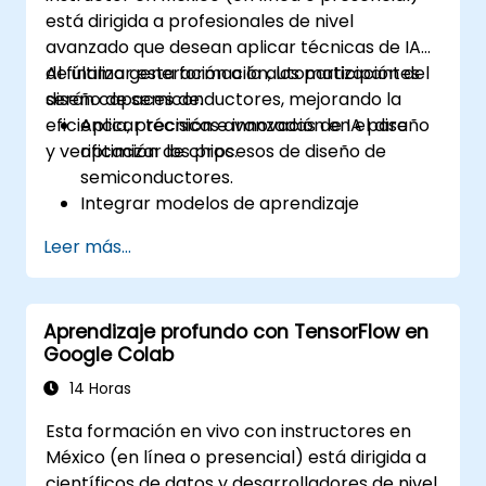
está dirigida a profesionales de nivel
avanzado que desean aplicar técnicas de IA
de última generación a la automatización del
Al finalizar esta formación, los participantes
diseño de semiconductores, mejorando la
serán capaces de:
eficiencia, precisión e innovación en el diseño
Aplicar técnicas avanzadas de IA para
y verificación de chips.
optimizar los procesos de diseño de
semiconductores.
Integrar modelos de aprendizaje
automático en herramientas EDA para
Leer más...
una verificación mejorada del diseño.
Desarrollar soluciones basadas en IA para
desafíos complejos de diseño en la
Aprendizaje profundo con TensorFlow en
fabricación de chips.
Google Colab
Aprovechar las redes neuronales para
mejorar la precisión y velocidad de la
14 Horas
automatización del diseño.
Esta formación en vivo con instructores en
México (en línea o presencial) está dirigida a
científicos de datos y desarrolladores de nivel