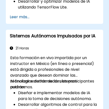
Desarrollar y optimizar modelos de IA
utilizando TensorFlow Lite.
Implementar modelos de TensorFlow Lite
Leer más...
en diversos dispositivos de borde.
Utilizar herramientas y técnicas para la
conversión y optimización de modelos.
Sistemas Autónomos Impulsados por IA
Implementar aplicaciones prácticas de
Edge AI utilizando TensorFlow Lite.
21 Horas
Esta formación en vivo impartida por un
instructor en México (en línea o presencial)
está dirigida a profesionales de nivel
avanzado que desean dominar las
tecnologías detrás de los sistemas
Al finalizar esta formación, los participantes
autónomos.
podrán:
Diseñar e implementar modelos de IA
para la toma de decisiones autónoma.
Desarrollar algoritmos de control para la