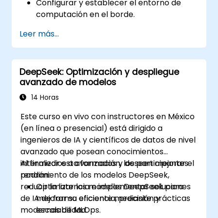
Configurar y establecer el entorno de
computación en el borde.
Desarrollar, entrenar y optimizar modelos
Leer más...
de IA para su despliegue en el borde.
Implementar soluciones prácticas de IA
en dispositivos de borde.
DeepSeek: Optimización y despliegue
Evaluar y mejorar el rendimiento de los
avanzado de modelos
modelos desplegados en el borde.
Abordar consideraciones éticas y de
14 Horas
seguridad en aplicaciones de IA en el
Este curso en vivo con instructores en México
Borde.
(en línea o presencial) está dirigido a
ingenieros de IA y científicos de datos de nivel
avanzado que posean conocimientos
intermedios a avanzados y deseen mejorar el
Al finalizar esta formación, los participantes
rendimiento de los modelos DeepSeek,
podrán:
reducir la latencia e implementar soluciones
Optimizar los modelos DeepSeek para
de IA de forma eficiente mediante prácticas
mejorar su eficiencia, precisión y
modernas de MLOps.
escalabilidad.