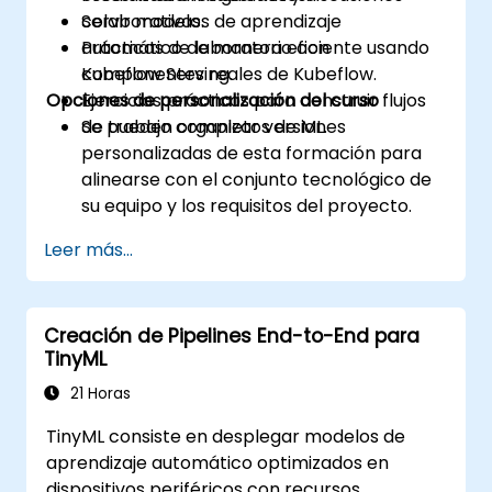
Servir modelos de aprendizaje
colaborativas.
automático de manera eficiente usando
Prácticas de laboratorio con
Kubeflow Serving.
componentes reales de Kubeflow.
Opciones de personalización del curso
Ejercicios prácticos para construir flujos
de trabajo completos de ML.
Se pueden organizar versiones
personalizadas de esta formación para
alinearse con el conjunto tecnológico de
su equipo y los requisitos del proyecto.
Leer más...
Creación de Pipelines End-to-End para
TinyML
21 Horas
TinyML consiste en desplegar modelos de
aprendizaje automático optimizados en
dispositivos periféricos con recursos