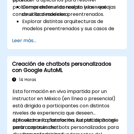
problemas del mundo real sin tener que
Comprender el concepto y las ventajas
construirlos desde cero.
de utilizar modelos preentrenados.
Explorar distintas arquitecturas de
modelos preentrenados y sus casos de
uso.
Leer más...
Afinar un modelo preentrenado para
tareas específicas.
Implementar modelos preentrenados en
Creación de chatbots personalizados
proyectos sencillos de aprendizaje
con Google AutoML
automático.
14 Horas
Esta formación en vivo impartida por un
instructor en México (en línea o presencial)
está dirigida a participantes con distintos
niveles de experiencia que deseen
aprovechar la plataforma AutoML de Google
Al finalizar esta formación, los participantes
para construir chatbots personalizados para
serán capaces de: