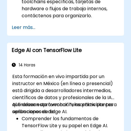
toolchains específicas, tarjetas de
hardware o flujos de trabajo internos,
contáctenos para organizarlo.
Leer más...
Edge AI con TensorFlow Lite
14 Horas
Esta formación en vivo impartida por un
instructor en México (en línea o presencial)
está dirigida a desarrolladores intermedios,
científicos de datos y profesionales de la IA
que desean aprovechar TensorFlow Lite para
Al finalizar esta formación, los participantes
aplicaciones de Edge AI.
serán capaces de:
Comprender los fundamentos de
TensorFlow Lite y su papel en Edge AI.