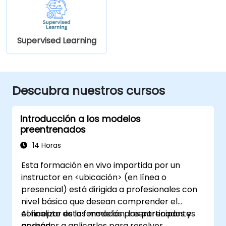
Supervised Learning
Descubra nuestros cursos
Introducción a los modelos
preentrenados
14 Horas
Esta formación en vivo impartida por un
instructor en <ubicación> (en línea o
presencial) está dirigida a profesionales con
nivel básico que desean comprender el
concepto de los modelos preentrenados y
Al finalizar esta formación, los participantes
aprender a aplicarlos para resolver
podrán: