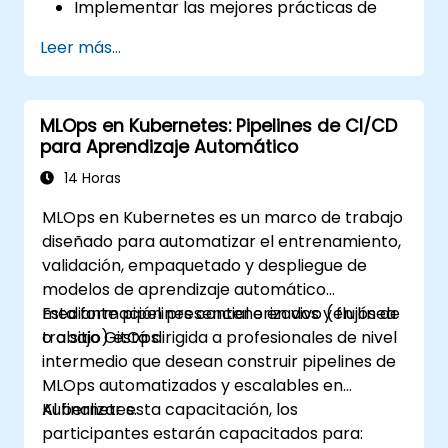
Implementar las mejores prácticas de
MLOps y control de versiones de modelos.
Leer más...
Desplegar modelos DeepSeek tanto en
infraestructura en la nube como on-
premise.
MLOps en Kubernetes: Pipelines de CI/CD
Monitorear, mantener y escalar
para Aprendizaje Automático
soluciones de IA de manera efectiva.
14 Horas
MLOps en Kubernetes es un marco de trabajo
diseñado para automatizar el entrenamiento,
validación, empaquetado y despliegue de
modelos de aprendizaje automático
mediante pipelines contenerizados y flujos de
Esta formación presencial o en vivo (en línea
trabajo GitOps.
o a sitio) está dirigida a profesionales de nivel
intermedio que desean construir pipelines de
MLOps automatizados y escalables en
Kubernetes.
Al finalizar esta capacitación, los
participantes estarán capacitados para: