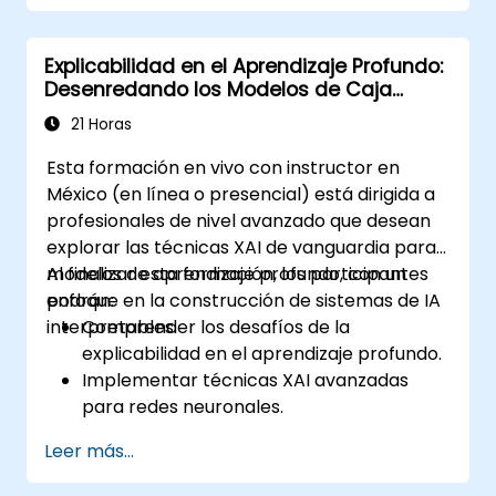
Explicabilidad en el Aprendizaje Profundo:
Desenredando los Modelos de Caja
Negra
21 Horas
Esta formación en vivo con instructor en
México (en línea o presencial) está dirigida a
profesionales de nivel avanzado que desean
explorar las técnicas XAI de vanguardia para
modelos de aprendizaje profundo, con un
Al finalizar esta formación, los participantes
enfoque en la construcción de sistemas de IA
podrán:
interpretables.
Comprender los desafíos de la
explicabilidad en el aprendizaje profundo.
Implementar técnicas XAI avanzadas
para redes neuronales.
Interpretar las decisiones tomadas por
Leer más...
los modelos de aprendizaje profundo.
Evaluar las compensaciones entre