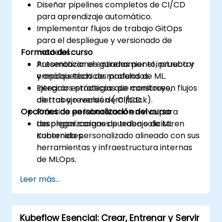
Diseñar pipelines completos de CI/CD
para aprendizaje automático.
Implementar flujos de trabajo GitOps
para el despliegue y versionado de
Formato del curso
modelos.
Automatizar el entrenamiento, prueba y
Presentaciones guiadas por el instructor
empaquetado de modelos de ML.
y análisis técnicos profundos.
Integrar estrategias de monitoreo,
Ejercicios prácticos que construyen flujos
alertas y reversión (rollback).
de trabajo reales de CI/CD.
Opciones de personalización del curso
Práctica en laboratorio en vivo para
desplegar cargas de trabajo de ML en
Las organizaciones pueden solicitar
Kubernetes.
contenido personalizado alineado con sus
herramientas y infraestructura internas
de MLOps.
Leer más...
Kubeflow Esencial: Crear, Entrenar y Servir