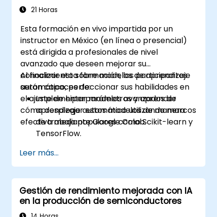
21 Horas
Esta formación en vivo impartida por un
instructor en México (en línea o presencial)
está dirigida a profesionales de nivel
avanzado que deseen mejorar su
conocimiento sobre modelos de aprendizaje
Al finalizar esta formación, los participantes
automático, perfeccionar sus habilidades en
serán capaces de:
el ajuste de hiperparámetros y aprender
Implementar modelos avanzados de
cómo desplegar estos modelos de manera
aprendizaje automático utilizando marcos
efectiva mediante Google Colab.
de trabajo populares como Scikit-learn y
TensorFlow.
Optimizar el rendimiento de los modelos
Leer más...
mediante el ajuste de hiperparámetros.
Desplegar modelos de aprendizaje
automático en aplicaciones del mundo
Gestión de rendimiento mejorada con IA
real usando Google Colab.
en la producción de semiconductores
Colaborar y gestionar proyectos de
aprendizaje automático a gran escala en
14 Horas