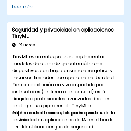
desarrollo de modelos escalable y
Leer más...
eficiente en la nube.
Implementar técnicas de
preprocesamiento de imágenes para
Seguridad y privacidad en aplicaciones
tareas de visión por computadora.
TinyML
Desplegar modelos de visión por
computadora para aplicaciones del
21 Horas
mundo real.
TinyML es un enfoque para implementar
Utilizar el aprendizaje por transferencia
modelos de aprendizaje automático en
(transfer learning) para mejorar el
dispositivos con bajo consumo energético y
rendimiento de los modelos CNN.
recursos limitados que operan en el borde de
Visualizar e interpretar los resultados de
la red.
Esta capacitación en vivo impartida por
los modelos de clasificación de imágenes.
instructores (en línea o presencial) está
dirigida a profesionales avanzados desean
proteger sus pipelines de TinyML e
implementar técnicas de preservación de la
Al finalizar este curso, los participantes
privacidad en aplicaciones de IA en el borde.
podrán:
Identificar riesgos de seguridad