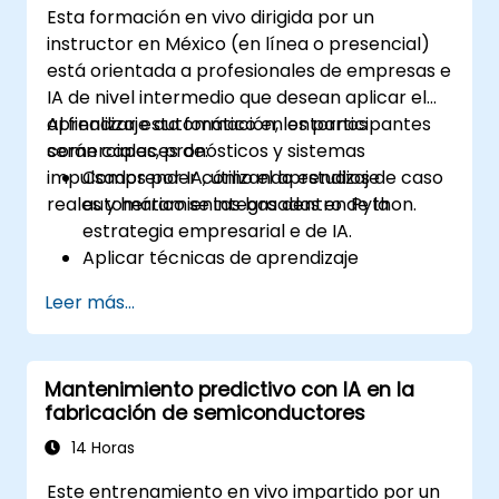
Esta formación en vivo dirigida por un
instructor en México (en línea o presencial)
está orientada a profesionales de empresas e
IA de nivel intermedio que desean aplicar el
aprendizaje automático en entornos
Al finalizar esta formación, los participantes
comerciales, pronósticos y sistemas
serán capaces de:
impulsados por IA, utilizando estudios de caso
Comprender cómo el aprendizaje
reales y herramientas basadas en Python.
automático se integra dentro de la
estrategia empresarial e de IA.
Aplicar técnicas de aprendizaje
supervisado y no supervisado a
Leer más...
problemas estructurados en el ámbito
empresarial.
Preprocesar y transformar datos para su
Mantenimiento predictivo con IA en la
modelado.
fabricación de semiconductores
Utilizar redes neuronales para tareas de
clasificación y predicción.
14 Horas
Realizar pronósticos de ventas utilizando
Este entrenamiento en vivo impartido por un
métodos estadísticos y basados en