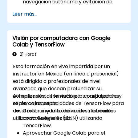
navegación autónoma y evitación de
obstáculos.
Leer más...
Garantizar la seguridad y confiabilidad en
los sistemas autónomos impulsados por
IA.
Visión por computadora con Google
Integrar sistemas autónomos con
Colab y TensorFlow
marcos de trabajo existentes de robótica
e IA.
21 Horas
Esta formación en vivo impartida por un
instructor en México (en línea o presencial)
está dirigida a profesionales de nivel
avanzado que desean profundizar su
comprensión de la visión por computadora y
Al finalizar esta formación, los participantes
explorar las capacidades de TensorFlow para
serán capaces de:
desarrollar modelos de visión sofisticados
Construir y entrenar redes neuronales
utilizando Google Colab.
convolucionales (CNN) utilizando
TensorFlow.
Aprovechar Google Colab para el