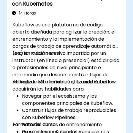
con Kubernetes
14 Horas
Kubeflow es una plataforma de código
abierto diseñada para agilizar la creación, el
entrenamiento y la implementación de
cargas de trabajo de aprendizaje automático
(ML) en Kubernetes.
Esta formación en vivo impartida por un
instructor (en línea o presencial) está dirigida
a profesionales de nivel principiante e
intermedio que desean construir flujos de
trabajo de ML confiables utilizando Kubeflow.
Al finalizar esta formación, los asistentes
adquirirán las habilidades para:
Navegar por el ecosistema y los
componentes principales de Kubeflow.
Construir flujos de trabajo reproducibles
con Kubeflow Pipelines.
Formato del curso
Ejecutar tareas de entrenamiento
escalables en Kubernetes.
Presentaciones guiadas y discusiones