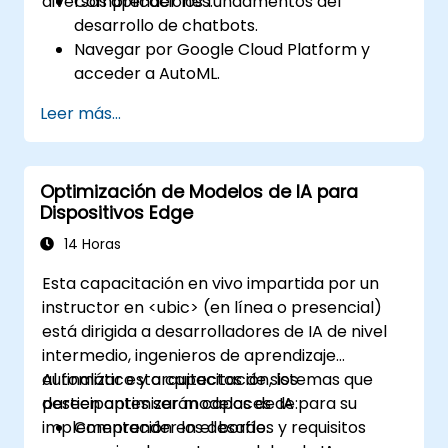
diversas aplicaciones.
Comprender los fundamentos del
desarrollo de chatbots.
Navegar por Google Cloud Platform y
acceder a AutoML.
Preparar datos para entrenar modelos
Leer más...
de chatbots.
Entrenar y evaluar modelos de chatbots
personalizados utilizando AutoML.
Optimización de Modelos de IA para
Implementar e integrar chatbots en
Dispositivos Edge
distintas plataformas y canales.
Monitorear y optimizar el rendimiento del
14 Horas
chatbot con el tiempo.
Esta capacitación en vivo impartida por un
instructor en <ubic> (en línea o presencial)
está dirigida a desarrolladores de IA de nivel
intermedio, ingenieros de aprendizaje
automático y arquitectos de sistemas que
Al finalizar esta capacitación, los
deseen optimizar modelos de IA para su
participantes serán capaces de:
implementación en el borde.
Comprender los desafíos y requisitos