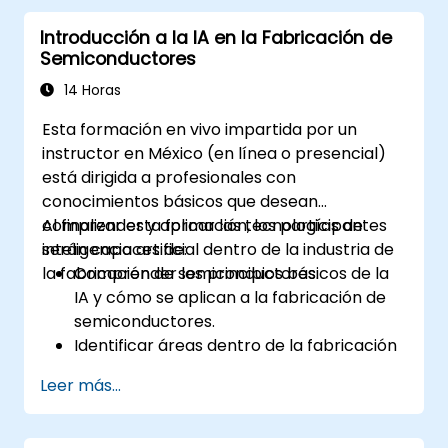
rendimiento y transparencia.
Introducción a la IA en la Fabricación de
Semiconductores
14 Horas
Esta formación en vivo impartida por un
instructor en México (en línea o presencial)
está dirigida a profesionales con
conocimientos básicos que desean
comprender y aplicar las tecnologías de
Al finalizar esta formación, los participantes
inteligencia artificial dentro de la industria de
serán capaces de:
la fabricación de semiconductores.
Comprender los principios básicos de la
IA y cómo se aplican a la fabricación de
semiconductores.
Identificar áreas dentro de la fabricación
de semiconductores donde la IA puede
Leer más...
implementarse de manera efectiva.
Utilizar herramientas y técnicas de IA
para mejorar la eficiencia de la