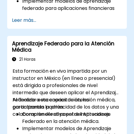
Implementar modelos de aprendizaje
federado para aplicaciones financieras
que preservan la privacidad.
Leer más...
Analizar datos financieros de forma
colaborativa sin comprometer la
privacidad.
Aprendizaje Federado para la Atención
Aplicar el aprendizaje federado a
Médica
escenarios financieros del mundo real,
como la detección de fraudes y la gestión
21 Horas
de riesgos.
Esta formación en vivo impartida por un
instructor en México (en línea o presencial)
está dirigida a profesionales de nivel
intermedio que deseen aplicar el Aprendizaje
Federado a escenarios de atención médica,
Al finalizar esta capacitación, los
garantizando la privacidad de los datos y una
participantes podrán:
colaboración efectiva entre instituciones.
Comprender el papel del Aprendizaje
Federado en la atención médica.
Implementar modelos de Aprendizaje