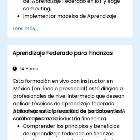
del Aprendizaje Federado en IoT y edge
computing.
Implementar modelos de Aprendizaje
Federado en dispositivos IoT para el
Leer más...
procesamiento descentralizado de IA.
Reducir la latencia y mejorar la toma de
decisiones en tiempo real en entornos de
Aprendizaje Federado para Finanzas
edge computing.
Afrontar los desafíos relacionados con la
privacidad de los datos y las limitaciones
14 Horas
de red en sistemas IoT.
Esta formación en vivo con instructor en
México (en línea o presencial) está dirigida a
profesionales de nivel intermedio que desean
aplicar técnicas de aprendizaje federado
para mejorar la privacidad de los datos y la IA
Al finalizar esta formación, los participantes
colaborativa en la industria financiera.
serán capaces de:
Comprender los principios y beneficios
del aprendizaje federado en finanzas.