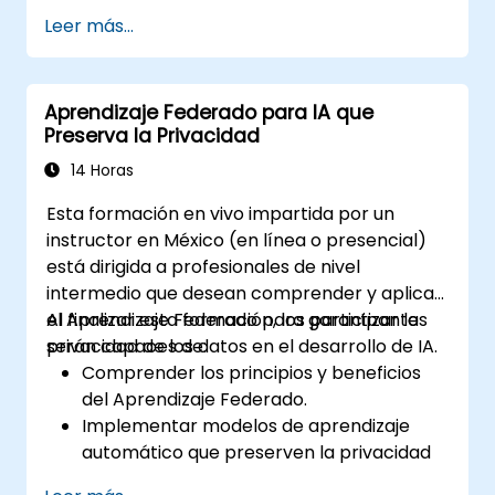
Escalar sistemas de Aprendizaje
Leer más...
Federado para implementaciones a gran
escala.
Afrontar consideraciones de privacidad,
Aprendizaje Federado para IA que
seguridad y ética en escenarios
Preserva la Privacidad
avanzados de Aprendizaje Federado.
14 Horas
Esta formación en vivo impartida por un
instructor en México (en línea o presencial)
está dirigida a profesionales de nivel
intermedio que desean comprender y aplicar
el Aprendizaje Federado para garantizar la
Al finalizar esta formación, los participantes
privacidad de los datos en el desarrollo de IA.
serán capaces de:
Comprender los principios y beneficios
del Aprendizaje Federado.
Implementar modelos de aprendizaje
automático que preserven la privacidad
utilizando técnicas de Aprendizaje