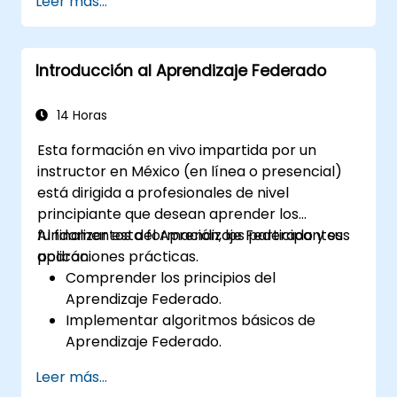
Leer más...
Federado.
Abordar los desafíos de la privacidad de
datos en el entrenamiento
Introducción al Aprendizaje Federado
descentralizado de IA.
Aplicar el Aprendizaje Federado en
escenarios del mundo real en diversas
14 Horas
industrias.
Esta formación en vivo impartida por un
instructor en México (en línea o presencial)
está dirigida a profesionales de nivel
principiante que desean aprender los
fundamentos del Aprendizaje Federado y sus
Al finalizar esta formación, los participantes
aplicaciones prácticas.
podrán:
Comprender los principios del
Aprendizaje Federado.
Implementar algoritmos básicos de
Aprendizaje Federado.
Abordar las preocupaciones sobre la
Leer más...
privacidad de los datos mediante el