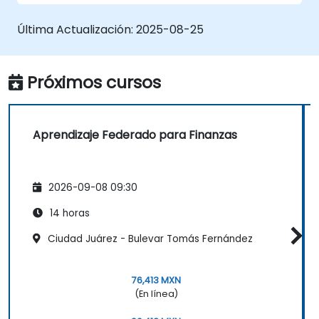
Aprendizaje Federado.
Integrar el Aprendizaje Federado en flujos
Última Actualización:
2025-08-25
de trabajo de IA existentes.
Próximos cursos
Aprendizaje Federado para Finanzas
2026-09-08 09:30
14 horas
Ciudad Juárez - Bulevar Tomás Fernández
76,413 MXN
(En línea)