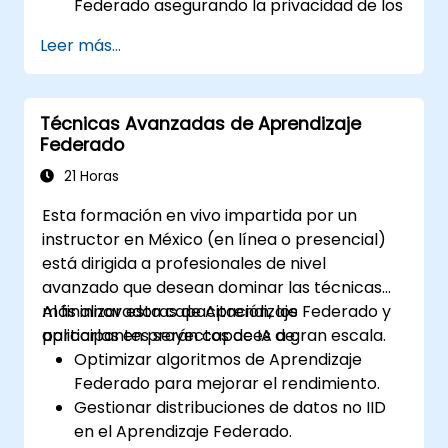
Federado asegurando la privacidad de los
datos del paciente.
Leer más...
Colaborar en el entrenamiento de
modelos de inteligencia artificial a través
de múltiples instituciones de atención
Técnicas Avanzadas de Aprendizaje
médica.
Federado
Aplicar el Aprendizaje Federado a
estudios de casos reales en el sector
21 Horas
salud.
Esta formación en vivo impartida por un
instructor en México (en línea o presencial)
está dirigida a profesionales de nivel
avanzado que desean dominar las técnicas
más innovadoras de Aprendizaje Federado y
Al finalizar esta capacitación, los
aplicarlas en proyectos de IA a gran escala.
participantes serán capaces de:
Optimizar algoritmos de Aprendizaje
Federado para mejorar el rendimiento.
Gestionar distribuciones de datos no IID
en el Aprendizaje Federado.