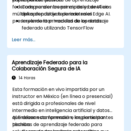
federado para entrenar modelos de IA en
Comprender los principios y beneficios
múltiples dispositivos perimetrales
del aprendizaje federado en el Edge AI.
preservando la privacidad de los datos.
Implementar modelos de aprendizaje
federado utilizando TensorFlow
Federated y PyTorch.
Leer más...
Optimizar el entrenamiento de IA en
dispositivos perimetrales distribuidos.
Abordar los desafíos de privacidad y
Aprendizaje Federado para la
seguridad de datos en el aprendizaje
Colaboración Segura de IA
federado.
Desplegar y monitorear sistemas de
14 Horas
aprendizaje federado en aplicaciones del
Esta formación en vivo impartida por un
mundo real.
instructor en México (en línea o presencial)
está dirigida a profesionales de nivel
intermedio en inteligencia artificial y datos
que desean comprender e implementar
Al finalizar esta formación, los participantes
técnicas de aprendizaje federado para
podrán: