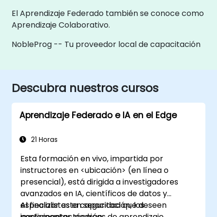
El Aprendizaje Federado también se conoce como
Aprendizaje Colaborativo.
NobleProg -- Tu proveedor local de capacitación
Descubra nuestros cursos
Aprendizaje Federado e IA en el Edge
21 Horas
Esta formación en vivo, impartida por
instructores en <ubicación> (en línea o
presencial), está dirigida a investigadores
avanzados en IA, científicos de datos y
especialistas en seguridad que deseen
Al finalizar esta capacitación, los
implementar técnicas de aprendizaje
participantes podrán: