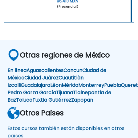
96,413 MXN
(Presencial)
Otras regiones de México
En línea
Aguascalientes
Cancun
Ciudad de
México
Ciudad Juárez
Cuautitlàn
Izcalli
Guadalajara
Lèon
Mérida
Monterrey
Puebla
Queret
Pedro Garza García
Tijuana
Tlalnepantla de
Baz
Toluca
Tuxtla Gutiérrez
Zapopan
Otros Paises
Estos cursos también están disponibles en otros
países