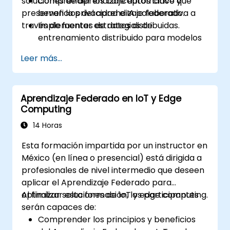
soluciones de aprendizaje automático que
Comprender los conceptos clave y
preservan la privacidad e IA colaborativa a
beneficios del aprendizaje federado.
través de fuentes de datos distribuidas.
Implementar estrategias de
entrenamiento distribuido para modelos
de IA.
Leer más...
Aplicar técnicas de aprendizaje federado
para asegurar colaboraciones con datos
sensibles.
Aprendizaje Federado en IoT y Edge
Explorar estudios de casos y ejemplos
Computing
prácticos de aprendizaje federado en los
sectores salud y financiero.
14 Horas
Esta formación impartida por un instructor en
México (en línea o presencial) está dirigida a
profesionales de nivel intermedio que deseen
aplicar el Aprendizaje Federado para
optimizar soluciones de IoT y edge computing.
Al finalizar esta formación, los participantes
serán capaces de:
Comprender los principios y beneficios