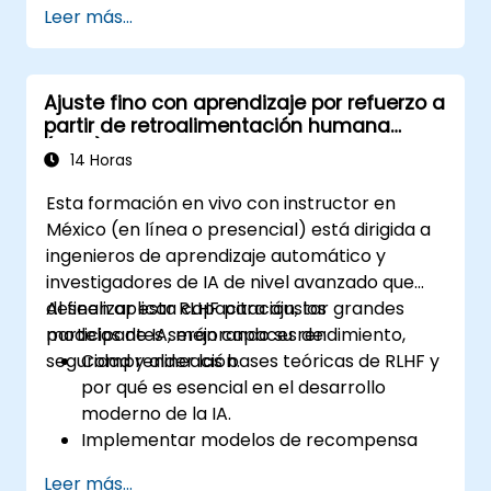
Leer más...
Conocer los principios y metodologías
centrales del aprendizaje por refuerzo.
Aprender cómo las técnicas de
Ajuste fino con aprendizaje por refuerzo a
aprendizaje por refuerzo pueden mejorar
partir de retroalimentación humana
el rendimiento de los LLM.
(RLHF)
14 Horas
Esta formación en vivo con instructor en
México (en línea o presencial) está dirigida a
ingenieros de aprendizaje automático y
investigadores de IA de nivel avanzado que
deseen aplicar RLHF para ajustar grandes
Al finalizar esta capacitación, los
modelos de IA, mejorando su rendimiento,
participantes serán capaces de:
seguridad y alineación.
Comprender las bases teóricas de RLHF y
por qué es esencial en el desarrollo
moderno de la IA.
Implementar modelos de recompensa
basados en la retroalimentación humana
Leer más...