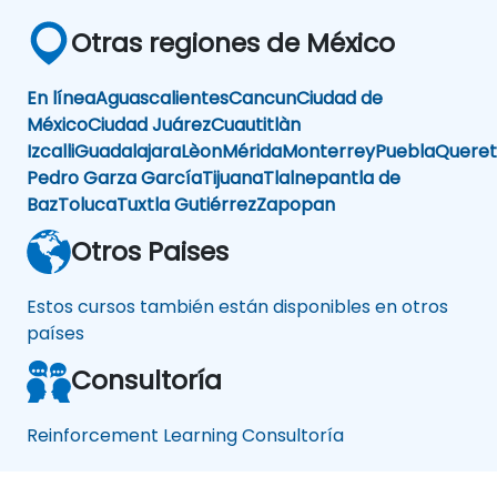
Otras regiones de México
En línea
Aguascalientes
Cancun
Ciudad de
México
Ciudad Juárez
Cuautitlàn
Izcalli
Guadalajara
Lèon
Mérida
Monterrey
Puebla
Queret
Pedro Garza García
Tijuana
Tlalnepantla de
Baz
Toluca
Tuxtla Gutiérrez
Zapopan
Otros Paises
Estos cursos también están disponibles en otros
países
Consultoría
Reinforcement Learning Consultoría