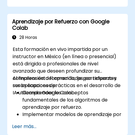
para guiar los procesos de aprendizaje
por refuerzo.
Realizar el ajuste fino de modelos de
Aprendizaje por Refuerzo con Google
lenguaje grandes mediante técnicas de
Colab
RLHF, alineando las salidas con las
preferencias humanas.
28 Horas
Aplicar las mejores prácticas para
Esta formación en vivo impartida por un
escalar flujos de trabajo de RLHF en
instructor en México (en línea o presencial)
sistemas de producción de nivel
está dirigida a profesionales de nivel
profesional.
avanzado que deseen profundizar su
comprensión del aprendizaje por refuerzo y
Al finalizar esta formación, los participantes
sus aplicaciones prácticas en el desarrollo de
serán capaces de:
IA utilizando Google Colab.
Comprender los conceptos
fundamentales de los algoritmos de
aprendizaje por refuerzo.
Implementar modelos de aprendizaje por
refuerzo utilizando TensorFlow y OpenAI
Leer más...
Gym.