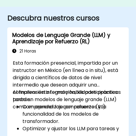
Descubra nuestros cursos
Modelos de Lenguaje Grande (LLM) y
Aprendizaje por Refuerzo (RL)
21 Horas
Esta formación presencial, impartida por un
instructor en México (en línea o in situ), está
dirigida a científicos de datos de nivel
intermedio que desean adquirir una
comprensión integral y habilidades prácticas
Al finalizar esta formación, los participantes
tanto en modelos de lenguaje grande (LLM)
podrán:
como en aprendizaje por refuerzo (RL).
Comprender los componentes y la
funcionalidad de los modelos de
transformador.
Optimizar y ajustar los LLM para tareas y
aplicaciones específicas.