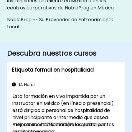
instalaciones del cliente en México o en los
centros corporativos de NobleProg en México.
NobleProg -- Su Proveedor de Entrenamiento
Local
Descubra nuestros cursos
Etiqueta formal en hospitalidad
14 Horas
Esta formación en vivo impartida por un
instructor en México (en línea o presencial)
está dirigida a personal de hospitalidad de
nivel principiante a intermedio que desea
mejorar sus habilidades para brindar un
Al finalizar esta formación, los participantes
excelente servicio.
serán capaces de: