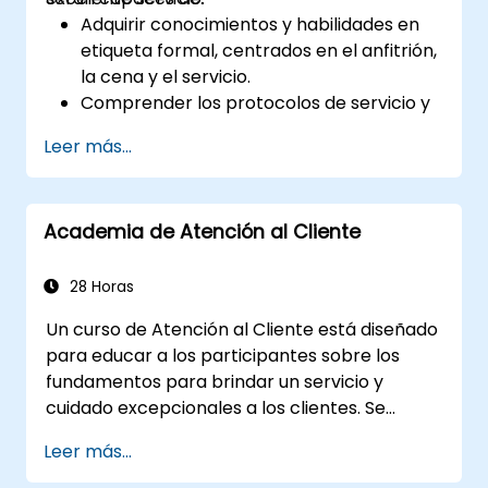
Adquirir conocimientos y habilidades en
etiqueta formal, centrados en el anfitrión,
la cena y el servicio.
Comprender los protocolos de servicio y
la razón de ser detrás de ellos, lo que
Leer más...
permitirá al personal ejecutar estas
directrices con eficacia.
Mejorar la calidad del servicio al cliente,
Academia de Atención al Cliente
así como fortalecer las habilidades de
comunicación e interpersonales para una
mejor interacción con los huéspedes.
28 Horas
Comprender las diversas etiquetas y
Un curso de Atención al Cliente está diseñado
sensibilidades culturales, asegurando un
para educar a los participantes sobre los
servicio respetuoso y apropiado para
fundamentos para brindar un servicio y
todos los huéspedes.
cuidado excepcionales a los clientes. Se
Gestionar situaciones inesperadas y
centra en tratar a los clientes con respeto y
solicitudes de los huéspedes de manera
Leer más...
amabilidad, establecer una conexión
profesional y eficiente.
emocional y garantizar su satisfacción y