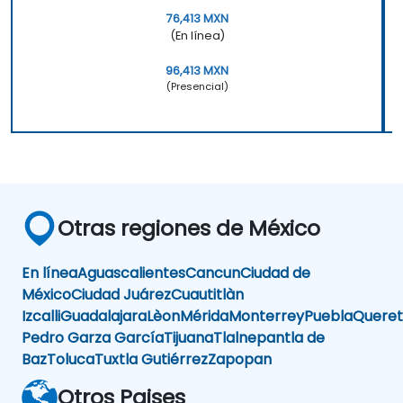
76,413 MXN
(En línea)
96,413 MXN
(Presencial)
Otras regiones de México
En línea
Aguascalientes
Cancun
Ciudad de
México
Ciudad Juárez
Cuautitlàn
Izcalli
Guadalajara
Lèon
Mérida
Monterrey
Puebla
Queret
Pedro Garza García
Tijuana
Tlalnepantla de
Baz
Toluca
Tuxtla Gutiérrez
Zapopan
Otros Paises