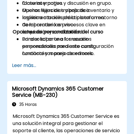
facturas y pagos.
Clase interactiva y discusión en grupo.
Operar flujos de trabajo de inventario y
Muchos ejercicios y práctica.
logística a través de la plataforma.
Implementación práctica en un entorno
Comprender los procesos clave en
de laboratorio en vivo.
Opciones de personalización del curso
adquisición y contabilidad.
Brindar soporte a los usuarios
Para solicitar una formación
empresariales mediante configuración
personalizada para este curso,
funcional y manejo de errores.
contáctenos para coordinarlo.
Leer más...
Microsoft Dynamics 365 Customer
Service (MB-230)
35 Horas
Microsoft Dynamics 365 Customer Service es
una solución integral para gestionar el
soporte al cliente, las operaciones de servicio