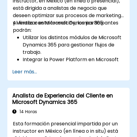
instructor, en México (en línea o presencial),
está dirigida a analistas de negocio que
deseen optimizar sus procesos de marketing
y ventas con Microsoft Dynamics 365.
Al finalizar esta formación, los participantes
podrán:
Utilizar los distintos módulos de Microsoft
Dynamics 365 para gestionar flujos de
trabajo.
Integrar la Power Platform en Microsoft
Dynamics 365.
Leer más...
Estructurar diferentes modelos de datos
comunes, como registros, gráficos de
segmentación y más.
Analista de Experiencia del Cliente en
Automatizar procesos mediante la
Microsoft Dynamics 365
integración con Microsoft Flow.
14 Horas
Esta formación presencial impartida por un
instructor en México (en línea o in situ) está