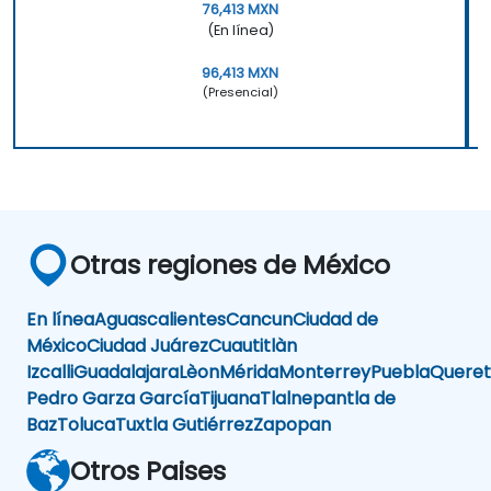
76,413 MXN
(En línea)
96,413 MXN
(Presencial)
Otras regiones de México
En línea
Aguascalientes
Cancun
Ciudad de
México
Ciudad Juárez
Cuautitlàn
Izcalli
Guadalajara
Lèon
Mérida
Monterrey
Puebla
Queret
Pedro Garza García
Tijuana
Tlalnepantla de
Baz
Toluca
Tuxtla Gutiérrez
Zapopan
Otros Paises