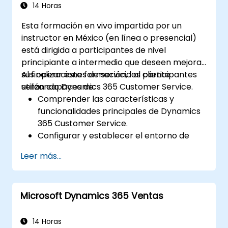
14 Horas
Esta formación en vivo impartida por un
instructor en México (en línea o presencial)
está dirigida a participantes de nivel
principiante a intermedio que deseen mejorar
sus operaciones de servicio al cliente
Al finalizar esta formación, los participantes
utilizando Dynamics 365 Customer Service.
serán capaces de:
Comprender las características y
funcionalidades principales de Dynamics
365 Customer Service.
Configurar y establecer el entorno de
D365 Customer Service.
Leer más...
Gestionar interacciones con los clientes y
casos de manera eficiente.
Utilizar análisis para mejorar la prestación
Microsoft Dynamics 365 Ventas
del servicio.
Integrar Dynamics 365 Customer Service
con otras aplicaciones de Microsoft.
14 Horas