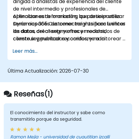
dirigida a analistas de experiencia del cliente
de nivel intermedio y profesionales de
operaciones de marketing que deseen utilizar
Al finalizar esta formación, los participantes
Dynamics 365 Customer Insights para unificar
serán capaces de: conectar y unificar fuentes
los datos del cliente y ofrecer recorridos de
de datos, crear segmentos y medidas,
cliente segmentados y conforme a la
construir y publicar recorridos, y monitorear y
normativa.
solucionar problemas en los resultados.
Leer más...
Última Actualización:
2026-07-30
Reseñas(1)
El conocimiento del instructor y sabe como
transmitirlo porque da seguridad.
Ramon Mejia - universidad de cuautitlan izcalli