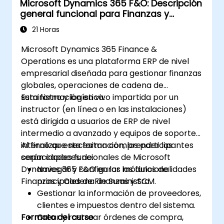
Microsoft Dynamics 365 F&O: Descripción
general funcional para Finanzas y
Cadena de Suministro
21 Horas
Microsoft Dynamics 365 Finance &
Operations es una plataforma ERP de nivel
empresarial diseñada para gestionar finanzas
globales, operaciones de cadena de
suministro y logística.
Esta formación en vivo impartida por un
instructor (en línea o en las instalaciones)
está dirigida a usuarios de ERP de nivel
intermedio a avanzado y equipos de soporte
interno que necesitan comprender las
Al finalizar esta formación, los participantes
capacidades funcionales de Microsoft
serán capaces de:
Dynamics 365 F&O en los módulos de
Navegar y configurar las funcionalidades
Finanzas y Cadena de Suministro.
principales de Finanzas y SCM.
Gestionar la información de proveedores,
clientes e impuestos dentro del sistema.
Formato del curso
Crear y rastrear órdenes de compra,