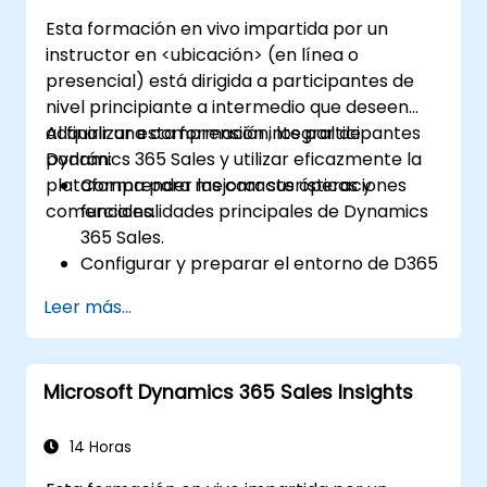
Esta formación en vivo impartida por un
instructor en <ubicación> (en línea o
presencial) está dirigida a participantes de
nivel principiante a intermedio que deseen
adquirir una comprensión integral de
Al finalizar esta formación, los participantes
Dynamics 365 Sales y utilizar eficazmente la
podrán:
plataforma para mejorar sus operaciones
Comprender las características y
comerciales.
funcionalidades principales de Dynamics
365 Sales.
Configurar y preparar el entorno de D365
Sales.
Leer más...
Gestionar las relaciones con los clientes y
los procesos de ventas mediante D365
Sales.
Microsoft Dynamics 365 Sales Insights
Utilizar datos y analítica para impulsar las
decisiones comerciales.
Integrar Dynamics 365 Sales con otras
14 Horas
aplicaciones de Microsoft.