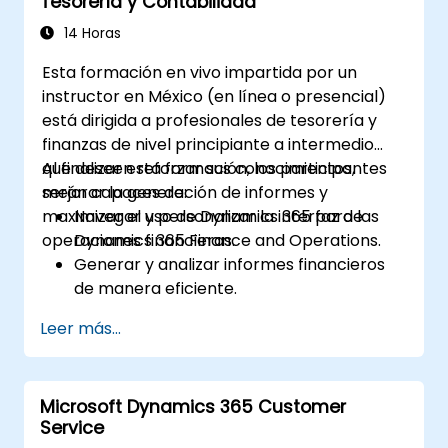
Tesorería y Contabilidad
14 Horas
Esta formación en vivo impartida por un
instructor en México (en línea o presencial)
está dirigida a profesionales de tesorería y
finanzas de nivel principiante a intermedio
que deseen reforzar sus conocimientos,
Al finalizar esta formación, los participantes
mejorar la generación de informes y
serán capaces de:
maximizar el uso de Dynamics 365 para las
Navegar y personalizar la interfaz de
operaciones financieras.
Dynamics 365 Finance and Operations.
Generar y analizar informes financieros
de manera eficiente.
Gestionar las funciones de tesorería,
Leer más...
incluidos el flujo de caja y las
conciliaciones bancarias.
Mejorar los flujos de trabajo financieros
Microsoft Dynamics 365 Customer
para obtener una mayor eficiencia
Service
operativa.