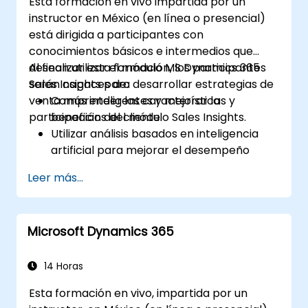
Esta formación en vivo impartida por un
instructor en México (en línea o presencial)
está dirigida a participantes con
conocimientos básicos e intermedios que
desean utilizar el módulo MS Dynamics 365
Al finalizar esta formación, los participantes
Sales Insights para desarrollar estrategias de
serán capaces de:
venta más inteligentes y mejorar la
Comprender las características y
participación del cliente.
beneficios del módulo Sales Insights.
Utilizar análisis basados en inteligencia
artificial para mejorar el desempeño
comercial.
Leer más...
Personalizar y configurar el módulo según
necesidades específicas del negocio.
Aprovechar la información para la
Microsoft Dynamics 365
puntuación de prospectos, salud de las
relaciones y gestión del canal de ventas.
Integrar Sales Insights con otros módulos
14 Horas
de Dynamics 365 y herramientas de
Esta formación en vivo, impartida por un
terceros.