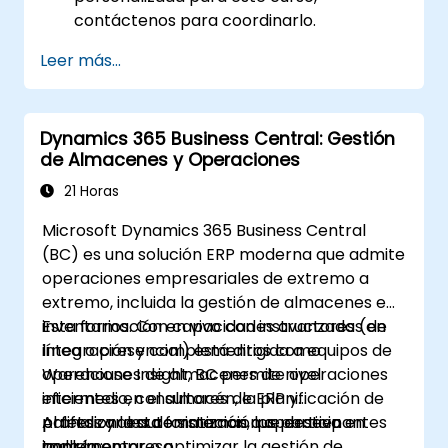
contáctenos para coordinarlo.
Leer más...
Dynamics 365 Business Central: Gestión
de Almacenes y Operaciones
21 Horas
Microsoft Dynamics 365 Business Central
(BC) es una solución ERP moderna que admite
operaciones empresariales de extremo a
extremo, incluida la gestión de almacenes e
inventarios. Con capacidades avanzadas de
Esta formación en vivo con instructores (en
integración y complementos como
línea o presencial) está dirigida a equipos de
Warehouse Insight, BC permite operaciones
operaciones de almacenes de nivel
eficientes en el almacén, la planificación de
intermedio, consultores de ERP y
paletas y la automatización operativa en
profesionales de sistemas que deseen
Al finalizar esta formación, los participantes
toda la empresa.
implementar o optimizar la gestión de
podrán: