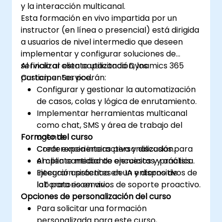
y la interacción multicanal.
Esta formación en vivo impartida por un
instructor (en línea o presencial) está dirigida
a usuarios de nivel intermedio que deseen
implementar y configurar soluciones de
servicio al cliente utilizando Dynamics 365
Al finalizar esta capacitación, los
Customer Service.
participantes podrán:
Configurar y gestionar la automatización
de casos, colas y lógica de enrutamiento.
Implementar herramientas multicanal
como chat, SMS y área de trabajo del
Formato del curso
agente.
Crear experiencias personalizadas para
Conferencia interactiva y discusión.
el cliente mediante encuestas y análisis.
Amplia cantidad de ejercicios y práctica.
Integrar asistentes de IA y dispositivos de
Ejecución práctica en un entorno de
IoT para escenarios de soporte proactivo.
laboratorio en vivo.
Opciones de personalización del curso
Para solicitar una formación
personalizada para este curso,