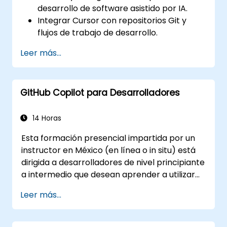
desarrollo de software asistido por IA.
Integrar Cursor con repositorios Git y
flujos de trabajo de desarrollo.
Utilizar el lenguaje natural para generar,
Leer más...
depurar y optimizar código.
Aprovechar las capacidades de IA para
refactorización, documentación y
GitHub Copilot para Desarrolladores
pruebas.
14 Horas
Esta formación presencial impartida por un
instructor en México (en línea o in situ) está
dirigida a desarrolladores de nivel principiante
a intermedio que desean aprender a utilizar
eficazmente las capacidades de GitHub
Leer más...
Copilot dentro de los flujos de trabajo de
desarrollo modernos.