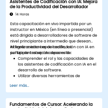
Asistentes de Codificación con IA: Mejora
los ciclos de desarrollo aprovechando las
de la Productividad del Desarrollador
sugerencias de Tabnine.
14 Horas
Esta capacitación en vivo impartida por un
instructor en México (en línea o presencial)
está dirigida a desarrolladores de software de
nivel principiante a intermedio que desean
integrar asistentes de codificación con IA en
Al finalizar esta capacitación, los
su flujo de trabajo de desarrollo.
participantes serán capaces de:
Comprender el rol y las capacidades de
los asistentes de codificación con IA en el
desarrollo de software.
Utilizar diversas herramientas de
asistentes de codificación con IA para
Leer más...
automatizar tareas de codificación
rutinarias.
Integrar asistentes de codificación con IA
Fundamentos de Cursor: Acelerando la
en su ciclo de vida de desarrollo de