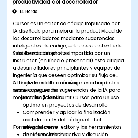
productividad del desarrollador
software.
Mejorar su productividad y centrarse en
14 Horas
tareas de programación más complejas y
Cursor es un editor de código impulsado por
creativas.
IA diseñado para mejorar la productividad de
Abordar consideraciones éticas y el uso
los desarrolladores mediante sugerencias
responsable de la IA en el desarrollo de
inteligentes de código, ediciones contextuales
software.
y asistencia adaptativa.
Esta formación en vivo impartida por un
instructor (en línea o presencial) está dirigida
a desarrolladores principiantes y equipos de
ingeniería que deseen optimizar su flujo de
trabajo de codificación y aprovechar de
Al finalizar esta formación, los participantes
manera segura las sugerencias de la IA para
serán capaces de:
mejorar la eficiencia.
Instalar y configurar Cursor para un uso
óptimo en proyectos de desarrollo.
Comprender y aplicar la finalización
asistida por IA del código, el chat
Formato del curso
integrado en el editor y las herramientas
de refactorización.
Conferencia interactiva y discusión.