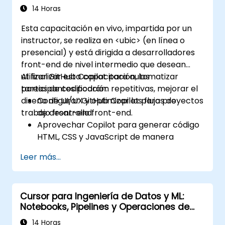
14 Horas
Esta capacitación en vivo, impartida por un
instructor, se realiza en <ubic> (en línea o
presencial) y está dirigida a desarrolladores
front-end de nivel intermedio que desean
utilizar GitHub Copilot para automatizar
Al finalizar esta capacitación, los
tareas de codificación repetitivas, mejorar el
participantes podrán:
diseño de UI/UX y optimizar los flujos de
Configurar GitHub Copilot para proyectos
trabajo front-end.
de desarrollo front-end.
Aprovechar Copilot para generar código
HTML, CSS y JavaScript de manera
eficiente.
Leer más...
Mejorar los procesos de diseño de UI/UX
mediante sugerencias de código
generadas por IA.
Cursor para Ingeniería de Datos y ML:
Optimizar los flujos de trabajo front-end
Notebooks, Pipelines y Operaciones de
con estrategias prácticas de integración
Modelos
de Copilot.
14 Horas