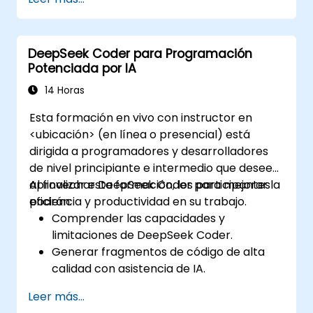
DeepSeek Coder para Programación
Potenciada por IA
14 Horas
Esta formación en vivo con instructor en
<ubicación> (en línea o presencial) está
dirigida a programadores y desarrolladores
de nivel principiante e intermedio que deseen
aprovechar DeepSeek Coder para mejorar la
Al finalizar esta formación, los participantes
eficiencia y productividad en su trabajo.
podrán:
Comprender las capacidades y
limitaciones de DeepSeek Coder.
Generar fragmentos de código de alta
calidad con asistencia de IA.
Utilizar DeepSeek Coder para depurar y
Leer más...
optimizar código.