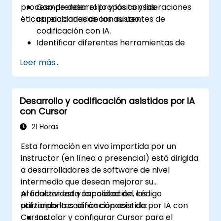
proceso de desarrollo y las consideraciones
Comprender el propósito y las
éticas relacionadas con su uso.
capacidades de los asistentes de
codificación con IA.
Identificar diferentes herramientas de
asistencia por IA y sus características.
Leer más...
Utilizar asistentes de codificación con IA
para tareas básicas de programación.
Abordar las consideraciones éticas
Desarrollo y codificación asistidos por IA
fundamentales y el uso responsable de la
con Cursor
IA en el desarrollo.
21 Horas
Esta formación en vivo impartida por un
instructor (en línea o presencial) está dirigida
a desarrolladores de software de nivel
intermedio que desean mejorar su
productividad y la calidad del código
Al finalizar esta capacitación, los
utilizando la codificación asistida por IA con
participantes serán capaces de:
Cursor.
Instalar y configurar Cursor para el