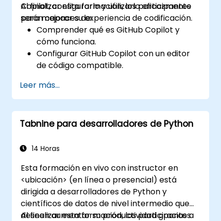
Copilot, configurarlo y utilizarlo eficazmente
Al finalizar esta formación, los participantes
para mejorar su experiencia de codificación.
serán capaces de:
Comprender qué es GitHub Copilot y
cómo funciona.
Configurar GitHub Copilot con un editor
de código compatible.
Utilizar GitHub Copilot para escribir,
Leer más...
refactorizar y depurar código más rápido.
Aprovechar Copilot para explorar
técnicas y soluciones de codificación.
Tabnine para desarrolladores de Python
Aplicar las mejores prácticas para
integrar GitHub Copilot en los flujos de
trabajo diarios.
14 Horas
Esta formación en vivo con instructor en
<ubicación> (en línea o presencial) está
dirigida a desarrolladores de Python y
científicos de datos de nivel intermedio que
deseen aumentar su productividad gracias a
Al finalizar esta formación, los participantes