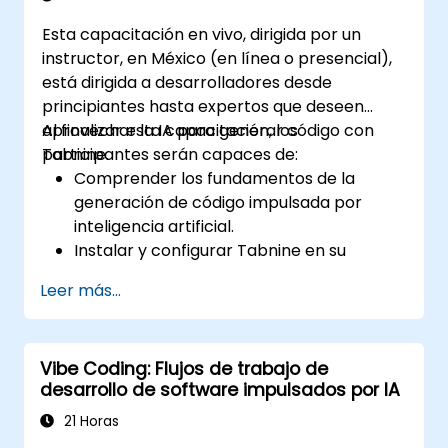
Administrar y solucionar problemas de
Esta capacitación en vivo, dirigida por un
configuración y permisos de Copilot de
instructor, en México (en línea o presencial),
manera efectiva.
está dirigida a desarrolladores desde
principiantes hasta expertos que deseen
aprovechar la IA para generar código con
Al finalizar esta capacitación, los
Tabnine.
participantes serán capaces de:
Comprender los fundamentos de la
generación de código impulsada por
inteligencia artificial.
Instalar y configurar Tabnine en su
entorno de desarrollo.
Leer más...
Utilizar Tabnine para completar código
de manera eficiente y corregir errores.
Crear y entrenar modelos de IA
Vibe Coding: Flujos de trabajo de
personalizados con Tabnine para tareas
desarrollo de software impulsados por IA
especializadas.
21 Horas