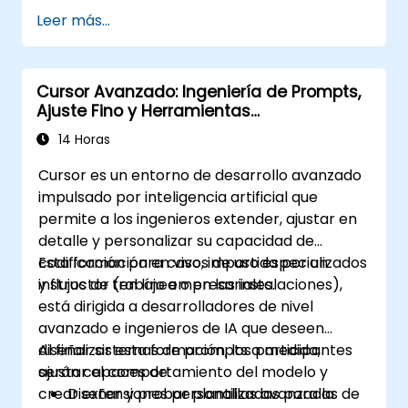
Leer más...
Cursor Avanzado: Ingeniería de Prompts,
Ajuste Fino y Herramientas
Personalizadas
14 Horas
Cursor es un entorno de desarrollo avanzado
impulsado por inteligencia artificial que
permite a los ingenieros extender, ajustar en
detalle y personalizar su capacidad de
codificación para casos de uso especializados
Esta formación en vivo, impartida por un
y flujos de trabajo empresariales.
instructor (en línea o en las instalaciones),
está dirigida a desarrolladores de nivel
avanzado e ingenieros de IA que deseen
diseñar sistemas de prompts a medida,
Al finalizar esta formación, los participantes
ajustar el comportamiento del modelo y
serán capaces de:
crear extensiones personalizadas para la
Diseñar y probar plantillas avanzadas de