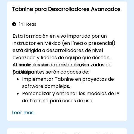
Utilizar Copilot para depuración y
Tabnine para Desarrolladores Avanzados
refactorización de código.
Comprender las limitaciones y
consideraciones éticas del uso de
14 Horas
herramientas de codificación basadas en
Esta formación en vivo impartida por un
IA.
instructor en México (en línea o presencial)
está dirigida a desarrolladores de nivel
avanzado y líderes de equipo que desean
dominar las características avanzadas de
Al finalizar esta capacitación, los
Tabnine.
participantes serán capaces de:
Implementar Tabnine en proyectos de
software complejos.
Personalizar y entrenar los modelos de IA
de Tabnine para casos de uso
específicos.
Leer más...
Integrar Tabnine en los flujos de trabajo
del equipo y las tuberías de desarrollo.
Mejorar la calidad del código y acelerar