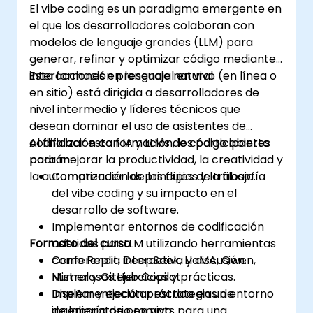
El vibe coding es un paradigma emergente en
el que los desarrolladores colaboran con
modelos de lenguaje grandes (LLM) para
generar, refinar y optimizar código mediante
interacciones en lenguaje natural.
Esta formación presencial en vivo (en línea o
en sitio) está dirigida a desarrolladores de
nivel intermedio y líderes técnicos que
desean dominar el uso de asistentes de
codificación con IA y LLMs de código abierto
Al finalizar esta formación, los participantes
para mejorar la productividad, la creatividad y
podrán:
la automatización de los flujos de trabajo.
Comprender los principios y la filosofía
del vibe coding y su impacto en el
desarrollo de software.
Implementar entornos de codificación
Formato del curso
asistidos por LLM utilizando herramientas
como Replit, DeepSeek, LlaMA, Qwen,
Conferencia interactiva y discusión.
Mistral y GitHub Copilot.
Numerosos ejercicios y prácticas.
Diseñar y ejecutar estrategias de
Implementación práctica en un entorno
ingeniería de prompts para una
de laboratorio en vivo.