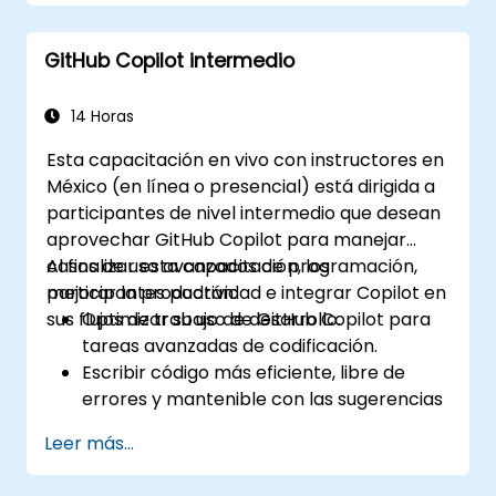
Automatizar tareas de programación
repetitivas mediante herramientas de IA.
GitHub Copilot intermedio
14 Horas
Esta capacitación en vivo con instructores en
México (en línea o presencial) está dirigida a
participantes de nivel intermedio que desean
aprovechar GitHub Copilot para manejar
casos de uso avanzados de programación,
Al finalizar esta capacitación, los
mejorar la productividad e integrar Copilot en
participantes podrán:
sus flujos de trabajo de desarrollo.
Optimizar su uso de GitHub Copilot para
tareas avanzadas de codificación.
Escribir código más eficiente, libre de
errores y mantenible con las sugerencias
de Copilot.
Leer más...
Integrar GitHub Copilot en sus IDEs y flujos
de trabajo preferidos.