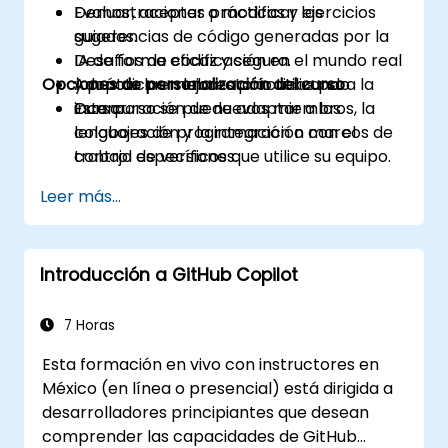
Evaluar, aceptar o modificar las
Demostraciones prácticas y ejercicios
sugerencias de código generadas por la
guiados.
IA de forma eficaz y segura.
Desafíos de codificación en el mundo real
Opciones de personalización del curso
Adoptar las mejores prácticas para la
y práctica en laboratorio utilizando
incorporación de nuevos miembros, la
Cursor.
Este curso se puede adaptar a los
colaboración y la integración con el
lenguajes de programación o marcos de
control de versiones.
trabajo específicos que utilice su equipo.
Leer más...
Introducción a GitHub Copilot
7 Horas
Esta formación en vivo con instructores en
México (en línea o presencial) está dirigida a
desarrolladores principiantes que desean
comprender las capacidades de GitHub