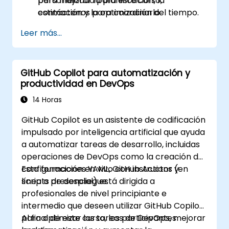
para mejorar la planificación, la
personalizada para este curso,
estimación y la optimización del tiempo.
contáctenos para coordinarlo.
Reconocer aplicaciones prácticas de IA
Leer más...
en escenarios específicos de la industria,
como el petróleo y el gas.
GitHub Copilot para automatización y
productividad en DevOps
14 Horas
GitHub Copilot es un asistente de codificación
impulsado por inteligencia artificial que ayuda
a automatizar tareas de desarrollo, incluidas
operaciones de DevOps como la creación de
configuraciones YAML, GitHub Actions y
Esta formación en vivo con instructor (en
scripts de despliegue.
línea o presencial) está dirigida a
profesionales de nivel principiante e
intermedio que deseen utilizar GitHub Copilot
para optimizar las tareas de DevOps, mejorar
Al final de este curso, los participantes