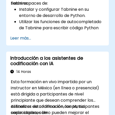
Tabnine.
serán capaces de:
Instalar y configurar Tabnine en su
entorno de desarrollo de Python.
Utilizar las funciones de autocompletado
de Tabnine para escribir código Python
con mayor eficiencia.
Leer más...
Personalizar el comportamiento de
Tabnine según su estilo de codificación y
las necesidades del proyecto.
Introducción a los asistentes de
Comprender cómo funciona el modelo de
codificación con IA
IA de Tabnine específicamente con
código Python.
14 Horas
Esta formación en vivo impartida por un
instructor en México (en línea o presencial)
está dirigida a participantes de nivel
principiante que desean comprender los
asistentes de codificación con IA, sus
Al finalizar esta formación, los participantes
capacidades, cómo pueden mejorar el
serán capaces de: