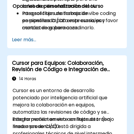
Opciones de personalización del curso
colaboración efectiva con la IA.
Integrar flujos de trabajo de vibe coding
Para solicitar una formación
en pipelines CI/CD empresariales y
personalizada para este curso, por favor
marcos de gobernanza.
contáctenos para coordinarlo.
Leer más...
Cursor para Equipos: Colaboración,
Revisión de Código e Integración de
CI/CD
14 Horas
Cursor es un entorno de desarrollo
potenciado por inteligencia artificial que
mejora la colaboración en equipos,
automatiza las revisiones de código y se
integra perfectamente en flujos de trabajo
Esta formación en vivo con instructor (en
modernos de CI/CD.
línea o presencial) está dirigida a
profesionales técnicos de nivel intermedio