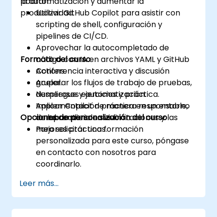
la automatización y aumentar la
podrán:
productividad.
Utilizar GitHub Copilot para asistir con
scripting de shell, configuración y
pipelines de CI/CD.
Aprovechar la autocompletado de
Formato del curso
código con IA en archivos YAML y GitHub
Actions.
Conferencia interactiva y discusión
Acelerar los flujos de trabajo de pruebas,
grupal.
despliegue y automatización.
Numerosos ejercicios y práctica.
Aplicar Copilot de manera responsable,
Implementación práctica en un entorno
Opciones de personalización del curso
comprendiendo sus limitaciones y las
de laboratorio en vivo.
mejores prácticas.
Para solicitar una formación
personalizada para este curso, póngase
en contacto con nosotros para
coordinarlo.
Leer más...