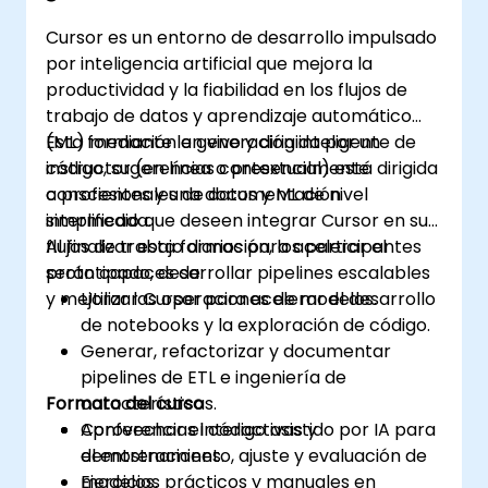
Resolver problemas y depurar código
Cursor es un entorno de desarrollo impulsado
front-end utilizando la asistencia de
por inteligencia artificial que mejora la
Copilot.
productividad y la fiabilidad en los flujos de
trabajo de datos y aprendizaje automático
(ML) mediante la generación inteligente de
Esta formación en vivo y dirigida por un
código, sugerencias contextualmente
instructor (en línea o presencial) está dirigida
conscientes y una documentación
a profesionales de datos y ML de nivel
simplificada.
intermedio que deseen integrar Cursor en sus
flujos de trabajo diarios para acelerar el
Al finalizar esta formación, los participantes
prototipado, desarrollar pipelines escalables
serán capaces de:
y mejorar las operaciones de modelos.
Utilizar Cursor para acelerar el desarrollo
de notebooks y la exploración de código.
Generar, refactorizar y documentar
pipelines de ETL e ingeniería de
Formato del curso
características.
Aprovechar el código asistido por IA para
Conferencias interactivas y
el entrenamiento, ajuste y evaluación de
demostraciones.
modelos.
Ejercicios prácticos y manuales en