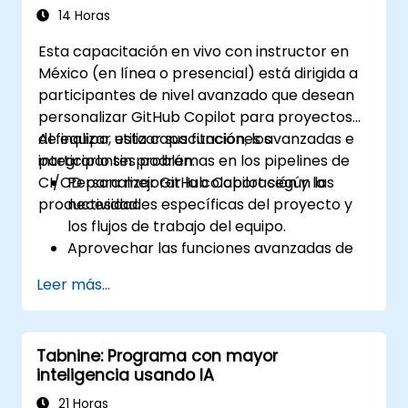
14 Horas
Esta capacitación en vivo con instructor en
México (en línea o presencial) está dirigida a
participantes de nivel avanzado que desean
personalizar GitHub Copilot para proyectos
de equipo, utilizar sus funciones avanzadas e
Al finalizar esta capacitación, los
integrarlo sin problemas en los pipelines de
participantes podrán:
CI/CD para mejorar la colaboración y la
Personalizar GitHub Copilot según las
productividad.
necesidades específicas del proyecto y
los flujos de trabajo del equipo.
Aprovechar las funciones avanzadas de
Copilot para tareas de codificación
Leer más...
complejas.
Integrar GitHub Copilot en pipelines de
CI/CD y entornos colaborativos.
Tabnine: Programa con mayor
Optimizar la colaboración del equipo
inteligencia usando IA
mediante herramientas con inteligencia
artificial.
21 Horas