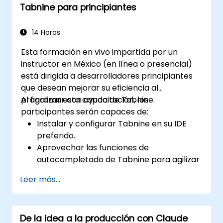
Tabnine para principiantes
14 Horas
Esta formación en vivo impartida por un
instructor en México (en línea o presencial)
está dirigida a desarrolladores principiantes
que desean mejorar su eficiencia al
programar con ayuda de Tabnine.
Al finalizar esta capacitación, los
participantes serán capaces de:
Instalar y configurar Tabnine en su IDE
preferido.
Aprovechar las funciones de
autocompletado de Tabnine para agilizar
la programación.
Leer más...
Personalizar la configuración de Tabnine
para obtener una asistencia óptima.
Comprender cómo la IA de Tabnine
De la idea a la producción con Claude
aprende a partir de su código para