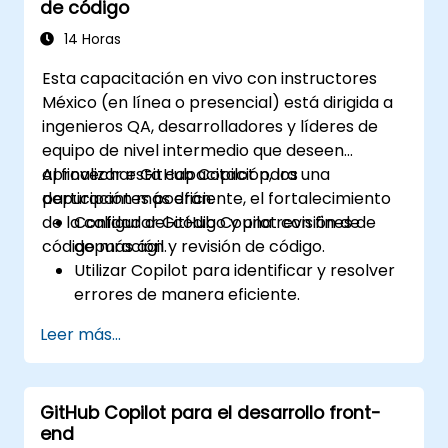
de código
de código coherentes entre los equipos.
Aprovechar las funciones avanzadas de
14 Horas
Copilot para necesidades específicas del
Esta capacitación en vivo con instructores
equipo.
México (en línea o presencial) está dirigida a
Combinar Copilot con otras
ingenieros QA, desarrolladores y líderes de
herramientas colaborativas para mayor
equipo de nivel intermedio que deseen
eficiencia.
aprovechar GitHub Copilot para una
Al finalizar esta capacitación, los
depuración más eficiente, el fortalecimiento
participantes podrán:
de la calidad del código y una revisión de
Configurar GitHub Copilot con fines de
código más ágil.
depuración y revisión de código.
Utilizar Copilot para identificar y resolver
errores de manera eficiente.
Mejorar la calidad del código gracias a
Leer más...
sugerencias asistidas por IA.
Agilizar los procesos de revisión de código
mediante las capacidades de Copilot.
GitHub Copilot para el desarrollo front-
Colaborar eficazmente usando Copilot en
end
entornos de equipo.