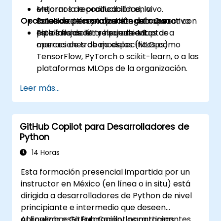
Mejorar la reproducibilidad, la
entornos de codificación en vivo.
Opciones de personalización del curso
colaboración y la coherencia operativa
Estudios de caso que integran Cursor con
en los flujos de trabajo de ML.
pipelines de ML y herramientas de
Esta formación se puede adaptar a
operaciones de modelos (MLOps).
marcos de trabajo específicos como
TensorFlow, PyTorch o scikit-learn, o a las
plataformas MLOps de la organización.
Leer más...
GitHub Copilot para Desarrolladores de
Python
14 Horas
Esta formación presencial impartida por un
instructor en México (en línea o in situ) está
dirigida a desarrolladores de Python de nivel
principiante e intermedio que deseen
aprovechar GitHub Copilot para tareas
Al finalizar esta formación, los participantes