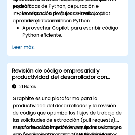
específicas de Python, depuración e
podrán:
implementación de flujos de trabajo de
Configurar y preparar GitHub Copilot
aprendizaje automático.
para el desarrollo en Python.
Aprovechar Copilot para escribir código
Python eficiente.
Depurar aplicaciones de Python utilizando
Leer más...
las sugerencias generadas por
inteligencia artificial.
Automatizar tareas repetitivas de
Revisión de código empresarial y
programación y mejorar la eficiencia del
productividad del desarrollador con
flujo de trabajo.
Graphite
Utilizar Copilot para implementar
21 Horas
proyectos de aprendizaje automático en
Graphite es una plataforma para la
Python.
productividad del desarrollador y la revisión
de código que optimiza los flujos de trabajo de
las solicitudes de extracción (pull requests),
mejora la colaboración en equipo e se integra
Esta formación impartida por un instructor en
con herramientas como GitHub y asistentes
vivo (en línea o presencial) está dirigida a