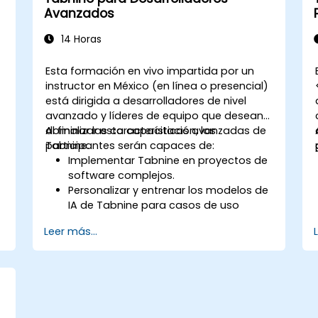
Avanzados
14 Horas
Esta formación en vivo impartida por un
instructor en México (en línea o presencial)
está dirigida a desarrolladores de nivel
avanzado y líderes de equipo que desean
dominar las características avanzadas de
Al finalizar esta capacitación, los
Tabnine.
participantes serán capaces de:
Implementar Tabnine en proyectos de
software complejos.
Personalizar y entrenar los modelos de
IA de Tabnine para casos de uso
específicos.
Leer más...
o
Integrar Tabnine en los flujos de
trabajo del equipo y las tuberías de
desarrollo.
Mejorar la calidad del código y
acelerar los ciclos de desarrollo
aprovechando las sugerencias de