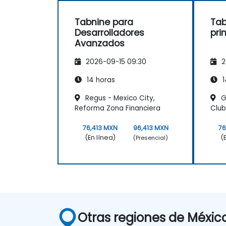
Tabnine para
Tab
Desarrolladores
pri
Avanzados
2026-09-15 09:30
2
14 horas
1
Regus - Mexico City,
G
Reforma Zona Financiera
Club
76,413 MXN
96,413 MXN
76
(En línea)
(
(Presencial)
Otras regiones de Méxic