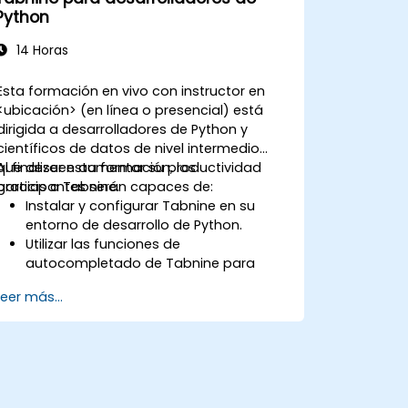
Python
14 Horas
Esta formación en vivo con instructor en
<ubicación> (en línea o presencial) está
dirigida a desarrolladores de Python y
científicos de datos de nivel intermedio
que deseen aumentar su productividad
Al finalizar esta formación, los
gracias a Tabnine.
participantes serán capaces de:
Instalar y configurar Tabnine en su
entorno de desarrollo de Python.
Utilizar las funciones de
autocompletado de Tabnine para
escribir código Python con mayor
Leer más...
eficiencia.
Personalizar el comportamiento de
Tabnine según su estilo de
codificación y las necesidades del
proyecto.
Comprender cómo funciona el modelo