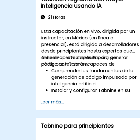
inteligencia usando IA
21 Horas
Esta capacitación en vivo, dirigida por un
instructor, en México (en línea o
presencial), está dirigida a desarrolladores
desde principiantes hasta expertos que
deseen aprovechar la IA para generar
Al finalizar esta capacitación, los
código con Tabnine.
participantes serán capaces de:
Comprender los fundamentos de la
generación de código impulsada por
inteligencia artificial.
Instalar y configurar Tabnine en su
entorno de desarrollo.
Leer más...
Utilizar Tabnine para completar códig
de manera eficiente y corregir errores.
Crear y entrenar modelos de IA
personalizados con Tabnine para
Tabnine para principiantes
tareas especializadas.