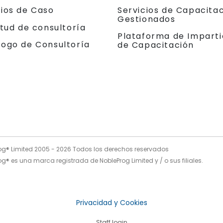
dios de Caso
Servicios de Capacita
Gestionados
itud de consultoría
Plataforma de Imparti
logo de Consultoría
de Capacitación
og® Limited 2005 -
2026
Todos los derechos reservados
g® es una marca registrada de NobleProg Limited y / o sus filiales.
Privacidad y Cookies
Staff login