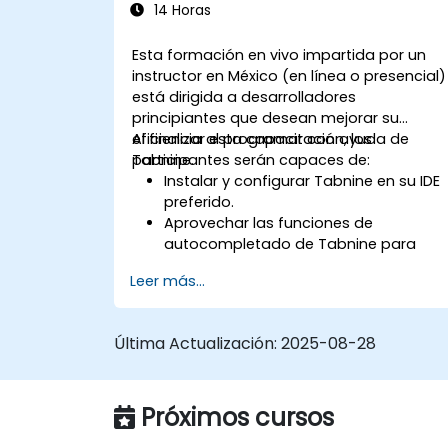
14 Horas
Esta formación en vivo impartida por un
instructor en México (en línea o presencial)
está dirigida a desarrolladores
principiantes que desean mejorar su
eficiencia al programar con ayuda de
Al finalizar esta capacitación, los
Tabnine.
participantes serán capaces de:
Instalar y configurar Tabnine en su IDE
preferido.
Aprovechar las funciones de
autocompletado de Tabnine para
agilizar la programación.
Leer más...
Personalizar la configuración de
Tabnine para obtener una asistencia
óptima.
Última Actualización:
2025-08-28
Comprender cómo la IA de Tabnine
aprende a partir de su código para
ofrecer mejores sugerencias.
Próximos cursos