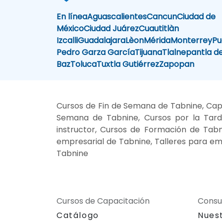
En línea
Aguascalientes
Cancun
Ciudad de
México
Ciudad Juárez
Cuautitlàn
Izcalli
Guadalajara
Lèon
Mérida
Monterrey
Pu
Pedro Garza García
Tijuana
Tlalnepantla d
Baz
Toluca
Tuxtla Gutiérrez
Zapopan
Cursos de Fin de Semana de Tabnine, Capa
Semana de Tabnine, Cursos por la Tarde
instructor, Cursos de Formación de Tabni
empresarial de Tabnine, Talleres para em
Tabnine
Cursos de Capacitación
Consu
Catálogo
Nues