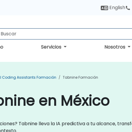
English
no
Servicios
Nosotros
I Coding Assistants Formación
Tabnine Formación
bnine en México
cciones? Tabnine lleva la IA predictiva a tu alcance, tra
ontexto.