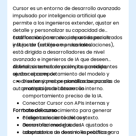
Cursor es un entorno de desarrollo avanzado
impulsado por inteligencia artificial que
permite a los ingenieros extender, ajustar en
detalle y personalizar su capacidad de
codificación para casos de uso especializados
Esta formación en vivo, impartida por un
y flujos de trabajo empresariales.
instructor (en línea o en las instalaciones),
está dirigida a desarrolladores de nivel
avanzado e ingenieros de IA que deseen
diseñar sistemas de prompts a medida,
Al finalizar esta formación, los participantes
ajustar el comportamiento del modelo y
serán capaces de:
crear extensiones personalizadas para la
Diseñar y probar plantillas avanzadas de
automatización del desarrollo interno.
prompts para obtener un
comportamiento preciso de la IA.
Conectar Cursor con APIs internas y
Formato del curso
bases de conocimiento para generar
código consciente del contexto.
Presentaciones técnicas y
Desarrollar modelos de IA ajustados o
demostraciones guiadas.
adaptados a un dominio específico para
Laboratorios de desarrollo práctico y