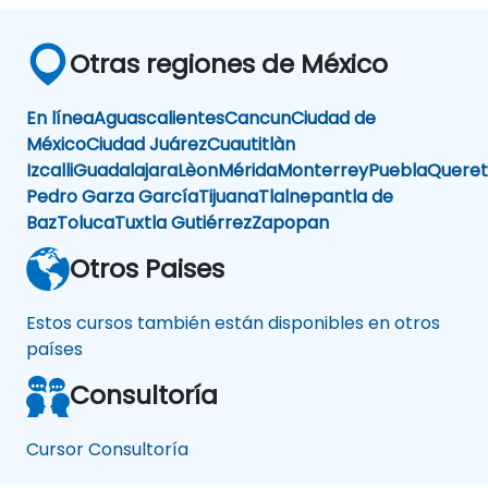
Otras regiones de México
En línea
Aguascalientes
Cancun
Ciudad de
México
Ciudad Juárez
Cuautitlàn
Izcalli
Guadalajara
Lèon
Mérida
Monterrey
Puebla
Queret
Pedro Garza García
Tijuana
Tlalnepantla de
Baz
Toluca
Tuxtla Gutiérrez
Zapopan
Otros Paises
Estos cursos también están disponibles en otros
países
Consultoría
Cursor Consultoría