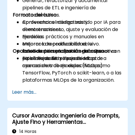
Generar, refactorizar y documentar
pipelines de ETL e ingeniería de
Formato del curso
características.
Aprovechar el código asistido por IA para
Conferencias interactivas y
el entrenamiento, ajuste y evaluación de
demostraciones.
modelos.
Ejercicios prácticos y manuales en
Mejorar la reproducibilidad, la
entornos de codificación en vivo.
Opciones de personalización del curso
colaboración y la coherencia operativa
Estudios de caso que integran Cursor con
en los flujos de trabajo de ML.
pipelines de ML y herramientas de
Esta formación se puede adaptar a
operaciones de modelos (MLOps).
marcos de trabajo específicos como
TensorFlow, PyTorch o scikit-learn, o a las
plataformas MLOps de la organización.
Leer más...
Cursor Avanzado: Ingeniería de Prompts,
Ajuste Fino y Herramientas
Personalizadas
14 Horas