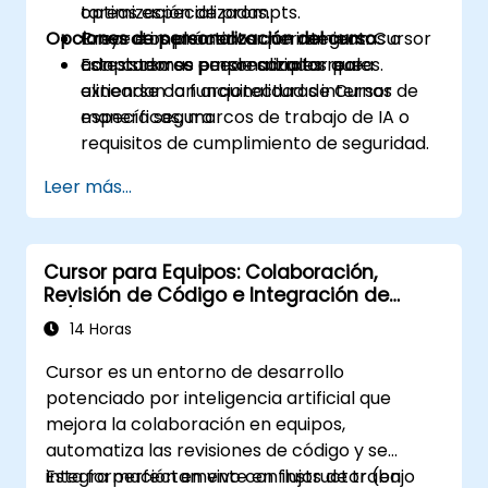
tareas especializadas.
optimización de prompts.
Opciones de personalización del curso
Crear e implementar herramientas o
Proyectos prácticos que integran Cursor
adaptadores personalizados que
con sistemas empresariales reales.
Este curso se puede adaptar para
extiendan la funcionalidad de Cursor de
alinearse con arquitecturas internas
manera segura.
específicas, marcos de trabajo de IA o
requisitos de cumplimiento de seguridad.
Leer más...
Cursor para Equipos: Colaboración,
Revisión de Código e Integración de
CI/CD
14 Horas
Cursor es un entorno de desarrollo
potenciado por inteligencia artificial que
mejora la colaboración en equipos,
automatiza las revisiones de código y se
integra perfectamente en flujos de trabajo
Esta formación en vivo con instructor (en