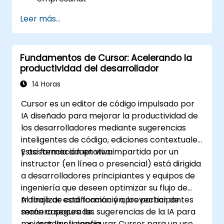
Leer más...
Fundamentos de Cursor: Acelerando la
productividad del desarrollador
14 Horas
Cursor es un editor de código impulsado por
IA diseñado para mejorar la productividad de
los desarrolladores mediante sugerencias
inteligentes de código, ediciones contextuales
y asistencia adaptativa.
Esta formación en vivo impartida por un
instructor (en línea o presencial) está dirigida
a desarrolladores principiantes y equipos de
ingeniería que deseen optimizar su flujo de
trabajo de codificación y aprovechar de
Al finalizar esta formación, los participantes
manera segura las sugerencias de la IA para
serán capaces de:
mejorar la eficiencia.
Instalar y configurar Cursor para un uso