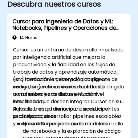
Descubra nuestros cursos
Cursor para Ingeniería de Datos y ML:
Notebooks, Pipelines y Operaciones de
Modelos
14 Horas
Cursor es un entorno de desarrollo impulsado
por inteligencia artificial que mejora la
productividad y la fiabilidad en los flujos de
trabajo de datos y aprendizaje automático
(ML) mediante la generación inteligente de
Esta formación en vivo y dirigida por un
código, sugerencias contextualmente
instructor (en línea o presencial) está dirigida
conscientes y una documentación
a profesionales de datos y ML de nivel
simplificada.
intermedio que deseen integrar Cursor en sus
flujos de trabajo diarios para acelerar el
Al finalizar esta formación, los participantes
prototipado, desarrollar pipelines escalables
serán capaces de:
y mejorar las operaciones de modelos.
Utilizar Cursor para acelerar el desarrollo
de notebooks y la exploración de código.