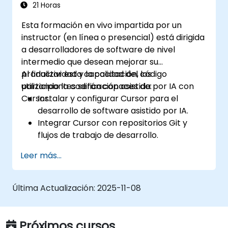
21 Horas
Esta formación en vivo impartida por un
instructor (en línea o presencial) está dirigida
a desarrolladores de software de nivel
intermedio que desean mejorar su
productividad y la calidad del código
Al finalizar esta capacitación, los
utilizando la codificación asistida por IA con
participantes serán capaces de:
Cursor.
Instalar y configurar Cursor para el
desarrollo de software asistido por IA.
Integrar Cursor con repositorios Git y
flujos de trabajo de desarrollo.
Utilizar el lenguaje natural para generar,
Leer más...
depurar y optimizar código.
Aprovechar las capacidades de IA para
refactorización, documentación y
Última Actualización:
2025-11-08
pruebas.
Próximos cursos