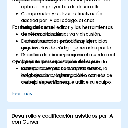
óptimo en proyectos de desarrollo.
Comprender y aplicar la finalización
asistida por IA del código, el chat
Formato del curso
integrado en el editor y las herramientas
de refactorización.
Conferencia interactiva y discusión.
Evaluar, aceptar o modificar las
Demostraciones prácticas y ejercicios
sugerencias de código generadas por la
guiados.
IA de forma eficaz y segura.
Desafíos de codificación en el mundo real
Opciones de personalización del curso
Adoptar las mejores prácticas para la
y práctica en laboratorio utilizando
incorporación de nuevos miembros, la
Cursor.
Este curso se puede adaptar a los
colaboración y la integración con el
lenguajes de programación o marcos de
control de versiones.
trabajo específicos que utilice su equipo.
Leer más...
Desarrollo y codificación asistidos por IA
con Cursor