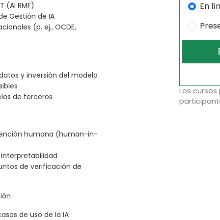
En lí
T (AI RMF)
de Gestión de IA
Pres
cionales (p. ej., OCDE,
datos y inversión del modelo
ibles
Los cursos
los de terceros
participant
rvención humana (human-in-
interpretabilidad
puntos de verificación de
ción
asos de uso de la IA