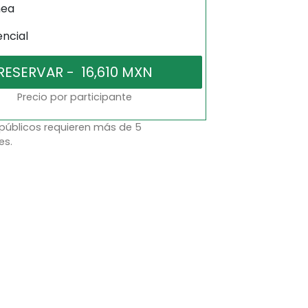
nea
encial
Precio por participante
 públicos requieren más de 5
es.