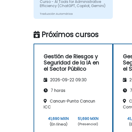
Curso - AI Tools for Administrative
Efficiency (ChatGPT, Copilot, Gemini)
Traducción Automática
Próximos cursos
Gestión de Riesgos y
Ges
Seguridad de la IA en
Seg
el Sector Público
el 
2026-09-22 09:30
2
7 horas
7
Cancun-Punta Cancun
C
ICC
Con
41,690 MXN
51,690 MXN
41
(En línea)
(
(Presencial)