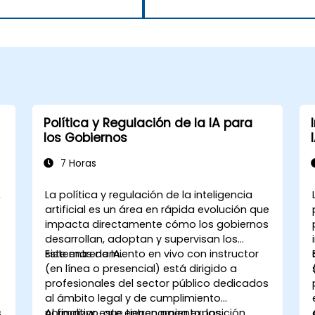
Política y Regulación de la IA para
los Gobiernos
7 Horas
,
La política y regulación de la inteligencia
artificial es un área en rápida evolución que
impacta directamente cómo los gobiernos
desarrollan, adoptan y supervisan los
sistemas de IA.
Este entrenamiento en vivo con instructor
(en línea o presencial) está dirigido a
profesionales del sector público dedicados
al ámbito legal y de cumplimiento
s
normativo, que tienen poca exposición
Al finalizar este entrenamiento, los