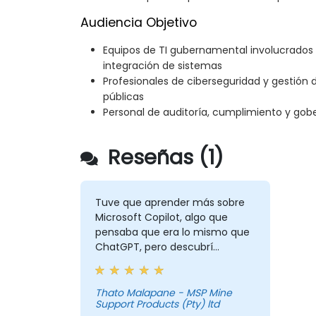
Audiencia Objetivo
Equipos de TI gubernamental involucrados e
integración de sistemas
Profesionales de ciberseguridad y gestión d
públicas
Personal de auditoría, cumplimiento y gob
Reseñas (1)
Tuve que aprender más sobre
Microsoft Copilot, algo que
pensaba que era lo mismo que
ChatGPT, pero descubrí
opciones más emocionantes
que usaré siempre para hacer
mi vida más fácil.
Thato Malapane - MSP Mine
Support Products (Pty) ltd