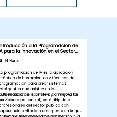
Introducción a la Programación de
IA para la Innovación en el Sector
Público
14 Horas
La programación de IA es la aplicación
práctica de herramientas y técnicas de
programación para crear sistemas
inteligentes que asisten en la
automatización, el análisis y la mejora de
Este entrenamiento en vivo con instructor
servicios.
(en línea o presencial) está dirigido a
profesionales del sector público con
experiencia limitada o emergente en IA que
apoyan la innovación, la investigación o la
Al final de este entrenamiento, los