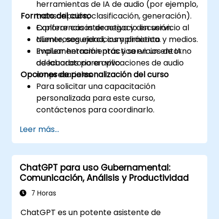
herramientas de IA de audio (por ejemplo,
Formato del curso
transcripción, clasificación, generación).
Explorar casos de negocio en servicio al
Conferencia interactiva y discusión.
cliente, seguridad, cumplimiento y medios.
Numerosos ejercicios y práctica.
Evaluar herramientas y servicios de IA
Implementación práctica en un entorno
adecuados para aplicaciones de audio
de laboratorio en vivo.
Opciones de personalización del curso
empresariales.
Para solicitar una capacitación
personalizada para este curso,
contáctenos para coordinarlo.
Leer más...
ChatGPT para uso Gubernamental:
Comunicación, Análisis y Productividad
7 Horas
ChatGPT es un potente asistente de