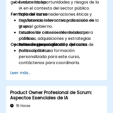
gubernamentales.
Evaluar las oportunidades y riesgos de la
IA en el contexto del sector público.
Formato del curso
Explorar las consideraciones éticas y
regulatorias relevantes para el uso de la
Conferencia interactiva y discusión en
IA en el gobierno.
grupo.
Desarrollar criterios informados para
Estudios de casos reales del sector
políticas, adquisiciones y estrategias
público.
Opciones de personalización del curso
relacionadas con la IA.
Reflexión grupal guiada y ejercicios de
política pública.
Para solicitar una formación
personalizada para este curso,
contáctenos para coordinarla.
Leer más...
Product Owner Profesional de Scrum:
Aspectos Esenciales de IA
16 Horas