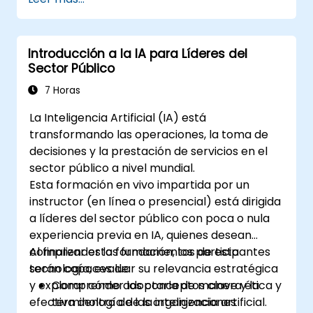
Resumir y comparar información
compleja con precisión.
Utilizar Gemini para la generación de
Introducción a la IA para Líderes del
ideas, planificación y organización
Sector Público
eficiente.
7 Horas
La Inteligencia Artificial (IA) está
transformando las operaciones, la toma de
decisiones y la prestación de servicios en el
sector público a nivel mundial.
Esta formación en vivo impartida por un
instructor (en línea o presencial) está dirigida
a líderes del sector público con poca o nula
experiencia previa en IA, quienes desean
comprender los fundamentos de esta
Al finalizar esta formación, los participantes
tecnología, evaluar su relevancia estratégica
serán capaces de:
y explorar cómo adoptarla de manera ética y
Comprender los conceptos clave y la
efectiva dentro de las organizaciones
terminología de la inteligencia artificial.