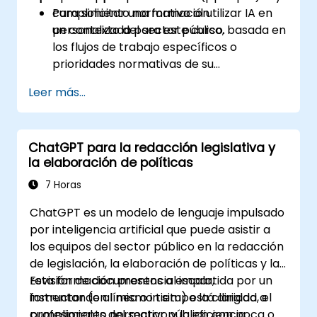
cumplimiento normativo al utilizar IA en
Para solicitar una formación
un contexto del sector público.
personalizada para este curso, basada en
los flujos de trabajo específicos o
prioridades normativas de su
departamento, por favor contáctenos
Leer más...
para coordinar los detalles.
ChatGPT para la redacción legislativa y
la elaboración de políticas
7 Horas
ChatGPT es un modelo de lenguaje impulsado
por inteligencia artificial que puede asistir a
los equipos del sector público en la redacción
de legislación, la elaboración de políticas y la
revisión de documentos a escala,
Esta formación presencial impartida por un
fomentando al mismo tiempo la claridad, el
instructor (en línea o in situ) está dirigida a
cumplimiento normativo y la eficiencia.
profesionales del sector público con poca o