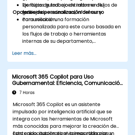
los flujos de trabajo de informe del
Ejercicios guiados centrados en flujos de
Opciones de personalización del curso
gobierno.
trabajo de resúmenes, informes y
comunicación.
Para solicitar una formación
personalizada para este curso basada en
los flujos de trabajo o herramientas
internas de su departamento,
contáctenos para coordinar.
Leer más...
Microsoft 365 Copilot para Uso
Gubernamental: Eficiencia, Comunicación
y Conocimiento
7 Horas
Microsoft 365 Copilot es un asistente
impulsado por inteligencia artificial que se
integra con las herramientas de Microsoft
más conocidas para mejorar la creación de
contenido, automatizar tareas rutinarias y
Esta capacitación en vivo impartida por un