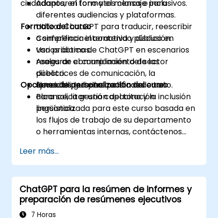
ciudadanos, en formatos claros e inclusivos.
Adaptar el tono y el mensaje para
diferentes audiencias y plataformas.
Formato del curso
Utilizar ChatGPT para traducir, reescribir
o simplificar el contenido público en
Conferencia interactiva y discusión.
varios idiomas.
Uso práctico de ChatGPT en escenarios
Asegurar el cumplimiento de las
reales de comunicación del sector
directrices de comunicación, la
público.
Opciones de personalización del curso
accesibilidad y las políticas de tono.
Ejercicios guiados centrados en el
alcance, la gestión del tono y la inclusión
Para solicitar una capacitación
lingüística.
personalizada para este curso basada en
los flujos de trabajo de su departamento
o herramientas internas, contáctenos
para coordinarlo.
Leer más...
ChatGPT para la resúmen de informes y
preparación de resúmenes ejecutivos
7 Horas