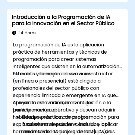
Introducción a la Programación de IA
para la Innovación en el Sector Público
14 Horas
La programación de IA es la aplicación
práctica de herramientas y técnicas de
programación para crear sistemas
inteligentes que asisten en la automatización,
el análisis y la mejora de servicios.
Este entrenamiento en vivo con instructor
(en línea o presencial) está dirigido a
profesionales del sector público con
experiencia limitada o emergente en IA que
apoyan la innovación, la investigación o la
Al final de este entrenamiento, los
transformación operativa y desean adquirir
participantes podrán:
habilidades prácticas de programación para
Comprender los conceptos
explorar cómo se pueden construir y aplicar
fundamentales de la IA, incluidos los
herramientas de IA dentro de los flujos de
modelos de lenguaje grandes (LLM), las