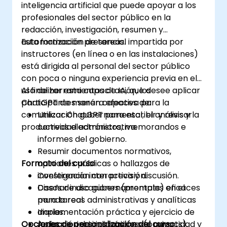
inteligencia artificial que puede apoyar a los
profesionales del sector público en la
redacción, investigación, resumen y
automatización de tareas.
Esta formación presencial impartida por
instructores (en línea o en las instalaciones)
está dirigida al personal del sector público
con poca o ninguna experiencia previa en el
uso de herramientas de IA, que desee aplicar
Al finalizar esta capacitación, los
ChatGPT de manera efectiva para la
participantes serán capaces de:
comunicación gubernamental, el análisis y la
Utilizar ChatGPT para escribir y revisar
productividad administrativa.
correos electrónicos, memorandos e
informes del gobierno.
Resumir documentos normativos,
Formato del curso
opiniones públicas o hallazgos de
investigación con precisión.
Conferencia interactiva y discusión.
Diseñar indicaciones (prompts) eficaces
Casos de uso gubernamentales en el
para tareas administrativas y analíticas
mundo real.
diarias.
Implementación práctica y ejercicio de
Opciones de personalización del curso
Aplicar principios básicos de privacidad y
redacción de indicaciones (prompts).