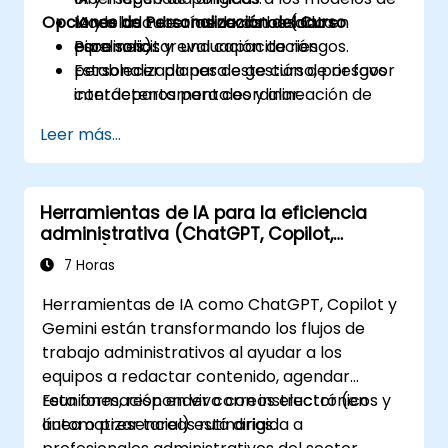
Opciones de Personalización del Curso
IA y a las tuberías de datos (data
Modelado de amenazas basado en
pipelines).
escenarios y evaluación de riesgos.
Para solicitar una capacitación
Establecer planes de gestión de riesgos
personalizada para este curso, por favor
interdepartamentales y alineación de
contáctenos para coordinar.
políticas para el despliegue de la IA.
Leer más...
Herramientas de IA para la eficiencia
administrativa (ChatGPT, Copilot,
Gemini)
7 Horas
Herramientas de IA como ChatGPT, Copilot y
Gemini están transformando los flujos de
trabajo administrativos al ayudar a los
equipos a redactar contenido, agendar
reuniones, responder correos electrónicos y
Esta formación en vivo con instructor (en
automatizar tareas rutinarias.
línea o presencial) está dirigida a