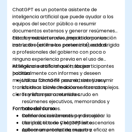
ChatGPT es un potente asistente de
inteligencia artificial que puede ayudar a los
equipos del sector público a resumir
documentos extensos y generar resúmenes
claros y estructurados para la comunicación
Esta formación en vivo, impartida por un
con la dirección o las partes interesadas.
instructor (en línea o presencial), está dirigida
a profesionales del gobierno con poca o
ninguna experiencia previa en el uso de
inteligencia artificial que trabajen
Al finalizar esta formación, los participantes
habitualmente con informes y deseen
podrán:
mejorar su forma de resumir, sintetizar y
Utilizar ChatGPT para extraer y resumir
transformar la información en formatos
las ideas clave de documentos complejos.
claros y listos para reuniones.
Transformar contenido crudo en
resúmenes ejecutivos, memorandos y
Formato del curso
breves informes.
Refinar los resúmenes para mejorar la
Conferencia interactiva y discusión.
claridad, el tono y el propósito.
Uso práctico de ChatGPT en escenarios
Aplicar un prompting seguro y eficaz en
gubernamentales de muestra.