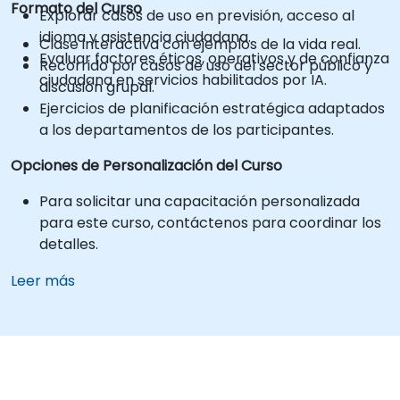
Formato del Curso
Explorar casos de uso en previsión, acceso al
idioma y asistencia ciudadana.
Clase interactiva con ejemplos de la vida real.
Evaluar factores éticos, operativos y de confianza
Recorrido por casos de uso del sector público y
ciudadana en servicios habilitados por IA.
discusión grupal.
Ejercicios de planificación estratégica adaptados
a los departamentos de los participantes.
Opciones de Personalización del Curso
Para solicitar una capacitación personalizada
para este curso, contáctenos para coordinar los
detalles.
Leer más