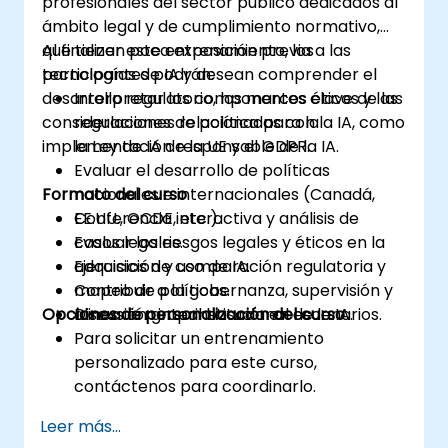
profesionales del sector público dedicados al
ámbito legal y de cumplimiento normativo,
que tienen poca exposición previa a las
Al finalizar este entrenamiento, los
tecnologías de IA y desean comprender el
participantes podrán:
desarrollo regulatorio, los marcos éticos y las
Interpretar los componentes clave de las
consideraciones de política para la
regulaciones relacionadas con la IA, como
implementación responsable de la IA.
la Ley de IA de la UE y el GDPR.
Evaluar el desarrollo de políticas
Formato del curso
nacionales e internacionales (Canadá,
EE.UU., OCDE, etc.).
Conferencia interactiva y análisis de
Evaluar los riesgos legales y éticos en la
casos legales.
adquisición y uso de IA.
Ejercicios de comparación regulatoria y
Contribuir a la gobernanza, supervisión y
mapeo de políticas.
Opciones de personalización del curso
alineación interinstitucional de la IA.
Discusión grupal basada en escenarios.
Para solicitar un entrenamiento
personalizado para este curso,
contáctenos para coordinarlo.
Leer más...