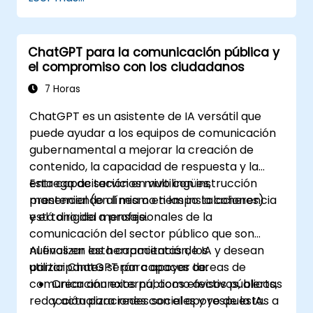
nosotros para coordinarlo.
ChatGPT para la comunicación pública y
el compromiso con los ciudadanos
7 Horas
ChatGPT es un asistente de IA versátil que
puede ayudar a los equipos de comunicación
gubernamental a mejorar la creación de
contenido, la capacidad de respuesta y la
entrega de servicios multilingües,
Esta capacitación en vivo con instrucción
manteniendo al mismo tiempo la coherencia
presencial (en línea o en las instalaciones)
y el tono del mensaje.
está dirigida a profesionales de la
comunicación del sector público que son
nuevos en las herramientas de IA y desean
Al finalizar esta capacitación, los
utilizar ChatGPT para apoyar tareas de
participantes serán capaces de:
comunicación externa, como avisos públicos,
Crear anuncios públicos efectivos, alertas
redacción para redes sociales y respuestas a
y actualizaciones con el apoyo de la IA.