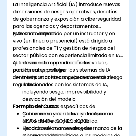
La Inteligencia Artificial (IA) introduce nuevas
dimensiones de riesgos operativos, desafíos
de gobernanza y exposición a ciberseguridad
para las agencias y departamentos
gubernamentales.
Este curso impartido por un instructor y en
vivo (en línea o presencial) está dirigido a
profesionales de TI y gestión de riesgos del
sector público con experiencia limitada en IA
que desean comprender cómo evaluar,
Al finalizar esta capacitación, los
monitorear y proteger los sistemas de IA
participantes podrán:
dentro de un contexto gubernamental o
Interpretar los conceptos clave de riesgo
regulatorio.
relacionados con los sistemas de IA,
incluyendo sesgo, imprevisibilidad y
desviación del modelo.
Formato del Curso
Aplicar marcos específicos de
gobernanza y auditoría de la IA, como
Conferencia interactiva y discusión de
NIST AI RMF e ISO/IEC 42001.
casos de uso del sector público.
Reconocer las amenazas de
Ejercicios de marcos de gobernanza de la
ciberseguridad dirigidas a los modelos de
IA y mapeo de políticas.