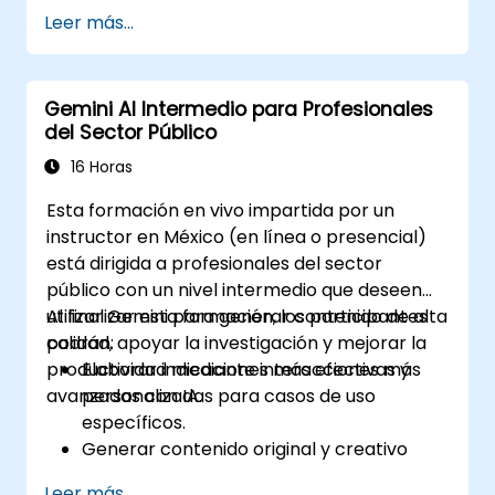
mejorar la transparencia de los datos.
Leer más...
Aplicar ideas basadas en IA para la
innovación en el sector público.
Mejorar el compromiso con los
Gemini AI Intermedio para Profesionales
ciudadanos mediante soluciones
del Sector Público
impulsadas por IA.
16 Horas
Esta formación en vivo impartida por un
instructor en México (en línea o presencial)
está dirigida a profesionales del sector
público con un nivel intermedio que deseen
utilizar Gemini para generar contenido de alta
Al finalizar esta formación, los participantes
calidad, apoyar la investigación y mejorar la
podrán:
productividad mediante interacciones más
Elaborar indicaciones más efectivas y
avanzadas con IA.
personalizadas para casos de uso
específicos.
Generar contenido original y creativo
utilizando Gemini.
Leer más...