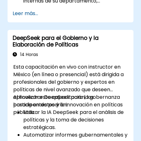
internas de su departamento,
contáctenos para coordinarlo.
Leer más...
DeepSeek para el Gobierno y la
Elaboración de Políticas
14 Horas
Esta capacitación en vivo con instructor en
México (en línea o presencial) está dirigida a
profesionales del gobierno y expertos en
políticas de nivel avanzado que deseen
aprovechar DeepSeek para la gobernanza
Al finalizar esta capacitación, los
basada en datos y la innovación en políticas
participantes podrán:
públicas.
Utilizar la IA DeepSeek para el análisis de
políticas y la toma de decisiones
estratégicas.
Automatizar informes gubernamentales y