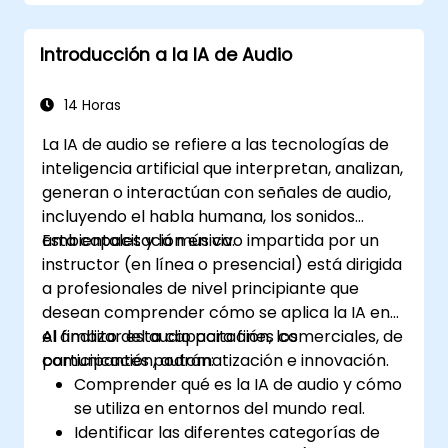
Introducción a la IA de Audio
14 Horas
La IA de audio se refiere a las tecnologías de
inteligencia artificial que interpretan, analizan,
generan o interactúan con señales de audio,
incluyendo el habla humana, los sonidos
ambientales y la música.
Esta capacitación en vivo impartida por un
instructor (en línea o presencial) está dirigida
a profesionales de nivel principiante que
desean comprender cómo se aplica la IA en
el ámbito del audio para fines comerciales, de
Al finalizar esta capacitación, los
comunicación, automatización e innovación.
participantes podrán:
Comprender qué es la IA de audio y cómo
se utiliza en entornos del mundo real.
Identificar las diferentes categorías de