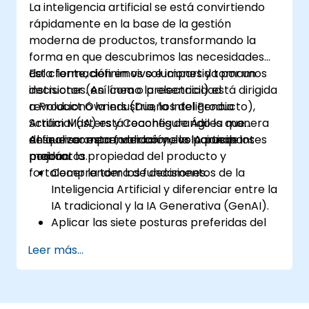
La inteligencia artificial se está convirtiendo
rápidamente en la base de la gestión
moderna de productos, transformando la
forma en que descubrimos las necesidades
del cliente, definimos soluciones y tomamos
Esta formación en vivo e impartida por un
decisiones. Así como la electricidad
instructor (en línea o presencial) está dirigida
revolucionó la industria, la Inteligencia
a Product Owners (Dueños del Producto),
Artificial (IA) está reconfigurando la manera
Scrum Masters y Coaches de Ágiles que
en que se crean, validan y evolucionan los
desean comprender cómo la IA puede
Al finalizar esta formación, los participantes
productos.
mejorar la propiedad del producto y
podrán:
fortalecer la toma de decisiones.
Comprender los fundamentos de la
Inteligencia Artificial y diferenciar entre la
IA tradicional y la IA Generativa (GenAI).
Aplicar las siete posturas preferidas del
Product Owner (incluida la nueva postura
Leer más...
de Orquestador) y utilizar la IA para
reforzar cada postura, como la de
Visionario, Experimentador o
Representante del Cliente.