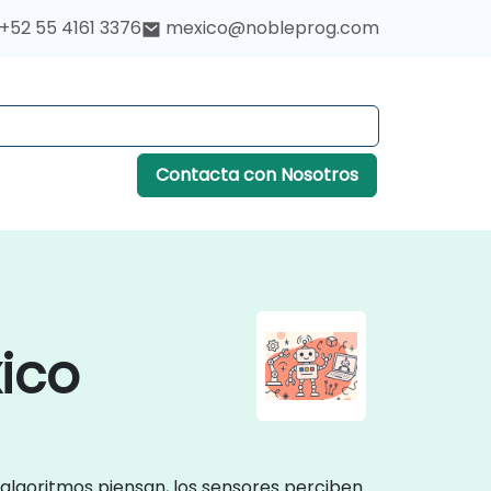
+52 55 4161 3376
mexico@nobleprog.com
Contacta con Nosotros
ico
 algoritmos piensan, los sensores perciben