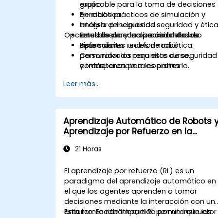
explicable para la toma de decisiones
grupo.
en robótica.
Ejercicios prácticos de simulación y
Integrar principios de seguridad y étic
análisis de seguridad.
Opciones de personalización del curso
en el diseño y la operación de los
Estudios de caso procedentes de
sistemas.
aplicaciones reales de robótica.
Para solicitar una formación
Comunicar los requisitos de seguridad
personalizada para este curso,
y transparencia a las partes
contáctenos para coordinarlo.
interesadas.
Leer más...
Aprendizaje Automático de Robots 
Aprendizaje por Refuerzo en la
Práctica
21 Horas
El aprendizaje por refuerzo (RL) es un
paradigma del aprendizaje automático en
el que los agentes aprenden a tomar
decisiones mediante la interacción con un
entorno. En robótica, el RL permite que los
Esta formación impartida por un instructor