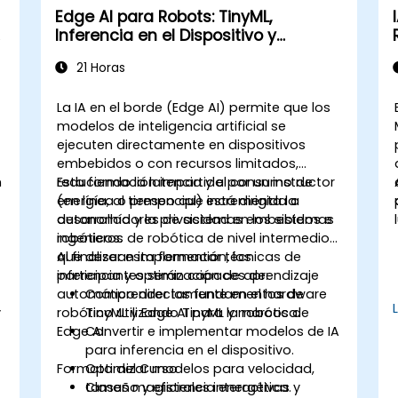
Edge AI para Robots: TinyML,
Inferencia en el Dispositivo y
Optimización
21 Horas
La IA en el borde (Edge AI) permite que los
modelos de inteligencia artificial se
ejecuten directamente en dispositivos
embebidos o con recursos limitados,
n
reduciendo la latencia y el consumo de
Esta formación impartida por un instructor
energía, al tiempo que incrementa la
(en línea o presencial) está dirigida a
autonomía y la privacidad en los sistemas
desarrolladores de sistemas embebidos e
robóticos.
ingenieros de robótica de nivel intermedio
que desean implementar técnicas de
Al finalizar esta formación, los
inferencia y optimización de aprendizaje
participantes serán capaces de:
automático directamente en el hardware
Comprender los fundamentos de
y
robótico utilizando TinyML y marcos de
TinyML y Edge AI para la robótica.
Edge AI.
Convertir e implementar modelos de IA
para inferencia en el dispositivo.
Formato del Curso
Optimizar modelos para velocidad,
tamaño y eficiencia energética.
Clases magistrales interactivas y