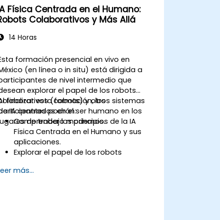
IA Física Centrada en el Humano:
Robots Colaborativos y Más Allá
14 Horas
Esta formación presencial en vivo en
México (en línea o in situ) está dirigida a
participantes de nivel intermedio que
desean explorar el papel de los robots
colaborativos (cobots) y otros sistemas
Al finalizar esta formación, los
de IA centrados en el ser humano en los
participantes podrán:
lugares de trabajo modernos.
Comprender los principios de la IA
Física Centrada en el Humano y sus
aplicaciones.
Explorar el papel de los robots
colaborativos en la mejora de la
Leer más...
productividad en el lugar de trabajo.
Identificar y abordar los desafíos en
las interacciones humano-máquina.
Diseñar flujos de trabajo que
optimicen la colaboración entre seres