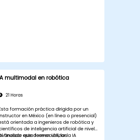
humanos y sistemas impulsados por
IA.
Promover una cultura de innovación y
adaptabilidad en los entornos
laborales integrados con IA.
IA multimodal en robótica
21 Horas
Esta formación práctica dirigida por un
instructor en México (en línea o presencial)
está orientada a ingenieros de robótica y
científicos de inteligencia artificial de nivel
avanzado que deseen utilizar la IA
Al finalizar esta formación, los