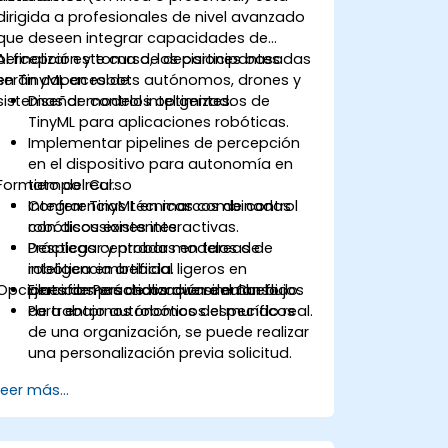
dirigida a profesionales de nivel avanzado
que deseen integrar capacidades de
percepción y toma de decisiones basadas
Al finalizar este curso, los participantes
en TinyML en robots autónomos, drones y
serán capaces de:
sistemas de control inteligentes.
Diseñar modelos optimizados de
TinyML para aplicaciones robóticas.
Implementar pipelines de percepción
en el dispositivo para autonomía en
Formato del Curso
tiempo real.
Integrar TinyML en marcos de control
Conferencias técnicas combinadas
robóticos existentes.
con discusiones interactivas.
Desplegar y probar modelos de
Prácticas centradas en tareas de
inteligencia artificial ligeros en
robótica embebida.
Opciones de Personalización del Curso
plataformas de hardware embebido.
Ejercicios prácticos que simulan flujos
de trabajo autónomos del mundo real.
Para entornos robóticos específicos
de una organización, se puede realizar
una personalización previa solicitud.
Leer más...