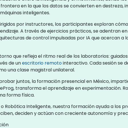
a frontera en la que los datos se convierten en destreza,
 máquinas inteligentes.
igidos por instructores, los participantes exploran cómo l
ndizaje. A través de ejercicios prácticos, se adentran e
quitecturas de control impulsadas por IA que acercan a la
torno que refleja el ritmo real de los laboratorios: gui
avés de un
escritorio remoto
interactivo. Cada sesión se 
o una clase magistral unilateral.
probar juntos, la formación presencial en México, impartid
eProg, transforma el aprendizaje en experimentación. Ro
ma forma física.
Robótica Inteligente, nuestra formación ayuda a los pro
iben, deciden y actúan con creciente autonomía y preci
ción