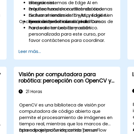
Integrar sistemas de Edge AI en
discusiones.
arquitecturas de control robótico.
Práctica hands-on utilizando cadenas
a
Evaluar el rendimiento y la precisión en
de herramientas de TinyML y Edge AI.
Opciones de Personalización del Curso
escenarios del mundo real.
Ejercicios prácticos en plataformas de
hardware embebido y robótico.
Para solicitar una formación
personalizada para este curso, por
favor contáctenos para coordinar.
Leer más...
y
Visión por computadora para
robótica: percepción con OpenCV y
aprendizaje profundo
21 Horas
OpenCV es una biblioteca de visión por
computadora de código abierto que
permite el procesamiento de imágenes en
tiempo real, mientras que los marcos de
aprendizaje profundo como TensorFlow
Esta capacitación impartida por un