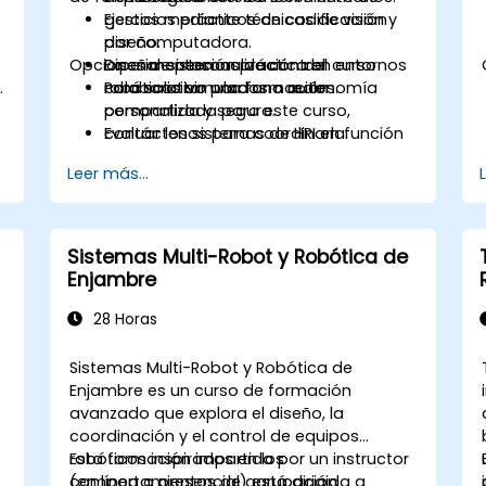
gestos mediante técnicas de visión
Ejercicios prácticos de codificación y
por computadora.
diseño.
Opciones de personalización del curso
Diseñar sistemas de control
Experimentación práctica en entornos
.
colaborativo para una autonomía
robóticos simulados o reales.
Para solicitar una formación
compartida y segura.
personalizada para este curso,
Evaluar los sistemas de HRI en función
contáctenos para coordinarla.
de la usabilidad, la seguridad y los
Leer más...
factores humanos.
Sistemas Multi-Robot y Robótica de
Enjambre
28 Horas
Sistemas Multi-Robot y Robótica de
Enjambre es un curso de formación
avanzado que explora el diseño, la
coordinación y el control de equipos
robóticos inspirados en los
Esta formación impartida por un instructor
comportamientos de agrupación
(en línea o presencial) está dirigida a