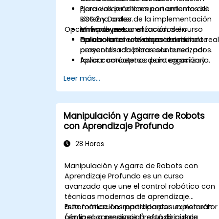
para validar el comportamiento del
Ejercicios prácticos con entornos de
sistema antes de la implementación
ROS 2 y Docker.
Opciones de personalización del curso
en hardware.
Mini-proyectos enfocados en
Colaborar efectivamente mediante
aplicaciones robísticas del mundo real
Para solicitar una capacitación
proyectos robóticos contenerizados.
personalizada para este curso, por
Aplicar conceptos de integración y
favor contáctenos para organizarla.
despliegue continuos en tuberías
Leer más...
(pipelines) de robótica.
Manipulación y Agarre de Robots
con Aprendizaje Profundo
28 Horas
Manipulación y Agarre de Robots con
Aprendizaje Profundo es un curso
avanzado que une el control robótico con
técnicas modernas de aprendizaje
automático. Los participantes explorarán
Esta formación impartida por un instructor
cómo el aprendizaje profundo puede
(en línea o presencial) está dirigida a