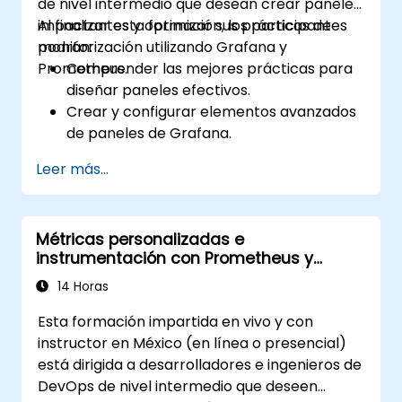
de nivel intermedio que desean crear paneles
impactantes y optimizar sus prácticas de
Al finalizar esta formación, los participantes
monitorización utilizando Grafana y
podrán:
Prometheus.
Comprender las mejores prácticas para
diseñar paneles efectivos.
Crear y configurar elementos avanzados
de paneles de Grafana.
Aprovechar el templating de Grafana
Leer más...
para crear paneles dinámicos y
reutilizables.
Implementar mecanismos de alertas
Métricas personalizadas e
para mejorar la conciencia operativa.
instrumentación con Prometheus y
Grafana
14 Horas
Esta formación impartida en vivo y con
instructor en México (en línea o presencial)
está dirigida a desarrolladores e ingenieros de
DevOps de nivel intermedio que deseen