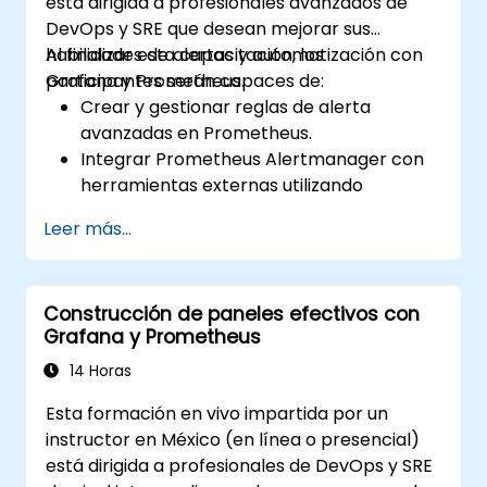
está dirigida a profesionales avanzados de
DevOps y SRE que desean mejorar sus
habilidades de alertas y automatización con
Al finalizar esta capacitación, los
Grafana y Prometheus.
participantes serán capaces de:
Crear y gestionar reglas de alerta
avanzadas en Prometheus.
Integrar Prometheus Alertmanager con
herramientas externas utilizando
webhooks.
Leer más...
Automatizar respuestas a alertas para
resolver problemas con mayor rapidez.
Utilizar Grafana para visualizar y
Construcción de paneles efectivos con
gestionar las alertas de manera efectiva.
Grafana y Prometheus
14 Horas
Esta formación en vivo impartida por un
instructor en México (en línea o presencial)
está dirigida a profesionales de DevOps y SRE