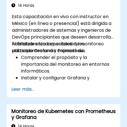
14 Horas
Esta capacitación en vivo con instructor en
México (en línea o presencial) está dirigida a
administradores de sistemas y ingenieros de
DevOps principiantes que deseen desarrollar
habilidades fundamentales de monitoreo
Al finalizar esta capacitación, los
utilizando Grafana y Prometheus.
participantes serán capaces de:
Comprender el propósito y la
importancia del monitoreo en entornos
informáticos.
Instalar y configurar Grafana y
Prometheus para tareas básicas de
Leer más...
monitoreo.
Crear paneles simples y alertas para
visualizar el rendimiento del sistema.
Monitoreo de Kubernetes con Prometheus
Aplicar las mejores prácticas para
y Grafana
monitorear la disponibilidad y el
rendimiento del sistema.
14 Horas