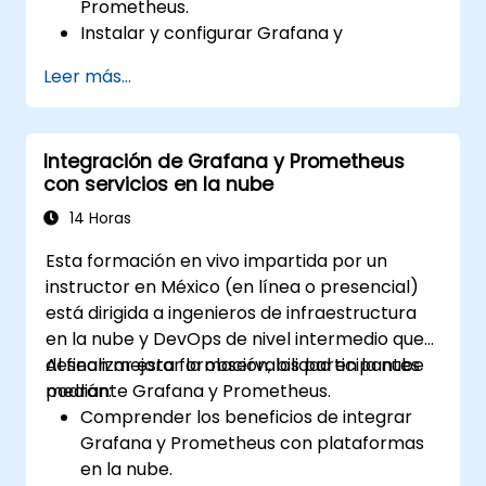
Prometheus.
Instalar y configurar Grafana y
Prometheus en un entorno Linux.
Leer más...
Configurar fuentes de datos básicas y
paneles de control en Grafana.
Monitorear las métricas del sistema y
Integración de Grafana y Prometheus
visualizar los datos utilizando Prometheus.
con servicios en la nube
14 Horas
Esta formación en vivo impartida por un
instructor en México (en línea o presencial)
está dirigida a ingenieros de infraestructura
en la nube y DevOps de nivel intermedio que
desean mejorar la observabilidad en la nube
Al finalizar esta formación, los participantes
mediante Grafana y Prometheus.
podrán:
Comprender los beneficios de integrar
Grafana y Prometheus con plataformas
en la nube.