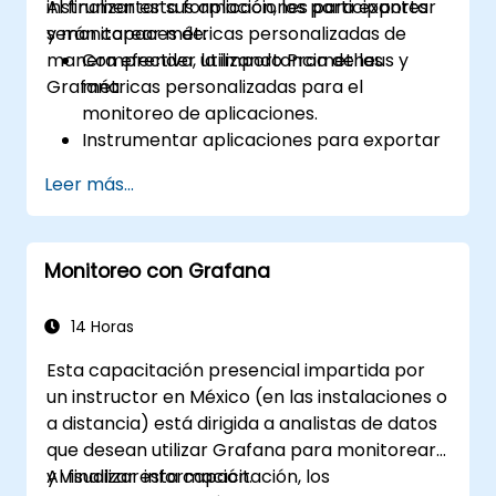
instrumentar sus aplicaciones para exportar
Al finalizar esta formación, los participantes
y monitorear métricas personalizadas de
serán capaces de:
manera efectiva, utilizando Prometheus y
Comprender la importancia de las
Grafana.
métricas personalizadas para el
monitoreo de aplicaciones.
Instrumentar aplicaciones para exportar
métricas personalizadas hacia
Leer más...
Prometheus.
Crear y configurar dashboards en
Grafana con el fin de visualizar las
Monitoreo con Grafana
métricas personalizadas.
Aplicar las mejores prácticas para
integrar el monitoreo dentro del ciclo de
14 Horas
desarrollo.
Esta capacitación presencial impartida por
un instructor en México (en las instalaciones o
a distancia) está dirigida a analistas de datos
que desean utilizar Grafana para monitorear
y visualizar información.
Al finalizar esta capacitación, los