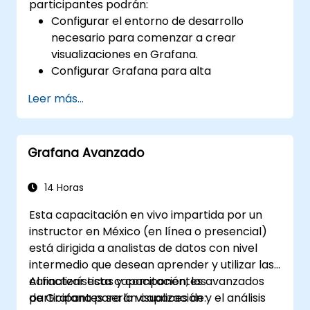
participantes podrán:
Configurar el entorno de desarrollo
necesario para comenzar a crear
visualizaciones en Grafana.
Configurar Grafana para alta
disponibilidad.
Leer más...
Personalizar paneles y cuadros de mando
con datos.
Configurar un proxy inverso para lograr
Grafana Avanzado
velocidades de carga más rápidas.
14 Horas
Esta capacitación en vivo impartida por un
instructor en México (en línea o presencial)
está dirigida a analistas de datos con nivel
intermedio que desean aprender y utilizar las
características y componentes avanzados
Al finalizar esta capacitación, los
de Grafana para la visualización y el análisis
participantes serán capaces de: