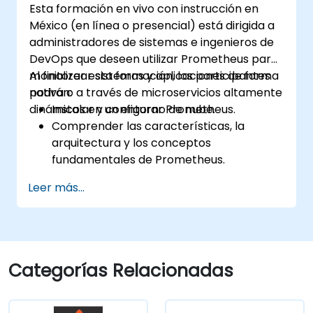
Esta formación en vivo con instrucción en
México (en línea o presencial) está dirigida a
administradores de sistemas e ingenieros de
DevOps que deseen utilizar Prometheus para
monitorear sistemas y aplicaciones de forma
Al finalizar esta formación, los participantes
nativa o a través de microservicios altamente
podrán:
dinámicos en un entorno de nube.
Instalar y configurar Prometheus.
Comprender las características, la
arquitectura y los conceptos
fundamentales de Prometheus.
Aprender a consultar datos utilizando
Leer más...
PromQL.
Crear visualizaciones y tableros con
Grafana.
Configurar reglas de monitoreo y alertas
del sistema.
Categorías Relacionadas
Analizar y optimizar el rendimiento de
sistemas y aplicaciones.
Habilitar la integración segura con puntos