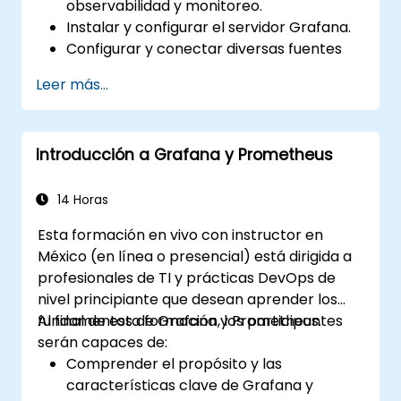
observabilidad y monitoreo.
Instalar y configurar el servidor Grafana.
Configurar y conectar diversas fuentes
de datos como Prometheus, InfluxDB y
Leer más...
ElasticSearch.
Crear, gestionar y personalizar paneles y
gráficos.
Introducción a Grafana y Prometheus
Utilizar variables y consultas para crear
paneles dinámicos.
Configurar notificaciones y alertas a
14 Horas
través de Grafana.
Esta formación en vivo con instructor en
Instalar y administrar complementos
México (en línea o presencial) está dirigida a
para ampliar la funcionalidad de Grafana.
profesionales de TI y prácticas DevOps de
nivel principiante que desean aprender los
fundamentos de Grafana y Prometheus.
Al final de esta formación, los participantes
serán capaces de:
Comprender el propósito y las
características clave de Grafana y