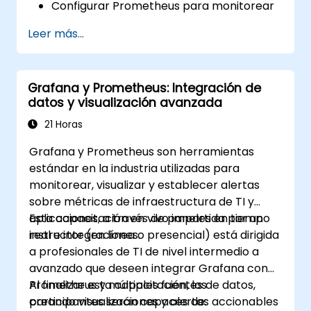
Configurar Prometheus para monitorear
recursos en la nube.
Leer más...
Configurar Grafana para visualizar
métricas de servicios en la nube.
Aprovechar herramientas y
Grafana y Prometheus: Integración de
integraciones nativas de la nube para
datos y visualización avanzada
escalar el monitoreo.
21 Horas
Grafana y Prometheus son herramientas
estándar en la industria utilizadas para
monitorear, visualizar y establecer alertas
sobre métricas de infraestructura de TI y
aplicaciones, a través de paneles en tiempo
Esta capacitación en vivo impartida por un
real e integraciones.
instructor (en línea o presencial) está dirigida
a profesionales de TI de nivel intermedio a
avanzado que deseen integrar Grafana con
Prometheus y múltiples fuentes de datos,
Al finalizar esta capacitación, los
creando visualizaciones y alertas accionables
participantes serán capaces de: