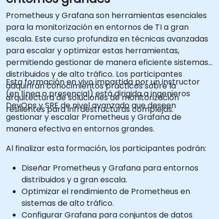
Prometheus y Grafana son herramientas esenciales
para la monitorización en entornos de TI a gran
escala. Este curso profundiza en técnicas avanzadas
para escalar y optimizar estas herramientas,
permitiendo gestionar de manera eficiente sistemas
distribuidos y de alto tráfico. Los participantes
Esta formación en vivo impartida por un instructor
adquirirán conocimientos prácticos sobre la
(en línea o presencial) está dirigida a ingenieros
arquitectura de soluciones de monitorización
DevOps y SRE de nivel avanzado que deseen
resilientes para infraestructuras complejas.
gestionar y escalar Prometheus y Grafana de
manera efectiva en entornos grandes.
Al finalizar esta formación, los participantes podrán:
Diseñar Prometheus y Grafana para entornos
distribuidos y a gran escala.
Optimizar el rendimiento de Prometheus en
sistemas de alto tráfico.
Configurar Grafana para conjuntos de datos