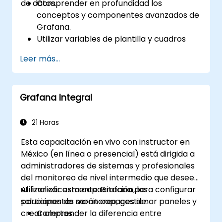
de datos.
Comprender en profundidad los
conceptos y componentes avanzados de
Grafana.
Utilizar variables de plantilla y cuadros
dinámicos para mejorar la visualización
Leer más...
de datos.
Emplear el lenguaje de consultas de
Grafana para ejecutar consultas
Grafana Integral
complejas.
Aprender las mejores prácticas para
escalar Grafana, optimizar su
21 Horas
rendimiento y garantizar una alta
Esta capacitación en vivo con instructor en
disponibilidad.
México (en línea o presencial) está dirigida a
administradores de sistemas y profesionales
del monitoreo de nivel intermedio que deseen
utilizar eficazmente Grafana para configurar
Al finalizar esta capacitación, los
soluciones de monitoreo, gestionar paneles y
participantes serán capaces de:
crear alertas.
Comprender la diferencia entre