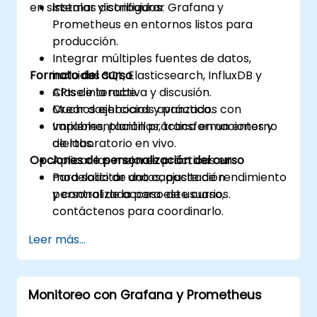
en sistemas distribuidos.
Instalar y configurar Grafana y
Prometheus en entornos listos para
producción.
Integrar múltiples fuentes de datos,
Formato del curso
incluidas SQL, Elasticsearch, InfluxDB y
APIs de la nube.
Clase interactiva y discusión.
Crear dashboards avanzados con
Muchos ejercicios y práctica.
variables, plantillas, transformaciones y
Implementación práctica en un entorno
alertas.
de laboratorio en vivo.
Opciones de personalización del curso
Aplicar las mejores prácticas en
modelado de datos, ajuste de rendimiento
Para solicitar una capacitación
y control de acceso de usuarios.
personalizada para este curso,
contáctenos para coordinarlo.
Leer más...
Monitoreo con Grafana y Prometheus