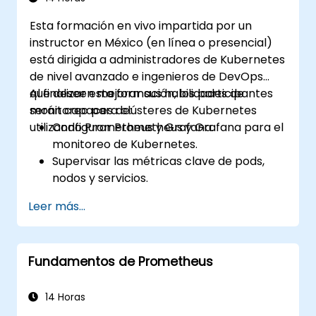
Esta formación en vivo impartida por un
instructor en México (en línea o presencial)
está dirigida a administradores de Kubernetes
de nivel avanzado e ingenieros de DevOps
que deseen mejorar sus habilidades de
Al finalizar esta formación, los participantes
monitoreo para clústeres de Kubernetes
serán capaces de:
utilizando Prometheus y Grafana.
Configurar Prometheus y Grafana para el
monitoreo de Kubernetes.
Supervisar las métricas clave de pods,
nodos y servicios.
Crear cuadros dinámicos (dashboards)
Leer más...
para visualizar la salud y el rendimiento
del clúster.
Implementar estrategias de alertas para
Fundamentos de Prometheus
la resolución proactiva de problemas.
Aplicar las mejores prácticas para
escalar soluciones de monitoreo en
14 Horas
entornos de Kubernetes.