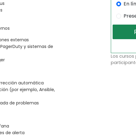
En lí
eus
as
Pres
ernos
ones externas
 PagerDuty y sistemas de
Los cursos
ger
participant
orrección automática
ión (por ejemplo, Ansible,
izada de problemas
afana
es de alerta