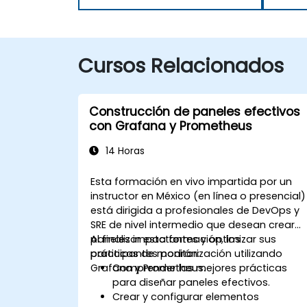
Cursos Relacionados
Construcción de paneles efectivos
con Grafana y Prometheus
14 Horas
Esta formación en vivo impartida por un
instructor en México (en línea o presencial)
está dirigida a profesionales de DevOps y
SRE de nivel intermedio que desean crear
paneles impactantes y optimizar sus
Al finalizar esta formación, los
prácticas de monitorización utilizando
participantes podrán:
Grafana y Prometheus.
Comprender las mejores prácticas
para diseñar paneles efectivos.
Crear y configurar elementos