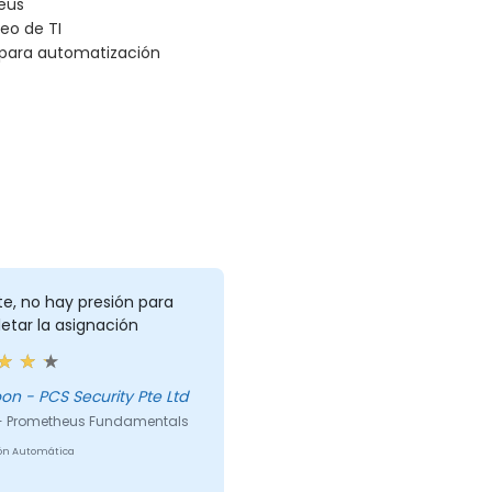
eus
eo de TI
 para automatización
te, no hay presión para
etar la asignación
Lee Yoon - PCS Security Pte Ltd
- Prometheus Fundamentals
ón Automática