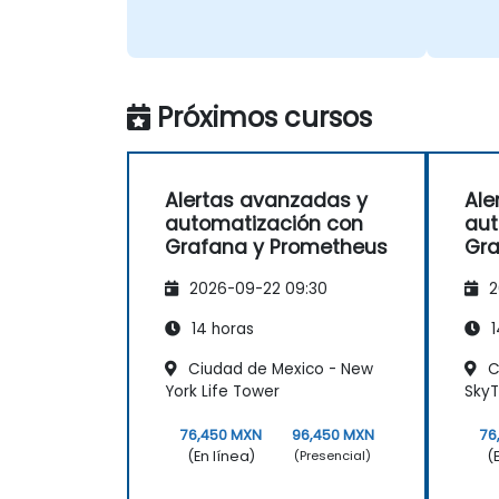
Próximos cursos
Alertas avanzadas y
Ale
automatización con
aut
Grafana y Prometheus
Gra
2026-09-22 09:30
2
14 horas
1
Ciudad de Mexico - New
C
York Life Tower
SkyT
76,450 MXN
96,450 MXN
76
(En línea)
(
(Presencial)