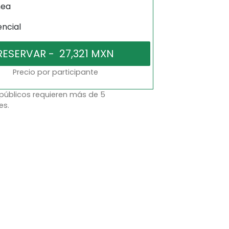
nea
encial
Precio por participante
 públicos requieren más de 5
es.