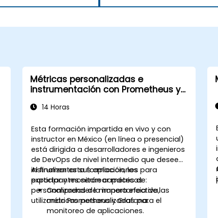
Métricas personalizadas e
instrumentación con Prometheus y
Grafana
14 Horas
Esta formación impartida en vivo y con
instructor en México (en línea o presencial)
está dirigida a desarrolladores e ingenieros
de DevOps de nivel intermedio que deseen
instrumentar sus aplicaciones para
Al finalizar esta formación, los
exportar y monitorear métricas
participantes serán capaces de:
personalizadas de manera efectiva,
Comprender la importancia de las
utilizando Prometheus y Grafana.
métricas personalizadas para el
monitoreo de aplicaciones.