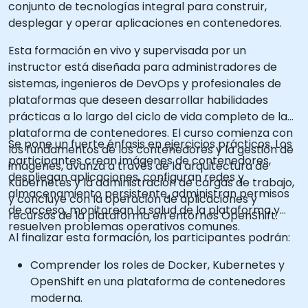
conjunto de tecnologías integral para construir,
desplegar y operar aplicaciones en contenedores.
Esta formación en vivo y supervisada por un
instructor está diseñada para administradores de
sistemas, ingenieros de DevOps y profesionales de
plataformas que deseen desarrollar habilidades
prácticas a lo largo del ciclo de vida completo de la
plataforma de contenedores. El curso comienza con
Se pone un fuerte énfasis en ejercicios prácticos. Los
los fundamentos de los contenedores y la gestión de
participantes crean imágenes de contenedores,
imágenes, avanza a través de la arquitectura de
despliegan aplicaciones, configuran redes y
Kubernetes y la administración de cargas de trabajo,
almacenamiento persistente, administran permisos
y concluye con la operación de aplicaciones y
de acceso, monitorean la salud de la plataforma y
recursos de la plataforma en entornos OpenShift.
resuelven problemas operativos comunes.
Al finalizar esta formación, los participantes podrán:
Comprender los roles de Docker, Kubernetes y
OpenShift en una plataforma de contenedores
moderna.