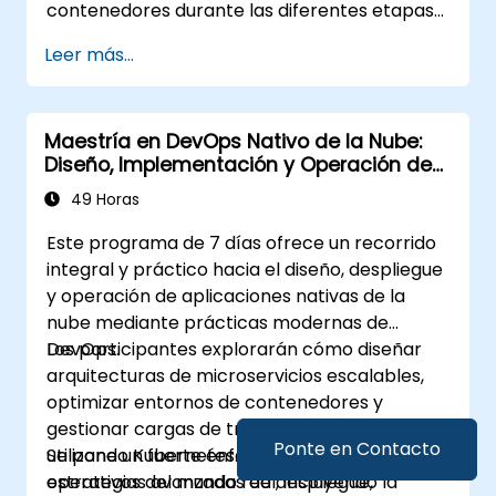
contenedores durante las diferentes etapas
del ciclo de vida de una aplicación:
Leer más...
compilación, despliegue y tiempo de
ejecución.
Maestría en DevOps Nativo de la Nube:
Diseño, Implementación y Operación de
Microservicios Escalables con Kubernetes
49 Horas
Este programa de 7 días ofrece un recorrido
integral y práctico hacia el diseño, despliegue
y operación de aplicaciones nativas de la
nube mediante prácticas modernas de
DevOps.
Los participantes explorarán cómo diseñar
arquitecturas de microservicios escalables,
optimizar entornos de contenedores y
gestionar cargas de trabajo en producción
Ponte en Contacto
utilizando Kubernetes. El curso abarca
Se pone un fuerte énfasis en los desafíos
estrategias avanzadas de despliegue,
operativos del mundo real, incluyendo la