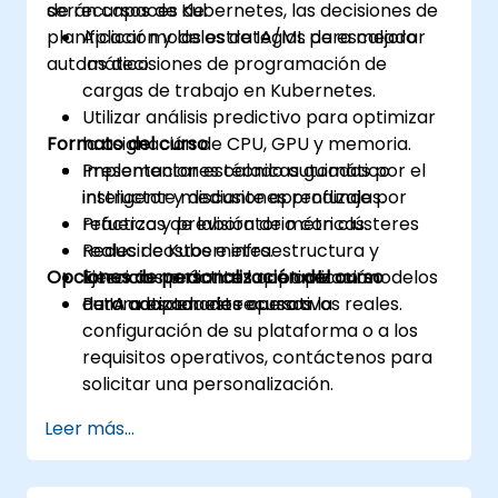
de recursos de Kubernetes, las decisiones de
serán capaces de:
planificación y las estrategias de escalado
Aplicar modelos de IA/ML para mejorar
automático.
las decisiones de programación de
cargas de trabajo en Kubernetes.
Utilizar análisis predictivo para optimizar
Formato del curso
la asignación de CPU, GPU y memoria.
Implementar escalado automático
Presentaciones técnicas guiadas por el
inteligente mediante aprendizaje por
instructor y discusiones profundas.
refuerzo y previsión de métricas.
Prácticas de laboratorio con clústeres
Reducir costos e infraestructura y
reales de Kubernetes.
Opciones de personalización del curso
latencia mediante la optimización
Ejercicios prácticos que aplican modelos
automatizada de recursos.
de IA a escenarios operativos reales.
Para adaptar este curso a la
configuración de su plataforma o a los
requisitos operativos, contáctenos para
solicitar una personalización.
Leer más...