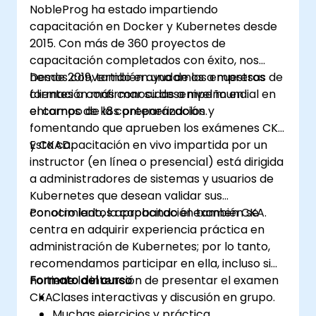
NobleProg ha estado impartiendo
capacitación en Docker y Kubernetes desde
2015. Con más de 360 proyectos de
capacitación completados con éxito, nos
hemos convertido en una de las empresas de
Desde 2019, también ayudamos a nuestros
formación más conocidas a nivel mundial en
clientes a confirmar su desempeño en
el campo de la contenerización.
entornos de k8s preparándolos y
fomentando que aprueben los exámenes CKA
y CKAD.
Esta capacitación en vivo impartida por un
instructor (en línea o presencial) está dirigida
a administradores de sistemas y usuarios de
Kubernetes que desean validar sus
conocimientos aprobando el examen CKA.
Por otro lado, la capacitación también se
centra en adquirir experiencia práctica en
administración de Kubernetes; por lo tanto,
recomendamos participar en ella, incluso si
no tiene la intención de presentar el examen
Formato del curso
CKA.
Clases interactivas y discusión en grupo.
Muchas ejercicios y práctica.