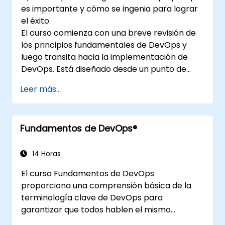
es importante y cómo se ingenia para lograr
el éxito.
El curso comienza con una breve revisión de
los principios fundamentales de DevOps y
luego transita hacia la implementación de
DevOps. Está diseñado desde un punto de
vista de ingeniería y cubre temas como
Leer más...
DevOps en relación con otros marcos,
tecnologías,
prácticas de diseño de aplicaciones,
Fundamentos de DevOps®
prácticas de integración continua, entrega e
implementación continuas, pruebas
continuas, infraestructuras elásticas,
14 Horas
monitoreo, métricas, observabilidad,
El curso Fundamentos de DevOps
gobernanza, aspectos humanos y tendencias
proporciona una comprensión básica de la
futuras de la ingeniería DevOps.
terminología clave de DevOps para
garantizar que todos hablen el mismo
lenguaje y destaca los beneficios de DevOps