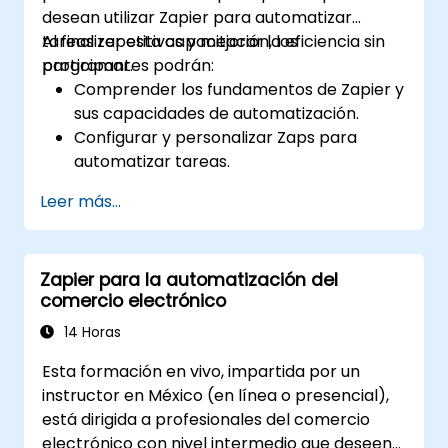
desean utilizar Zapier para automatizar
tareas repetitivas y mejorar la eficiencia sin
Al finalizar esta capacitación, los
programar.
participantes podrán:
Comprender los fundamentos de Zapier y
sus capacidades de automatización.
Configurar y personalizar Zaps para
automatizar tareas.
Integrar herramientas empresariales
Leer más...
populares con Zapier.
Gestionar y optimizar flujos de trabajo
automatizados.
Zapier para la automatización del
comercio electrónico
14 Horas
Esta formación en vivo, impartida por un
instructor en México (en línea o presencial),
está dirigida a profesionales del comercio
electrónico con nivel intermedio que deseen