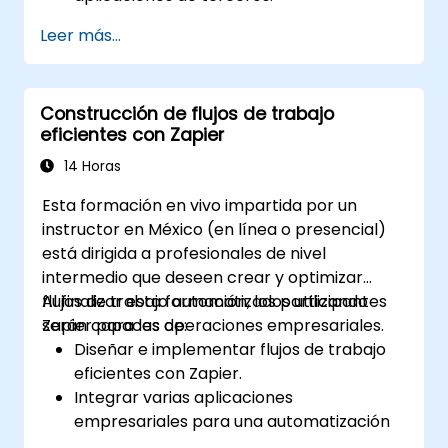
Crear conectores personalizados para
Leer más...
aplicaciones sin soporte.
Utilizar técnicas avanzadas de
automatización con Make y APIs.
Construcción de flujos de trabajo
eficientes con Zapier
14 Horas
Esta formación en vivo impartida por un
instructor en México (en línea o presencial)
está dirigida a profesionales de nivel
intermedio que deseen crear y optimizar
flujos de trabajo automatizados utilizando
Al finalizar esta formación, los participantes
Zapier para las operaciones empresariales.
serán capaces de:
Diseñar e implementar flujos de trabajo
eficientes con Zapier.
Integrar varias aplicaciones
empresariales para una automatización
fluida.