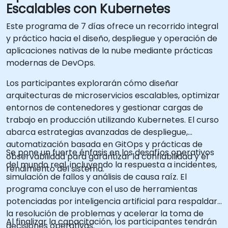
Escalables con Kubernetes
Este programa de 7 días ofrece un recorrido integral
y práctico hacia el diseño, despliegue y operación de
aplicaciones nativas de la nube mediante prácticas
modernas de DevOps.
Los participantes explorarán cómo diseñar
arquitecturas de microservicios escalables, optimizar
entornos de contenedores y gestionar cargas de
trabajo en producción utilizando Kubernetes. El curso
abarca estrategias avanzadas de despliegue,
automatización basada en GitOps y prácticas de
Se pone un fuerte énfasis en los desafíos operativos
observabilidad para garantizar la confiabilidad y el
del mundo real, incluyendo la respuesta a incidentes,
rendimiento del sistema.
simulación de fallos y análisis de causa raíz. El
programa concluye con el uso de herramientas
potenciadas por inteligencia artificial para respaldar
la resolución de problemas y acelerar la toma de
Al finalizar la capacitación, los participantes tendrán
decisiones operativas.