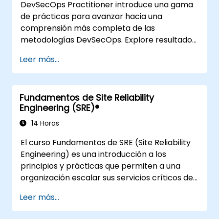
DevSecOps Practitioner introduce una gama
de prácticas para avanzar hacia una
comprensión más completa de las
metodologías DevSecOps. Explore resultados
prácticos al encontrar la combinación
Leer más...
adecuada de personas, diseñar procesos que
aceleren el valor y comparar las opciones
tecnológicas disponibles hoy en día. Este
Fundamentos de Site Reliability
curso está diseñado específicamente para
Engineering (SRE)®
organizaciones que han pasado por
transformaciones recientes y buscan
14 Horas
potenciar sus habilidades y conciencia en
El curso Fundamentos de SRE (Site Reliability
materia de DevSecOps.
Engineering) es una introducción a los
principios y prácticas que permiten a una
organización escalar sus servicios críticos de
manera fiable y económica. Incorporar la
Leer más...
dimensión de confiabilidad del sitio requiere
reorientar la organización, centrarse en la