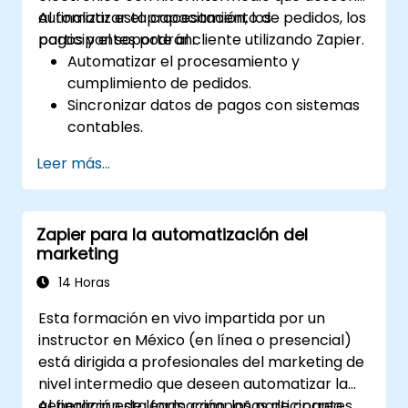
automatizar el procesamiento de pedidos, los
Al finalizar esta capacitación, los
pagos y el soporte al cliente utilizando Zapier.
participantes podrán:
Automatizar el procesamiento y
cumplimiento de pedidos.
Sincronizar datos de pagos con sistemas
contables.
Mejorar el soporte al cliente mediante la
Leer más...
automatización.
Optimizar los flujos de trabajo de
marketing y ventas.
Zapier para la automatización del
marketing
14 Horas
Esta formación en vivo impartida por un
instructor en México (en línea o presencial)
está dirigida a profesionales del marketing de
nivel intermedio que deseen automatizar la
generación de leads, campañas de correo
Al finalizar esta formación, los participantes