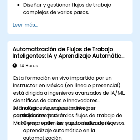
Diseñar y gestionar flujos de trabajo
complejos de varios pasos.
Optimizar y depurar flujos de
Leer más...
automatización avanzados.
Integrar Zapier con aplicaciones
propietarias o menos comunes.
Automatización de Flujos de Trabajo
Inteligentes: IA y Aprendizaje Automático
con Make
14 Horas
Esta formación en vivo impartida por un
instructor en México (en línea o presencial)
está dirigida a ingenieros avanzados de IA/ML,
científicos de datos e innovadores
tecnológicos que desean integrar
Al finalizar esta capacitación, los
capacidades de IA en los flujos de trabajo de
participantes podrán:
Make para optimizar y automatizar procesos.
Comprender las capacidades de IA y
aprendizaje automático en la
automatización.