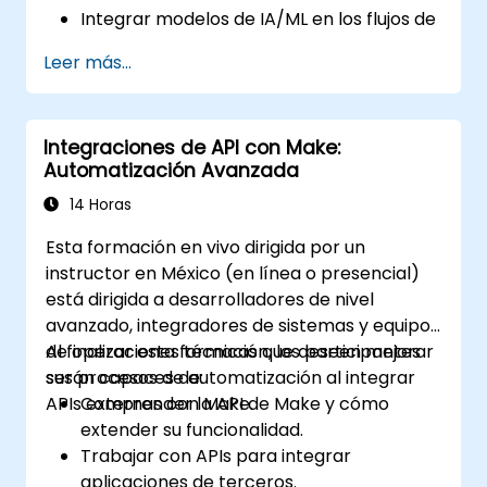
Integrar modelos de IA/ML en los flujos de
trabajo de Make utilizando APIs.
Leer más...
Implementar análisis de sentimiento,
modelado predictivo y toma de
decisiones basada en datos.
Integraciones de API con Make:
Optimizar y escalar flujos de trabajo
Automatización Avanzada
automatizados impulsados por IA.
14 Horas
Esta formación en vivo dirigida por un
instructor en México (en línea o presencial)
está dirigida a desarrolladores de nivel
avanzado, integradores de sistemas y equipos
de operaciones técnicas que deseen mejorar
Al finalizar esta formación, los participantes
sus procesos de automatización al integrar
serán capaces de:
APIs externas con Make.
Comprender la API de Make y cómo
extender su funcionalidad.
Trabajar con APIs para integrar
aplicaciones de terceros.