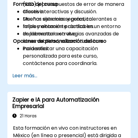
Formato del curso
(SLO) y presupuestos de error de manera
efectiva.
Clases interactivas y discusión.
Diseñar sistemas seguros, tolerantes a
Muchos ejercicios y práctica.
fallos y altamente confiables.
Implementación práctica en un entorno
Implementar estrategias avanzadas de
de laboratorio en vivo.
Opciones de personalización del curso
observabilidad, automatización e
incidentes.
Para solicitar una capacitación
personalizada para este curso,
contáctenos para coordinarla.
Leer más...
Zapier e IA para Automatización
Empresarial
21 Horas
Esta formación en vivo con instructores en
México (en línea o presencial) está dirigida a