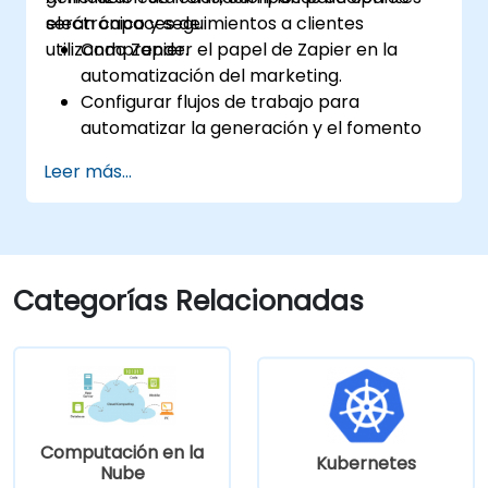
electrónico y seguimientos a clientes
serán capaces de:
utilizando Zapier.
Comprender el papel de Zapier en la
automatización del marketing.
Configurar flujos de trabajo para
automatizar la generación y el fomento
de leads.
Leer más...
Integrar herramientas de marketing
como CRMs, plataformas de correo
electrónico y herramientas de análisis.
Optimizar y solucionar problemas en los
flujos de trabajo automatizados para
Categorías Relacionadas
lograr la máxima eficiencia.
Computación en la
Kubernetes
Nube