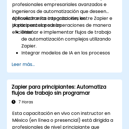
profesionales empresariales avanzados e
ingenieros de automatización que deseen
aprovechar las integraciones entre Zapier e
Al finalizar esta capacitación, los
IA para escalar sus operaciones de manera
participantes podrán:
eficiente.
Diseñar e implementar flujos de trabajo
de automatización complejos utilizando
Zapier.
Integrar modelos de IA en los procesos
empresariales para obtener información
Leer más...
predictiva.
Optimizar las operaciones automatizando
tareas entre múltiples plataformas.
Zapier para principiantes: Automatiza
Supervisar y solucionar problemas en los
flujos de trabajo sin programar
flujos de trabajo automatizados para
mejorarlos continuamente.
7 Horas
Esta capacitación en vivo con instructor en
México (en línea o presencial) está dirigida a
profesionales de nivel principiante que