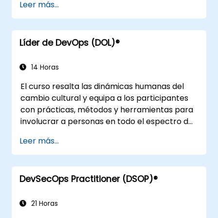
Leer más...
para apoyar el éxito organizacional.
Líder de DevOps (DOL)®
14 Horas
El curso resalta las dinámicas humanas del
cambio cultural y equipa a los participantes
con prácticas, métodos y herramientas para
involucrar a personas en todo el espectro de
DevOps mediante el uso de escenarios y
Leer más...
estudios de casos de la vida real. Al finalizar el
curso, los participantes contarán con
elementos tangibles que podrán aplicar al
DevSecOps Practitioner (DSOP)®
regresar a su lugar de trabajo, como el
entendimiento del Mapeo del Flujo de Valor.
21 Horas