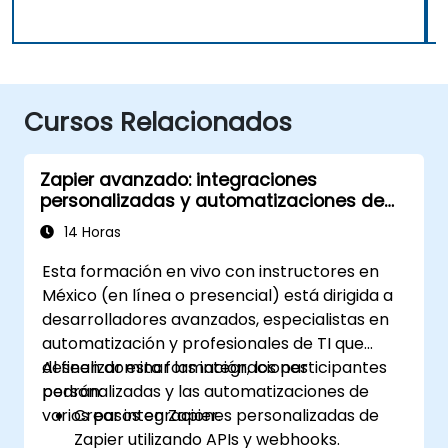
Cursos Relacionados
Zapier avanzado: integraciones
personalizadas y automatizaciones de
varios pasos
14 Horas
Esta formación en vivo con instructores en
México (en línea o presencial) está dirigida a
desarrolladores avanzados, especialistas en
automatización y profesionales de TI que
deseen dominar las integraciones
Al finalizar esta formación, los participantes
personalizadas y las automatizaciones de
podrán:
varios pasos en Zapier.
Crear integraciones personalizadas de
Zapier utilizando APIs y webhooks.