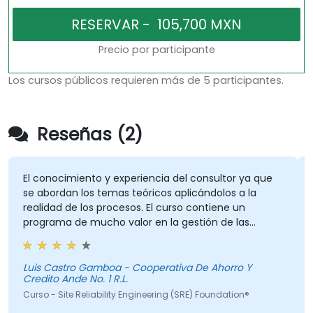
Precio por participante
Los cursos públicos requieren más de 5 participantes.
Reseñas (2)
El conocimiento y experiencia del consultor ya que
Q
se abordan los temas teóricos aplicándolos a la
realidad de los procesos. El curso contiene un
programa de mucho valor en la gestión de las
tecnologías de información.
C
Luis Castro Gamboa - Cooperativa De Ahorro Y
Credito Ande No. 1 R.L.
Curso - Site Reliability Engineering (SRE) Foundation®