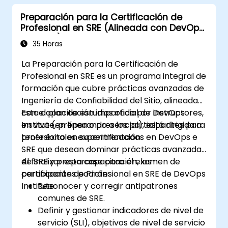
ingeniería y la automatización, y adoptar una
Preparación para la Certificación de
serie de nuevos paradigmas de trabajo.
Profesional en SRE (Alineada con DevOps
Institute)
35 Horas
La Preparación para la Certificación de
Profesional en SRE es un programa integral de
formación que cubre prácticas avanzadas de
Ingeniería de Confiabilidad del Sitio, alineadas
con el plan de estudios oficial de DevOps
Esta capacitación impartida por instructores,
Institute, preparando a los participantes para
en vivo (en línea o presencial), está dirigida a
tener éxito en su certificación.
profesionales experimentados en DevOps e
SRE que desean dominar prácticas avanzadas
de SRE y prepararse para el examen de
Al finalizar esta capacitación, los
certificación de Profesional en SRE de DevOps
participantes podrán:
Institute.
Reconocer y corregir antipatrones
comunes de SRE.
Definir y gestionar indicadores de nivel de
servicio (SLI), objetivos de nivel de servicio