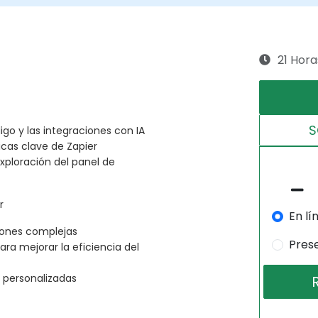
21 Hora
S
go y las integraciones con IA
cas clave de Zapier
xploración del panel de
r
En lí
iones complejas
Pres
para mejorar la eficiencia del
I personalizadas