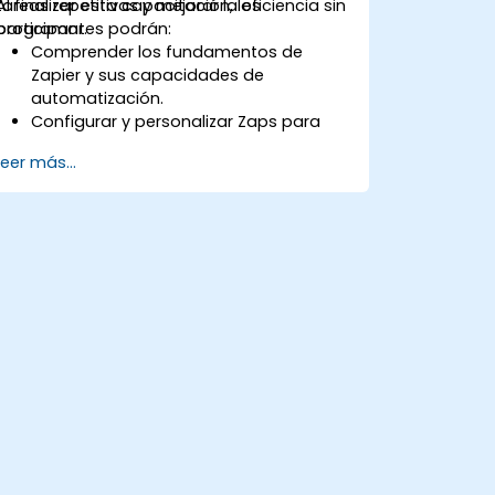
tareas repetitivas y mejorar la eficiencia sin
Al finalizar esta capacitación, los
programar.
participantes podrán:
Comprender los fundamentos de
Zapier y sus capacidades de
automatización.
Configurar y personalizar Zaps para
automatizar tareas.
Leer más...
Integrar herramientas empresariales
populares con Zapier.
Gestionar y optimizar flujos de trabajo
automatizados.