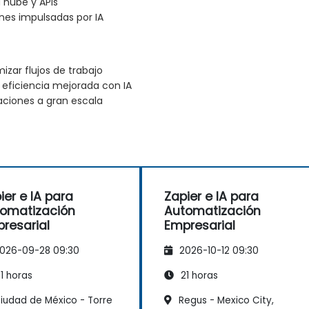
 nube y APIs
ones impulsadas por IA
zar flujos de trabajo
eficiencia mejorada con IA
aciones a gran escala
ier e IA para
Zapier e IA para
omatización
Automatización
resarial
Empresarial
026-09-28 09:30
2026-10-12 09:30
1 horas
21 horas
iudad de México - Torre
Regus - Mexico City,