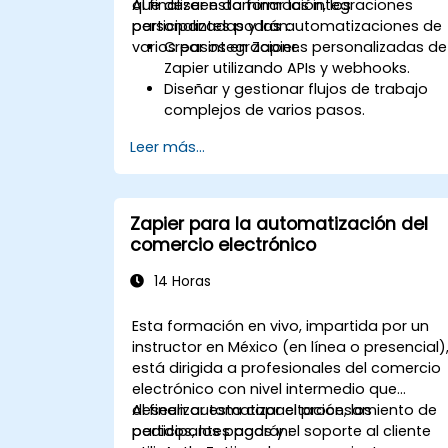
que deseen dominar las integraciones
Al finalizar esta formación, los
personalizadas y las automatizaciones de
participantes podrán:
varios pasos en Zapier.
Crear integraciones personalizadas de
Zapier utilizando APIs y webhooks.
Diseñar y gestionar flujos de trabajo
complejos de varios pasos.
Optimizar y depurar flujos de
Leer más...
automatización avanzados.
Integrar Zapier con aplicaciones
propietarias o menos comunes.
Zapier para la automatización del
comercio electrónico
14 Horas
Esta formación en vivo, impartida por un
instructor en México (en línea o presencial)
está dirigida a profesionales del comercio
electrónico con nivel intermedio que
deseen automatizar el procesamiento de
Al finalizar esta capacitación, los
pedidos, los pagos y el soporte al cliente
participantes podrán: