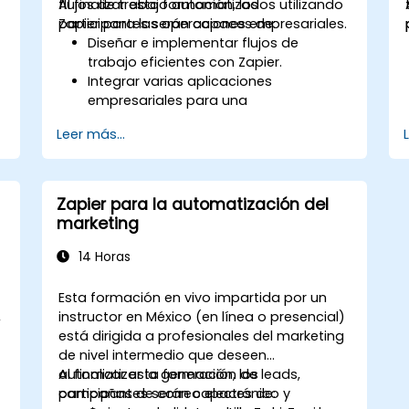
flujos de trabajo automatizados utilizando
Al finalizar esta formación, los
Zapier para las operaciones empresariales.
participantes serán capaces de:
Diseñar e implementar flujos de
trabajo eficientes con Zapier.
Integrar varias aplicaciones
empresariales para una
automatización fluida.
Leer más...
Optimizar el rendimiento de los Zaps y
solucionar problemas comunes.
Escalar la automatización de flujos de
trabajo para satisfacer las
Zapier para la automatización del
necesidades del negocio.
marketing
14 Horas
Esta formación en vivo impartida por un
,
instructor en México (en línea o presencial)
está dirigida a profesionales del marketing
de nivel intermedio que deseen
automatizar la generación de leads,
Al finalizar esta formación, los
campañas de correo electrónico y
participantes serán capaces de: